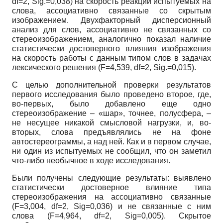
df=2, Sig.=0,038) на скорость реакции испытуемых на
слова, ассоциативно связанные со скрытым
изображением. Двухфакторный дисперсионный
анализ для слов, ассоциативно не связанных со
стереоизображением, аналогично показал наличие
статисти­чески достоверного влияния изображения
на скорость работы с данным типом слов в за­дачах
лексического решения (F=4,539, df=2, Sig.=0,015).
С целью дополнительной проверки результатов
первого исследования было прове­дено второе, где,
во-первых, было добавлено еще одно
стереоизображение – «шар», точнее, полусфера, –
не несущее никакой смысловой нагрузки, и, во-
вторых, слова предъявлялись не на фоне
автостереограммы, а над ней. Как и в первом случае,
ни один из испытуемых не сообщил, что он заметил
что-либо необычное в ходе исследования.
Были получены следующие результаты: выявлено
статистически достоверное влия­ние типа
стереоизображения на ассоциативно связанные
(F=3,004, df=2, Sig=0,036) и не связанные с ним
слова (F=4,964, df=2, Sig=0,005). Скрытое