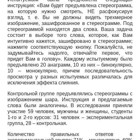
инструкция: «Вам будет предъявлена сте­реограмма,
на которую нужно смотреть, НЕ расфокусируя
взгляд, т. е. Вы не должны видеть трехмерное
изображение, зашифрованное в стереограмме. Под
стереограммой находятся два слова. Ваша задача
состоит в выборе того слова, которое, как Вам
интуитивно кажется, зашифровано в стереограмме;
нажмите соответствующую кнопку. Пожалуйста, не
задумы­вайтесь надолго, отвечайте первое, что
придет Вам в голову». Каждому испытуемому было
предъявлено 20 анаграмм, 10 из них – бинокулярно,
10 – монокулярно, причем последова­тельность
просмотра у разных испытуемых различалась для
исключения эффекта слияния.
Контрольной группе предъявлялись стереограммы с
изображением шара. Инструкция и предлагаемые
слова были аналогичны. В исследовании приняли
участие 59 человек, муж­чины и женщины, студенты
1-го и 2-го курсов: 31 человек – экспериментальная
группа, 28 – контрольная.
Количество правильных ответов в