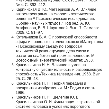
Физиологический журнал СССР. 1947. Т. XXXIII.
№ 4. С. 393–412.
Карпинская В. Ю., Четвериков А. А. Влияние
автостереограмм на скорость лексического
решения // Психологические исследования:
Сборник научных трудов / Под ред. А. Ю.
Агафонова, В. В. Шпунтовой. Вып. 7. Самара:
2009. С. 91–97.
Котельников В. А. О пропускной способности
эфира и проволоки в электросвязи //Материалы
к I Всесоюзному съезду по вопросам
технической реконструкции дела связи и
развития слаботочной промышленности. М.:
Всесоюзный энергетический комитет. 1933.
Красильников Н. Н. Влияние шумов на
контрастную чувствительность и разрешающую
способность //Техника телевидения. 1958. Вып.
25. С. 26–43.
Красильников Н. Н. Теория передачи и
восприятия изображения. М.: Радио и связь.
1986.
Красильников Н. Н., Шелепин Ю. Е.,
Красильникова О. И. Фильтрация в зрительной
системе человека в условиях порогового