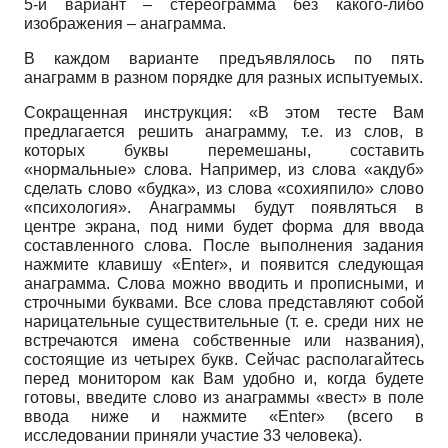
5-й вариант – стереограмма без какого-либо
изображения – анаграмма.
В каждом варианте предъявлялось по пять
анаграмм в разном порядке для разных испытуемых.
Сокращенная инструкция: «В этом тесте Вам
предлагается решить анаграмму, т.е. из слов, в
которых буквы перемешаны, составить
«нормальные» слова. Например, из слова «акдуб»
сделать слово «будка», из слова «сохияпило» слово
«психология». Анаграммы будут появляться в
центре экрана, под ними будет форма для ввода
составленного слова. После выполнения задания
нажмите клавишу «Enter», и появится следующая
анаграмма. Слова можно вводить и прописными, и
строчными буквами. Все слова представляют собой
нарицательные существительные (т. е. среди них не
встречаются имена собственные или названия),
состоящие из четырех букв. Сейчас располагайтесь
перед монитором как Вам удобно и, когда будете
готовы, введите слово из анаграммы «вест» в поле
ввода ниже и на­жмите «Enter» (всего в
исследовании приняли участие 33 человека).