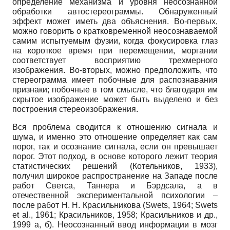
определение механизма и уровня неосознанной
обработки автостереограммы. Обнаруженный
эффект может иметь два объяс­нения. Во-первых,
можно говорить о кратковременной неосознаваемой
самим испытуемым фузии, когда фокусировка глаз
на короткое время при перемещении, моргании
соответству­ет восприятию трехмерного
изображения. Во-вторых, можно предположить, что
стереограм­ма имеет побочные для распознавания
признаки; побочные в том смысле, что благодаря им
скрытое изображение может быть выделено и без
построения стереоизображения.
Вся проблема сводится к отношению сигнала и
шума, и именно это отношение опреде­ляет как сам
порог, так и осознание сигнала, если он превышает
порог. Этот подход, в осно­ве которого лежит теория
статистических решений (Котельников, 1933),
получил широкое распространение на Западе после
работ Светса, Таннера и Бэрдсала, а в
отечественной экс­периментальной психологии –
после работ Н. Н. Красильникова (Swets, 1964; Swets
et al., 1961; Красильников, 1958; Красильников и др.,
1999 а, б). Неосознанный ввод информации в мозг