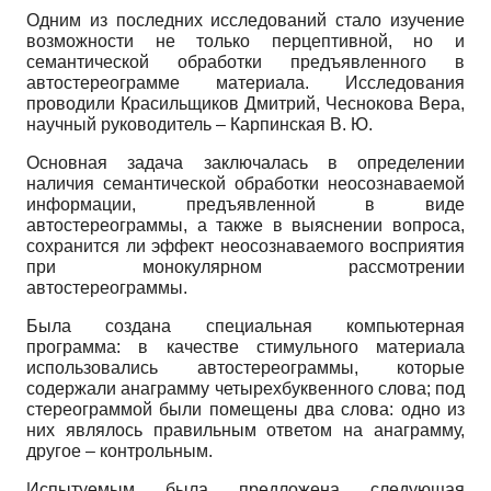
Одним из последних исследований стало изучение
возможности не только перцеп­тивной, но и
семантической обработки предъявленного в
автостереограмме материала. Исследования
проводили Красильщиков Дмитрий, Чеснокова Вера,
научный руководи­тель – Карпинская В. Ю.
Основная задача заключалась в определении
наличия семантической обработки нео­сознаваемой
информации, предъявленной в виде
автостереограммы, а также в выяснении вопроса,
сохранится ли эффект неосознаваемого восприятия
при монокулярном рассмо­трении
автостереограммы.
Была создана специальная компьютерная
программа: в качестве стимульного матери­ала
использовались автостереограммы, которые
содержали анаграмму четырехбуквенного слова; под
стереограммой были помещены два слова: одно из
них являлось правильным ответом на анаграмму,
другое – контрольным.
Испытуемым была предложена следующая