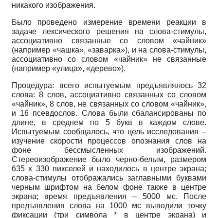
никакого изображения.
Было проведено измерение времени реакции в
задаче лексического решения на слова­-стимулы,
ассоциативно связанные со словом «чайник»
(например «чашка», «заварка»), и на слова-стимулы,
ассоциативно со словом «чайник» не связанные
(например «улица», «дерево»).
Процедура: всего испытуемым предъявлялось 32
слова: 8 слов, ассоциативно свя­занных со словом
«чайник», 8 слов, не связанных со словом «чайник»,
и 16 псевдослов. Слова были сбалансированы по
длине, в среднем по 5 букв в каждом слове.
Испытуемым сообщалось, что цель исследования –
изучение скорости процессов опознания слов на
фоне бессмысленных изображений.
Стереоизображение было черно-белым, размером
635 х 330 пикселей и находилось в центре экрана;
слова-стимулы отображались заглавными буквами
черным шрифтом на белом фоне также в центре
экрана; время предъявления – 5000 мс. После
предъявления слова на 1000 мс выводили точку
фиксации (три символа * в центре экрана) и