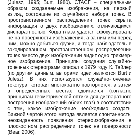
(Julesz, 1995; Burt, 1980). СТАСГ – специаль­ным
образом создаваемые изображения, на первый
взгляд состоящие из случайного набора точек. В
пространственном распределении точек скрыта
информация о двух изображениях, отличающихся
диспаратностью. Когда глаза удается сфокусировать
не на поверхности изо­бражения, а за ним или перед
ним, можно добиться фузии, и тогда наблюдатель в
закодирован­ном пространственном распределении
точек вместо двух изображений видит одно трехмер­
ное изображение. Принципы создания случайно-
точечных стереограмм описал в 1979 году К. Тайлер
(по другим данным, авторами идеи являются Burt и
Julesz). В них использует­ся случайно-точечная
текстура, которая многократно повторяется, а затем
в определенных местах сдвигается (согласно
принципам геометрической оптики для диспаратного
построе­ния изображений обоих глаз) в соответствии
с тем, какое изображение необходимо создать.
Важной чертой этого метода является спонтанность,
неожиданность появления стереоизо­бражения в
плоскостном распределении точек на поверхности
(Bear, 2006).