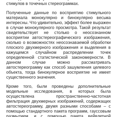
стимулов в точечных стереограммах.
Полученные данные по восприятию стимульного
материала монокулярно и бино­кулярно весьма
интересны. Что удивительно, эффект более выражен
в случае монокуляр­ного просмотра. Такой результат
свидетельствует не столько о неосознанном
восприятии автостереографического изображения,
сколько о возможностях неосознаваемой обработки
плоского двухмерного изображения и выделения в
кажущемся случайном распределении точек
определенной статистической закономерности. В
данном случае можно рассматри­вать
автостереограмму как способ зашумления целевого
объекта, тогда бинокулярное вос­приятие не имеет
существенного значения.
Кроме того, были проведены дополнительные
модельные исследования, в которых была
осуществлена пространственно-частотная
фильтрация двухмерных изображений, со­держащих
автостереограмму, двумя разными способами – с
помощью стандартного пакета программ, гауссовым
размытием, и с помощью пакета вейвлетной