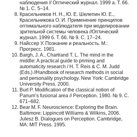
наблюдения // Оптический журнал. 1999 а. Т. 66.
№ 1. С. 5–14.
Красильников Н. Н., Ю. Е. Шелепин Ю. Е.,
Красильникова О. И. Применение принципов
оптимального наблюдателя при моделировании
зрительной системы человека //Оптический
журнал. 1999 б. Т. 66. № 9. С. 17–24.
Найссер У. Познание и реальность. М.:
Прогресс. 1981.
Bargh, J. A., Chartrand T. L. The mind in the
middle: A practical guide to priming and
automaticity research / H. T. Reis & C. M. Judd
(Eds.) //Handbook of research methods in social
and personality psychology. New York: Cambridge
University Press. 2000.
Burt P. Modification of the classical notion of
Panum’s fusional area // Perception. 1980. № 9. С.
671–682.
Bear M. F. Neuroscience: Exploring the Brain.
Baltimore: Lippincott Williams & Wilkins, 2006.
Julesz B. Dialogues on Perception. Cambridge,
MA: MIT Press. 1995.