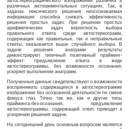
автостереографического изображения различна в
различных экспериментальных ситуаци­ях. Так, в
задачах лексического решения неосознаваемая
информация способна снижать эф­фективность
решения простых задач. При решении простых
арифметических задач вероят­ность выбора
правильного ответа среди автостереограмм,
содержащих как правильные, так и неправильные
ответы, оказывается выше случайного выбора. В
задаче решения анаграмм результаты
демонстрируют типичный позитивный прайминг-
эффект: предъявление ответа в виде
автостереограммы, без возможности осознания,
ускоряет выполнение анаграмм.
Полученные данные свидетельствуют о возможности
воспринимать содержащееся в автостереограмме
изображение без осознанной деятельности по смене
фокуса глаз. Точно так же, как и другие типы
прайминга-без-осознания, предъявление
автостереограммы, со­держащей ответ, приводит к
ускорению решения задачи.
На сегодняшний день основным вопросом является