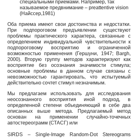
специальными приемами. Например, так
называемое предвнимание – preattentive vision
(Найссер,1981)
Оба приема имеют свои достоинства и недостатки.
При подпороговом предъявлении существуют
проблемы практического характера, связанные с
определением индивидуаль­ной чувствительности к
подпороговому восприятию и ограниченной
возможностью приме­нения (Гершуни, 1947; Bargh,
2000). Вторую группу методов характеризуют как
восприятие без осознания значимости стимула;
основные проблемы в данном случае связаны с
невоз­можностью гарантировать, что испытуемый
действительно сочтет стимул незначимым.
Мы предлагаем использовать для исследования
неосознанного восприятия иной под­ход, в
определенной степени объединяющий в себе два
описанных выше метода. Предлагае­мый метод
основан на применении случайно-точечных
автостереограмм (СТАСГ) или
SIRDS – Single-Image Random-Dot Stereograms