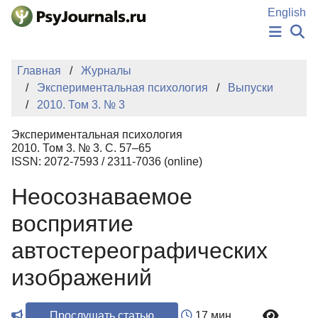
Перейти к основному содержанию
English
НОВОСТИ
Главная
Журналы
ИЗДАНИЯ
Экспериментальная психология
Выпуски
АВТОРЫ
2010. Том 3. № 3
ПОДАТЬ РУКОПИСЬ
БАЗА ЗНАНИЙ
Экспериментальная психология
КЛЮЧЕВЫЕ СЛОВА
2010. Том 3. № 3. С. 57–65
Регистрация
Вход
ISSN: 2072-7593 / 2311-7036 (online)
Неосознаваемое
восприятие
автостереографических
изображений
Прослушать статью
17 мин.