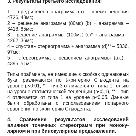
3. Результаты третьего исследования:
1 – предъявлена анаграмма (а) – время решения
4726, 48мс;
2 – решение анаграммы (80мс) (b) + анаграмма –
3418, 85мс;
3 – решение анаграммы (100мс) (c)* + анаграмма –
4262, 36мс;
4 – «пустая» стереограмма + анаграмма (d)** – 5336,
97мс;
5 – стереограмма с решением анаграммы (a,c) –
4395, 51мс.
Типы прайминга, не имеющие в скобках одинаковых
букв, различаются по t-критерию Стьюдента на
уровне p<0,01, * – тип 3 отличается от типа 1 только
на уровне статистиче­ской тенденции (p<0,1), ** – тип
4 отличается от типа 1 на уровне p<0,05. Данные
были обработаны с использованием попарного
сравнения по t-критерию Стьюдента.
4. Сравнение результатов исследований
влияния точечных стереограмм при моноку­
лярном и при бинокулярном предъявлении.