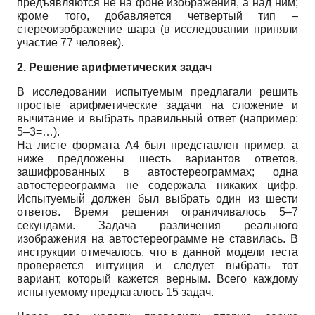
предъявляются не на фоне изобра­жения, а над ним;
кроме того, добавляется четвертый тип –
стереоизображение шара (в ис­следовании приняли
участие 77 человек).
2. Решение арифметических задач
В исследовании испытуемым предлагали решить
простые арифметические задачи на сложение и
вычитание и выбрать правильный ответ (например:
5–3=…).
На листе формата А4 был представлен пример, а
ниже предложены шесть вариантов ответов,
зашифрованных в автостереограммах; одна
автостереограмма не содержала ника­ких цифр.
Испытуемый должен был выбрать один из шести
ответов. Время решения огра­ничивалось 5–7
секундами. Задача различения реального
изображения на автостереограм­ме не ставилась. В
инструкции отмечалось, что в данной модели теста
проверяется интуи­ция и следует выбрать тот
вариант, который кажется верным. Всего каждому
испытуемому предлагалось 15 задач.