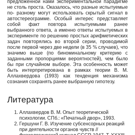
предложенной нами эксперименталь­ной парадигме
не столь проста. Оказалось, что разные испытуемые
по- разному могут ис­пользовать скрытый сигнал в
автостереограмме. Особый интерес представляет
собой факт повтора испытуемыми ранее
выбранного ответа, а именно ответы испытуемых в
экспери­менте по решению простых арифметических
задач повторялись во второй серии, проводи­мой
после первой через две недели (в 35 % случаев), что
значимо выше (по биноминальному критерию с
заданными пропорциями вероятностей), чем было
бы при случайном выборе. Эта особенность может
быть интерпретирована в рамках теории В. М.
Аллахвердова (1993) как тенденция механизма
сознания сохранять ранее выбранную гипотезу.
Литература
Аллахвердов В. М. Опыт теоретической
психологии. СПб.: «Печатный двор», 1993.
Гершуни Г. В. Изучение субсенсорных реакций
при деятельности органов чувств //