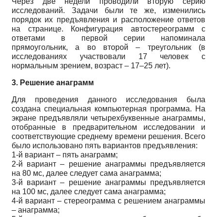
Через две недели проводили вторую серию
исследований. Задачи были те же, из­менились
порядок их предъявления и расположение ответов
на странице. Конфигурация автостереограмм с
ответами в первой серии напоминала
прямоугольник, а во второй – треугольник (в
исследованиях участвовали 17 человек с
нормальным зрением, возраст – 17–25 лет).
3. Решение анаграмм
Для проведения данного исследования была
создана специальная компьютерная программа. На
экране предъявляли четырехбуквенные анаграммы,
отобранные в предва­рительном исследовании и
соответствующие среднему времени решения. Всего
было ис­пользовано пять вариантов предъявления:
1-й вариант – пять анаграмм;
2-й вариант – решение анаграммы предъявляется
на 80 мс, далее следует сама ана­грамма;
3-й вариант – решение анаграммы предъявляется
на 100 мс, далее следует сама ана­грамма;
4-й вариант – стереограмма с решением анаграммы
– анаграмма;