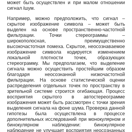
может быть осуществлен и при малом отношении
сигнал /шум.
Например, можно предположить, что сигнал –
скрытое изображение символа – мо­жет быть
выделен на основе пространственно-частотной
фильтрации. Точки стереограм­мы –
широкополосная, преимущественно
высокочастотная помеха. Скрытое, неосознавае­мое
изображение символа кодируется изменением
локальной плотности точек, образующих
стереограмму. Мы предполагаем, что выделение
сигнала можно осуществить простейшим образом
благодаря неосознанной низкочастотной
фильтрации. На основе статистической оценки
распределения отдельных точек по пространству в
зрительной системе строится огибающая. Процесс
восприятия скрытого в автостереограмме
изображения может быть рассмотрен с точки зрения
выделения сигнала на фоне шума. Проверка данной
гипотезы была осуществлена в процессе
дополнительных исследований при монокулярном и
бино­кулярном наблюдении: бинокулярное
наблюдение не улучшает восприятия неосознанных