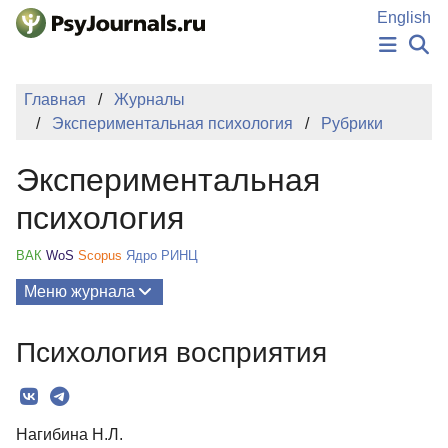
Перейти к основному содержанию
English
НОВОСТИ
Главная
Журналы
ИЗДАНИЯ
Экспериментальная психология
Рубрики
АВТОРЫ
ПОДАТЬ РУКОПИСЬ
Экспериментальная
БАЗА ЗНАНИЙ
КЛЮЧЕВЫЕ СЛОВА
психология
Регистрация
Вход
ВАК
WoS
Scopus
Ядро РИНЦ
Меню журнала
Выпуски
Психология восприятия
О Журнале
Миссия
Нагибина Н.Л.
Редколлегия