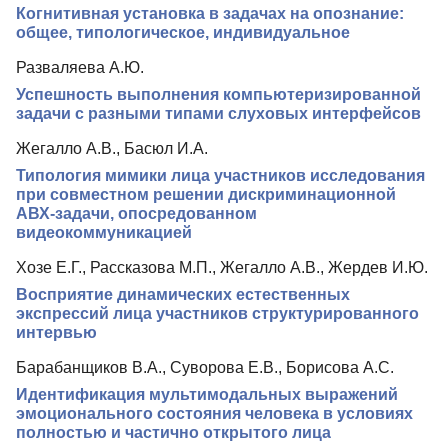
Когнитивная установка в задачах на опознание:
Редакционная политика
общее, типологическое, индивидуальное
Индексирование
Разваляева А.Ю.
Успешность выполнения компьютеризированной
Для авторов
задачи с разными типами слуховых интерфейсов
Рубрики
Жегалло А.В., Басюл И.А.
Препринты
Типология мимики лица участников исследования
при совместном решении дискриминационной
Подписка
АВХ-задачи, опосредованном
видеокоммуникацией
Контакты
Хозе Е.Г., Рассказова М.П., Жегалло А.В., Жердев И.Ю.
Восприятие динамических естественных
экспрессий лица участников структурированного
интервью
Барабанщиков В.А., Суворова Е.В., Борисова А.С.
Идентификация мультимодальных выражений
эмоционального состояния человека в условиях
полностью и частично открытого лица