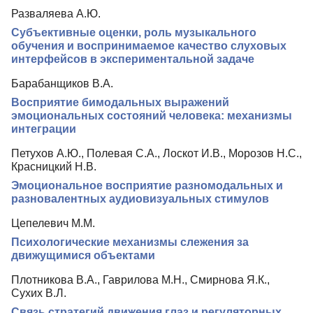
Разваляева А.Ю.
Субъективные оценки, роль музыкального
обучения и воспринимаемое качество слуховых
интерфейсов в экспериментальной задаче
Барабанщиков В.А.
Восприятие бимодальных выражений
эмоциональных состояний человека: механизмы
интеграции
Петухов А.Ю., Полевая С.А., Лоскот И.В., Морозов Н.С.,
Красницкий Н.В.
Эмоциональное восприятие разномодальных и
разновалентных аудиовизуальных стимулов
Цепелевич М.М.
Психологические механизмы слежения за
движущимися объектами
Плотникова В.А., Гаврилова М.Н., Смирнова Я.К.,
Сухих В.Л.
Связь стратегий движения глаз и регуляторных