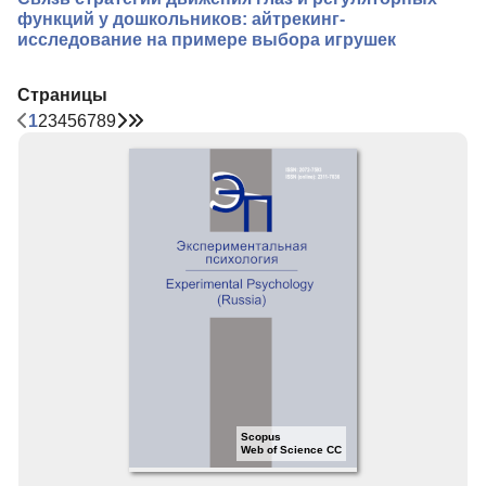
функций у дошкольников: айтрекинг-
исследование на примере выбора игрушек
Страницы
1
2
3
4
5
6
7
8
9
Scopus
Web of Science CC