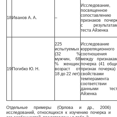
Исследование,
посвященное
сопоставлению
18
Иванов А. А.
–
признаков почер
с результата
теста Айзенка
225
Исследование
испытуемых
корреляционного
(32 %
соотношения
мужчин, 68
между признака
% женщин;
почерка (41 общ
19
Погибко Ю. Н.
возраст от
признак почерка)
18 до 22 лет)
свойствами
темперамента
соответствии
данными тест
Айзенка
Отдельные примеры (Орлова и др., 2006)
исследований, относящихся к изучению почерка и