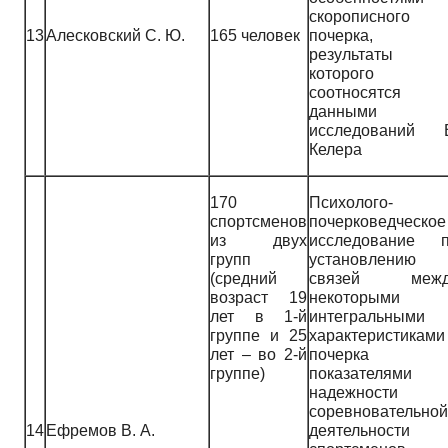
скорописного
13
Алесковский С. Ю.
165 человек
почерка,
результаты
которого
соотносятся 
данными
исследований 
Келера
170
Психолого-
спортсменов
почерковедческое
из двух
исследование 
групп
установлению
(средний
связей межд
возраст 19
некоторыми
лет в 1-й
интегральными
группе и 25
характеристиками
лет – во 2-й
почерка 
группе)
показателями
надежности
соревновательной
14
Ефремов В. А.
деятельности