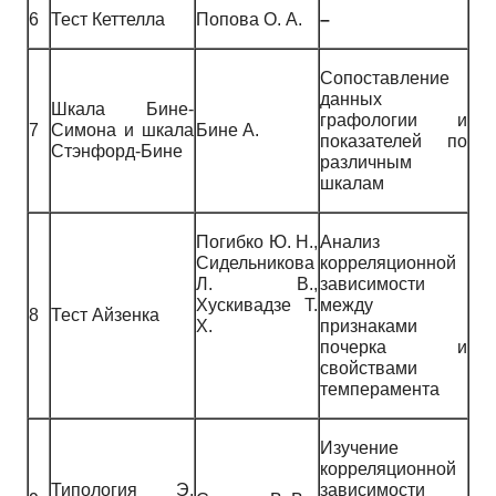
6
Тест Кеттелла
Попова О. А.
–
Сопоставление
данных
Шкала Бине-
графологии и
7
Симона и шкала
Бине А.
показателей по
Стэнфорд-Бине
различным
шкалам
Погибко Ю. Н.,
Анализ
Сидельникова
корреляционной
Л. В.,
зависимости
Хускивадзе Т.
между
8
Тест Айзенка
Х.
признаками
почерка и
свойствами
темперамента
Изучение
корреляционной
Типология Э.
зависимости