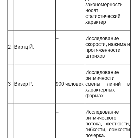
закономерности
носят
статистический
характер
–
Исследование
скорости, нажима и
2
Виртц Й.
протяженности
штрихов
Исследование
ритмичности
3
Визер Р.
900 человек
смены линий в
характерных
формах
–
Исследование
ритмического
потока, жесткости,
гибкости, ломкости
почерка.