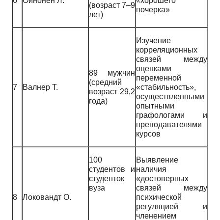
6
Ойнонен Л.
«хорошего
(возраст 7–9
почерка»
лет)
Изучение
корреляционных
связей между
оценками
89 мужчин
переменной
(средний
7
Валнер Т.
«стабильность»,
возраст 29,2
осуществленными
года)
опытными
графологами и
преподавателями
курсов
100
Выявление
студентов и
наличия
студенток
«достоверных
вуза
связей между
8
Локовандт О.
психической
регуляцией и
членением