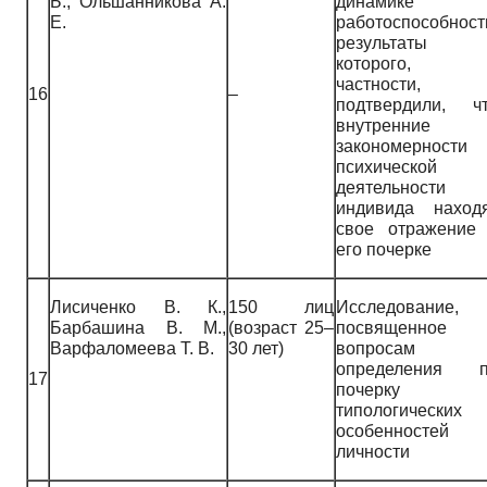
Б., Ольшанникова А.
динамике
Е.
работоспособност
результаты
которого, 
частности,
16
–
подтвердили, ч
внутренние
закономерности
психической
деятельности
индивида наход
свое отражение
его почерке
Лисиченко В. К.,
150 лиц
Исследование,
Барбашина В. М.,
(возраст 25–
посвященное
Варфаломеева Т. В.
30 лет)
вопросам
определения 
17
почерку
типологических
особенностей
личности