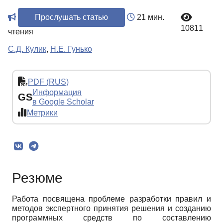
Прослушать статью
21 мин.
10811
чтения
С.Д. Кулик
,
Н.Е. Гунько
PDF (RUS)
Информация
GS
в Google Scholar
Метрики
Резюме
Работа посвящена проблеме разработки правил и
методов экспертного принятия решения и созданию
программных средств по составлению