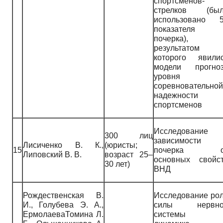
спортсменов-
стрелков (бы
использовано 
показателя
почерка),
результатом
которого явили
модели прогно
уровня
соревновательной
надежности
спортсменов
Исследование
300 лиц
зависимости
Лисиченко В. К.,
(юристы;
15
почерка о
Липовский В. В.
возраст 25–
основных свойс
30 лет)
ВНД
Рождественская В.
Исследование ро
И., Голубева Э. А.,
силы нервно
ЕрмолаеваТомина Л.
системы 