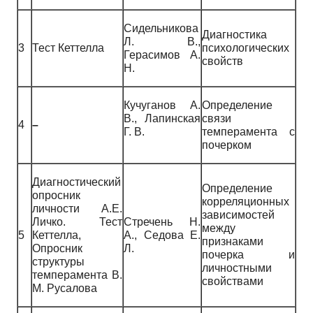
Сидельникова
Диагностика
Л. В.,
3
Тест Кеттелла
психологических
Герасимов А.
свойств
Н.
Кучуганов А.
Определение
В., Лапинская
связи
4
–
Г. В.
темперамента с
почерком
Диагностический
Определение
опросник
корреляционных
личности А.Е.
зависимостей
Личко. Тест
Стречень Н.
между
5
Кеттелла,
А., Седова Е.
признаками
Опросник
Л.
почерка и
структуры
личностными
темперамента В.
свойствами
М. Русалова