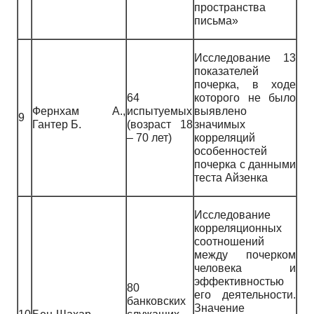
пространства
письма»
Исследование 13
показателей
почерка, в ходе
64
которого не было
Фернхам А.,
испытуемых
выявлено
9
Гантер Б.
(возраст 18
значимых
– 70 лет)
корреляций
особенностей
почерка с данными
теста Айзенка
Исследование
корреляционных
соотношений
между почерком
человека и
эффективностью
80
его деятельности.
банковских
Значение