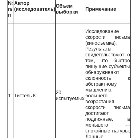
№
Автор
Объем
п/
(исследователь)
Примечание
выборки
п
Исследование
скорости письма
(киносъемка).
Результаты
свидетельствуют о
том, что быстро
пишущие субъекты
обнаруживают
склонность к
абстрактному
мышлению;
20
1
Титтель К.
большего
испытуемых
возрастания
скорости письма
достигают
подвижные, а
меньшего —
спокойные натуры.
Данные