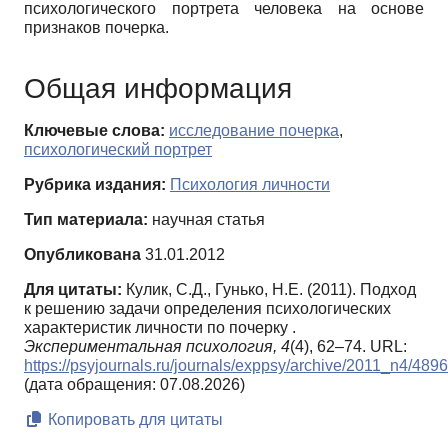
психологического портрета человека на основе
признаков почерка.
Общая информация
Ключевые слова:
исследование почерка
,
психологический портрет
Рубрика издания:
Психология личности
Тип материала:
научная статья
Опубликована
31.01.2012
Для цитаты:
Кулик, С.Д., Гунько, Н.Е. (2011). Подход
к решению задачи определения психологических
характеристик личности по почерку .
Экспериментальная психология,
4
(4), 62–74. URL:
https://psyjournals.ru/journals/exppsy/archive/2011_n4/489
(дата обращения: 07.08.2026)
Копировать для цитаты