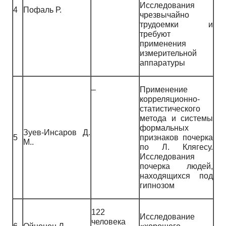
Исследования
4
Пофаль Р.
чрезвычайно
трудоемки и
требуют
применения
измерительной
аппаратуры
–
Применение
корреляционно-
статистического
метода и системы
формальных
Зуев-Инсаров Д.
5
признаков почерка
М..
по Л. Клягесу.
Исследования
почерка людей,
находящихся под
гипнозом
122
Исследование
человека