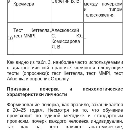
9
Серегин В. В.
Кречмера
между почерком
и типом
телосложения
Тест Кеттелла,
Алесковский
тест MMPI
С. Ю.,
10
–
Комиссарова
Я. В.
Как видно из табл. 3, наиболее часто используемыми
в диагностической практике являются следующие
тесты (опросники): тест Кеттелла, тест MMPI, тест
Айзенка и опросник Стреляу.
Признаки почерка и психологические
характеристики личности
Формирование почерка, как правило, заканчивается
к 20–25 годам. Несмотря на то, что обучение
происходит по единой методике и стандартным
прописям, почерк каждого человека индивидуален,
так как на него влияют анатомические,