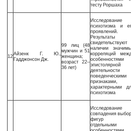
тесту Роршаха
Исследование
психотизма и е
проявлений.
Результаты
свидетельствуют
99 лиц (48
наличии значим
мужчин и 51
Айзенк Г. Ю.,
корреляций меж
12
женщина;
Гадджонсон Дж.
особенностями
возраст 22–
эпистолярной
36 лет)
деятельности
поведенческими
признаками,
характерными д
психотизма
Исследование
совпадения выбо
фигур 
отдельными
особенностями