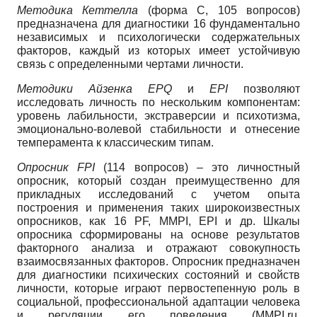
Методика Кеттелла
(форма С, 105 вопросов)
предназначена для диагностики 16 фундаментально
независимых и психологически содержательных
факторов, каждый из которых имеет устойчивую
связь с определенными чертами личности.
Методики Айзенка EPQ
и
EPI
позволяют
исследовать личность по нескольким компонентам:
уровень лабильности, экстраверсии и психотизма,
эмоционально-волевой стабильности и отнесение
темперамента к классическим типам.
Опросник FPI
(114 вопросов) – это личностный
опросник, который создан преимущественно для
прикладных исследований с учетом опыта
построения и применения таких широкоизвестных
опросников, как 16 PF, MMPI, ЕРI и др. Шкалы
опросника сформированы на основе результатов
факторного анализа и отражают совокупность
взаимосвязанных факторов. Опросник предназначен
для диагностики психических состояний и свойств
личности, которые играют первостепенную роль в
социальной, профессиональной адаптации человека
и регуляции его поведения (MMPI.ru,