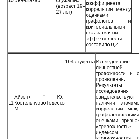
10
Бен-Шахар
служащих
коэффициента
(возраст 19–
корреляции между
27 лет)
оценками
графологов и
критериальными
показателями
эффективности
составило 0,2
104 студента
Исследование
личностной
тревожности и 
проявлений.
Результаты
исследования
Айзенк Г. Ю.,
свидетельствуют
11
КостельнуовоТедеско
наличии значим
М.
корреляции меж
графологическим
оценками призна
«тревожность»
индексом
«тревожности» 