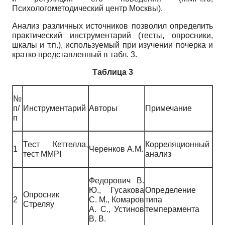
Психологометодический центр Москвы).
Анализ различных источников позволил определить
практический инструментарий (тесты, опросники,
шкалы и т.п.), используемый при изучении почерка и
кратко представленный в табл. 3.
Таблица 3
№
п/
Инструментарий
Авторы
Примечание
п
Тест Кеттелла,
Корреляционный
1
Черенков А.М.
тест MMPI
анализ
Федорович В.
Ю., Гусакова
Определение
Опросник
2
С. М., Комаров
типа
Стреляу
А. С., Устинов
темперамента
В. В.