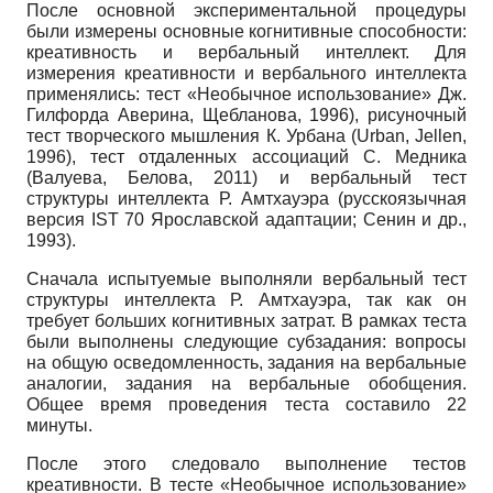
После основной экспериментальной процедуры
были измерены основные когнитивные способности:
креативность и вербальный интеллект. Для
измерения креативности и вербального интеллекта
применялись: тест «Необычное использование» Дж.
Гилфорда Аверина, Щебланова, 1996), рисуночный
тест творческого мышления К. Урбана (Urban, Jellen,
1996), тест отдаленных ассоциаций С. Медника
(Валуева, Белова, 2011) и вербальный тест
структуры интеллекта Р. Амтхауэра (русскоязычная
версия IST 70 Ярославской адаптации; Сенин и др.,
1993).
Сначала испытуемые выполняли вербальный тест
структуры интеллекта Р. Амтхауэра, так как он
требует б
о
льших когнитивных затрат. В рамках теста
были выполнены следующие субзадания: вопросы
на общую осведомленность, задания на вербальные
аналогии, задания на вербальные обобщения.
Общее время проведения теста составило 22
минуты.
После этого следовало выполнение тестов
креативности. В тесте «Необычное использование»