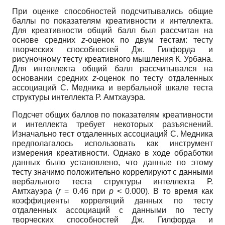
При оценке способностей подсчитывались общие
баллы по показателям креативности и интеллекта.
Для креативности общий балл был рассчитан на
основе средних
z
-оценок по двум тестам: тесту
творческих способностей Дж. Гилфорда и
рисуночному тесту креативного мышления К. Урбана.
Для интеллекта общий балл рассчитывался на
основании средних
z
-оценок по тесту отдаленных
ассоциаций С. Медника и вербальной шкале теста
структуры интеллекта Р. Амтхауэра.
Подсчет общих баллов по показателям креативности
и интеллекта требует некоторых разъяснений.
Изначально тест отдаленных ассоциаций С. Медника
предполагалось использовать как инструмент
измерения креативности. Однако в ходе обработки
данных было установлено, что данные по этому
тесту значимо положительно коррелируют с данными
вербального теста структуры интеллекта Р.
Амтхауэра (
r
= 0.46 при
p
< 0.000). В то время как
коэффициенты корреляций данных по тесту
отдаленных ассоциаций с данными по тесту
творческих способностей Дж. Гилфорда и