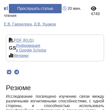
Прослушать статью
20 мин.
4749
чтения
Е.В. Гаврилова
,
Д.В. Ушаков
PDF (RUS)
Информация
GS
в Google Scholar
Метрики
Резюме
Исследование посвящено изучению связи между
различными когнитивными способностями, с одной
стороны, и способностью использовать