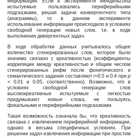
информации. Если в эксперименте Мендельсона
испытуемые пользовались периферийными
подсказками, решая задачи конвергентного типа
(анаграммы), то в данном эксперименте
использование информации происходило в условиях
свободной генерации новых слов, т.е. в ходе
выполнения дивергентных задач.
В ходе обработки данных учитывалось общее
количество сгенерированных слов, которое было
значимо связано с креативностью (коэффициенты
корреляции между креативностью и общим числом
сгенерированных рифм после фонетического и
семантического задания составляют
r
=0.5 и 0.4 при
p
< 0.01 и 0.05, соответственно). Возможно, что в
условиях свободной генерации слов
высококреативные испытуемые с легкостью
придумывают новые слова, не пользуясь
фокальными и периферийными подсказками.
Такая возможность означала бы, что креативность
связана с извлечением периферийной информации,
однако в весьма специфичных условиях. При
решении задач извлечения информации при простом