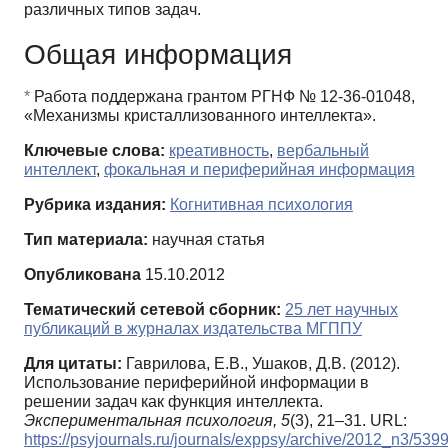
различных типов задач.
Общая информация
*
Работа поддержана грантом РГНФ № 12-36-01048,
«Механизмы кристаллизованного интеллекта».
Ключевые слова:
креативность
,
вербальный
интеллект
,
фокальная и периферийная информация
Рубрика издания:
Когнитивная психология
Тип материала:
научная статья
Опубликована
15.10.2012
Тематический сетевой сборник:
25 лет научных
публикаций в журналах издательства МГППУ
Для цитаты:
Гаврилова, Е.В., Ушаков, Д.В. (2012).
Использование периферийной информации в
решении задач как функция интеллекта.
Экспериментальная психология,
5
(3), 21–31. URL:
https://psyjournals.ru/journals/exppsy/archive/2012_n3/539