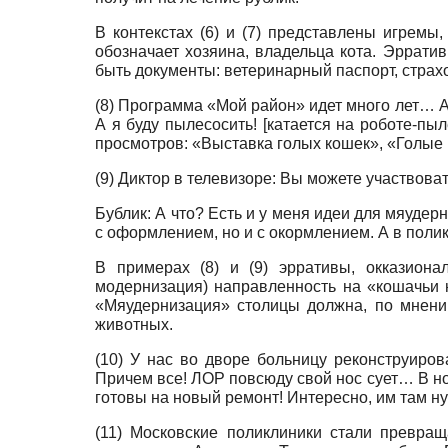
В контекстах (6) и (7) представлены игрем
обозначает хозяина, владельца кота. Эррати
быть документы: ветеринарный паспорт, страх
(8) Программа «Мой район» идет много лет… А
А я буду пылесосить! [катается на роботе-п
просмотров: «Выставка голых кошек», «Голые 
(9) Диктор в телевизоре: Вы можете участвов
Бублик: А что? Есть и у меня идеи для мяуде
с оформлением, но и с окормлением. А в полик
В примерах (8) и (9) эрративы, окказион
модернизация) направленность на «кошачьи 
«Мяудернизация» столицы должна, по мнени
животных.
(10) У нас во дворе больницу реконструиров
Причем все! ЛОР повсюду свой нос сует… В нов
готовы на новый ремонт! Интересно, им там 
(11) Московские поликлиники стали превращ