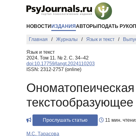
Перейти к основному содержанию
НОВОСТИ
ИЗДАНИЯ
АВТОРЫ
ПОДАТЬ РУКО
Главная
Журналы
Язык и текст
Выпу
Язык и текст
2024. Том 11. № 2. С. 34–42
doi:10.17759/langt.2024110203
ISSN: 2312-2757 (online)
Ономатопеическая 
текстообразующее 
Прослушать статью
11 мин. чтени
М.С. Тарасова