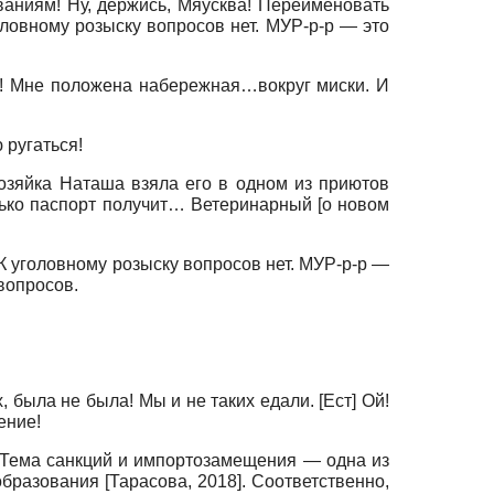
ваниям! Ну, держись, Мяусква! Переименовать
ловному розыску вопросов нет. МУР-р-р — это
ч! Мне положена набережная…вокруг миски. И
 ругаться!
озяйка Наташа взяла его в одном из приютов
олько паспорт получит… Ветеринарный [о новом
 уголовному розыску вопросов нет. МУР-р-р —
вопросов.
 была не была! Мы и не таких едали. [Ест] Ой!
ение!
 Тема санкций и импортозамещения — одна из
ообразования
[
Тарасова, 2018
]
. Соответственно,