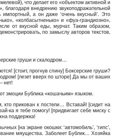
левой), что делает его «объектом активной и
», благодаря внедрению звукоподражательной
 импортный, а он даже ‘очень вкусный’. Это
нько», «колбасытненько» и «фуа-грандиозно»,
сле от вкусной еды, мурчат. Таким образом,
демонстрировать, по замыслу авторов текстов,
ксерские груши и скалодром…
тся! [стоит, прогнув спину] Боксерские груши?
лодром! [лезет вверх по шторе] Да мы от ваших
— нет!
ют эмоции Бублика «кошачьим» языком.
, кто прикован к постели… Вставай! [сидит на
ай-ка я тебе помогу! [придвигает себе миску с
жна поддержка!
чных [на экране окошки: ‘автомобиль’, ‘гипс’,
ование мяущества. Заболеет Бублик… Хозяйка