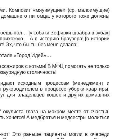
ыми. Композит «мяуимущие» (ср. малоимущие)
. домашнего питомца, у которого тоже должны
моешь пол… [у собаки Зефирки швабра в зубах]
 прихожую… А я историю браузера! [в истории
 Эх, что бы ты без меня делала!
портале «Город Идей»…
ассажиров с котьми! В МФЦ помогать не только
езаурядную столичность!
придают исходным процессам (менеджмент и
 руководителем в процессе уборки квартиры.
уг для владельцев кошек и других домашних
 окулиста глаза на мокром месте от счастья.
ить хочется! А медбратья и медсестры молиться
о-кот! Это раньше пациенты могли в очереди