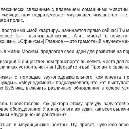
ы, лексически связанные с владением домашними животн
в «мяущество» подразумевает мяукающее имущество, т. е
овой полис.
 программа «мой квартиру» начинается прямо сейчас! Ты 
ылесосе] Ты — вылизывай кухню… А я… миску! Ты почисти
кошки», «Сфинксы»] Главное — это грамотный мяунеджмент!
ать в жизни Москвы, предлагая свои идеи для развития на 
рнизации! В общественном транспорте выделить места для п
линиках устроить чек-лап! Дерзайте и вы! Проявите свою н
ализмы с помощью звукоподражательного компонента 
нужды». «Мяунеджмент» подразумевает, что кот выступает
ю Бублика, включать различные обновления в сфере усл
али. Представляю, как доктора этому врачуду радуются! У
ое оборудование! У аллерголога аж зудит, как всех вылеч
нужны мяудицинские работники?
аться в мяудицинские центры! Ну, привет, чудо-юдо-роб