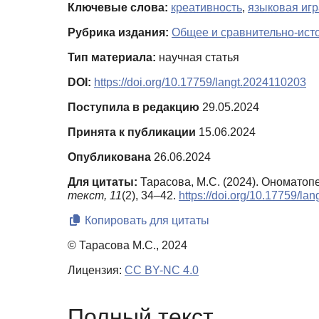
Ключевые слова:
креативность
,
языковая игр
Рубрика издания:
Общее и сравнительно-ист
Тип материала:
научная статья
DOI:
https://doi.org/10.17759/langt.2024110203
Поступила в редакцию
29.05.2024
Принята к публикации
15.06.2024
Опубликована
26.06.2024
Для цитаты:
Тарасова, М.С. (2024). Ономато
текст,
11
(2), 34–42.
https://doi.org/10.17759/la
Копировать для цитаты
© Тарасова М.С., 2024
Лицензия:
CC BY-NC 4.0
Полный текст