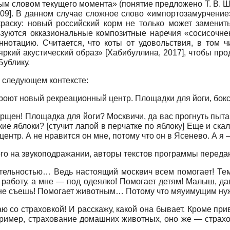
 словом текущего момента» (понятие предложено Т. В. Шме
09
]
. В данном случае сложное слово «импортозамурчение
краску: новый российский корм не только может заменить
ьзуются окказиональные композитные наречия «сосисочне
отацию. Считается, что коты от удовольствия, в том чи
яркий акустический образ»
[
Хабибуллина, 2017
]
, чтобы про
Бублику.
 следующем контексте:
ткроют новый рекреационный центр. Площадки для йоги, бо
рщен! Площадка для йоги? Москвичи, да вас прогнуть пытаю
ские яблоки? [стучит лапой в перчатке по яблоку] Еще и ска
ентр. А не нравится он мне, потому что он в Ясенево. А я 
о на звукоподражании, авторы текстов программы переда
ительностью… Ведь настоящий москвич всем помогает! Тем
работу, а мне — под одеялко! Помогает детям! Малыш, дав
 не съешь! Помогает животным… Потому что мяуимущим ну
 со страховкой! И расскажу, какой она бывает. Кроме привы
апример, страхование домашних животных, оно же — страх