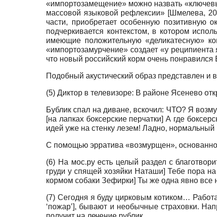
«импортозамещение» можно назвать «ключевым
массовой языковой рефлексии»
[
Шмелева, 20
части, приобретает особенную позитивную о
подчеркивается контекстом, в котором испол
имеющие положительную «деликатесную» конн
«импортозамурчение» создает «у реципиента 
что новый российский корм очень понравился 
Подобный акустический образ представлен и в
(5) Диктор в телевизоре: В районе Ясенево о
Бублик спал на диване, вскочил: ЧТО? Я возму
[на лапках боксерские перчатки] А где боксер
идей уже на стенку лезем! Ладно, нормальный ц
С помощью эрратива «возмурщен», основанног
(6) На мос.ру есть целый раздел с благотвор
груди у спящей хозяйки Наташи] Тебе пора на 
кормом собаки Зефирки] Ты же одна явно все
(7) Сегодня я буду цирковым котиком… Работаю
‘пожар’], бывают и необычные страховки. Н
получит на лечение рублик.