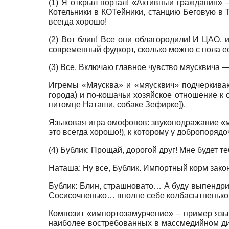
(1) Я открыл портал! «Активный гражданин» 
Котельники в КОТейники, станцию Беговую в 
всегда хорошо!
(2) Вот блин! Все они облагородили! И ЦАО
современный фудкорт, сколько можно с пола ес
(3) Все. Включаю главное чувство мяусквича —
Игремы «Мяусква» и «мяусквич» подчеркиваю
города) и по-кошачьи хозяйское отношение к 
питомце Наташи, собаке Зефирке]).
Языковая игра омофонов: звукоподражание «м
это всегда хорошо!), к которому у добропоряд
(4) Бублик: Прощай, дорогой друг! Мне будет те
Наташа: Ну все, Бублик. Импортный корм зако
Бублик: Блин, страшновато… А буду выпендрива
Сосисочненько… вполне себе колбасытненько,
Композит «импортозамурчение» – пример язы
наиболее востребованных в массмедийном дис