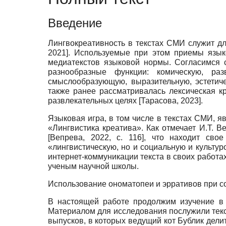
Введение
Лингвокреативность в текстах СМИ служит д
2021
]
. Используемые при этом приемы язык
медиатекстов языковой нормы. Согласимся 
разнообразные функции: комическую, разв
смыслообразующую, выразительную, эстетич
также ранее рассматривалась лексическая к
развлекательных целях
[
Тарасова, 2023
]
.
Языковая игра, в том числе в текстах СМИ, я
«Лингвистика креатива». Как отмечает И.Т.
[
Вепрева, 2022
, с. 116]
, что находит сво
«лингвистическую, но и социальную и культу
интернет-коммуникации текста в своих работах
ученым научной школы.
Использование ономатопеи и эрративов при с
В настоящей работе продолжим изучение в 
Материалом для исследования послужили текст
выпусков, в которых ведущий кот Бублик дели