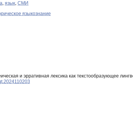
а
,
язык
,
СМИ
орическое языкознание
пеическая и эрративная лексика как текстообразующее линг
ngt.2024110203