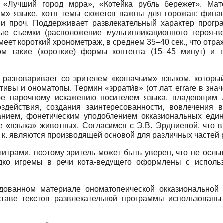
 «Лучший город мрра», «Котейка рубль бережет». Ма
ем» языке, хотя темы сюжетов важны для горожан: финан
 и проч. Поддерживает развлекательный характер прог
ые съемки (расположение мультипликационного героя-в
меет короткий хронометраж, в среднем 35–40 сек., что отр
ом такие (короткие) формы контента (15–45 минут) и 
 разговаривает со зрителем «кошачьим» языком, котор
ативы и ономатопы. Термин «эррати́в» (от лат. errare в зн
ое нарочному искажению носителем языка, владеющим 
здействия, создания заинтересованности, вовлечения 
жанием, фонетическим уподоблением окказиональных ед
ие «языка» животных. Согласимся с Э.В. Эрдниевой, что 
. к. являются производящей основой для различных частей
титрами, поэтому зритель может быть уверен, что не осл
редко игремы в речи кота-ведущего оформлены с исполь
дованном материале ономатопеической окказиональной 
оставе текстов развлекательной программы использован