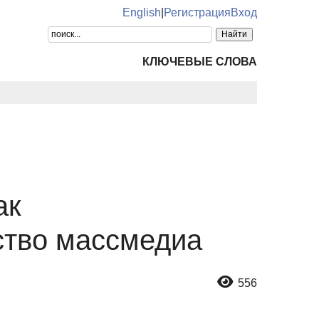
English
|
Регистрация
Вход
КЛЮЧЕВЫЕ СЛОВА
ак
ство массмедиа
556