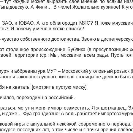
— тут каждый может выразить свое мнение по всяким наз
Тыгыдовскую. А Фили… В Филе! Желательно куриное! К уго
, и ЗАО, и ЮВАО. А кто облагородит МЯО? Я тоже мяускви
ть?! И почему у меня в лотке опилки?
 чувство собственного достоинства. Звоню в диспетчерскую
т столичное происхождение Бублика (в пресуппозиции: х
своей территории (ср.: Мы, москвичи, всем рады. Пусть т
ур» и аббревиатура МУР – Московский уголовный розыск (К
очного и законопослушного жителя столицы не должно быть 
бя не хватать! [смотрит в пустую миску]
нчился, переходим на российский.
ться, могут и меня импортозаместить. Я ж шотландец. Эх,
 и даже… Фуа-грандиозно! А ведь работает импортозамурч
ковой игры с актуальной лексикой современного периода.
курсе последних лет, в том числе и с точки зрения слов