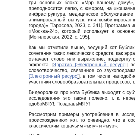
три основных блока: «Мрр вашему дому!»,
преподносится легко, с юмором, на «кошачь
инфраструктура, медицинское обслуживание
анимированный выпуск, или комбинированн
города)»
[
Тарасова, 2023
, с. 341]
. Программа и
«Москва-24», который использует в основн
[
Могилевская, 2022
, с. 195]
.
Как мы отметили выше, ведущий кот Бублик
сочетания таких лексических средств, как эрр
означает слово или выражение, подвергнут
эффекта
[
Эрратив [Электронный ресурс]
]
во
словотворчество, связанное со звукоподра
[Электронный ресурс]
]
, в том числе наподоб
участники словообразовательных процессов, т
Видеоролики про кота Бублика выходят с суб
исследования это также полезно, т. к. не
одобрМЯУ!; ПоздравьМЯУ!
Рассмотрим примеры употребления в иссле
происхождению» кот, то очевидно, что в с
классическим кошачьим «мяу» и «мур»: