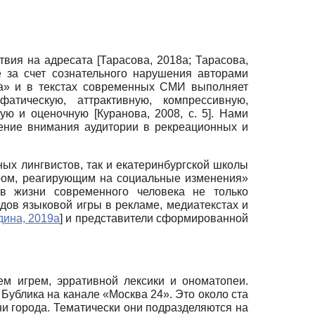
ствия на адресата
[
Тарасова, 2018а
;
Тарасова,
 за счет сознательного нарушения авторами
на» и в текстах современных СМИ выполняет
фатическую, аттрактивную, компрессивную,
ющую и оценочную
[
Куранова, 2008
, с. 5]
. Нами
чение внимания аудитории в рекреационных и
ных лингвистов, так и екатеринбургской школы
тром, реагирующим на социальные изменения»
в жизни современного человека не только
одов языковой игры в рекламе, медиатекстах и
дина, 2019а
]
и представители сформированной
м игрем, эрративной лексики и ономатопеи.
Бублика на канале «Москва 24». Это около ста
ни города. Тематически они подразделяются на