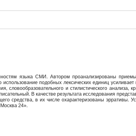
нностям языка СМИ. Автором проанализированы приемы
о использование подобных лексических единиц усиливает
я, словообразовательного и стилистического анализа, к
описательный. В качестве результата исследования предст
щего средства, в их числе охарактеризованы эрративы. 
«Москва 24».