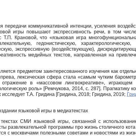
ля передачи коммуникативной интенции, усиления воздей
овой игры повышают экспрессивность речи, в том числе
с Т.П. Крановой, что «языковая игра многофункциональ
лекательную, гедонистическую, характерологическую, 
ескую, экспрессивную (воздействующую), дискредитиру
реативность медийных текстов, направленная на привле
вляется предметом заинтересованного изучения как отдель
 Вепрева, лексическая сфера стала «самым чутким бароме
е отражение в «массовом лингвокреативе», играющем 
рологическую роль»
[
Ремчукова, 2014
, с. 287]
. Прагматику к
 исследует Т.А. Гридина
[
Гридина, 2018
;
Гридина, 2019
;
Гри
оздании языковой игры в медиатекстах
текстах СМИ языковой игры, связанной с использование
ы развлекательной программы про жизнь столичного кота 
тся с москвичами полезными советами и новостями из жиз