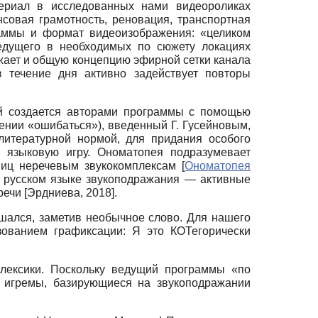
териал в исследованных нами видеороликах
совая грамотность, реновация, транспортная
раммы и формат видеоизображения: «целиком
едущего в необходимых по сюжету локациях
ажает и общую концепцию эфирной сетки канала
в течение дня активно задействует повторы
ый создается авторами программы с помощью
ачении «ошибаться»), введенный Г. Гусейновым,
литературной нормой, для придания особого
в языковую игру. Ономатопея подразумевает
иниц неречевым звукокомплексам
[
Ономатопея
в русском языке звукоподражания — активные
 речи
[
Эрдниева, 2018
]
.
ышался, заметив необычное слово. Для нашего
зованием графиксации: Я это КОТегорически
лексики. Поскольку ведущий программы «по
ы игремы, базирующиеся на звукоподражании