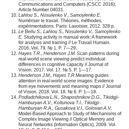
Communications and Computers (CSCC 2016);
Article Number 04031.
Lahlou S., Nosulenko V., Samoylenko E.
Numériser le travail. Théories, méthodes,
expérimentations. Paris: Lavoisier, 2012. 328 p.
Le Bellu S., Lahlou S., Nosulenko V., Samoylenko
E.
Studying activity in manual work: A framework
for analysis and training // Le Travail Humain.
2016. Vol. 79. № 1. P. 7—29.
Hayes T.R., Henderson J.M.
Scan patterns during
real-world scene viewing predict individual
differences in cognitive capacity // Journal of
Vision. 2017. Vol. 17. № 5. P. 1—17.
Henderson J.M., Hayes T.R.
Meaning guides
attention in real-world scene images: Evidence
from eye movements and meaning maps // Journal
of Vision. 2018. Vol. 18. № 6. P. 1—18.
Podladchikova L.N., Shaposhnikov D.G., Tikidgji-
Hamburyan A.V., Koltunova T.I., Tikidgji-
Hamburyan R.A., Gusakova V.I., Golovan A.V.
Model-Based Approach to Study of Mechanisms of
Complex Image Viewing // Optical Memory and
Neural Networks (Information Optics), 2009. Vol.