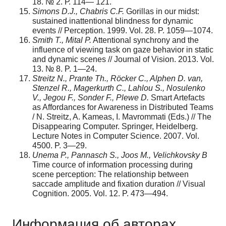
18. № 2. Р. 114— 121.
Simons D.J., Chabris C.F.
Gorillas in our midst:
sustained inattentional blindness for dynamic
events // Perception. 1999. Vol. 28. P. 1059—1074.
Smith T., Mital P.
Attentional synchrony and the
influence of viewing task on gaze behavior in static
and dynamic scenes // Journal of Vision. 2013. Vol.
13. № 8. P. 1—24.
Streitz N., Prante Th., R
ö
cker C., Alphen D. van,
Stenzel R., Magerkurth C., Lahlou S., Nosulenko
V., Jegou F., Sonder F., Plewe D.
Smart Artefacts
as Affordances for Awareness in Distributed Teams
/ N. Streitz, A. Kameas, I. Mavrommati (Eds.) // The
Disappearing Computer. Springer, Heidelberg.
Lecture Notes in Computer Science. 2007. Vol.
4500. P. 3—29.
Unema P., Pannasch S., Joos M., Velichkovsky B
Time cource of information processing during
scene perception: The relationship between
saccade amplitude and fixation duration // Visual
Cognition. 2005. Vol. 12. P. 473—494.
Информация об авторах