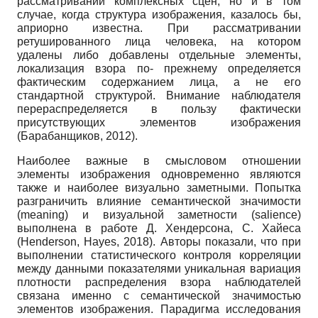
рассматривании комплексных сцен, но и в том
случае, когда структура изображения, казалось бы,
априорно известна. При рассматривании
ретушированного лица человека, на котором
удалены либо добавлены отдельные элементы,
локализация взора по- прежнему определяется
фактическим содержанием лица, а не его
стандартной структурой. Внимание наблюдателя
перераспределяется в пользу фактически
присутствующих элементов изображения
(Барабанщиков, 2012).
Наиболее важные в смысловом отношении
элементы изображения одновременно являются
также и наиболее визуально заметными. Попытка
разграничить влияние семантической значимости
(meaning) и визуальной заметности (salience)
выполнена в работе Д. Хендерсона, С. Хайеса
(Henderson, Hayes, 2018). Авторы показали, что при
выполнении статистического контроля корреляции
между данными показателями уникальная вариация
плотности распределения взора наблюдателей
связана именно с семантической значимостью
элементов изображения. Парадигма исследования