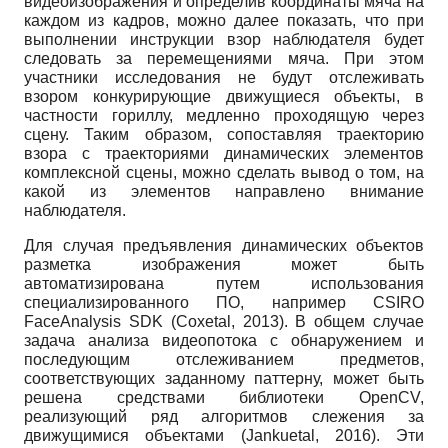
видеоизображе­ния и определив координаты мяча на
каждом из кадров, можно далее показать, что при
выполнении инструкции взор наблюдателя будет
следовать за перемещениями мяча. При этом
участники исследования не будут отслеживать
взором конкурирующие движущиеся объекты, в
частности гориллу, медленно проходящую через
сцену. Таким образом, сопоставляя траекторию
взора с траекториями динамических элементов
комплексной сцены, можно сделать вывод о том, на
какой из элементов направлено внимание
наблюдателя.
Для случая предъявления динамических объектов
разметка изображения может быть
автоматизирована путем использования
специализированного ПО, например CSIRO
FaceAnalysis SDK (Coxetal, 2013). В общем случае
задача анализа видеопотока с обнаружением и
последующим отслеживанием предметов,
соответствующих заданному паттерну, может быть
решена средствами библиотеки OpenCV,
реализующий ряд алгоритмов слежения за
движущимися объектами (Jankuetal, 2016). Эти