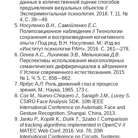
данные в количественной оценке способов
предъявления визуальных объектов //
Экспериментальная психология. 2018. T. 11. №
4, С. 39—49.
Носуленко В.Н., Самойленко Е.С.
Полипозиционное наблюдение // Технологии
сохранения и воспроизведения когнитивного
опыта / Под ред. В.Н. Носуленко. М.: Изд-во
«Институт психологии РАН», 2016. С. 261—278.
Огнев А.С., Лихачева Э.В., Мельникова Д.В.
Перспективы использования многополярных
семантических дифференциалов в айтрекинге
// Успехи современного естествознания. 2015
№ 1. Ч. 5. С. 858—862.
Ярбус А.Л.
Роль движений глаз в процессе
зрения. М.: Наука, 1965. 173 с.
Cox M., Nuevo-Chiquero J., Saragih J.M., Lucey S.
CSIRO Face Analysis SDK. 10th IEEE
International Conference on Automatic Face and
Gesture Recognition. Shangai. China, 2013.
Janku P., Koplik K., Dulik T., Szabo I.
Comparison
of tracking algorithms implemented in OpenCV //
MATEC Web Conf, 2016. Vol. 76; 20th
International Conference on Circuits, Systems,