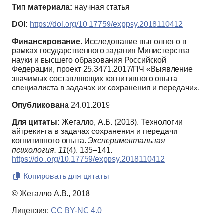
Тип материала:
научная статья
DOI:
https://doi.org/10.17759/exppsy.2018110412
Финансирование.
Исследование выполнено в
рамках государственного задания Министерства
науки и высшего образования Российской
Федерации, проект 25.3471.2017/ПЧ «Выявление
значимых составляющих когнитивного опыта
специалиста в задачах их сохранения и передачи».
Опубликована
24.01.2019
Для цитаты:
Жегалло, А.В. (2018). Технологии
айтрекинга в задачах сохранения и передачи
когнитивного опыта.
Экспериментальная
психология,
11
(4), 135–141.
https://doi.org/10.17759/exppsy.2018110412
Копировать для цитаты
© Жегалло А.В., 2018
Лицензия:
CC BY-NC 4.0