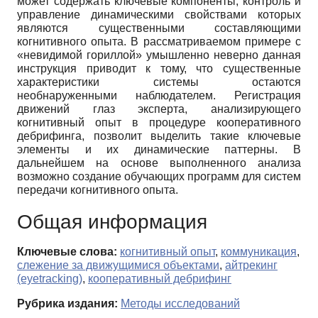
может содержать ключевые компоненты, контроль и
управление динамическими свойствами которых
являются существенными составляющими
когнитивного опыта. В рассматриваемом примере с
«невидимой гориллой» умышленно неверно данная
инструкция приводит к тому, что существенные
характеристики системы остаются
необнаруженными наблюдателем. Регистрация
движений глаз эксперта, анализирующего
когнитивный опыт в процедуре кооперативного
дебрифинга, позволит выделить такие ключевые
элементы и их динамические паттерны. В
дальнейшем на основе выполненного анализа
возможно создание обучающих программ для систем
передачи когнитивного опыта.
Общая информация
Ключевые слова:
когнитивный опыт
,
коммуникация
,
слежение за движущимися объектами
,
айтрекинг
(eyetracking)
,
кооперативный дебрифинг
Рубрика издания:
Методы исследований