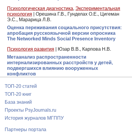
Психологическая диагностика
,
Экспериментальная
психология
|
Орешина Г.В., Гунделах О.Е., Цигеман
Э.С., Марарица Л.В.
Оценка переживания социального присутствия:
апробация русскоязычной версии опросника
The Networked Minds Social Presence Inventory
Психология развития
|
Юзар В.В., Карпова Н.В.
Метаанализ распространенности
интернализированных расстройств у детей,
подвергшихся влиянию вооруженных
конфликтов
ТОП-20 статей
ТОП-20 книг
База знаний
Проекты PsyJournals.ru
История журналов МГППУ
Партнеры портала