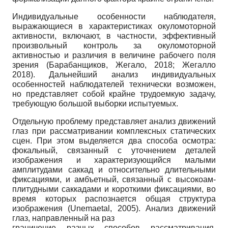
Индивидуальные особенности наблюдателя,
выражающиеся в характеристиках оку­ломоторной
активности, включают, в частности, эффективный
произвольный контроль за окуломоторной
активностью и различия в величине рабочего поля
зрения (Барабанщиков, Жегало, 2018; Жегалло
2018). Дальнейший анализ индивидуальных
особенностей наблюдателей технически возможен,
но представляет собой крайне трудоемкую задачу,
требующую большой выборки испытуемых.
Отдельную проблему представляет анализ движений
глаз при рассматривании комплексных статических
сцен. При этом выделяется два способа осмотра:
фокальный, связанный с уточнением деталей
изображения и характеризующийся малыми
амплитудами саккад и относительно длительными
фиксациями, и амбъетный, связанный с высокоам­
плитудными саккадами и короткими фиксациями, во
время которых распознается общая структура
изображения (Unemaetal, 2005). Анализ движений
глаз, направленный на раз­
граничение разных способов рассматривания,