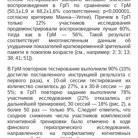
воспроизведения в ГрП по сравнению с ГрМ
(50,1±1,9 и 68,2±1,6% соответственно; p<0,000001,
согласно критерию Манна—Уитни). Причем в ГрП
только 12% участников исследования
продемонстрировали воспроизведение лучше 60%,
тогда как в ГрМ — 56%. Такой результат
соответствует многочисленным данным об
ухудшении показателей кратковременной зрительной
памяти в пожилом возрасте [см., например: 2; 3; 13;
38; 41; 51]).
В ГрМ повторное тестирование выполнили 90% (10%
достигли поставленного инструкцией результата с
первого раза), к 10-ой сессии тестирования их
количество снизилось до 27%, а к 30-й сессии — до
5%; в ГрП повторно задание выполнили 78%
участников исследования (22% отказались от
дальнейшей тренировки), 30 сессий — 18% (рис. 2), а
более 50 раз — только 9%. Следует отметить, что
сходное снижение числа участников комплексной
когнитивной тренировки было отмечено в ходе
финского гериатрического исследования,
направленного на профилактику когнитивных