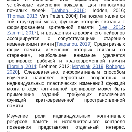
устойчивые изменения показаны для гиппокампа
пожилых людей
[
Bråthen, 2018
;
Hedden, 2016
;
Thomas, 2013
;
Van Petten, 2004
]
. Гиппокамп является
той структурой мозга, функции которой связаны с
формированием зрительной памяти
[
Lee, 2012
;
Zammit, 2017
]
, и возрастная атрофия его нейронов
ассоциируется с сопутствующими старению
изменениями памяти
[
Tsapanou, 2019
]
. Среди разных
форм памяти, изменения которых связаны со
старением, наибольшее внимание уделяется
тренировке рабочей и кратковременной памяти
[
Borella, 2014
;
Brehmer, 2012
;
Matysiak, 2019
;
Roheger,
2020
]
. Следовательно, информативным способом
изучения наиболее вероятных возрастных и
индивидуальных пластических изменений функций
мозга в ходе когнитивной тренировки может быть
применение заданий требующих вовлечения
функций кратковременной пространственной
памяти.
Изучение роли индивидуальных когнитивных
ресурсов памяти и исполнительного контроля
поведения представляет отдельный интерес.