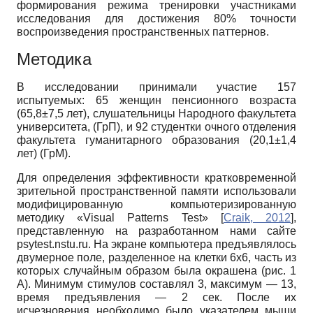
формирования режима тренировки участниками
исследования для достижения 80% точности
воспроизведения пространственных паттернов.
Методика
В исследовании принимали участие 157
испытуемых: 65 женщин пенсионного возраста
(65,8±7,5 лет), слушательницы Народного факультета
университета, (ГрП), и 92 студентки очного отделения
факультета гуманитарного образования (20,1±1,4
лет) (ГрМ).
Для определения эффективности кратковременной
зрительной пространственной памяти использовали
модифицированную компьютеризированную
методику «Visual Patterns Test»
[
Craik, 2012
]
,
представленную на разработанном нами сайте
psytest.nstu.ru. На экране компьютера предъявлялось
двумерное поле, разделенное на клетки 6х6, часть из
которых случайным образом была окрашена (рис. 1
А). Минимум стимулов составлял 3, максимум — 13,
время предъявления — 2 сек. После их
исчезновения необходимо было указателем мыши