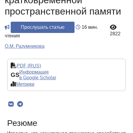
кратковременной
пространственной памяти
Прослушать статью
16 мин.
2822
чтения
О.М. Разумникова
PDF (RUS)
Информация
GS
в Google Scholar
Метрики
Резюме