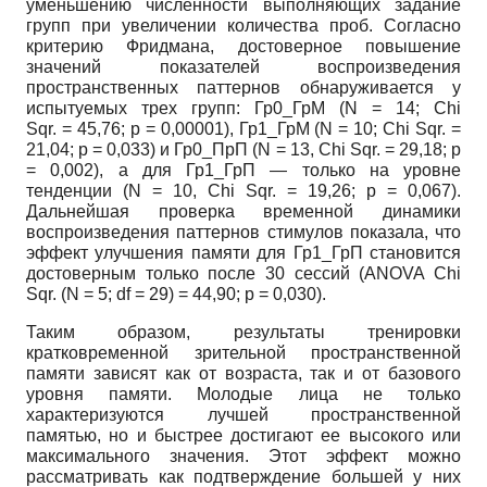
уменьшению численности выполняющих задание
групп при увеличении количества проб. Согласно
критерию Фридмана, достоверное повышение
значений показателей воспроизведения
пространственных паттернов обнаруживается у
испытуемых трех групп: Гр0_ГрМ (N = 14; Chi
Sqr. = 45,76; p = 0,00001), Гр1_ГрМ (N = 10; Chi Sqr. =
21,04; p = 0,033) и Гр0_ПрП (N = 13, Chi Sqr. = 29,18; p
= 0,002), а для Гр1_ГрП — только на уровне
тенденции (N = 10, Chi Sqr. = 19,26; p = 0,067).
Дальнейшая проверка временной динамики
воспроизведения паттернов стимулов показала, что
эффект улучшения памяти для Гр1_ГрП становится
достоверным только после 30 сессий (ANOVA Chi
Sqr. (N = 5; df = 29) = 44,90; p = 0,030).
Таким образом, результаты тренировки
кратковременной зрительной пространственной
памяти зависят как от возраста, так и от базового
уровня памяти. Молодые лица не только
характеризуются лучшей пространственной
памятью, но и быстрее достигают ее высокого или
максимального значения. Этот эффект можно
рассматривать как подтверждение большей у них