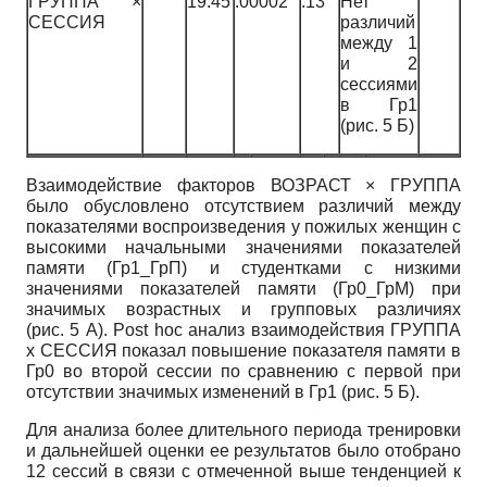
ГРУППА ×
19.45
.00002
.13
Нет
СЕССИЯ
различий
между 1
и 2
сессиями
в Гр1
(рис. 5 Б)
Взаимодействие факторов ВОЗРАСТ × ГРУППА
было обусловлено отсутствием различий между
показателями воспроизведения у пожилых женщин с
высокими начальными значениями показателей
памяти (Гр1_ГрП) и студентками с низкими
значениями показателей памяти (Гр0_ГрМ) при
значимых возрастных и групповых различиях
(рис. 5 А). Post hoc анализ взаимодействия ГРУППА
х СЕССИЯ показал повышение показателя памяти в
Гр0 во второй сессии по сравнению с первой при
отсутствии значимых изменений в Гр1 (рис. 5 Б).
Для анализа более длительного периода тренировки
и дальнейшей оценки ее результатов было отобрано
12 сессий в связи с отмеченной выше тенденцией к