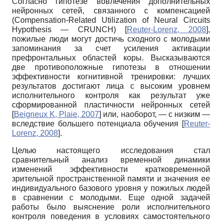
Согласно гипотезе вовлечения дополнительных
нейронных сетей, связанного с компенсацией
(Compensation-Related Utilization of Neural Circuits
Hypothesis — CRUNCH)
[
Reuter-Lorenz, 2008
]
,
пожилые люди могут достичь сходного с молодыми
запоминания за счет усиления активации
префронтальных областей коры. Высказываются
две противоположные гипотезы в отношении
эффективности когнитивной тренировки: лучших
результатов достигают лица с высоким уровнем
исполнительного контроля как результат уже
сформированной пластичности нейронных сетей
[
Beigneux K, Plaie, 2007
]
или, наоборот, — с низким —
вследствие большего потенциала обучения
[
Reuter-
Lorenz, 2008
]
.
Целью настоящего исследования стал
сравнительный анализ временной динамики
изменений эффективности кратковременной
зрительной пространственной памяти и значения ее
индивидуального базового уровня у пожилых людей
в сравнении с молодыми. Еще одной задачей
работы было выяснение роли исполнительного
контроля поведения в условиях самостоятельного