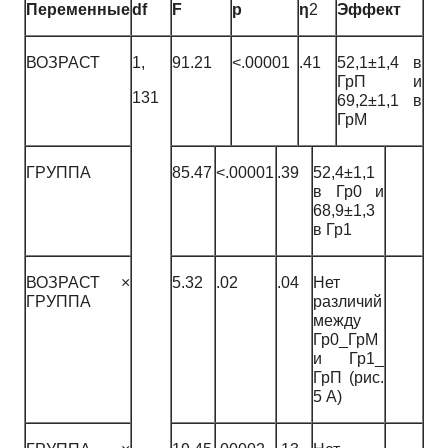
Переменные
df
F
p
η
2
Эффект
ВОЗРАСТ
1,
91.21
<.00001
.41
52,1±1,4 в
ГрП и
131
69,2±1,1 в
ГрМ
ГРУППА
85.47
<.00001
.39
52,4±1,1
в Гр0 и
68,9±1,3
в Гр1
ВОЗРАСТ ×
5.32
.02
.04
Нет
ГРУППА
различий
между
Гр0_ГрМ
и Гр1_
ГрП (рис.
5 А)