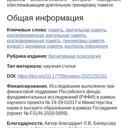
обеспечивающим длительную тренировку памяти.
Общая информация
Ключевые слова:
память
,
зрительная память
,
кратковременная зрительная память
,
кратковременная память
,
тренировка памяти
,
возраст
,
динамика памяти
,
контроль поведения
Рубрика издания:
Когнитивная психология
Тип материала:
научная статья
DOI:
https://doi.org/10.17759/exppsy.2022150101
Финансирование.
Исследование выполнено при
финансовой поддержке Российского фонда
фундаментальных исследований (РФФИ) в рамках
научного проекта № 19-29-01017 и Министерства
науки и высшего образования в рамках Госзадания
(проект № FSUN-2020-0009).
Благодарности.
Автор благодарит Л.В. Белоусову