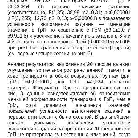
сходным. ANOVA с факторами ВОЗРАСТ (2) и
СЕССИЯ (4) выявил значимые различия
(соответственно, F(1,85)=38,98; η2=0,31; p<0,000001
и F(3, 255)=12,70; η2=0,13; p<0,000001) в показателях
успешности выполнения задания — меньшие
значения в ГрП по сравнению с ГрМ (53,1±2,0 и
69,9±1,8) и увеличение значений показателей в 3-й и
4-й сессиях по сравнению с 1-ой (0,000001<p<0,005
при post hoc сравнении с поправкой Бонферрони)
(см. первые четыре сессии на рис. 3).
Анализ результатов выполнения 20 сессий выявил
улучшение зрительно-пространственной памяти в
ходе тренировки в обеих возрастных группах (для
ГрМ: p<0,000001; для ГрП: p=0,024, согласно
критерию Фридмана). Однако представленные на
рис. 3 данные свидетельствуют об относительно
меньшей эффективности тренировки в ГрП, чем в
ГрМ, хотя динамика повышения значений
показателей успешности выполнения заданий в
первых пяти сессиях была сходной. В дальнейшем,
однако, динамика повышения успешности
выполнения заданий на протяжении 20 тренировок в
ГрП не претерпела существенных изменений, тогда