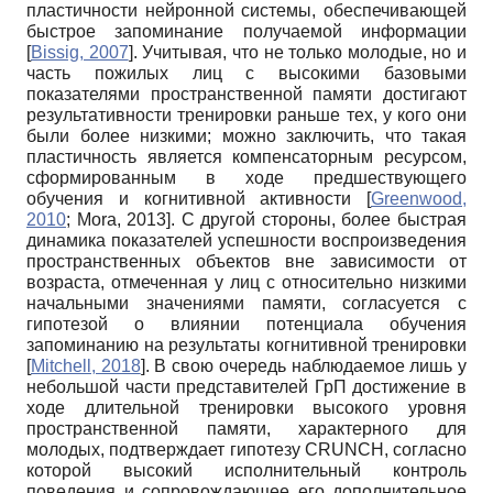
пластичности нейронной системы, обеспечивающей
быстрое запоминание получаемой информации
[
Bissig, 2007
]
. Учитывая, что не только молодые, но и
часть пожилых лиц с высокими базовыми
показателями пространственной памяти достигают
результативности тренировки раньше тех, у кого они
были более низкими; можно заключить, что такая
пластичность является компенсаторным ресурсом,
сформированным в ходе предшествующего
обучения и когнитивной активности
[
Greenwood,
2010
;
Mora, 2013
]
. С другой стороны, более быстрая
динамика показателей успешности воспроизведения
пространственных объектов вне зависимости от
возраста, отмеченная у лиц с относительно низкими
начальными значениями памяти, согласуется с
гипотезой о влиянии потенциала обучения
запоминанию на результаты когнитивной тренировки
[
Mitchell, 2018
]
. В свою очередь наблюдаемое лишь у
небольшой части представителей ГрП достижение в
ходе длительной тренировки высокого уровня
пространственной памяти, характерного для
молодых, подтверждает гипотезу CRUNCH, согласно
которой высокий исполнительный контроль
поведения и сопровождающее его дополнительное