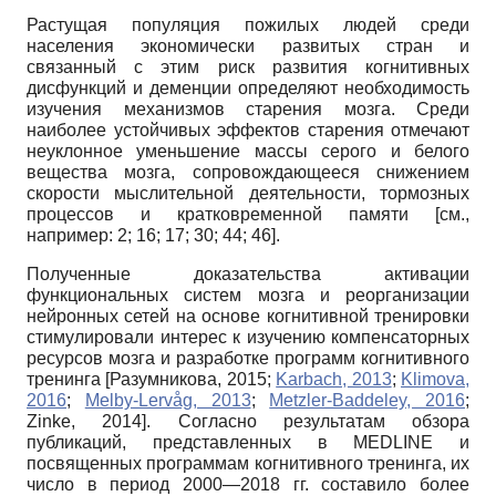
Растущая популяция пожилых людей среди
населения экономически развитых стран и
связанный с этим риск развития когнитивных
дисфункций и деменции определяют необходимость
изучения механизмов старения мозга. Среди
наиболее устойчивых эффектов старения отмечают
неуклонное уменьшение массы серого и белого
вещества мозга, сопровождающееся снижением
скорости мыслительной деятельности, тормозных
процессов и кратковременной памяти [см.,
например: 2; 16; 17; 30; 44; 46].
Полученные доказательства активации
функциональных систем мозга и реорганизации
нейронных сетей на основе когнитивной тренировки
стимулировали интерес к изучению компенсаторных
ресурсов мозга и разработке программ когнитивного
тренинга
[
Разумникова, 2015
;
Karbach, 2013
;
Klimova,
2016
;
Melby-Lervåg, 2013
;
Metzler-Baddeley, 2016
;
Zinke, 2014
]
. Согласно результатам обзора
публикаций, представленных в MEDLINE и
посвященных программам когнитивного тренинга, их
число в период 2000—2018 гг. составило более