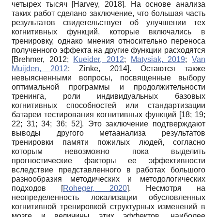
четырех тысяч
[
Harvey, 2018
]
. На основе анализа
таких работ сделано заключение, что большая часть
результатов свидетельствует об улучшении тех
когнитивных функций, которые включались в
тренировку, однако мнения относительно переноса
полученного эффекта на другие функции расходятся
[
Brehmer, 2012
;
Kueider, 2012
;
Matysiak, 2019
;
Van
Muijden, 2012
;
Zinke, 2014
]
. Остаются также
невыясненными вопросы, посвященные выбору
оптимальной программы и продолжительности
тренинга, роли индивидуальных базовых
когнитивных способностей или стандартизации
батареи тестирования когнитивных функций [18; 19;
22; 31; 34; 36; 52]. Это заключение подтверждают
выводы другого метаанализа результатов
тренировки памяти пожилых людей, согласно
которым невозможно пока выделить
прогностические факторы ее эффективности
вследствие представленного в работах большого
разнообразия методических и методологических
подходов
[
Roheger, 2020
]
. Несмотря на
неопределенность локализации обусловленных
когнитивной тренировкой структурных изменений в
мозге и величины этих эффектов, наиболее