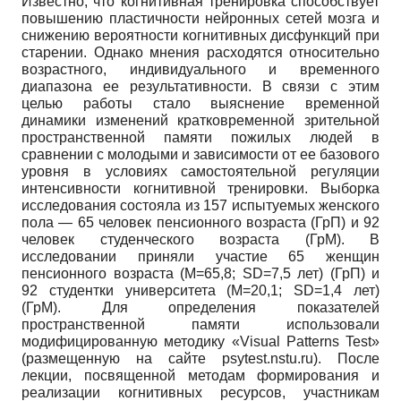
Известно, что когнитивная тренировка способствует
повышению пластичности нейронных сетей мозга и
снижению вероятности когнитивных дисфункций при
старении. Однако мнения расходятся относительно
возрастного, индивидуального и временного
диапазона ее результативности. В связи с этим
целью работы стало выяснение временной
динамики изменений кратковременной зрительной
пространственной памяти пожилых людей в
сравнении с молодыми и зависимости от ее базового
уровня в условиях самостоятельной регуляции
интенсивности когнитивной тренировки. Выборка
исследования состояла из 157 испытуемых женского
пола — 65 человек пенсионного возраста (ГрП) и 92
человек студенческого возраста (ГрМ). В
исследовании приняли участие 65 женщин
пенсионного возраста (М=65,8; SD=7,5 лет) (ГрП) и
92 студентки университета (М=20,1; SD=1,4 лет)
(ГрМ). Для определения показателей
пространственной памяти использовали
модифицированную методику «Visual Patterns Test»
(размещенную на сайте psytest.nstu.ru). После
лекции, посвященной методам формирования и
реализации когнитивных ресурсов, участникам