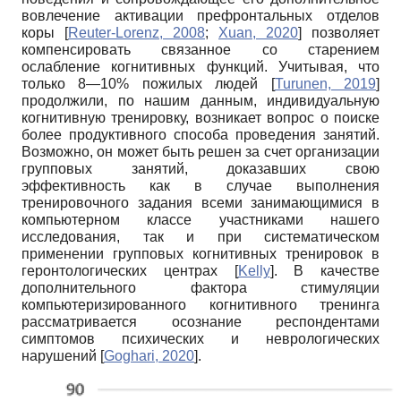
вовлечение активации префронтальных отделов
коры
[
Reuter-Lorenz, 2008
;
Xuan, 2020
]
позволяет
компенсировать связанное со старением
ослабление когнитивных функций. Учитывая, что
только 8—10% пожилых людей
[
Turunen, 2019
]
продолжили, по нашим данным, индивидуальную
когнитивную тренировку, возникает вопрос о поиске
более продуктивного способа проведения занятий.
Возможно, он может быть решен за счет организации
групповых занятий, доказавших свою
эффективность как в случае выполнения
тренировочного задания всеми занимающимися в
компьютерном классе участниками нашего
исследования, так и при систематическом
применении групповых когнитивных тренировок в
геронтологических центрах
[
Kelly
]
. В качестве
дополнительного фактора стимуляции
компьютеризированного когнитивного тренинга
рассматривается осознание респондентами
симптомов психических и неврологических
нарушений
[
Goghari, 2020
]
.