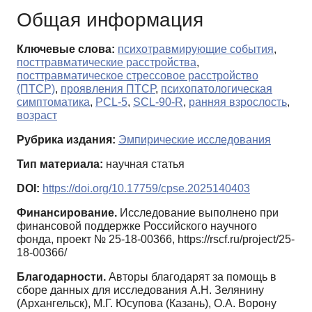
Общая информация
Ключевые слова:
психотравмирующие события
,
посттравматические расстройства
,
посттравматическое стрессовое расстройство
(ПТСР)
,
проявления ПТСР
,
психопатологическая
симптоматика
,
PCL-5
,
SCL-90-R
,
ранняя взрослость
,
возраст
Рубрика издания:
Эмпирические исследования
Тип материала:
научная статья
DOI:
https://doi.org/10.17759/cpse.2025140403
Финансирование.
Исследование выполнено при
финансовой поддержке Российского научного
фонда, проект № 25-18-00366, https://rscf.ru/project/25-
18-00366/
Благодарности.
Авторы благодарят за помощь в
сборе данных для исследования А.Н. Зелянину
(Архангельск), М.Г. Юсупова (Казань), О.А. Ворону