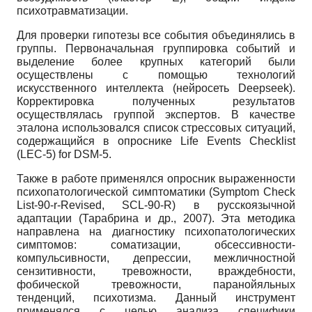
психотравматизации.
Для проверки гипотезы все события объединялись в
группы. Первоначальная группировка событий и
выделение более крупных категорий были
осуществлены c помощью технологий
искусственного интеллекта (нейросеть Deepseek).
Корректировка полученных результатов
осуществлялась группой экспертов. В качестве
эталона использовался список стрессовых ситуаций,
содержащийся в опроснике Life Events Checklist
(LEC-5) for DSM-5.
Также в работе применялся опросник выраженности
психопатологической симптоматики (Symptom Cheсk
List-90-r-Revised, SCL-90-R) в русскоязычной
адаптации (Тарабрина и др., 2007). Эта методика
направлена на диагностику психопатологических
симптомов: соматизации, обсессивности-
компульсивности, депрессии, межличностной
сензитивности, тревожности, враждебности,
фобической тревожности, паранойяльных
тенденций, психотизма. Данный инструмент
применялся с целью анализа специфики