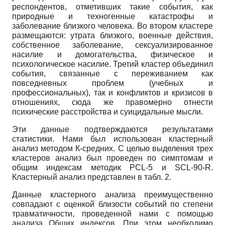
респондентов, отметивших такие события, как
природные и техногенные катастрофы и
заболевание близкого человека. Во втором кластере
размещаются: утрата близкого, военные действия,
собственное заболевание, сексуализированное
насилие и домогательства, физическое и
психологическое насилие. Третий кластер объединил
события, связанные с переживанием как
повседневных проблем (учебных и
профессиональных), так и конфликтов и кризисов в
отношениях, сюда же правомерно отнести
психические расстройства и суицидальные мысли.
Эти данные подтверждаются результатами
статистики. Нами был использован кластерный
анализ методом К-средних. С целью выделения трех
кластеров анализ был проведен по симптомам и
общим индексам методик PCL-5 и SCL-90-R.
Кластерный анализ представлен в табл. 2.
Данные кластерного анализа преимущественно
совпадают с оценкой близости событий по степени
травматичности, проведенной нами с помощью
анализа Общих индексов. При этом необходимо