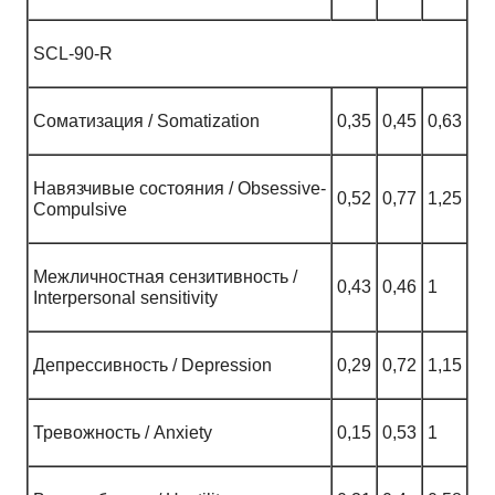
SCL-90-R
Соматизация / Somatization
0,35
0,45
0,63
Навязчивые состояния / Obsessive-
0,52
0,77
1,25
Compulsive
Межличностная сензитивность /
0,43
0,46
1
Interpersonal sensitivity
Депрессивность / Depression
0,29
0,72
1,15
Тревожность / Anxiety
0,15
0,53
1