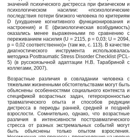
значений психического дистресса при физическом и
психологическом насилии: «психологические
последствия потери близкого человека по критериям
D (ухудшение когнитивного функционирования и
настроения) и E (физиологическая возбудимость)
оказались менее выраженными по сравнению с
переживанием насилия (U = 2115, p = 0,03; U = 2094,
p = 0,02 соответственно)» (там же, с. 113). В качестве
диагностического инструмента использовалась
методика Posttraumatic Stress Disorder Checklist (PCL-
5) (в русскоязычной адаптации Н.В. Тарабриной с
коллегами, 2007).
Возрастные различия в совладании человека с
тяжелыми жизненными обстоятельствами могут быть
объяснены особенностями социального контекста и
спецификой возрастных задач, гетерохронностью
травматического опыта и способов редукции
дистресса в периоды ранней, средней и поздней
взрослости. Сомнительно, однако, что возрастные
различия в интенсивности посттравматического
стресса от разных экстремальных событий могут
быть объяснены только опытом взросления.
Несомненно, что процессы, происходящие на уровне