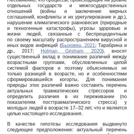
отдельных государств и межгосударственных
отношений (войны и заключение мирных
соглашений, конфликты и их урегулирование и др.),
нарушение климатического равновесия (природные
и техногенные катастрофы), угрозы здоровью и
жизни людей, связанные с беспрецедентным
по своему масштабу распространением вирусной и
иных видов инфекций (
Быховец, 2021
; Тарабрина и
др., 2017;
Holman, Grisham, 2020
), вносят
существенный вклад в понимание различий между
возрастными группами, обусловленных целой
системой факторов и поэтому объясняемых не
только разницей в возрасте, но и особенностями
сформировавшейся когорты. Для понимания
природы этих различий важно составить перечень
актуальных травматических стрессоров и
определить различия в их переживании (по
показателям посттравматического стресса) у
молодых людей в возрасте 17–32 лет, что и является
целью настоящего исследования.
В качестве гипотезы исследования выдвинуто
следующее предположение: актуальный перечень