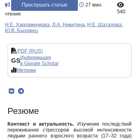
Прослушать статью
27 мин.
540
чтения
Н.Е. Харламенкова
,
Д.А. Никитина
,
Н.Е. Шаталова
,
Ю.В. Быховец
PDF (RUS)
Информация
GS
в Google Scholar
Метрики
Резюме
Контекст и актуальность.
Изучение последствий
переживания стрессоров высокой интенсивности
людьми раннего взрослого возраста (17–32 года)