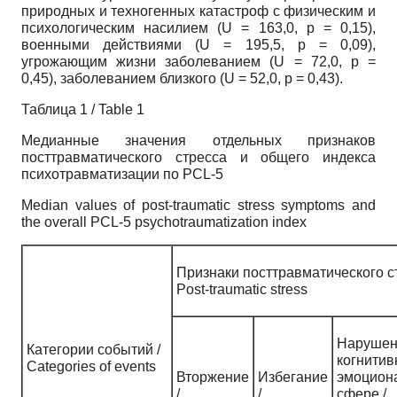
природных и техногенных катастроф с физическим и
психологическим насилием (U = 163,0, p = 0,15),
военными действиями (U = 195,5, p = 0,09),
угрожающим жизни заболеванием (U = 72,0, p =
0,45), заболеванием близкого (U = 52,0, p = 0,43).
Таблица 1 / Table 1
Медианные значения отдельных признаков
посттравматического стресса и общего индекса
психотравматизации по PCL-5
Median values of post-traumatic stress symptoms and
the overall PCL-5 psychotraumatization index
Признаки посттравматического ст
Post-traumatic stress
Нарушен
Категории событий /
когнитив
Сategories of events
Вторжение
Избегание
эмоцион
/
/
сфере /