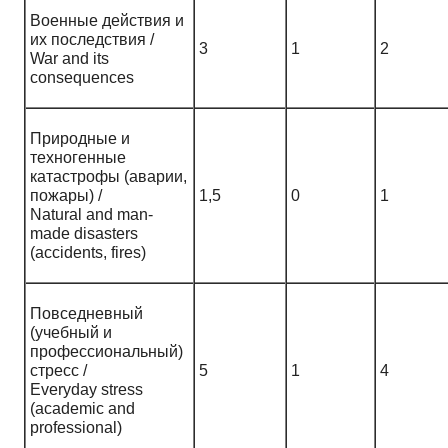
Военные действия и
их последствия /
3
1
2
War and its
consequences
Природные и
техногенные
катастрофы (аварии,
пожары) /
1,5
0
1
Natural and man-
made disasters
(accidents, fires)
Повседневный
(учебный и
профессиональный)
стресс /
5
1
4
Everyday stress
(academic and
professional)