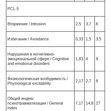
PCL-5
Вторжение / Intrusion
2,5
3,7
6
Избегание / Avoidance
0,33
1,5
3,5
Нарушения в когнитивно-
эмоциональной сфере / Cognitive
1,83
4
9
and emotional disorders
Физиологическая возбудимость /
2,17
2,7
8
Physiological excitability
Общий индекс
психотравматизации / General
7,17
14,8
27
index