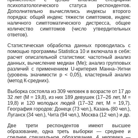
психопатологического статуса респондентов.
Дополнительно вычислялись индексы второго
порядка: общий индекс тяжести симптомов, индекс
наличного симптоматического дистресса, общее
количество симптомов (число утвердительных
ответов).
Статистическая обработка данных проводилась с
помощью программы Statistica 10 и включала в себя:
расчет описательной статистики: частотный анализ
данных, вычисление медиан (Me); анализ групповых
различий с применением U-критерия Манна–Уитни
(уровень значимости p < 0,05), кластерный анализ
(метод К-средних).
Выборка состояла из 309 человек в возрасте от 17 до
32 лет (М = 19,8), из них 189 девушек (17–26 лет, М =
19,8) и 120 молодых людей (17–32 лет, М = 19,7).
География городов: Донецк (73 чел.), Казань (80 чел.),
Луганск (34 чел.), Чита (94 чел.), Москва (12 чел.) и др.
Две трети респондентов имеют высшее
образование, одна треть выборки — среднее и
среднее специальное образование, 4 человека —