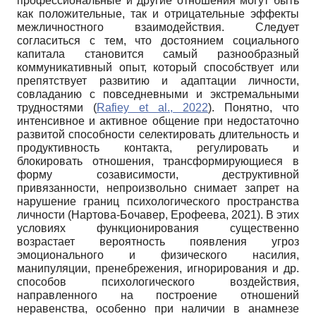
профессиональные и другие отношения могут быть
как положительные, так и отрицательные эффекты
межличностного взаимодействия. Следует
согласиться с тем, что достоянием социального
капитала становится самый разнообразный
коммуникативный опыт, который способствует или
препятствует развитию и адаптации личности,
совладанию с повседневными и экстремальными
трудностями (
Rafiey et al., 2022
). Понятно, что
интенсивное и активное общение при недостаточно
развитой способности селектировать длительность и
продуктивность контакта, регулировать и
блокировать отношения, трансформирующиеся в
форму созависимости, деструктивной
привязанности, непроизвольно снимает запрет на
нарушение границ психологического пространства
личности (Нартова-Бочавер, Ерофеева, 2021). В этих
условиях функционирования существенно
возрастает вероятность появления угроз
эмоционального и физического насилия,
манипуляции, пренебрежения, игнорирования и др.
способов психологического воздействия,
направленного на построение отношений
неравенства, особенно при наличии в анамнезе