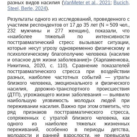
разных видов насилия (
VanMeter et al., 2021
;
Bucich,
Steel, Berle, 2024
).
Результаты одного из исследований, проведенного с
участием респондентов от 17 до 35 лет (N = 509 чел.,
232 мужчины и 277 женщин), показали, что
«наиболее тяжелый по интенсивности
посттравматический стресс вызывают ситуации,
которые несут угрозу одновременно физическому и
психологическому благополучию человека (насилие
и опасное для жизни заболевание)» (Харламенкова,
Никитина, 2020, с. 110). Сравнение показателей
посттравматического стресса при воздействии
разных, наиболее частотных событий — утраты
близкого человека, эмоционального и физического
насилия, дорожно-транспортного происшествия
(ДТП), угрожающего жизни заболевания — выявило
наибольшую уязвимость молодых людей при
переживании насилия. Важно при этом отметить, что
ряд признаков посттравматического стресса,
сопряженных с утратой близкого человека, как
одного из наиболее тяжелых жизненных
переживаний, особенно в периоды детства,
молодости и ранней взрослости, не превысила