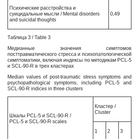
Психические расстройства и
суицидальные мысли / Mental disorders
0,49
and suicidal thoughts
Таблица 3 / Table 3
Медианные значения симптомов
посттравматического стресса и психопатологической
симптоматики, включая индексы по методикам PCL-5
и SCL-90-R в трех кластерах
Median values of post-traumatic stress symptoms and
psychopathological symptoms, including PCL-5 and
SCL-90-R indices in three clusters
Кластер /
Cluster
Шкалы PCL-5 и SCL-90-R /
PCL-5 и SCL-90-R scales
1
2
3