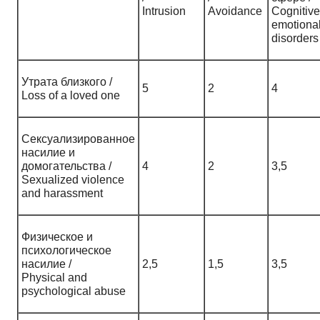
Intrusion
Avoidance
Cognitiv
emotiona
disorders
Утрата близкого /
5
2
4
Loss of a loved one
Сексуализированное
насилие и
домогательства /
4
2
3,5
Sexualized violence
and harassment
Физическое и
психологическое
насилие /
2,5
1,5
3,5
Physical and
psychological abuse