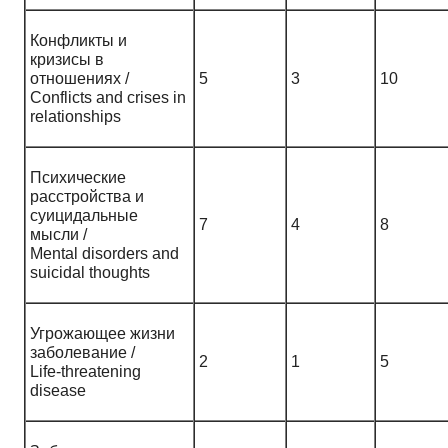
Конфликты и
кризисы в
отношениях /
5
3
10
Conflicts and crises in
relationships
Психические
расстройства и
суицидальные
7
4
8
мысли /
Mental disorders and
suicidal thoughts
Угрожающее жизни
заболевание /
2
1
5
Life-threatening
disease