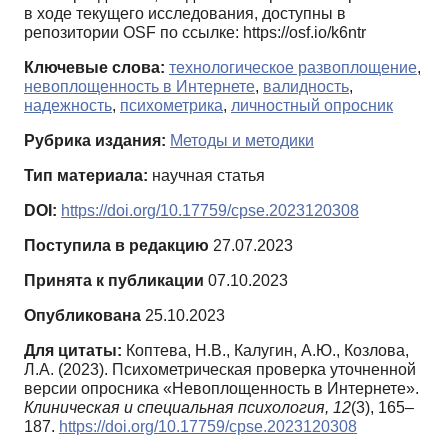
в ходе текущего исследования, доступны в
репозитории OSF по ссылке: https://osf.io/k6ntr
Ключевые слова:
технологическое развоплощение
,
невоплощенность в Интернете
,
валидность
,
надежность
,
психометрика
,
личностный опросник
Рубрика издания:
Методы и методики
Тип материала:
научная статья
DOI:
https://doi.org/10.17759/cpse.2023120308
Поступила в редакцию
27.07.2023
Принята к публикации
07.10.2023
Опубликована
25.10.2023
Для цитаты:
Коптева, Н.В., Калугин, А.Ю., Козлова,
Л.А. (2023). Психометрическая проверка уточненной
версии опросника «Невоплощенность в Интернете».
Клиническая и специальная психология,
12
(3), 165–
187.
https://doi.org/10.17759/cpse.2023120308