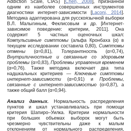
Addiction Scale, CIAS)
[
Chen, 2008
]
, признанной
одним из наиболее совершенных инструментов
диагностики интернет-зависимости
[
Laconi, 2014
]
.
Методика адаптирована для русскоязычной выборки
В.Л. Малыгиным, Феклисовым и др.
[
Интернет-
зависимое поведение: критерии, 2011
]
. Она
содержит 5 частных оценочных шкал:
Компульсивные симптомы
(альфа Кронбаха (α) в
текущем исследовании составила 0,80),
Симптомы
отмены
(α=0,81),
Толерантность
(α=0,74),
Внутриличностные и связанные со здоровьем
проблемы
(α=0,83),
Проблемы управления временем
(α=0,76). Также методика включает два типа
надшкальных критериев —
Ключевые симптомы
интернет-зависимости
(α=0,91) и
Проблемы,
связанные с интернет-зависимостью
(α=0,87), а
также общий балл (α=0,94).
Анализ данных
.
Нормальность распределения
пунктов и шкал устанавливалась при помощи
критерия Шапиро–Уилка. Критерии нормальности
при больших объемах выборок могут быть
чрезмерно чувствительны даже к малым
отклонениям от нормального распределения,