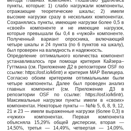
метода главных компонент. Пошагово удалялись
пункты, которые: 1) слабо нагружали компоненты,
отражающие теоретические шкалы; 2) имели
высокие нагрузки сразу в нескольких компонентах.
Сохранялись пункты, имеющие нагрузки более 0,5 в
«своей» компоненте и не имеющие нагрузок,
которые превышали бы 0,4 в «чужой» компоненте.
Полученный вариант опросника, включающий
четыре шкалы и 24 пункта (по 6 пунктов на шкалу),
был проверен на валидность и надежность.
Определение оптимального количества компонент
устанавливалось при помощи критерия Кайзера–
Гуттмана (см. Приложение Д2 в репозитории OSF по
ссылке: https://osf.io/k6ntr) и критерия MAP Велицера.
Согласно обоим критериям оптимальными были
четыре компоненты. Далее был проведен анализ
главных компонент (см. Приложение Д3 в
репозитории OSF по ссылке: https://osf.io/k6ntr).
Максимальные нагрузки пункты имели в «своих»
компонентах. Некоторые пункты — №№ 5, 6, 8, 9, 12,
21 и 23 — имели выраженные нагрузки (более 0,3) в
«чужих» компонентах. Первая компонента
объясняла 15,29% общей дисперсии, вторая —
14,50%, третья — 14,49%, четвертая — 14,09%.