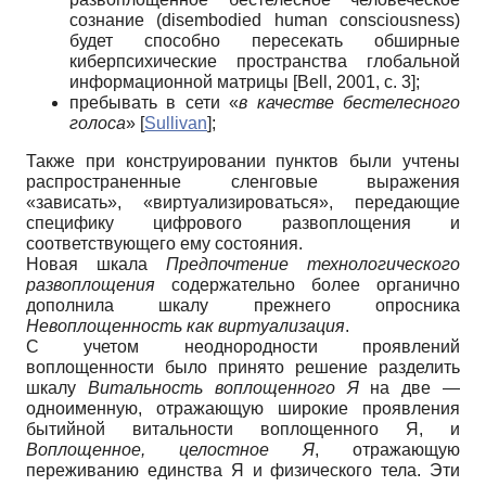
сознание (disembodied human consciousness)
будет способно пересекать обширные
киберпсихические пространства глобальной
информационной матрицы
[
Bell, 2001
, с. 3]
;
пребывать в сети «
в качестве бестелесного
голоса
»
[
Sullivan
]
;
Также при конструировании пунктов были учтены
распространенные сленговые выражения
«зависать», «виртуализироваться», передающие
специфику цифрового развоплощения и
соответствующего ему состояния.
Новая шкала
Предпочтение технологического
развоплощения
содержательно более органично
дополнила шкалу прежнего опросника
Невоплощенность как виртуализация
.
С учетом неоднородности проявлений
воплощенности было принято решение разделить
шкалу
Витальность воплощенного Я
на две —
одноименную, отражающую широкие проявления
бытийной витальности воплощенного Я, и
Воплощенное, целостное Я
, отражающую
переживанию единства Я и физического тела. Эти