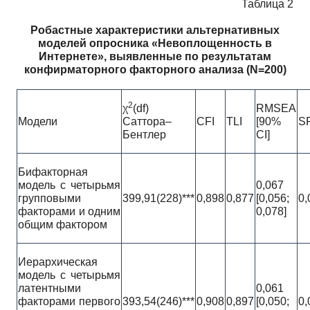
Таблица 2
Робастные характеристики альтернативных
моделей опросника «Невоплощенность в
Интернете», выявленные по результатам
конфирматорного факторного анализа (
N
=200)
2
χ
(df)
RMSEA
Модели
Саттора–
CFI
TLI
[90%
S
Бентлер
CI]
Бифакторная
модель с четырьмя
0,067
групповыми
399,91(228)***
0,898
0,877
[0,056;
0,
факторами и одним
0,078]
общим фактором
Иерархическая
модель с четырьмя
латентными
0,061
факторами первого
393,54(246)***
0,908
0,897
[0,050;
0,