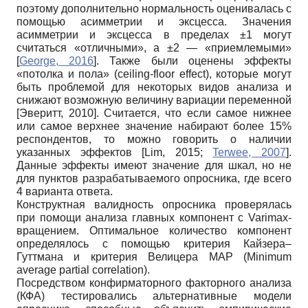
поэтому дополнительно нормальность оценивалась с
помощью асимметрии и эксцесса. Значения
асимметрии и эксцесса в пределах ±1 могут
считаться «отличными», а ±2 — «приемлемыми»
[
George, 2016
]
. Также были оценены эффекты
«потолка и пола» (ceiling-floor effect), которые могут
быть проблемой для некоторых видов анализа и
снижают возможную величину вариации переменной
[
Эверитт, 2010
]
. Считается, что если самое нижнее
или самое верхнее значение набирают более 15%
респондентов, то можно говорить о наличии
указанных эффектов
[
Lim, 2015
;
Terwee, 2007
]
.
Данные эффекты имеют значение для шкал, но не
для пунктов разрабатываемого опросника, где всего
4 варианта ответа.
Конструктная валидность опросника проверялась
при помощи анализа главных компонент с Varimax-
вращением. Оптимальное количество компонент
определялось с помощью критерия Кайзера–
Гуттмана и критерия Велицера МАР (Minimum
average partial correlation).
Посредством конфирматорного факторного анализа
(КФА) тестировались альтернативные модели