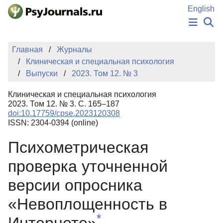
Перейти к основному содержанию
English
НОВОСТИ
Главная
Журналы
ИЗДАНИЯ
Клиническая и специальная психология
АВТОРЫ
Выпуски
2023. Том 12. № 3
ПОДАТЬ РУКОПИСЬ
БАЗА ЗНАНИЙ
Клиническая и специальная психология
КЛЮЧЕВЫЕ СЛОВА
2023. Том 12. № 3. С. 165–187
Регистрация
Вход
doi:10.17759/cpse.2023120308
ISSN: 2304-0394 (online)
Психометрическая
проверка уточненной
версии опросника
«Невоплощенность в
*