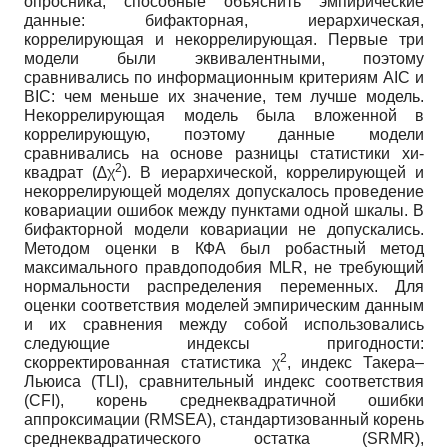
опросника, способные объяснить эмпирические
данные: бифакторная, иерархическая,
коррелирующая и некоррелирующая. Первые три
модели были эквивалентными, поэтому
сравнивались по информационным критериям AIC и
BIC: чем меньше их значение, тем лучше модель.
Некоррелирующая модель была вложенной в
коррелирующую, поэтому данные модели
сравнивались на основе разницы статистики хи-
2
квадрат (∆χ
). В иерархической, коррелирующей и
некоррелирующей моделях допускалось проведение
ковариации ошибок между пунктами одной шкалы. В
бифакторной модели ковариации не допускались.
Методом оценки в КФА был робастный метод
максимального правдоподобия MLR, не требующий
нормальности распределения переменных. Для
оценки соответствия моделей эмпирическим данным
и их сравнения между собой использовались
следующие индексы пригодности:
2
скорректированная статистика χ
, индекс Такера–
Льюиса (TLI), сравнительный индекс соответствия
(CFI), корень среднеквадратичной ошибки
аппроксимации (RMSEA), стандартизованный корень
среднеквадратического остатка (SRMR),