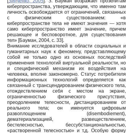
[
Зинченко, 2005
]
. З. Бауман возражает прозелитам
киберпространства, утверждающим, что именно там
личность освобождается от ограничений, связанных
с физическим существованием: «в
киберпространстве тела не имеют значения — хотя
само киберпространство имеет значение, причем
решающее и бесповоротное, для существования
тел»
[
Бауман, 2004
, с. 33]
.
Внимание исследователей в области социальных и
гуманитарных наук к феномену, представляющему
собой не только одно из основных последствий
применения технологий виртуальной реальности, но
и специфический механизм их воздействия на
человека, вполне закономерно. Статус потребителя
информационных технологий определяется как
связанный с трансцендированием физического тела,
отождествлением себя с местом на экране,
ограниченностью физического присутствия,
преодолением телесности, дистанцированием от
реального тела; он именуется цифровым
развоплощением (disembodiement),
дематериализацией, развеществлением,
бестелесностью, бессубстанциональностью,
«растворенной телесностью» и т.д. Особую форму