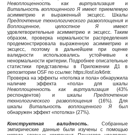
Невоплощенность как виртуализация
и
Витальность воплощенного Я
имеют приемлемую
асимметрию и выраженный эксцесс. Шкалы
Предпочтение технологического развоплощения
и
Воплощенное, целостное Я
имеют
удовлетворительные асимметрию и эксцесс. Таким
образом, проверка нормальности распределения
продемонстрировала выраженную асимметрию и
эксцесс, поэтому в дальнейшем при оценке
валидности использовались устойчивые к
ненормальности критерии. Подробнее описательные
статистики представлены в Приложении Д1 в
репозитории OSF по ссылке: https://osf.io/k6ntr.
Проверка на эффекты «потолка и пола» обнаружила
наличие эффекта «пола» для шкалы
Невоплощенность как виртуализация
(43%
респондентов) и шкалы
Предпочтение
технологического развоплощения
(16%). Для
шкалы
Витальность воплощенного Я
был
обнаружен эффект «потолка» (27%).
Конструктная валидность
.
Собранные
эмпирические данные были изучены с помощью