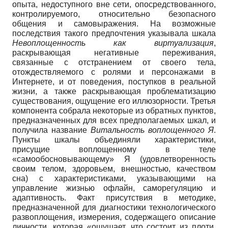
опыта, недоступного вне сети, опосредствованного,
контролируемого, относительно безопасного
общения и самовыражения. На возможные
последствия такого предпочтения указывала шкала
Невоплощенность как виртуализация
,
раскрывающая негативные переживания,
связанные с отстранением от своего тела,
отождествляемого с ролями и персонажами в
Интернете, и от поведения, поступков в реальной
жизни, а также раскрывающая проблематизацию
существования, ощущение его иллюзорности. Третья
компонента собрала некоторые из обратных пунктов,
предназначенных для всех предполагаемых шкал, и
получила название
Витальность воплощенного Я
.
Пункты шкалы объединяли характеристики,
присущие воплощенному в теле
«самообосновывающему» Я (удовлетворенность
своим телом, здоровьем, внешностью, качеством
сна) с характеристиками, указывающими на
управление жизнью офлайн, саморегуляцию и
адаптивность. Факт присутствия в методике,
предназначенной для диагностики технологического
развоплощения, измерения, содержащего описание
личности, которая «ощущает, что состоит из плоти,