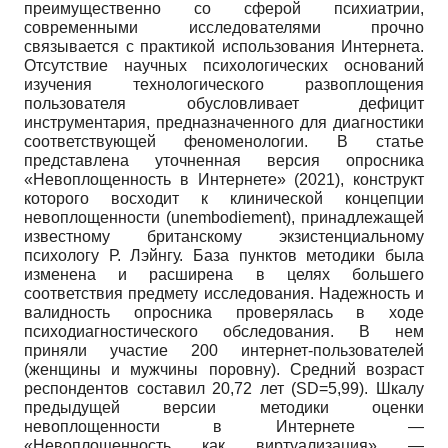
преимущественно со сферой психиатрии,
современными исследователями прочно
связывается с практикой использования Интернета.
Отсутствие научных психологических оснований
изучения технологического развоплощения
пользователя обусловливает дефицит
инструментария, предназначенного для диагностики
соответствующей феноменологии. В статье
представлена уточненная версия опросника
«Невоплощенность в Интернете» (2021), конструкт
которого восходит к клинической концепции
невоплощенности (unembodiement), принадлежащей
известному британскому экзистенциальному
психологу Р. Лэйнгу. База пунктов методики была
изменена и расширена в целях большего
соответствия предмету исследования. Надежность и
валидность опросника проверялась в ходе
психодиагностического обследования. В нем
приняли участие 200 интернет-пользователей
(женщины и мужчины поровну). Средний возраст
респондентов составил 20,72 лет (SD=5,99). Шкалу
предыдущей версии методики оценки
невоплощенности в Интернете —
«Невоплощенность как виртуализация» —