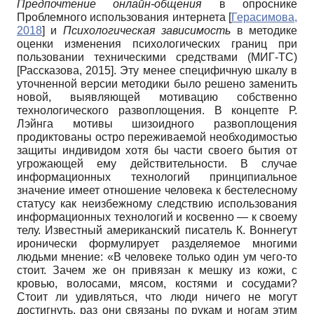
Предпочтение онлайн-общения
в опроснике
Проблемного использования интернета
[
Герасимова,
2018
]
и
Психологическая зависимость
в методике
оценки изменения психологических границ при
пользовании техническими средствами (МИГ-ТС)
[
Рассказова, 2015
]
. Эту менее специфичную шкалу в
уточненной версии методики было решено заменить
новой, выявляющей мотивацию собственно
технологического развоплощения. В концепте Р.
Лэйнга мотивы шизоидного развоплощения
продиктованы остро переживаемой необходимостью
защиты индивидом хотя бы части своего бытия от
угрожающей ему действительности. В случае
информационных технологий принципиальное
значение имеет отношение человека к бестелесному
статусу как неизбежному следствию использования
информационных технологий и косвенно — к своему
телу. Известный американский писатель К. Воннегут
иронически формулирует разделяемое многими
людьми мнение: «В человеке только один ум чего-то
стоит. Зачем же он привязан к мешку из кожи, с
кровью, волосами, мясом, костями и сосудами?
Стоит ли удивляться, что люди ничего не могут
достигнуть, раз они связаны по рукам и ногам этим