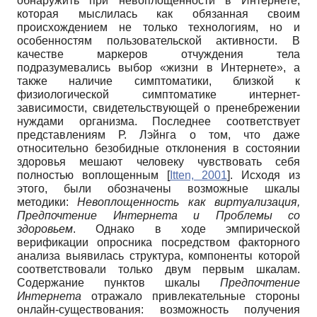
обнаружить при невоплощенности в Интернете,
которая мыслилась как обязанная своим
происхождением не только технологиям, но и
особенностям пользовательской активности. В
качестве маркеров отчуждения тела
подразумевались выбор «жизни в Интернете», а
также наличие симптоматики, близкой к
физиологической симптоматике интернет-
зависимости, свидетельствующей о пренебрежении
нуждами организма. Последнее соответствует
представлениям Р. Лэйнга о том, что даже
относительно безобидные отклонения в состоянии
здоровья мешают человеку чувствовать себя
полностью воплощенным
[
Itten, 2001
]
. Исходя из
этого, были обозначены возможные шкалы
методики:
Невоплощенность как виртуализация,
Предпочтение Интернета и Проблемы со
здоровьем
. Однако в ходе эмпирической
верификации опросника посредством факторного
анализа выявилась структура, компоненты которой
соответствовали только двум первым шкалам.
Содержание пунктов шкалы
Предпочтение
Интернета
отражало привлекательные стороны
онлайн-существования: возможность получения