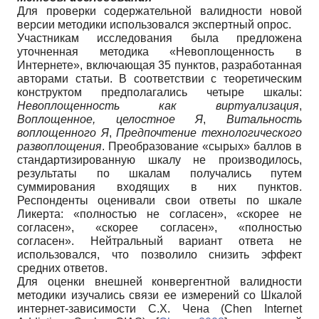
Для проверки содержательной валидности новой
версии методики использовался экспертный опрос.
Участникам исследования была предложена
уточненная методика «Невоплощенность в
Интернете», включающая 35 пунктов, разработанная
авторами статьи. В соответствии с теоретическим
конструктом предполагались четыре шкалы:
Невоплощенность как виртуализация
,
Воплощенное, целостное Я
,
Витальность
воплощенного Я
,
Предпочтение технологического
развоплощения
. Преобразование «сырых» баллов в
стандартизированную шкалу не производилось,
результаты по шкалам получались путем
суммирования входящих в них пунктов.
Респонденты оценивали свои ответы по шкале
Ликерта: «полностью не согласен», «скорее не
согласен», «скорее согласен», «полностью
согласен». Нейтральный вариант ответа не
использовался, что позволило снизить эффект
средних ответов.
Для оценки внешней конвергентной валидности
методики изучались связи ее измерений со Шкалой
интернет-зависимости С.Х. Чена (Chen Internet