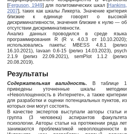
[
Ferguson, 1949
]
для политомических шкал
[
Hankins,
2007
]
, таких как шкалы Ликерта. Значение критерия
близкие к единице говорят о высокой
дискриминативности, значения близкие к нулю — об
отсутствии дискриминативности.
Анализ данных проводился в среде языка
программирования R (R v. 4.0.3 от 10.10.2020);
использовались пакеты: MBESS 4.8.1 (релиз
16.10.2021), lavaan 0.6-15 (релиз 14.03.2023), psych
2.1.9 (релиз 22.09.2021), semPlot 1.1.2 (релиз
20.08.2019).
Результаты
Содержательная валидность
.
В таблице 1
приведены уточненные шкалы методики
«Невоплощенность в Интернете», а также критерии
для разработки и оценки потенциальных пунктов, из
которых они могут состоять.
В качестве экспертов выступали авторы статьи и
группа (3 человека) аспирантов факультета
психологии. Авторы статьи на протяжении ряда лет
занимаются проблематикой невоплощенности в