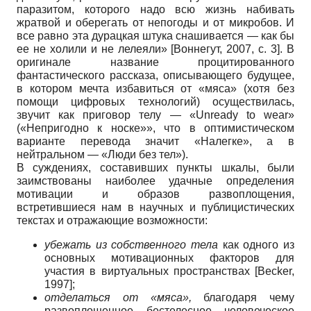
паразитом, которого надо всю жизнь набивать
жратвой и оберегать от непогоды и от микробов. И
все равно эта дурацкая штука снашивается — как бы
ее не холили и не лелеяли»
[
Воннегут, 2007
, с. 3]
. В
оригинале название процитированного
фантастического рассказа, описывающего будущее,
в котором мечта избавиться от «мяса» (хотя без
помощи цифровых технологий) осуществилась,
звучит как приговор телу — «Unready to wear»
(«Непригодно к носке»», что в оптимистическом
варианте перевода значит «Налегке», а в
нейтральном — «Люди без тел»).
В суждениях, составивших пункты шкалы, были
заимствованы наиболее удачные определения
мотивации и образов развоплощения,
встретившиеся нам в научных и публицистических
текстах и отражающие возможности:
убежать из собственного тела
как одного из
основных мотивационных факторов для
участия в виртуальных пространствах
[
Becker,
1997
]
;
отделаться от «мяса»,
благодаря чему
развоплощенное бестелесное человеческое