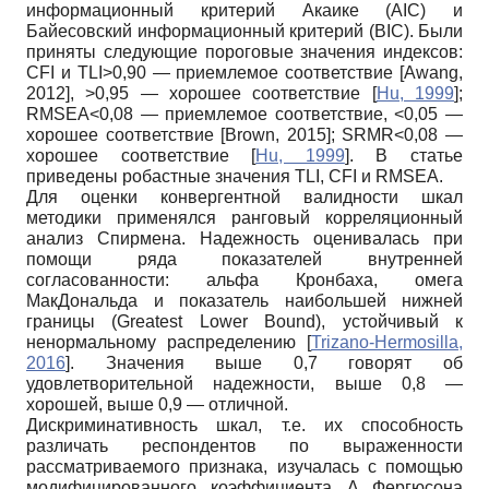
информационный критерий Акаике (AIC) и
Байесовский информационный критерий (BIC). Были
приняты следующие пороговые значения индексов:
CFI и TLI>0,90 — приемлемое соответствие
[
Awang,
2012
]
, >0,95 — хорошее соответствие
[
Hu, 1999
]
;
RMSEA<0,08 — приемлемое соответствие, <0,05 —
хорошее соответствие
[
Brown, 2015
]
; SRMR<0,08 —
хорошее соответствие
[
Hu, 1999
]
. В статье
приведены робастные значения TLI, CFI и RMSEA.
Для оценки конвергентной валидности шкал
методики применялся ранговый корреляционный
анализ Спирмена. Надежность оценивалась при
помощи ряда показателей внутренней
согласованности: альфа Кронбаха, омега
МакДональда и показатель наибольшей нижней
границы (Greatest Lower Bound), устойчивый к
ненормальному распределению
[
Trizano-Hermosilla,
2016
]
. Значения выше 0,7 говорят об
удовлетворительной надежности, выше 0,8 —
хорошей, выше 0,9 — отличной.
Дискриминативность шкал, т.е. их способность
различать респондентов по выраженности
рассматриваемого признака, изучалась с помощью
модифицированного коэффициента Δ Фергюсона