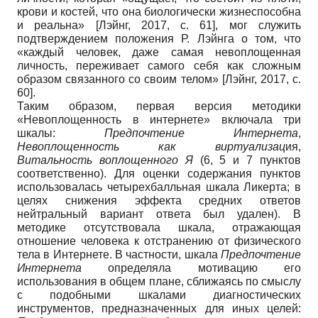
крови и костей, что она биологически жизнеспособна
и реальна»
[
Лэйнг, 2017
, с. 61]
, мог служить
подтверждением положения Р. Лэйнга о том, что
«каждый человек, даже самая невоплощенная
личность, переживает самого себя как сложным
образом связанного со своим телом»
[
Лэйнг, 2017
, с.
60]
.
Таким образом, первая версия методики
«Невоплощенность в интернете» включала три
шкалы:
Предпочтение Интернета
,
Невоплощенность как виртуализац
ия,
Витальность воплощенного Я
(6, 5 и 7 пунктов
соответственно). Для оценки содержания пунктов
использовалась четырехбалльная шкала Ликерта; в
целях снижения эффекта средних ответов
нейтральный вариант ответа был удален). В
методике отсутствовала шкала, отражающая
отношение человека к отстранению от физического
тела в Интернете. В частности, шкала
Предпочтение
Интернета
определяла мотивацию его
использования в общем плане, сближаясь по смыслу
с подобными шкалами диагностических
инструментов, предназначенных для иных целей: