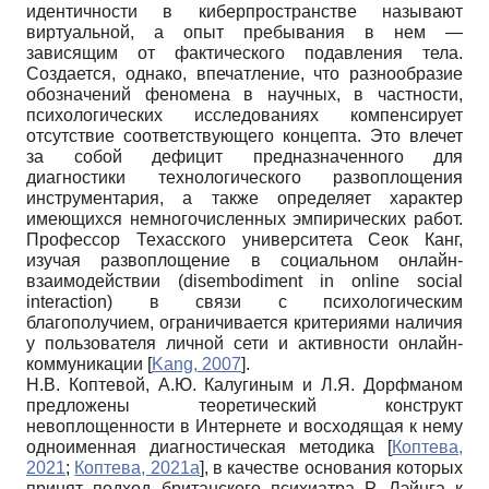
идентичности в киберпространстве называют
виртуальной, а опыт пребывания в нем —
зависящим от фактического подавления тела.
Создается, однако, впечатление, что разнообразие
обозначений феномена в научных, в частности,
психологических исследованиях компенсирует
отсутствие соответствующего концепта. Это влечет
за собой дефицит предназначенного для
диагностики технологического развоплощения
инструментария, а также определяет характер
имеющихся немногочисленных эмпирических работ.
Профессор Техасского университета Сеок Канг,
изучая развоплощение в социальном онлайн-
взаимодействии (disembodiment in online social
interaction) в связи с психологическим
благополучием, ограничивается критериями наличия
у пользователя личной сети и активности онлайн-
коммуникации
[
Kang, 2007
]
.
Н.В. Коптевой, А.Ю. Калугиным и Л.Я. Дорфманом
предложены теоретический конструкт
невоплощенности в Интернете и восходящая к нему
одноименная диагностическая методика
[
Коптева,
2021
;
Коптева, 2021а
]
, в качестве основания которых
принят подход британского психиатра Р. Лэйнга к