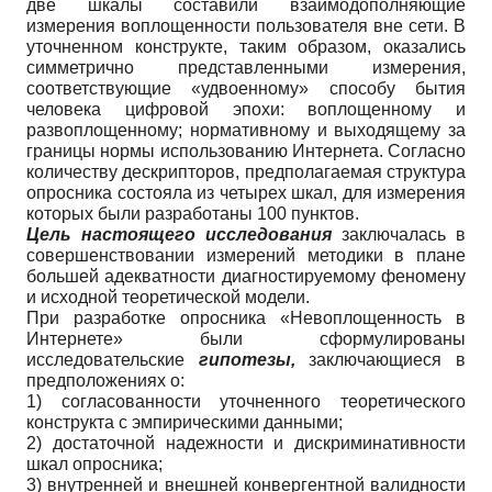
две шкалы составили взаимодополняющие
измерения воплощенности пользователя вне сети. В
уточненном конструкте, таким образом, оказались
симметрично представленными измерения,
соответствующие «удвоенному» способу бытия
человека цифровой эпохи: воплощенному и
развоплощенному; нормативному и выходящему за
границы нормы использованию Интернета. Согласно
количеству дескрипторов, предполагаемая структура
опросника состояла из четырех шкал, для измерения
которых были разработаны 100 пунктов.
Цель настоящего исследования
заключалась в
совершенствовании измерений методики в плане
большей адекватности диагностируемому феномену
и исходной теоретической модели.
При разработке опросника «Невоплощенность в
Интернете» были сформулированы
исследовательские
гипотезы,
заключающиеся в
предположениях о:
1) согласованности уточненного теоретического
конструкта с эмпирическими данными;
2) достаточной надежности и дискриминативности
шкал опросника;
3) внутренней и внешней конвергентной валидности