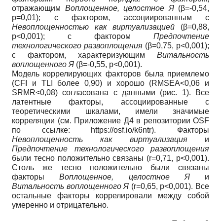
отражающим
Воплощенное, целостное Я
(β=-0,54,
p=0,01); с фактором, ассоциированным с
Невоплощенностью как виртуализацией
(β=0,88,
p<0,001); с фактором
Предпочтение
технологического развоплощения
(β=0,75, p<0,001);
с фактором, характеризующим
Витальность
воплощенного Я
(β=-0,55, p<0,001).
Модель коррелирующих факторов была приемлемо
(CFI и TLI более 0,90) и хорошо (RMSEA<0,06 и
SRMR<0,08) согласована с данными (рис. 1). Все
латентные факторы, ассоциированные с
теоретическими шкалами, имели значимые
корреляции (см. Приложение Д4 в репозитории OSF
по ссылке: https://osf.io/k6ntr). Факторы
Невоплощенность как виртуализация
и
Предпочтение технологического развоплощения
были тесно положительно связаны (r=0,71, p<0,001).
Столь же тесно положительно были связаны
факторы
Воплощенное, целостное Я
и
Витальность воплощенного Я
(r=0,65, p<0,001). Все
остальные факторы коррелировали между собой
умеренно и отрицательно.