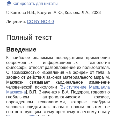
Копировать для цитаты
© Коптева Н.В., Калугин А.Ю., Козлова Л.А., 2023
Лицензия:
CC BY-NC 4.0
Полный текст
Введение
К наиболее значимым последствиям применения
современных информационных технологий
философы относят развоплощение их пользователя.
С возможностью избавления «в эфире» от тела, а
заодно от действия законов материального мира М.
Маклюэн связывает кардинальное изменение
человеческой психологии
[
Выступление Маршалла
Маклюэна
]
. В.П. Зинченко и В.А. Подорога говорят о
глобальном антропологическом кризисе,
порожденном технологиями, которые снабдили
человека «диджитал» телом и новым опытом, не
соответствующим всему прежнему телесному опыту