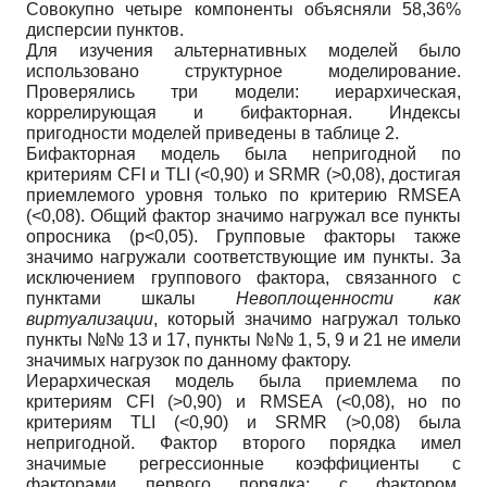
Совокупно четыре компоненты объясняли 58,36%
дисперсии пунктов.
Для изучения альтернативных моделей было
использовано структурное моделирование.
Проверялись три модели: иерархическая,
коррелирующая и бифакторная. Индексы
пригодности моделей приведены в таблице 2.
Бифакторная модель была непригодной по
критериям CFI и TLI (<0,90) и SRMR (>0,08), достигая
приемлемого уровня только по критерию RMSEA
(<0,08). Общий фактор значимо нагружал все пункты
опросника (p<0,05). Групповые факторы также
значимо нагружали соответствующие им пункты. За
исключением группового фактора, связанного с
пунктами шкалы
Невоплощенности как
виртуализации
, который значимо нагружал только
пункты №№ 13 и 17, пункты №№ 1, 5, 9 и 21 не имели
значимых нагрузок по данному фактору.
Иерархическая модель была приемлема по
критериям CFI (>0,90) и RMSEA (<0,08), но по
критериям TLI (<0,90) и SRMR (>0,08) была
непригодной. Фактор второго порядка имел
значимые регрессионные коэффициенты с
факторами первого порядка: с фактором,