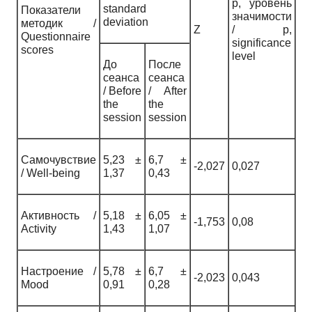
p, уровень
standard
Показатели
значимости
deviation
методик /
Z
/ р,
Questionnaire
significance
scores
level
До
После
сеанса
сеанса
/ Before
/ After
the
the
session
session
Самочувствие
5,23 ±
6,7 ±
-2,027
0,027
/ Well-being
1,37
0,43
Активность /
5,18 ±
6,05 ±
-1,753
0,08
Activity
1,43
1,07
Настроение /
5,78 ±
6,7 ±
-2,023
0,043
Mood
0,91
0,28