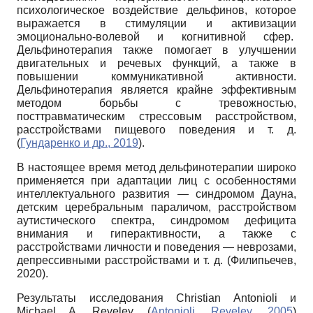
психологическое воздействие дельфинов, которое
выражается в стимуляции и активизации
эмоционально-волевой и когнитивной сфер.
Дельфинотерапия также помогает в улучшении
двигательных и речевых функций, а также в
повышении коммуникативной активности.
Дельфинотерапия является крайне эффективным
методом борьбы с тревожностью,
посттравматическим стрессовым расстройством,
расстройствами пищевого поведения и т. д.
(
Гундаренко и др., 2019
).
В настоящее время метод дельфинотерапии широко
применяется при адаптации лиц с особенностями
интеллектуального развития — синдромом Дауна,
детским церебральным параличом, расстройством
аутистического спектра, синдромом дефицита
внимания и гиперактивности, а также с
расстройствами личности и поведения — неврозами,
депрессивными расстройствами и т. д. (Филипьечев,
2020).
Результаты исследования Christian Antonioli и
Michael A. Reveley (
Antonioli, Reveley, 2005
)