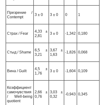
Презрение /
3 ± 0
3 ± 0
0
1
Contempt
4,33 ±
Страх / Fear
3 ± 0
-1,342
0,180
2,81
6,5 ±
3,67 ±
Стыд / Shame
-1,826
0,068
3,21
1,63
4,5 ±
Вина / Guilt
3 ± 0
-1,604
0,109
1,76
Коэффициент
самочувствия
2,66 ±
3,03 ±
-0,943
0,345
/ Well-being
0,76
0,32
quotient