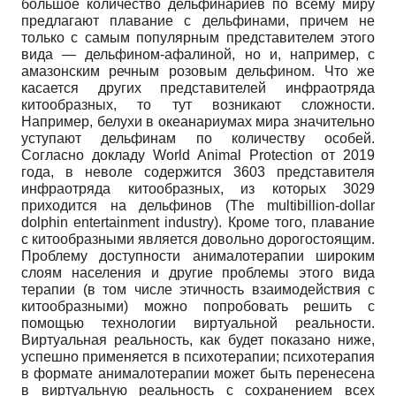
большое количество дельфинариев по всему миру
предлагают плавание с дельфинами, причем не
только с самым популярным представителем этого
вида — дельфином-афалиной, но и, например, с
амазонским речным розовым дельфином. Что же
касается других представителей инфраотряда
китообразных, то тут возникают сложности.
Например, белухи в океанариумах мира значительно
уступают дельфинам по количеству особей.
Согласно докладу World Animal Protection от 2019
года, в неволе содержится 3603 представителя
инфраотряда китообразных, из которых 3029
приходится на дельфинов (The multibillion-dollar
dolphin entertainment industry). Кроме того, плавание
с китообразными является довольно дорогостоящим.
Проблему доступности анималотерапии широким
слоям населения и другие проблемы этого вида
терапии (в том числе этичность взаимодействия с
китообразными) можно попробовать решить с
помощью технологии виртуальной реальности.
Виртуальная реальность, как будет показано ниже,
успешно применяется в психотерапии; психотерапия
в формате анималотерапии может быть перенесена
в виртуальную реальность с сохранением всех