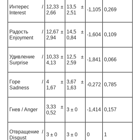
Интерес /
12,33 ±
13,5 ±
-1,105
0,269
Interest
2,66
2,51
Радость /
12,67 ±
14,5 ±
-1,604
0,109
Enjoyment
2,94
0,84
Удивление /
10,33 ±
12,5 ±
-1,841
0,066
Surprise
4,13
2,59
Горе /
4 ±
3,67 ±
-0,272
0,785
Sadness
1,67
1,63
3,33 ±
Гнев / Anger
3 ± 0
-1,414
0,157
0,52
Отвращение /
3 ± 0
3 ± 0
0
1
Disgust