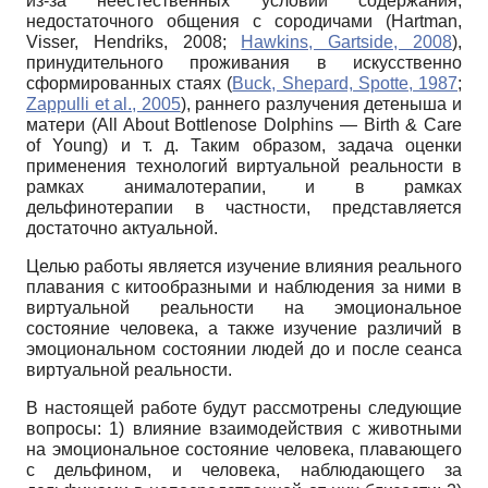
из-за неестественных условий содержания,
недостаточного общения с сородичами (Hartman,
Visser, Hendriks, 2008;
Hawkins, Gartside, 2008
),
принудительного проживания в искусственно
сформированных стаях (
Buck, Shepard, Spotte, 1987
;
Zappulli et al., 2005
), раннего разлучения детеныша и
матери (All About Bottlenose Dolphins — Birth & Care
of Young) и т. д. Таким образом, задача оценки
применения технологий виртуальной реальности в
рамках анималотерапии, и в рамках
дельфинотерапии в частности, представляется
достаточно актуальной.
Целью работы является изучение влияния реального
плавания с китообразными и наблюдения за ними в
виртуальной реальности на эмоциональное
состояние человека, а также изучение различий в
эмоциональном состоянии людей до и после сеанса
виртуальной реальности.
В настоящей работе будут рассмотрены следующие
вопросы: 1) влияние взаимодействия с животными
на эмоциональное состояние человека, плавающего
с дельфином, и человека, наблюдающего за