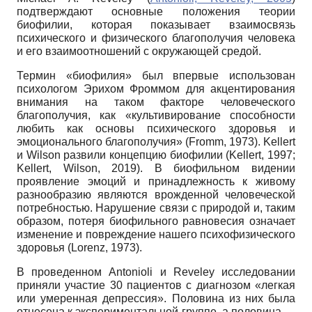
подтверждают основные положения теории
биофилии, которая показывает взаимосвязь
психического и физического благополучия человека
и его взаимоотношений с окружающей средой.
Термин «биофилия» был впервые использован
психологом Эрихом Фроммом для акцентирования
внимания на таком факторе человеческого
благополучия, как «культивирование способности
любить как основы психического здоровья и
эмоционального благополучия» (Fromm, 1973). Kellert
и Wilson развили концепцию биофилии (Kellert, 1997;
Kellert, Wilson, 2019). В биофильном видении
проявление эмоций и принадлежность к живому
разнообразию являются врожденной человеческой
потребностью. Нарушение связи с природой и, таким
образом, потеря биофильного равновесия означает
изменение и повреждение нашего психофизического
здоровья (Lorenz, 1973).
В проведенном Antonioli и Reveley исследовании
приняли участие 30 пациентов с диагнозом «легкая
или умеренная депрессия». Половина из них была
отнесена к экспериментальной группе, а половина —