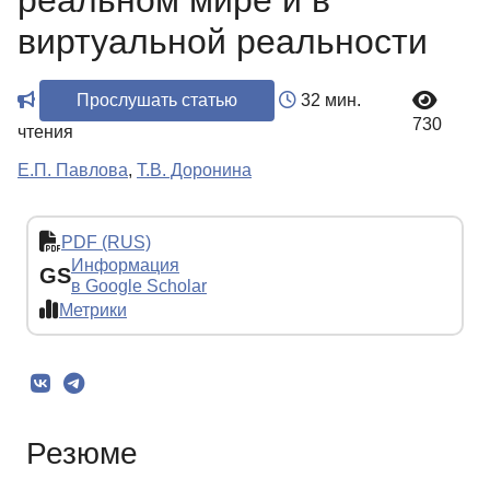
реальном мире и в
виртуальной реальности
Прослушать статью
32 мин.
730
чтения
Е.П. Павлова
,
Т.В. Доронина
PDF (RUS)
Информация
GS
в Google Scholar
Метрики
Резюме