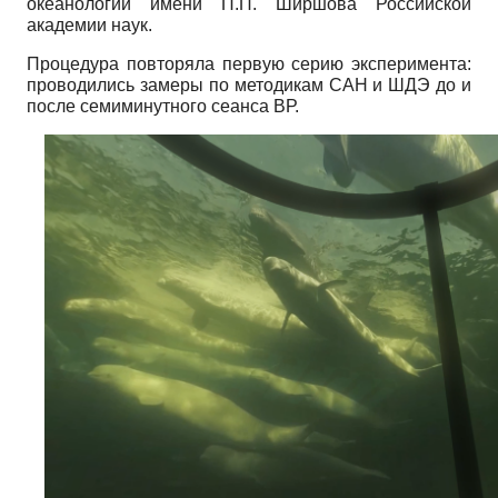
океанологии имени П.П. Ширшова Российской
академии наук.
Процедура повторяла первую серию эксперимента:
проводились замеры по методикам САН и ШДЭ до и
после семиминутного сеанса ВР.