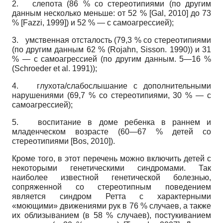
2.
слепота (86 % со стереотипиями (по другим
данным несколько меньше: от 52 %
[
Gal, 2010
]
до 73
%
[
Fazzi, 1999
]
) и 52 % — с самоаг­рессией);
3.
умственная отсталость (79,3 % со стереотипиями
(по другим данным 62 %
(Rojahn, Sisson.
1990)) и 31
% — с самоаг­рессией (по другим данным. 5—16 %
(Schroeder et al.
1991));
4.
глухота/слабослышание с дополнительными
нарушениями (69,7 % со сте­реотипиями, 30 % — с
самоагрессией);
5.
воспитание в доме ребенка в раннем и
младенческом возрасте (60—67 % детей со
стереотипиями
[
Bos, 2010
]
).
Кроме того, в этот перечень можно включить детей с
некоторыми генетическими синдромами. Так
наиболее известной генетической болезнью,
сопряженной со стереотипным поведением
является синдром Ретта с характерными
«моющими» движениями рук в 76 % случаев, а также
их облизыванием (в 58 % случаев), постукиванием