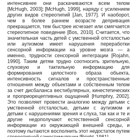
интенсивнее они раскачиваются всем телом
[
McHugh, 2003
]
;
[
McHugh, 1999
]
, наряду с усилением
других видов стереотипий
[
Jan, 1977
]
. И наоборот,
чем в более раннем возрасте депривация
прекращается, тем быстрее исчезает или смягчается
стереотипное поведение
[
Bos, 2010
]
. Считается, что
значительная часть детей с умственной отсталостью
или аутизмом имеет нарушения переработки
сенсорной информации на уровне мозга — а
именно, трудности сенсорной интеграции
[
Rojahn,
1990
]
. Таким детям трудно соотносить зрительную,
слуховую и тактильную информацию для
формирования целостного образа объекта,
интенсивность сигналов и пространственные
отношения между объектами и собственным телом
за счет дисбаланса вестибулярных, кинестетических
и проприорецептивных ощущений
[
Humphry, 2002
]
.
Это позволяет провести аналогию между детьми с
умственной отсталостью, детьми с аутизмом и
детьми с нарушениями зрения и слуха, так как и те и
другие недо­получают естественной сенсорной
информации из окружающей внешней среды, и
поэтому пытаются восполнить этот недостаток путем
стереотипной самостимуляции
[
Bright, 1981
]
.