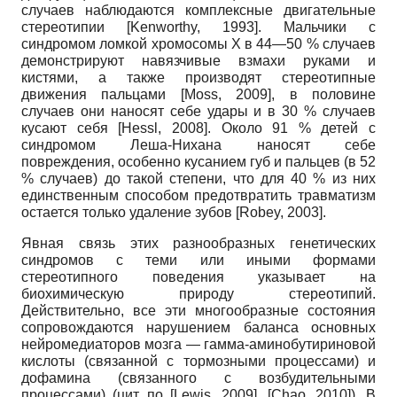
случаев наблюдаются комплексные двигательные
стереотипии
[
Kenworthy, 1993
]
. Мальчики с
синдромом ломкой хромосомы X в 44—50 % случаев
демонстрируют навязчивые взмахи руками и
кистями, а также производят стереотипные
движения пальцами
[
Moss, 2009
]
, в половине
случаев они наносят себе удары и в 30 % случаев
кусают себя
[
Hessl, 2008
]
. Около 91 % детей с
синдромом Леша-Нихана наносят себе
повреждения, особенно кусанием губ и пальцев (в 52
% случаев) до такой степени, что для 40 % из них
единственным способом предотвратить травматизм
остается только удаление зубов
[
Robey, 2003
]
.
Явная связь этих разнообразных генетических
синдромов с теми или иными формами
стереотипного поведения указывает на
биохимическую природу стереотипий.
Действительно, все эти многообразные состояния
сопровождаются нарушением баланса основных
нейромедиаторов мозга — гамма-амино­бутириновой
кислоты (связанной с тормозными процессами) и
дофамина (связанного с возбудительными
процессами) (цит. по
[
Lewis, 2009
]
,
[
Chao, 2010
]
). В