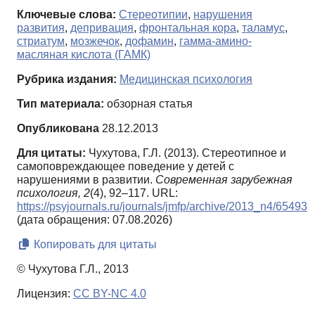
Ключевые слова:
Стереотипии
,
нарушения
развития
,
депривация
,
фронтальная кора
,
таламус
,
стриатум
,
мозжечок
,
дофамин
,
гамма-амино-
масляная кислота (ГАМК)
Рубрика издания:
Медицинская психология
Тип материала:
обзорная статья
Опубликована
28.12.2013
Для цитаты:
Чухутова, Г.Л. (2013). Стереотипное и
самоповреждающее поведение у детей с
нарушениями в развитии.
Современная зарубежная
психология,
2
(4), 92–117. URL:
https://psyjournals.ru/journals/jmfp/archive/2013_n4/65493
(дата обращения: 07.08.2026)
Копировать для цитаты
© Чухутова Г.Л., 2013
Лицензия:
CC BY-NC 4.0