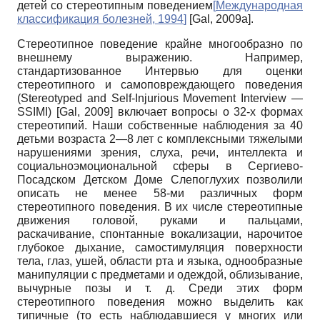
детей со стереотипным поведением
[
Международная
классификация болезней, 1994
]
[
Gal, 2009а
]
.
Стереотипное поведение крайне многообразно по
внешнему выражению. Например,
стандартизованное Интервью для оценки
стереотипного и самоповреждающего поведения
(
Stereotyped
and
Self
-
Injurious
Movement
Interview
—
SSIMI
)
[
Gal, 2009
]
включает вопросы о 32-х формах
сте­реотипий. Наши собственные наблюдения за 40
детьми возраста 2—8 лет с комплексными тяжелыми
нарушениями зрения, слуха, речи, интеллекта и
социально­эмоциональной сферы в Сергиево-
Посадском Детском Доме Слепоглухих позволили
описать не менее 58-ми различных форм
стереотипного поведения. В их числе стереотипные
движения головой, руками и пальцами,
раскачивание, спонтанные вокализации, нарочитое
глубокое дыхание, самостимуляция поверхности
тела, глаз, ушей, области рта и языка, однообразные
манипуляции с предметами и одеждой, облизывание,
вычурные позы и т. д. Среди этих форм
стереотипного поведения можно выделить как
типичные (то есть наблюдавшиеся у многих или