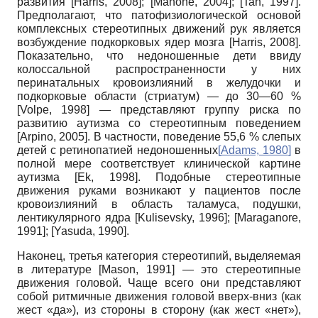
развития
[
Harris, 2008
]
;
[
Mahone, 2004
]
;
[
Tan, 1997
]
.
Предполагают, что патофизиологической основой
комплексных стереотипных движений рук является
возбуждение подкорковых ядер мозга
[
Harris, 2008
]
.
Показательно, что недоношенные дети ввиду
колоссальной распространенности у них
перинатальных кровоизлияний в желудочки и
подкорковые области (стриатум) — до 30—60 %
[
Volpe, 1998
]
— представляют группу риска по
развитию аутизма со стереотипным поведением
[
Arpino, 2005
]
. В частности, поведение 55,6 % слепых
детей с ретинопатией недоношенных
[
Adams, 1980
]
в
полной мере соответствует клинической картине
аутизма
[
Ek, 1998
]
. Подобные стереотипные
движения руками возникают у пациентов после
кровоизлияний в область таламуса, подушки,
лентикулярно­го ядра
[
Kulisevsky, 1996
]
;
[
Maraganore,
1991
]
;
[
Yasuda, 1990
]
.
Наконец, третья категория стереоти­пий, выделяемая
в литературе
[
Mason, 1991
]
— это стереотипные
движения головой. Чаще всего они представляют
собой ритмичные движения головой вверх-вниз (как
жест «да»), из стороны в сторону (как жест «нет»),