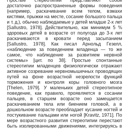
Простые стереотипии представляют собой
достаточно распространенные формы поведения
(например, раскачивание всем телом, взмахи
кистями, прыжки на месте, сосание большого пальца
и т. д.), обычно наблюдаемые у детей младше 2-х лет
[
Sallustro, 1978
]
. Действительно, как минимум 5 %
здоровых детей в возрасте от полугода до 3-х лет
раскачиваются в кровати перед засыпанием
[
Sallustro, 1978
]
. Как писал Арнольд Гезелл,
«наблюдение за поведением младенца — то же
самое, что наблюдение за развитием нервной
системы» [цит. по 38]. Простые спонтанные
стереотипии младенцев физиологически отражают
активное созревание нервно­мышечных проводящих
путей на фоне возрастной незрелости функций
торможения и контроля коры головного мозга
[
Thelen, 1979
]
. У маленьких детей стереотипное
поведение, как правило, проявляется в сосании
пальцев, в старшем возрасте оно замещается
раскачиванием тела или биением головой, а в
дошкольном возрасте преобладает кусание ногтей и
постукивание пальцами или ногой
[
Kravitz, 1971
]
. По
мере возрастного развития стереотипии перестают
быть изолированными движениями, интегрируясь в