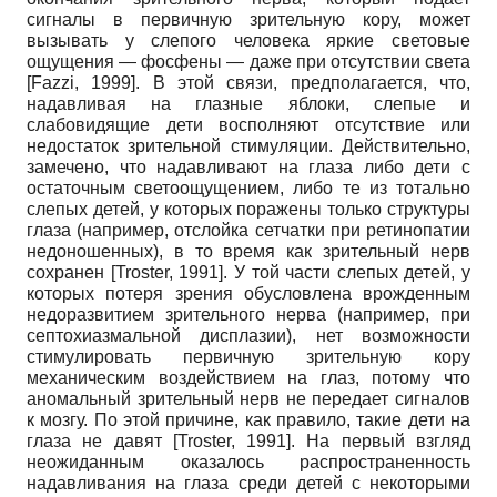
сигналы в первичную зрительную кору, может
вызывать у слепого человека яркие световые
ощущения — фосфены — даже при отсутствии света
[
Fazzi, 1999
]
. В этой связи, предполагается, что,
надавливая на глазные яблоки, слепые и
слабовидящие дети восполняют отсутствие или
недостаток зрительной стимуляции. Действительно,
замечено, что надавливают на глаза либо дети с
остаточным светоощущением, либо те из тотально
слепых детей, у которых поражены только структуры
глаза (например, отслойка сетчатки при ретинопатии
недоношенных), в то время как зрительный нерв
сохранен
[
Troster, 1991
]
. У той части слепых детей, у
которых потеря зрения обусловлена врожденным
недоразвитием зрительного нерва (например, при
септохиазмальной дисплазии), нет возможности
стимулировать первичную зрительную кору
механическим воздействием на глаз, потому что
аномальный зрительный нерв не передает сигналов
к мозгу. По этой причине, как правило, такие дети на
глаза не давят
[
Troster, 1991
]
. На первый взгляд
неожиданным оказалось распространенность
надавливания на глаза среди детей с некоторыми