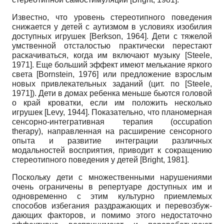
Известно, что уровень стереотипного поведения
снижается у детей с аутизмом в условиях изобилия
доступных игрушек
[
Berkson, 1964
]
. Дети с тяжелой
умственной отсталостью практически перестают
раскачиваться, когда им включают музыку
[
Steele,
1971
]
. Еще больший эффект имеют мелькание яркого
света
[
Bornstein, 1976
]
или предложение взрослым
новых привлекательных заданий (цит. по
[
Steele,
1971
]
). Дети в домах ребенка меньше бьются головой
о край кроватки, если им положить несколько
игрушек
[
Levy, 1944
]
. Показательно, что планомерная
сенсорно-интегративная терапия
(occupation
therapy),
направленная на расширение сенсорного
опыта и развитие интеграции различных
модальностей восприятия, приводит к сокращению
стереотипного поведения у детей
[
Bright, 1981
]
.
Поскольку дети с множественными нарушениями
очень ограничены в репертуаре доступных им и
одновременно с этим культурно приемлемых
способов избегания раздражающих и перевозбуж­
дающих факторов, и помимо этого недостаточно