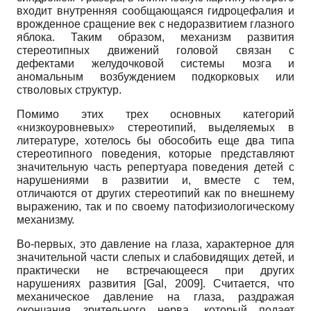
входит внутренняя сообщающаяся гидроцефалия и
врожденное сращение век с недоразвитием глазного
яблока. Таким образом, механизм развития
стереотипных движений головой связан с
дефектами желудочковой системы мозга и
аномальным возбуждением подкорковых или
стволовых структур.
Помимо этих трех основных категорий
«низкоуровневых» стереотипий, выделяемых в
литературе, хотелось бы обособить еще два типа
стереотипного поведения, которые представляют
значительную часть репертуара поведения детей с
нарушениями в развитии и, вместе с тем,
отличаются от других стереотипий как по внешнему
выражению, так и по своему патофизиологическому
механизму.
Во-первых, это давление на глаза, характерное для
значительной части слепых и слабовидящих детей, и
практически не встречающееся при других
нарушениях развития
[
Gal, 2009
]
. Считается, что
механическое давление на глаза, раздражая
окончания зрительного нерва, который подает