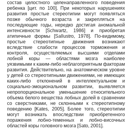
состав целостного целенаправленного поведения
ребенка [цит. по 100]. При некоторых нарушениях
развития простые стереотипии могут появляться
позже обычного возраста и закрепляться на
последующие годы, нередко достигая аномальной
интенсивности
[
Schwartz, 1986
]
и приобретая
атипичные формы
[
Sallustro, 1978
]
. По-видимому,
простые стереотипные движения возникают
вследствие слабости процессов торможения и
контроля, осуществляемых высшими отделами
лобной коры — областями мозга наиболее
уязвимыми к каким-либо неблагоприятным факторам
развития. Действительно, на анатомическом уровне
у детей со стереотипными движениями, не имеющих
каких-либо отклонений в интеллектуальном и
социально-эмоциональном развитии, выявляется
непропорциональное уменьшение относительного
объема белого вещества лобных долей в сравнении
со сверстниками, не склонными к стереотипному
поведению
[
Kates, 2005
]
. Более того, сте­реотипии
могут возникать впоследствии приобретенного
поражения лобно-теменных и лобно-височных
областей коры головного мозга
[
Sato, 2001
]
.