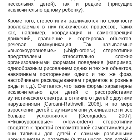
нескольких детей), так и редкие (присущие
исключительно одному ребенку).
Кроме того, стереотипии различаются по сложности
вовлекаемых в них психических процессов, таких
как, например, координация и самокоррекция
движений, сравнение и сортировка объектов,
речевая коммуникация. Так называемые
«высокоуровневые» («
high
-
order
») стереотипии
представлены относительно сложно
организованными формами поведения (например,
однообразным рисованием одних и тех же объектов,
навязчивым повторением одних и тех же фраз,
настойчивым раскладыванием предметов в ровные
ряды и т. д.). Считается, что такие формы характерны
исключительно для детей с расстройствами
аутистического спектра, в отличие от детей с другими
нарушениями
[
Carcani-Rathwell, 2006
]
, и по мере
взросления детей с аутизмом они усиливаются и все
больше усложняются
[
Georgiades, 2007
]
.
«Низкоуровневые» («
low
-
order
») стереотипии
сводятся к простой сенсо­моторной самостимуляции,
они типичны для детей с самыми различными
нарушениями в развитии (в том числе для детей с