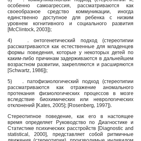
особенно самоагрессия, рассматриваются как
своеобразное средство коммуникации, иногда
единственно доступное для ребенка с низким
уровнем когнитивного и социального развития
[
McClintock, 2003
]
);
4)
. онтогенетический подход (стерео­типии
рассматриваются как естественные для младенцев
формы поведения, которые у некоторых детей по
каким-либо причинам задерживаются в дальнейшем
возрастном развитии, закрепляются и расширяются
[
Schwartz, 1986
]
);
5)
. патофизиологический подход (сте­реотипии
рассматриваются как отражение аномального
протекания физиологических процессов в мозге
вследствие биохимических или неврологических
отклонений
[
Kates, 2005
]
;
[
Rosenberg, 1997
]
).
Стереотипное поведение, как его в настоящее
время определяет Руководство по Диагностике и
Статистике психических расстройств
[
Diagnostic and
statistical, 2000
]
, представляет собой ритмичные
движения (стереоти­пии), производимые индивидом