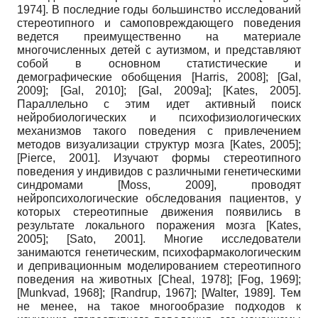
1974
]
. В последние годы большинство исследований
стереотипного и самоповреждающего поведения
ведется преимущественно на материале
многочисленных детей с аутизмом, и представляют
собой в основном статистические и
демографические обобщения
[
Harris, 2008
]
;
[
Gal,
2009
]
;
[
Gal, 2010
]
;
[
Gal, 2009а
]
;
[
Kates, 2005
]
.
Параллельно с этим идет активный поиск
нейробиологических и психофизиологических
механизмов такого поведения с привлечением
методов визуализации структур мозга
[
Kates, 2005
]
;
[
Pierce, 2001
]
. Изучают формы стереотипного
поведения у индивидов с различными генетическими
синдромами
[
Moss, 2009
]
, проводят
нейропсихологические обследования пациентов, у
которых стереотипные движения появились в
результате локального поражения мозга
[
Kates,
2005
]
;
[
Sato, 2001
]
. Многие исследователи
занимаются генетическим, психофармакологическим
и депри­вационным моделированием стереотипного
поведения на животных
[
Cheal, 1978
]
;
[
Fog, 1969
]
;
[
Munkvad, 1968
]
;
[
Randrup, 1967
]
;
[
Walter, 1989
]
. Тем
не менее, на такое многообразие подходов к