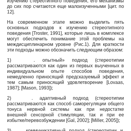
изучению стереотипного поведения, его механизмы
до сих пор считаются еще малоизученными [цит. по
12].
На современном этапе можно выделить пять
основных подходов к изучению стереотипного
поведения
[
Troster, 1991
]
, которые лишь в комплексе
могут обеспечить понимание этой проблемы на
междисциплинарном уровне (Рис.1). Для краткости
эти подходы можно обозначить следующим образом:
1)
. опытный» подход (стереотипии
рассматриваются как один из первых выученных в
индивидуальном опыте способов поведения,
немедленно приносящий предсказуемый эффект и
тем самым приносящий удовлетворение
[
Lovaas,
1987
]
;
[
Mason, 1993
]
);
2)
. адаптивный подход (стереотипии
рассматриваются как способ саморегуляции общего
тонуса нервной системы как при недостатке
внешней сенсорной стимуляции, так и при ее
избытке/перевозбуждении
[
Gal, 2002
]
;
[
Miller, 2005
]
);
3)
. коммуникативный подход (стереоти­пии и,