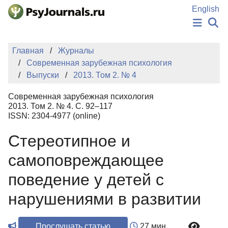
Перейти к основному содержанию
English
НОВОСТИ
Главная
Журналы
ИЗДАНИЯ
Современная зарубежная психология
АВТОРЫ
Выпуски
2013. Том 2. № 4
ПОДАТЬ РУКОПИСЬ
БАЗА ЗНАНИЙ
Современная зарубежная психология
КЛЮЧЕВЫЕ СЛОВА
2013. Том 2. № 4. С. 92–117
Регистрация
Вход
ISSN: 2304-4977 (online)
Стереотипное и
самоповреждающее
поведение у детей с
нарушениями в развитии
Прослушать статью
27 мин.