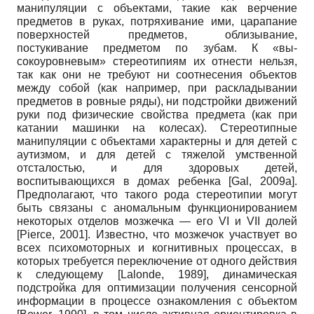
манипуляции с объектами, такие как верчение
предметов в руках, потряхивание ими, царапание
поверхностей предметов, облизывание,
постукивание предметом по зубам. К «вы­
сокоуровневым» стереотипиям их отнести нельзя,
так как они не требуют ни соотнесения объектов
между собой (как например, при раскладывании
предметов в ровные ряды), ни подстройки движений
руки под физические свойства предмета (как при
катании машинки на колесах). Стереотипные
манипуляции с объектами характерны и для детей с
аутизмом, и для детей с тяжелой умственной
отсталостью, и для здоровых детей,
воспитывающихся в домах ребенка
[
Gal, 2009а
]
.
Предполагают, что такого рода стереоти­пии могут
быть связаны с аномальным функционированием
некоторых отделов мозжечка — его VI и VII долей
[
Pierce, 2001
]
. Известно, что мозжечок участвует во
всех психомоторных и когнитивных процессах, в
которых требуется переключение от одного действия
к следующему
[
Lalonde, 1989
]
, динамическая
подстройка для оптимизации получения сенсорной
информации в процессе ознакомления с объектом