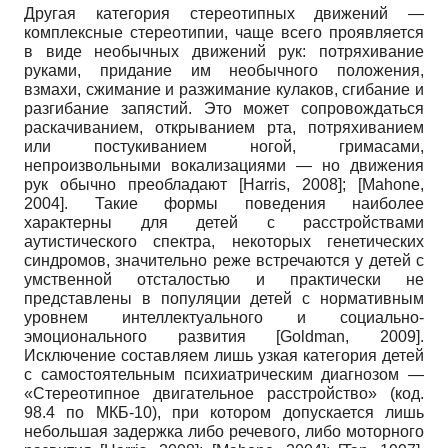
Другая категория стереотипных движений —
комплексные стереотипии, чаще всего проявляется
в виде необычных движений рук: потряхивание
руками, придание им необычного положения,
взмахи, сжимание и разжимание кулаков, сгибание и
разгибание запястий. Это может сопровождаться
раскачиванием, открыванием рта, потряхиванием
или постукиванием ногой, гримасами,
непроизвольными вокализациями — но движения
рук обычно преобладают
[
Harris, 2008
]
;
[
Mahone,
2004
]
. Такие формы поведения наиболее
характерны для детей с расстройствами
аутистического спектра, некоторых генетических
синдромов, значительно реже встречаются у детей с
умственной отсталостью и практически не
представлены в популяции детей с нормативным
уровнем интеллектуального и социально-
эмоционального развития
[
Goldman, 2009
]
.
Исключение составляем лишь узкая категория детей
с самостоятельным психиатрическим диагнозом —
«Стереотипное двигательное расстройство» (код.
98.4 по МКБ-10), при котором допускается лишь
небольшая задержка либо речевого, либо моторного