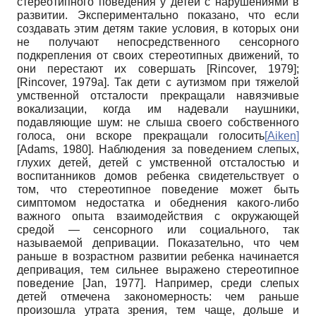
стереотипного поведения у детей с нарушениями в
развитии. Экспериментально показано, что если
создавать этим детям такие условия, в которых они
не получают непосредственного сенсорного
подкрепления от своих стереотипных движений, то
они перестают их совершать
[
Rincover, 1979
]
;
[
Rincover, 1979а
]
. Так дети с аутизмом при тяжелой
умственной отсталости прекращали навязчивые
вокализации, когда им надевали наушники,
подавляющие шум: не слыша своего собственного
голоса, они вскоре прекращали голосить
[
Aiken
]
[
Adams, 1980
]
. Наблюдения за поведением слепых,
глухих детей, детей с умственной отсталостью и
воспитанников домов ребенка свидетельствует о
том, что стереотипное поведение может быть
симптомом недостатка и обеднения какого-либо
важного опыта взаимодействия с окружающей
средой — сенсорного или социального, так
называемой депривации. Показательно, что чем
раньше в возрастном развитии ребенка начинается
депривация, тем сильнее выражено стереотипное
поведение
[
Jan, 1977
]
. Например, среди слепых
детей отмечена закономерность: чем раньше
произошла утрата зрения, тем чаще, дольше и