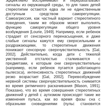
эффективно воспринимают и перерабатывают
сигналы из окружающей среды, то для таких детей
стереотипии остаются едва ли не единственным
доступным средством саморегуляции.
Самоагрессия, как частный вариант стереотипного
поведения, таким же образом может выполнять
функцию саморегуляции общего уровня
возбуждения
[
Lourie, 1949
]
. Например, если ребенок
страдает от сенсорного перенасыщения, и даже
слабые сигналы кажутся ему сверхсильными и
раздражающими, то стереотипные движения
понижают сенсорную сверхчувствительность
[
Gal,
2002
]
. Действительно, когда дети с тяжелой
умственной отсталостью сталкиваются с
предметами, к которым они сверхчувствительны
(например, если ребенок пугается работающего
пылесоса), интенсивность стереотипных движений
резко возрастает
[
Gal, 2002
]
. Перевозбуждение
нервной системы сверхчувствительность снимается
во время ритмичного раскачивания
[
Mason, 1991
]
.
Показано, что во время совершения стереотипных
движений у детей с аутизмом происходят такие же
изменения пульса, как во время фазы сна с
образными сновидениями (пульс становится