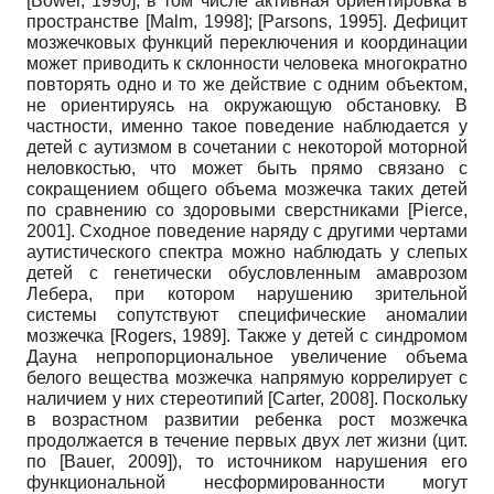
[
Bower, 1990
]
, в том числе активная ориентировка в
пространстве
[
Malm, 1998
]
;
[
Parsons, 1995
]
. Дефицит
мозжечковых функций переключения и координации
может приводить к склонности человека многократно
повторять одно и то же действие с одним объектом,
не ориентируясь на окружающую обстановку. В
частности, именно такое поведение наблюдается у
детей с аутизмом в сочетании с некоторой моторной
неловкостью, что может быть прямо связано с
сокращением общего объема мозжечка таких детей
по сравнению со здоровыми сверстниками
[
Pierce,
2001
]
. Сходное поведение наряду с другими чертами
аутистическо­го спектра можно наблюдать у слепых
детей с генетически обусловленным амаврозом
Лебера, при котором нарушению зрительной
системы сопутствуют специфические аномалии
мозжечка
[
Rogers, 1989
]
. Также у детей с синдромом
Дауна непропорциональное увеличение объема
белого вещества мозжечка напрямую коррелирует с
наличием у них стереотипий
[
Carter, 2008
]
. Поскольку
в возрастном развитии ребенка рост мозжечка
продолжается в течение первых двух лет жизни (цит.
по
[
Bauer, 2009
]
), то источником нарушения его
функциональной несформированности могут