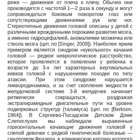
реже — движения от плеча к плечу. Обычно они
производятся с частотой 1—2 раза в секунду и могут
сопровождаться боковым поворотом глаз или
сопутствующими движениями рук или ног.
Стереотипные движения головой описаны у детей с
различными врожденными пороками развития мозга,
а именно гидроцефалией, аномалиями мозжечка или
ствола мозга (цит. по
[
Singer, 2009
]
). Наиболее ярким
примером является синдром «кукольного» качания
головой — редкое неврологическое расстройство,
которое проявляется в появлении у ребенка в
возрасте до 3-х лет характерных вертикальных
кивков головой с нарушениями походки по типу
атаксии. При этом синдроме нарушается
ликвородинамика, и за счет скопления жидкости в
желудочко­вой системе 3-й желудочек начинает
ритмически сокращаться, раздражая
экстрапирамидные двигательные пути на уровне
подкорковых структур (таламуса) (цит. по
[
Berkson,
1964
]
). В Сергиево-Посадском Детском Доме
Слепоглухих мы наблюдали выраженные
горизонтальные качающие движения головой у
слепой девочки с редкой генетической болезнью —
синдромом Фразера, в клиническую картину которого