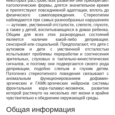
некоторых расстройствах развития они приобретают
патологические формы, длятся значительное время
и препятствуют повседневной адаптации, вплоть до
физического самоповреждения. Стереотипии
наблюдаются при самых разнообразных нарушениях
— аутизме, умственной отсталости, слепоте, глухоте,
а также у детей, воспитывающихся в домах ребенка.
Общим для всех этих разнородных состояний
является наличие какой-либо депривации:
сенсорной или социальной. Предполагают, что дети с
аутизмом и дети с умственной отсталостью
испытывают проблемы переработки и соотнесения
зрительных, слуховых и тактильно-кинестетических
сигналов, и поэтому они подвергаются своего рода
депривации, подобно слепым и глухим детям.
Патогенез стереотипного поведения связывают с
аномальным функционированием дофамин-
эргических и ГАМК-эргических нейронов системы
фронтальная кора-таламус-мозжечок, развитие
которой растянуто на несколько лет жизни и крайне
чувствительно к обеднению окружающей среды.
Общая информация