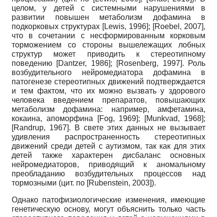
целом, у детей с системными нарушениями в
развитии повышен метаболизм дофамина в
подкорковых структурах
[
Lewis, 1996
]
;
[
Roebel, 2007
]
,
что в сочетании с несформированным корковым
торможением со стороны вышележащих лобных
структур может приводить к стереотипному
поведению
[
Dantzer, 1986
]
;
[
Rosenberg, 1997
]
. Роль
возбудительного нейромедиатора дофамина в
патогенезе стереотипных движений подтверждается
и тем фактом, что их можно вызвать у здорового
человека введением препаратов, повышающих
метаболизм дофамина: например, амфе­тамина,
кокаина, апоморфина
[
Fog, 1969
]
;
[
Munkvad, 1968
]
;
[
Randrup, 1967
]
. В свете этих данных не вызывает
удивления распространенность стереотипных
движений среди детей с аутизмом, так как для этих
детей также характерен дисбаланс основных
нейромедиа­торов, приводящий к аномальному
преобладанию возбудительных процессов над
тормозными (цит. по
[
Rubenstein, 2003
]
).
Однако патофизиологические изменения, имеющие
генетическую основу, могут объяснить только часть