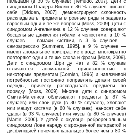
пальцами (в 30 % случаев)
[
Temudo, 2007
]
. Дети с
синдромом Прадера-Вилли в 86 % случаев щипают
себя
[
Didden, 2007
]
, демонстрируют склонность
раскладывать предметы в ровные ряды и задавать
взрослым одни и те же вопросы
[
Moss, 2009
]
. Дети с
синдромом Ангельмана в 12 % случаев совершают
бесцельные движения губами и челюстями, в 10 %
случаев — взмахи кистями, в 3 % случаев —
самоагрессию
[
Summers, 1995
]
, в 9 % случаев —
имеют аномальное пристрастие к воде, многократно
повторяют одни и те же слова и фразы
[
Moss, 2009
]
.
Дети с синдромом Шри ду Чат в 82 % случаев
отличаются аномальной привязанностью к
некоторым предметам
[
Cornish, 1996
]
и навязчивой
потребностью постоянно поправлять детали своей
одежды, прическу, раскладывать предметы по
порядку
[
Moss, 2009
]
. Многие дети с синдромом
Смита-Магениса облизывают предметы (в 87 %
случаев) или свои руки (в 80 % случаев), хлопают
или машут кистями (в 60 % случаев), наносят себе
удары (в 93 % случаев) или укусы (в 80 % случаев)
[
Martin, 2006
]
. У детей с окулоце- реброренальным
синдромом Лове наряду с врожденной катарактой и
дисфункцией почечных канальцев более чем в 80 %