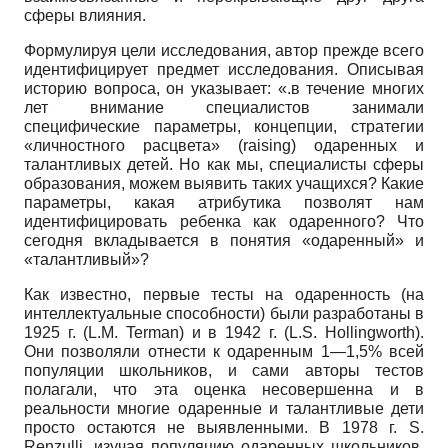
сферы влияния.
Формулируя цели исследования, автор прежде всего
идентифицирует предмет исследования. Описывая
историю вопроса, он указывает: «.в течение многих
лет внимание специалистов занимали
специфические параметры, концепции, стратегии
«личностного расцвета»
(raising)
одаренных и
талантливых детей. Но как мы, специалисты сферы
образования, можем выявить таких учащихся? Какие
параметры, какая атрибутика позволят нам
идентифицировать ребенка как одаренного? Что
сегодня вкладывается в понятия «одаренный» и
«талантливый»?
Как известно, первые тесты на одаренность (на
интеллектуальные способности) были разработаны в
1925 г.
(L.M. Terman)
и в 1942 г.
(L.S. Hollingworth).
Они позволяли отнести к одаренным 1—1,5% всей
популяции школьников, и сами авторы тестов
полагали, что эта оценка несовершенна и в
реальности многие одаренные и талантливые дети
просто остаются не выявленными. В 1978 г.
S.
Renzulli,
изучая популяцию одаренных школьников,