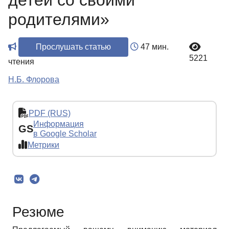
детей со своими
родителями»
Прослушать статью
47 мин.
5221
чтения
Н.Б. Флорова
PDF (RUS)
Информация
GS
в Google Scholar
Метрики
Резюме