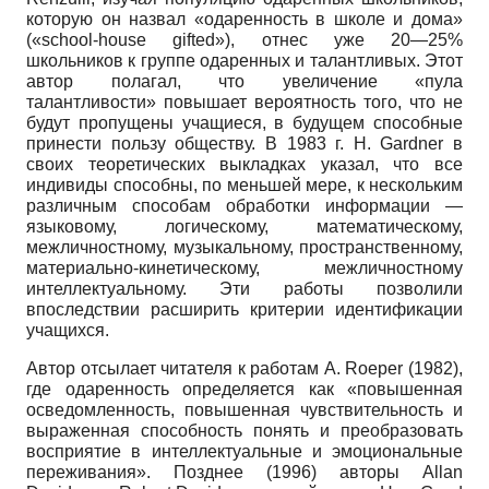
которую он назвал «одаренность в школе и дома»
(«school-house gifted»),
отнес уже 20—25%
школьников к группе одаренных и талантливых. Этот
автор полагал, что увеличение «пула
талантливости» повышает вероятность того, что не
будут пропущены учащиеся, в будущем способные
принести пользу обществу. В 1983 г. Н.
Gardner
в
своих теоретических выкладках указал, что все
индивиды способны, по меньшей мере, к нескольким
различным способам обработки информации —
языковому, логическому, математическому,
межличностному, музыкальному, пространственному,
материально-кинетическому, межличностному
интеллектуальному. Эти работы позволили
впоследствии расширить критерии идентификации
учащихся.
Автор отсылает читателя к работам А.
Roeper
(1982),
где одаренность определяется как «повышенная
осведомленность, повышенная чувствительность и
выраженная способность понять и преобразовать
восприятие в интеллектуальные и эмоциональные
переживания». Позднее (1996) авторы
Allan