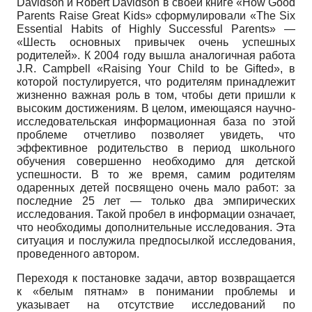
Davidson
и
Robert Davidson
в своей книге
«How Good
Parents Raise Great Kids»
сформулировали
«The Six
Essential Habits of Highly Successful Parents»
—
«Шесть основных привычек очень успешных
родителей». К 2004 году вышла аналогичная работа
J.R. Campbell «Raising Your Child to be Gifted»,
в
которой постулируется, что родителям принадлежит
жизненно важная роль в том, чтобы дети пришли к
высоким достижениям. В целом, имеющаяся научно­
исследовательская информационная база по этой
проблеме отчетливо позволяет увидеть, что
эффективное родительство в период школьного
обучения совершенно необходимо для детской
успешности. В то же время, самим родителям
одаренных детей посвящено очень мало работ: за
последние 25 лет — только два эмпирических
исследования. Такой пробел в информации означает,
что необходимы дополнительные исследования. Эта
ситуация и послужила предпосылкой исследования,
проведенного автором.
Переходя к постановке задачи, автор возвращается
к «белым пятнам» в понимании проблемы и
указывает на отсутствие исследований по