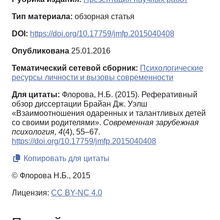
Тип материала:
обзорная статья
DOI:
https://doi.org/10.17759/jmfp.2015040408
Опубликована
25.01.2016
Тематический сетевой сборник:
Психологические
ресурсы личности и вызовы современности
Для цитаты:
Флорова, Н.Б. (2015). Реферативный
обзор диссертации Брайан Дж. Уэлш
«Взаимоотношения одаренных и талантливых детей
со своими родителями».
Современная зарубежная
психология,
4
(4), 55–67.
https://doi.org/10.17759/jmfp.2015040408
Копировать для цитаты
© Флорова Н.Б., 2015
Лицензия:
CC BY-NC 4.0