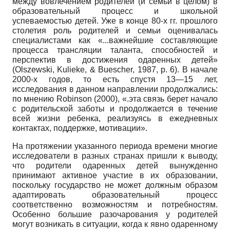
между вовлечением родителей (и семьи в целом) в
образовательный процесс и школьной
успеваемостью детей. Уже в конце 80-х гг. прошлого
столетия роль родителей и семьи оценивалась
специалистами как «...важнейшие составляющие
процесса трансляции таланта, способностей и
перспектив в достижения одаренных детей»
(Olszewski, Kulieke,
&
Buescher,
1987,
p.
6). В начале
2000-х годов, то есть спустя 13—15 лет,
исследования в данном направлении продолжались:
по мнению
Robinson
(2000), «.эта связь берет начало
с родительской заботы и продолжается в течение
всей жизни ребенка, реализуясь в ежедневных
контактах, поддержке, мотивации».
На протяжении указанного периода времени многие
исследователи в разных странах пришли к выводу,
что родители одаренных детей вынужденно
принимают активное участие в их образовании,
поскольку государство не может должным образом
адаптировать образовательный процесс
соответственно возможностям и потребностям.
Особенно большие разочарования у родителей
могут возникать в ситуации, когда к явно одаренному