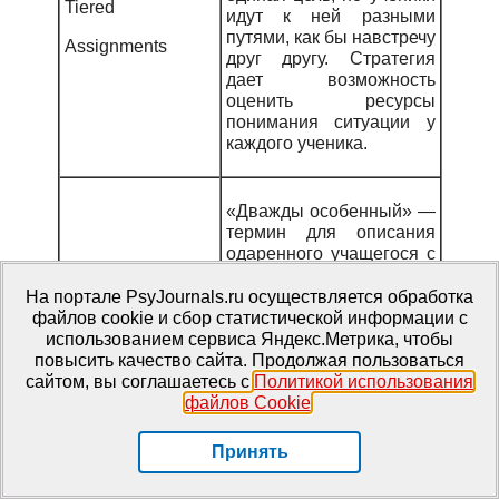
Tiered
идут к ней разными
путями, как бы навстречу
Assignments
друг другу. Стратегия
дает возможность
оценить ресурсы
понимания ситуации у
каждого ученика.
«Дважды особенный» —
термин для описания
одаренного учащегося с
ограниченными
Twice Exceptional
возможностями
На портале PsyJournals.ru осуществляется обработка
здоровья. Такие
файлов cookie и сбор статистической информации с
учащиеся могут быть
использованием сервиса Яндекс.Метрика, чтобы
также выделены в
повысить качество сайта. Продолжая пользоваться
группу
GT
/
LD
.
сайтом, вы соглашаетесь с
Политикой использования
файлов Cookie
.
Термин для описания
Принять
расхождений между
результатами обучения и