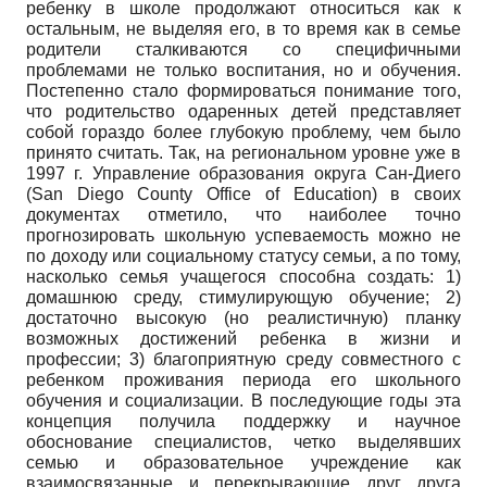
ребенку в школе продолжают относиться как к
остальным, не выделяя его, в то время как в семье
родители сталкиваются со специфичными
проблемами не только воспитания, но и обучения.
Постепенно стало формироваться понимание того,
что родительство одаренных детей представляет
собой гораздо более глубокую проблему, чем было
принято считать. Так, на региональном уровне уже в
1997 г. Управление образования округа Сан-Диего
(San Diego County Office of Education)
в своих
документах отметило, что наиболее точно
прогнозировать школьную успеваемость можно не
по доходу или социальному статусу семьи, а по тому,
насколько семья учащегося способна создать: 1)
домашнюю среду, стимулирующую обучение; 2)
достаточно высокую (но реалистичную) планку
возможных достижений ребенка в жизни и
профессии; 3) благоприятную среду совместного с
ребенком проживания периода его школьного
обучения и социализации. В последующие годы эта
концепция получила поддержку и научное
обоснование специалистов, четко выделявших
семью и образовательное учреждение как
взаимосвязанные и перекрывающие друг друга