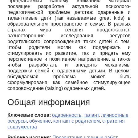
Предлагаемый вашему вниманию материал
посвящен разработке актуальной психолого-
педагогической проблеме детства: одаренные и
талантливые дети (так называемые great kids) в
образовательном пространстве и семье. В разных
странах мира сегодня продолжаются
разносторонние исследования ресурсов
родительского сопровождения таких детей с тем,
чтобы родители могли как поддержать и
стимулировать их развитие, так и придать ему
перспективное и позитивное направление, а также
чтобы разработать и внедрять механизмы
поддержки семей с одаренными детьми. В целом,
обсуждаемая проблема может быть
сформулирована как семейное стимулирующее
сопровождение (raising) одаренных детей.
Общая информация
Ключевые слова:
одаренность
,
талант
,
личностные
ресурсы
,
обучение
,
контакт с родителем
,
стратегия
содружества
Рубрика издания:
Презентация научных работ