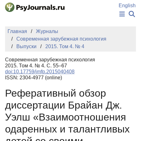
Перейти к основному содержанию
English
НОВОСТИ
Главная
Журналы
ИЗДАНИЯ
Современная зарубежная психология
АВТОРЫ
Выпуски
2015. Том 4. № 4
ПОДАТЬ РУКОПИСЬ
БАЗА ЗНАНИЙ
Современная зарубежная психология
КЛЮЧЕВЫЕ СЛОВА
2015. Том 4. № 4. С. 55–67
Регистрация
Вход
doi:10.17759/jmfp.2015040408
ISSN: 2304-4977 (online)
Реферативный обзор
диссертации Брайан Дж.
Уэлш «Взаимоотношения
одаренных и талантливых