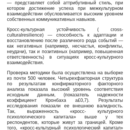
— представляет собой аттрибутивный стиль, при
котором достижение успеха при межкультурном
взаимодействии обусловливается высоким уровнем
собственных коммуникативных навыков.
Кросс-культурная устойчивость ( cross-
culturalresilience) — способность к адаптации и
восстановлению после различного рода событий —
как негативных (например, несчастья, конфликты,
неудачи), так и позитивных (например, повышенная
ответственность) в ситуациях кросс-культурного
взаимодействия.
Проверка методики была осуществлена на выборке
из почти 500 человек. Четырехфакторная структура
по результатам конфирматорного факторного
анализа показала высокий уровень соответствия
исходным данным, (показатель надежности
коэффициент Кронбаха а£0,7). Результаты
исследования показали ее внешнюю валидность.
Так, выраженность «кросс- культурного
психологического капитала» выше у тех
респондентов, которые живут за границей. Кроме
того, «кросс-культурный психологический капитал»