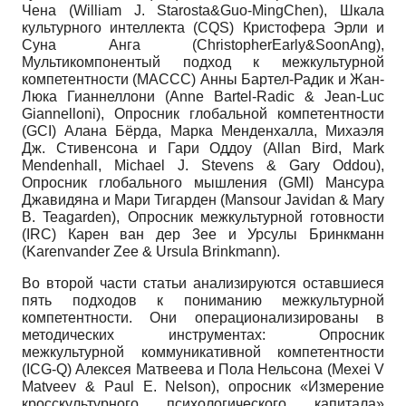
Чена (William J. Starosta&Guo-MingChen), Шкала
культурного интеллекта (CQS) Кристофера Эрли и
Суна Анга (ChristopherEarly&SoonAng),
Мультикомпонентый подход к межкультурной
компетентности (MACCC) Анны Бартел-Радик и Жан-
Люка Гианнеллони (Anne Bartel-Radic & Jean-Luc
Giannelloni), Опросник глобальной компетентности
(GCI) Алана Бёрда, Марка Менденхалла, Михаэля
Дж. Стивенсона и Гари Оддоу (Allan Bird, Mark
Mendenhall, Michael J. Stevens & Gary Oddou),
Опросник глобального мышления (GMI) Мансура
Джавидяна и Мари Тигарден (Mansour Javidan & Mary
B. Teagarden), Опросник межкультурной готовности
(IRC) Карен ван дер 3ee и Урсулы Бринкманн
(Karenvander Zee & Ursula Brinkmann).
Во второй части статьи анализируются оставшиеся
пять подходов к пониманию межкультурной
компетентности. Они операционализированы в
методических инструментах: Опросник
межкультурной коммуникативной компетентности
(ICG-Q) Алексея Матвеева и Пола Нельсона (Mexei V
Matveev & Paul E. Nelson), опросник «Измерение
кросскультурного психологического капитала»