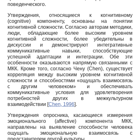
поведенческого.
Утверждения, относящиеся к когнитивному
(cognitive) компоненту, основаны на понятии
когнитивной сложности. Согласно авторам методики,
люди, обладающие более высоким уровнем
когнитивной сложности, более убедительны в
дискуссии и демонстрируют интегративные
коммуникативные навыки, способствующие
успешной адаптации и интеграции. Обе эти
особенности оказываются напрямую связанными с
МКК. Кроме того, согласно Чену (Chen), существует
корреляция между высоким уровнем когнитивной
сложности и способностями «ощущать взаимосвязь
с другим человеком» и обеспечивать
коммуникативные условия для удовлетворения
потребностей других в межкультурном
взаимодействии
[
Chen, 1996
]
.
Утверждения опросника, касающиеся измерения
эмоционального (affective) компонента МКК,
направлены на выявление способности человека
ощущать эмоциональную взаимосвязь с
представителем другой культуры.