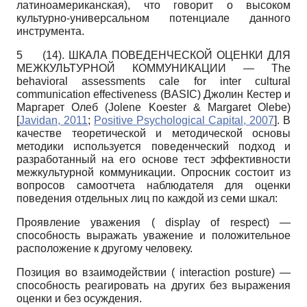
латиноамериканская), что говорит о высоком
культурно-универсальном потенциале данного
инструмента.
5
(14). ШКАЛА ПОВЕДЕНЧЕСКОЙ ОЦЕНКИ ДЛЯ
МЕЖКУЛЬТУРНОЙ КОММУНИКАЦИИ — The
behavioral assessments cale for inter cultural
communication effectiveness (BASIC) Джолин Кестер и
Маргарет Олеб (Jolene Koester & Margaret Olebe)
[
Javidan, 2011
;
Positive Psychological Capital, 2007
]
. В
качестве теоретической и методической основы
методики используется поведенческий подход и
разработанный на его основе тест эффективности
межкультурной коммуникации. Опросник состоит из
вопросов самоотчета наблюдателя для оценки
поведения отдельных лиц по каждой из семи шкал:
Проявление уважения ( display of respect) —
способность выражать уважение и положительное
расположение к другому человеку.
Позиция во взаимодействии ( interaction posture) —
способность реагировать на других без выражения
оценки и без осуждения.