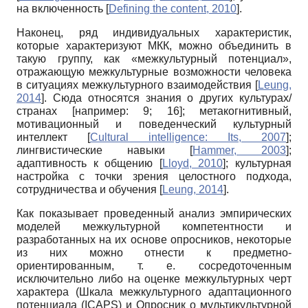
на включенность
[
Defining the content, 2010
]
.
Наконец, ряд индивидуальных характеристик,
которые характеризуют МКК, можно объединить в
такую группу, как «межкультурный потенциал»,
отражающую межкультурные возможности человека
в ситуациях межкультурного взаимодействия
[
Leung,
2014
]
. Сюда относятся знания о других культурах/
странах [например: 9; 16]; метакогнитивный,
мотивационный и поведенческий культурный
интеллект
[
Cultural intelligence: Its, 2007
]
;
лингвистические навыки
[
Hammer, 2003
]
;
адаптивность к общению
[
Lloyd, 2010
]
; культурная
настройка с точки зрения целостного подхода,
сотрудничества и обучения
[
Leung, 2014
]
.
Как показывает проведенный анализ эмпирических
моделей межкультурной компетентности и
разработанных на их основе опросников, некоторые
из них можно отнести к предметно-
ориентированным, т. е. сосредоточенным
исключительно либо на оценке межкультурных черт
характера (Шкала межкультурного адаптационного
потенциала (ICAPS) и Опросник о мультикультурной