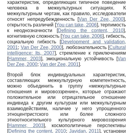
характеристик, определяющих типичное поведение
человека в межкультурных ситуациях. К
межкультурным чертам, как правило, исследователи
относят непредубежденность
[
Van Der Zee, 2000
]
,
открытость различий
[
You can take, 2006
]
, терпимость
к неоднозначности
[
Defining the content, 2010
]
,
когнитивную сложность
[
You can take, 2006
]
, гибкость,
социальную гибкость
[
Development and validation,
2001
;
Van Der Zee, 2000
]
, любознательность
[
Cultural
intelligence: Its, 2007
]
, стремление к приключениям
[
Hammer, 2003
]
, эмоциональную устойчивость
[
Van
Der Zee, 2000
;
Van der Zee, 2001
]
.
Второй блок индивидуальных характеристик,
составляющих межкультурную компетентность,
можно объединить в группу «межкультурные
отношения и мировоззрение», которые отражают
положительное или отрицательное отношение
индивида к другим культурам или межкультурным
взаимодействиям, наличие у него упрощенного
этноцентристского или более сложного
этноотносительного культурного мировоззрения
[
Hammer, 2003
]
, космополитичные перспективы
[
Defining the content, 2010
;
Javidan, 2011
]
, установки