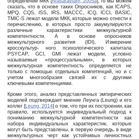
определений МКК
[
Arasaratnam, 2005а
]
, то мы можем
сказать, что в основе таких Опросников, как ICAPS,
MPQ, CQS, ISS, IRS, MACCC, ICQ, ICCI, BASIC,
TMIC-S лежат модели МКК, которые можно отнести к
перечислению, в которых просто аккумулируются
различные характеристики межкультурной
компетентности. А в основе опросников
межкультурного развития (IDI), Измерение
кросскультур- ного психологического капитала
PSYCAP, GCI, GMI лежат модели, условно
называемые «процессуальными», в которых
межкультурная компетентность определяется не
только с помощью отдельных компетен­ций, но и с
учетом многообразия связей их с другими
ключевыми компетенциями.
Кроме этого, анализ представленных эмпирических
моделей подтверждает мнение Леунга (Leung) и его
коллег
[
Leung, 2014
]
о том, что при их построении, как
правило, используется индивидуальный подход к
пониманию межкультурной компетентности как
набора индивидуальных характеристик, которые
могут быть представлены, в первую очередь, в виде
межкультурных черт как устойчивых личностных