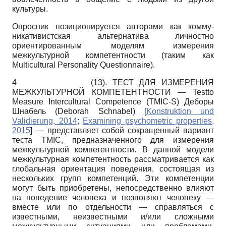
культуры.
Опросник позиционируется авторами как комму-
никативистская альтернатива личностно
ориентированным моделям измерения
межкультурной компетентности (таким как
Multicultural Personality Questionnaire).
4
(13). ТЕСТ ДЛЯ ИЗМЕРЕНИЯ
МЕЖКУЛЬТУРНОЙ КОМПЕТЕНТНОСТИ — Testto
Measure Intercultural Competence (TMIC-S) Деборы
Шнабель (Deborah Schnabel)
[
Konstruktion und
Validierung, 2014
;
Examining psychometric properties,
2015
]
— представляет собой сокращенный вариант
теста TMIC, предназначенного для измерения
межкультурной компетентности. В данной модели
межкультурная компетентность рассматривается как
глобальная ориентация поведения, состоящая из
нескольких групп компетенций. Эти компетенции
могут быть приобретены, непосредственно влияют
на поведение человека и позволяют человеку —
вместе или по отдельности — справляться с
известными, неизвестными и/или сложными