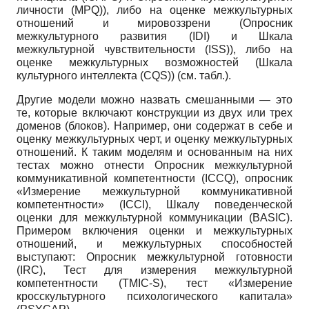
личности (MPQ)), либо на оценке межкультурных
отношений и мировоззрени (Опросник
межкультурного развития (IDI) и Шкала
межкультурной чувствительности (ISS)), либо на
оценке межкультурных возможностей (Шкала
культурного интеллекта (CQS)) (см. табл.).
Другие модели можно назвать смешанными — это
те, которые включают конструкции из двух или трех
доменов (блоков). Например, они содержат в себе и
оценку межкультурных черт, и оценку межкультурных
отношений. К таким моделям и основанным на них
тестах можно отнести Опросник межкультурной
коммуникативной компетентности (ICСQ), опросник
«Измерение межкультурной коммуникативной
компетентности» (ICCI), Шкалу поведенческой
оценки для межкультурной коммуникации (BASIC).
Примером включения оценки и межкультурных
отношений, и межкультурных способностей
выступают: Опросник межкультурной готовности
(IRC), Тест для измерения межкультурной
компетентности (TMIC-S), тест «Измерение
кросскультурного психологического капитала»