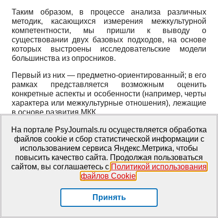
Таким образом, в процессе анализа различных
методик, касающихся измерения межкультурной
компетентности, мы пришли к выводу о
существовании двух базовых подходов, на основе
которых выстроены исследовательские модели
большинства из опросников.
Первый из них — предметно-ориентированный; в его
рамках представляется возможным оценить
конкретные аспекты и особенности (например, черты
характера или межкультурные отношения), лежащие
в основе развития МКК.
Другой подход, напротив, включает в себя так
На портале PsyJournals.ru осуществляется обработка
называемые смешанные модели. МКК, измеряемая в
файлов cookie и сбор статистической информации с
его русле, представляется многосоставным
использованием сервиса Яндекс.Метрика, чтобы
понятием, сочетающим в себе одновременно
повысить качество сайта. Продолжая пользоваться
несколько групп факторов, например, особенности
сайтом, вы соглашаетесь с
Политикой использования
мировоззрения и межкультурные отношения. Это, в
файлов Cookie
.
свою очередь, существенно расширяет возможности
рассмотрения взаимосвязей внутри МКК, между ее
Принять
компонентами, которые, в свою очередь, становятся
значимой частью самой МКК, а не ее независимыми