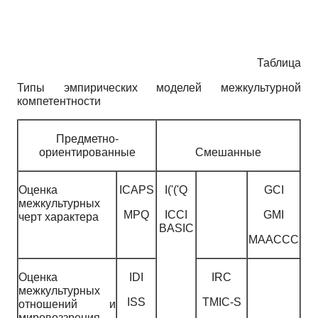
Таблица
Типы эмпирических моделей межкультурной
компетентности
Предметно-
ориентированные
Смешанные
Оценка
ICAPS
I('('Q
GCI
межкультурных
MPQ
ICCI
GMI
черт характера
BASIC
MAACCC
Оценка
IDI
IRC
межкультурных
ISS
TMIC-S
отношений и
мировоззрения