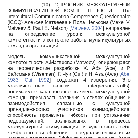
1
(10). ОПРОСНИК МЕЖКУЛЬТУРНОЙ
КОММУНИКАТИВНОЙ КОМПЕТЕНТНОСТИ - The
Intercultural Communication Competence Questionnaire
(ICСQ) Алексея Матвеева и Пола Нельсона (Mexei V.
Matveev & Paul E. Nelson)
[
Matveev, 2004
]
направлен
на определение уровня межкультурной
компететности в контексте работы мультикультурных
команд и организаций.
Модель коммуникативной межкультурной
компетентности А.Матвеева (Matveev), опирающаяся
на теоретические разработки Х. Абэ (Abe) и Р.
Вайсмана (Wiseman), Г. Чуи (Cui) и Н. Ава (Awa)
[
Abe,
1983
;
Cui, 1992
]
, содержит 4 измерения. Это
межличностные навыки ( interper­sonalskills),
понимаемые как способность члена межкультурной
команды признавать различия в стилях общения и
взаимодействия, связанные с культурной
принадлежностью участников взаимодействия;
способность проявлять гибкость при устранении
недоразумений, возникающих в процессе
межкультурной коммуникации, и чувствовать себя
комфортно при общении с представителями иных