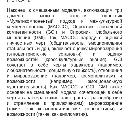
(PSYCAP).
Наконец, к смешанным моделям, включающим три
домена, можно отнести опросник
«Мультикомпонентый подход к межкультурной
компетентности» (MACCC), Опросник глобальной
компетентности (GCI) и Опросник глобального
мышления (GMI). Так, MACCC наряду с оценкой
личностных черт (общительность, эмоциональная
стабильность и др.), включает оценку мировоззрения
(этноцентристские установки) и оценку
возможностей (кросс-культурные знания). GCI
сочетает в себе черты характера (например,
любознательность, социальную гибкость), отношения
и мировоззрение (например, космополитизм) и
возможности (например, эмоциональную
чувствительность). Как MACCC и GCI, GMI также
основан на смешанной модели, сочетающей в себе
черты характера (такие, как страсть к разнообразию
и стремление к приключениям), мировоззрение
(такие, как космополитические перспективы) и
возможности (такие, как дипломатия).