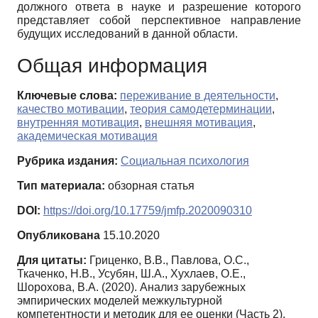
должного ответа в науке и разрешение которого
представляет собой перспективное направление
будущих исследований в данной области.
Общая информация
Ключевые слова:
переживание в деятельности
,
качество мотивации
,
теория самодетерминации
,
внутренняя мотивация
,
внешняя мотивация
,
академическая мотивация
Рубрика издания:
Социальная психология
Тип материала:
обзорная статья
DOI:
https://doi.org/10.17759/jmfp.2020090310
Опубликована
15.10.2020
Для цитаты:
Гриценко, В.В., Павлова, О.С.,
Ткаченко, Н.В., Усубян, Ш.А., Хухлаев, О.Е.,
Шорохова, В.А. (2020). Анализ зарубежных
эмпирических моделей межкультурной
компетентности и методик для ее оценки (Часть 2).