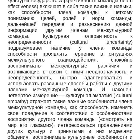
культур и государств. Эффективность команды (team
effectiveness) включает в себя такие важные навыки,
как способности члена команды к четкому
пониманию целей, ролей и норм команды;
дальнейшей передаче и разъяснению данной
информации другим членам межкультурной
команды. Культурная толерантность к
неопределенности (cultural uncertainty)
подразумевает наличие у члена команды
способности проявлять терпение в ситуациях
межкультурного взаимодействия, спокойно
воспринимать межкультурные различия и
возникающие в связи с ними неоднозначность и
неопределенность, быстро адаптироваться и
использовать различные способы работы с другими
членами межкультурной команды. И, наконец,
четвертое измерение — культурная эмпатия ( cultural
empathy) отражает такие важные особенности члена
межкультурной команды, как способность изменять
свое поведение в соответствии с особенностями
восприятия другого члена команды («смотреть на
мир его глазами»), интересоваться проявлениями
других культур и принятыми в них моделями
общения, воспринимать культурные особенности и