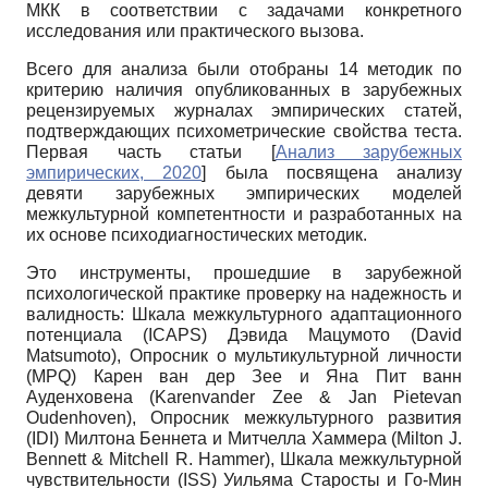
МКК в соответствии с задачами конкретного
исследования или практического вызова.
Всего для анализа были отобраны 14 методик по
критерию наличия опубликованных в зарубежных
рецензируемых журналах эмпирических статей,
подтверждающих психометрические свойства теста.
Первая часть статьи
[
Анализ зарубежных
эмпирических, 2020
]
была посвящена анализу
девяти зарубежных эмпирических моделей
межкультурной компетентности и разработанных на
их основе психодиагностических методик.
Это инструменты, прошедшие в зарубежной
психологической практике проверку на надежность и
валидность: Шкала межкультурного адаптационного
потенциала (ICAPS) Дэвида Мацумото (David
Matsumoto), Опросник о мультикультурной личности
(MPQ) Карен ван дер Зее и Яна Пит ванн
Ауденховена (Karenvander Zee & Jan Pietevan
Oudenhoven), Опросник межкультурного развития
(IDI) Милтона Беннета и Митчелла Хаммера (Milton J.
Bennett & Mitchell R. Hammer), Шкала межкультурной
чувствительности (ISS) Уильяма Старосты и Го-Мин