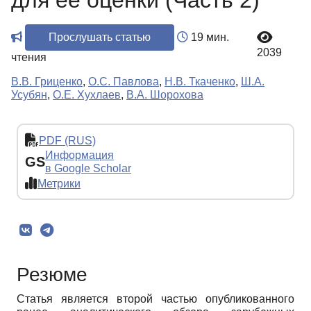
для ее оценки (Часть 2)
Прослушать статью
19 мин.
2039
чтения
В.В. Гриценко
,
О.С. Павлова
,
Н.В. Ткаченко
,
Ш.А.
Усубян
,
О.Е. Хухлаев
,
В.А. Шорохова
PDF (RUS)
Информация
GS
в Google Scholar
Метрики
Резюме
Статья является второй частью опубликованного