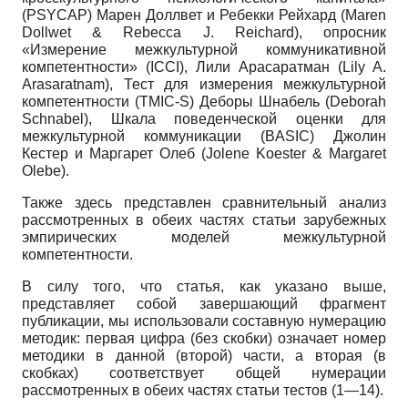
(PSYCAP) Марен Доллвет и Ребекки Рейхард (Maren
Dollwet & Rebecca J. Reichard), опросник
«Измерение межкультурной коммуникативной
компетентности» (ICCI), Лили Арасаратман (Lily A.
Arasaratnam), Тест для измерения межкультурной
компетентности (TMIC-S) Деборы Шнабель (Deborah
Schnabel), Шкала поведенческой оценки для
межкультурной коммуникации (BASIC) Джолин
Кестер и Маргарет Олеб (Jolene Koester & Margaret
Olebe).
Также здесь представлен сравнительный анализ
рассмотренных в обеих частях статьи зарубежных
эмпирических моделей межкультурной
компетентности.
В силу того, что статья, как указано выше,
представляет собой завершающий фрагмент
публикации, мы использовали составную нумерацию
методик: первая цифра (без скобки) означает номер
методики в данной (второй) части, а вторая (в
скобках) соответствует общей нумерации
рассмотренных в обеих частях статьи тестов (1—14).