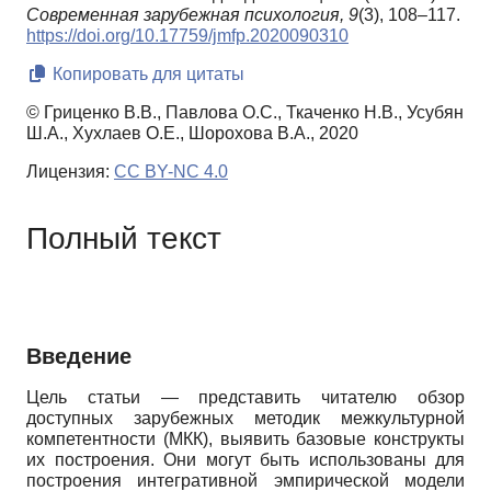
Современная зарубежная психология,
9
(3), 108–117.
https://doi.org/10.17759/jmfp.2020090310
Копировать для цитаты
© Гриценко В.В., Павлова О.С., Ткаченко Н.В., Усубян
Ш.А., Хухлаев О.Е., Шорохова В.А., 2020
Лицензия:
CC BY-NC 4.0
Полный текст
Введение
Цель статьи — представить читателю обзор
доступных зарубежных методик межкультурной
компетентности (МКК), выявить базовые конструкты
их построения. Они могут быть использованы для
построения интегративной эмпирической модели