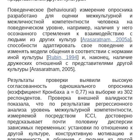
Поведенческое (behavioural) измерение опросника
разработано для оценки межкультурной и
межличностной компетентности человека на
поведенческом уровне, например, наличия у него
осознанного стремления к взаимодействию с
людьми из других культур
[
Arasaratnam, 2005а
]
,
способности адаптировать свое поведение и
изменять модели общения в соответствии с нормами
иной культуры
[
Rubin, 1994
]
и, наконец, наличие
дружеских отношений с представителями другой
культуры
[
Arasaratnam, 2005
]
.
Результаты проверки выявили высокую
согласованность одношкального опросника
(коэффициент Кронбаха а = 0,77) на выборке из 302
респондентов. Проверка внешней валидности
показала, что по результатам регрессионного
анализа уровень межкультурной компетентности,
измеряемой посредством ICCI, достоверно
предсказывает почти половину дисперсии
зависимых переменных: установки по отношению к
другой культуре, конструктивную мотивацию и
вовлеченность в общение с людьми из другой