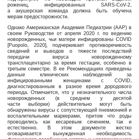
рожениц, инфицированных SARS-CoV-2,
а акушерская команда должна быть обучена
мерам предосторожности.
Однако Американская Академия Педиатрии (ААР) в
своем Руководстве от апреля 2020 г. по ведению
новорожденных, чьи матери инфицированы COVID
[
Puopolo, 2020
]
, подчеркивает противоречивость
сведений и выводов о тяжести последствий
передачи вируса новорожденному
трансплацентарно за время гестации, особенно в
третьем семестре. В ее Рекомендациях приведены
данные клинических наблюдений за
инфицированными женщинами с COVID,
диагностированным в разное время дородового
периода. Отмечается, что у незначительного числа
новорожденных (в среднем у десятой
части выборки) действительно могут быть
обнаружены вирусы с сопутствующей пневмонией и
воспалительными маркерами, притом что роды
проводились как кесаревым сечением, так и
естественно. В этом документе жестко
оговаривается вынужденная необходимость