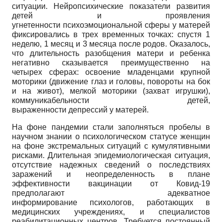
ситуации. Нейропсихические показатели развития
детей и проявления
угнетенности психоэмоциональной сферы у матерей
фиксировались в трех временных точках: спустя 1
неделю, 1 месяц и 3 месяца после родов. Оказалось,
что длительность разобщения матери и ребенка
негативно сказывается преимущественно на
четырех сферах: освоение младенцами крупной
моторики (движение глаз и головы, повороты на бок
и на живот), мелкой моторики (захват игрушки),
коммуникабельности детей,
выраженности депрессий у матерей.
На фоне пандемии стали заполняться пробелы в
научном знании о психологическом статусе женщин
на фоне экстремальных ситуаций с кумулятивными
рисками. Длительная эпидемиологическая ситуация,
отсутствие надежных сведений о последствиях
заражений и неопределенность в плане
эффективности вакцинации от Ковид-19
предполагают адекватное
информирование психологов, работающих в
медицинских учреждениях, и специалистов
реабилитационных центров. Требуется постоянный