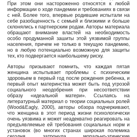
При этом они настороженно относятся к любой
информации о ходе пандемии и требованиях в связи
с ней. Более того, впервые родившие испытали на
себе разобщенность с семьей и близкими и больше
склонялись к партнерским родам. Авторы материала
обращают внимание властей на необходимость
особо продуманной зашиты этой уязвимой группы
населения, причем не только в текущую пандемию,
но в любую потенциально возможную для защиты
тех, кто подвергается наибольшему риску.
Авторы призывают помнить, что каждая пятая
женщина испытывает проблемы с психическим
здоровьем в первый год после рождения ребенка, и
первый опыт материнства может быть под угрозой
социального неодобрения при несоответствии
образу «идеальной матери». Ссылаясь на
литературный материал о теории социальных ролей
(Wood&Eagly, 2000), авторы обзора подчеркивают,
что женщина в этот период жизни психологически
очень уязвима и может неадекватно реагировать на
предъявляемые ей требования социальных норм и
установок (во многих странах широкая полемика
сегодня затронула морально-этические