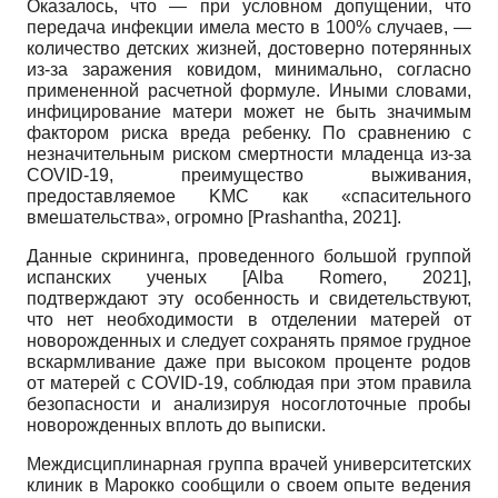
Оказалось, что — при условном допущении, что
передача инфекции имела место в 100% случаев, —
количество детских жизней, достоверно потерянных
из-за заражения ковидом, минимально, согласно
примененной расчетной формуле. Иными словами,
инфицирование матери может не быть значимым
фактором риска вреда ребенку. По сравнению с
незначительным риском смертности младенца из-за
COVID-19, преимущество выживания,
предоставляемое KMC как «спасительного
вмешательства», огромно
[
Prashantha, 2021
]
.
Данные скрининга, проведенного большой группой
испанских ученых
[
Alba Romero, 2021
]
,
подтверждают эту особенность и свидетельствуют,
что нет необходимости в отделении матерей от
новорожденных и следует сохранять прямое грудное
вскармливание даже при высоком проценте родов
от матерей с COVID-19, соблюдая при этом правила
безопасности и анализируя носоглоточные пробы
новорожденных вплоть до выписки.
Междисциплинарная группа врачей университетских
клиник в Марокко сообщили о своем опыте ведения