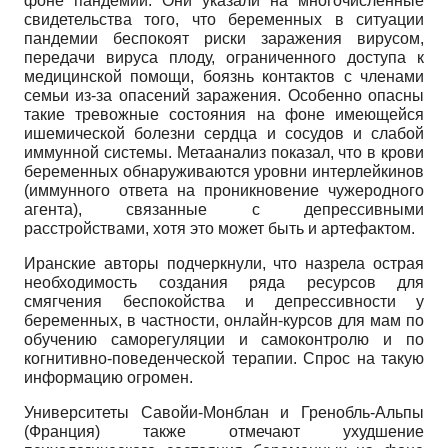
фоне пандемии. Они указали на многочисленные
свидетельства того, что беременных в ситуации
пандемии беспокоят риски заражения вирусом,
передачи вируса плоду, ограниченного доступа к
медицинской помощи, боязнь контактов с членами
семьи из-за опасений заражения. Особенно опасны
такие тревожные состояния на фоне имеющейся
ишемической болезни сердца и сосудов и слабой
иммунной системы. Метаанализ показал, что в крови
беременных обнаруживаются уровни интерлейкинов
(иммунного ответа на проникновение чужеродного
агента), связанные с депрессивными
расстройствами, хотя это может быть и артефактом.
Иранские авторы подчеркнули, что назрела острая
необходимость создания ряда ресурсов для
смягчения беспокойства и депрессивности у
беременных, в частности, онлайн-курсов для мам по
обучению саморегуляции и самоконтролю и по
когнитивно-поведенческой терапии. Спрос на такую
информацию огромен.
Университеты Савойи-Монблан и Гренобль-Альпы
(Франция) также отмечают ухудшение