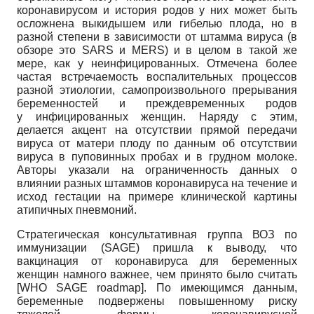
коронавирусом и история родов у них может быть
осложнена выкидышем или гибелью плода, но в
разной степени в зависимости от штамма вируса (в
обзоре это SARS и MERS) и в целом в такой же
мере, как у неинфицированных. Отмечена более
частая встречаемость воспалительных процессов
разной этиологии, самопроизвольного прерывания
беременностей и преждевременных родов
у инфицированных женщин. Наряду с этим,
делается акцент на отсутствии прямой передачи
вируса от матери плоду по данным об отсутствии
вируса в пуповинных пробах и в грудном молоке.
Авторы указали на ограниченность данных о
влиянии разных штаммов коронавируса на течение и
исход гестации на примере клинической картины
атипичных пневмоний.
Стратегическая консультативная группа ВОЗ по
иммунизации (SAGE) пришла к выводу, что
вакцинация от коронавируса для беременных
женщин намного важнее, чем принято было считать
[
WHO SAGE roadmap
]
. По имеющимся данным,
беременные подвержены повышенному риску