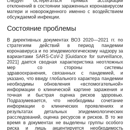
следует остерегаться прямых ассоциаций
отклонений в состоянии зараженных коронавирусом
матери и новорожденного именно с воздействием
обсуждаемой инфекции.
Состояние проблемы
В директивных документах ВОЗ 2020—2021 гг. по
стратегиям действий в период пандемии
коронавируса и по эпидемиологическому надзору за
вариантами SARS-CoV-2
[
Guidance for surveillance,
2021
]
дается сводная характеристика неотложных
мер со стороны системы
здравоохранения, связанных с пандемией, и
указано, что ввиду глобального характера пандемии
необходимы обновления «вспомогательной»
информации о клинической картине заражения и
точная и быстрая оценка рисков здоровью.
Подразумевается, что необходимы сочетание
информации о клинических проявлениях и
результатах детальных эпидемиологических
расследований, оценка ресурсов и рисков. В то же
время в документах не выделены группы особого
риска и лишь акцентируется необходимость