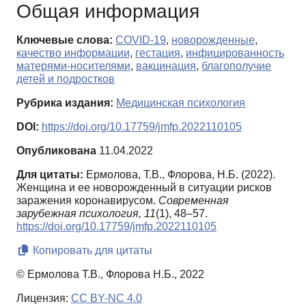
Общая информация
Ключевые слова:
COVID-19
,
новорожденные
,
качество информации
,
гестация
,
инфицированность
матерями-носителями
,
вакцинация
,
благополучие
детей и подростков
Рубрика издания:
Медицинская психология
DOI:
https://doi.org/10.17759/jmfp.2022110105
Опубликована
11.04.2022
Для цитаты:
Ермолова, Т.В., Флорова, Н.Б. (2022).
Женщина и ее новорожденный в ситуации рисков
заражения коронавирусом.
Современная
зарубежная психология,
11
(1), 48–57.
https://doi.org/10.17759/jmfp.2022110105
Копировать для цитаты
© Ермолова Т.В., Флорова Н.Б., 2022
Лицензия:
CC BY-NC 4.0