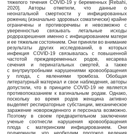
тяжелого течения COVID-19 у беременных
[
Rebahi,
2020
]
. Авторы отметили, что данные о
неонатальной смертности у инфицированных
рожениц (изначально здоровых соматически) крайне
ограничены и противоречивы и невозможно с
уверенностью связывать летальные исходы
родоразрешения именно с инфицированием матери
и ее тяжелым состоянием. Они приняли во внимание
результаты других исследований, в которых
инфекция COVID-19 связывалась с повышенной
частотой преждевременных родов, кесарева
сечения и перинатальных смертей, а также
с внутриутробными нарушениями кровообращения
у плода, с явлениями тромбоза. Обобщая
литературный материал и свои наблюдения, авторы
допустили, что в принципе COVID-19 не является
противопоказанием к вагинальным родам. Однако,
поскольку во время родов женщина активно
выделяет респираторные субстанции, механическое
заражение новорожденного и персонала возможно.
Поэтому в своем предварительном заключении
ученые соотнесли нарушения кровообращения
плода с материнским инфицированием. Они
подчеркнули, что необходим протокол ведения