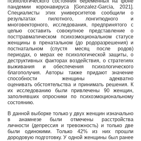
психологического состояния беременных на фоне
пандемии коронавируса
[
Gonzalez-Garcia, 2021
]
.
Специалисты этих университетов сообщили о
результатах пилотного, лонгитюдного и
многовекторного, исследования, предпринятого с
целью составить совокупное представление о
посттравматическом психоэмоциональном статусе
женщины в пренатальном (до родоразрешения) и
постнатальном (спустя месяц после родов)
периодах, о мерах ее психологической защиты, о
деструктивных факторах воздействия, о стратегиях
выживания и обеспечения психологического
благополучия. Авторы также придают значение
способности женщины адекватно
оценивать обстоятельства и принимать решения. К
их исследованию были привлечены 90 женщин,
заполнявших опросники по психоэмоциональному
состоянию.
В данной выборке только у двух женщин изначально
в анамнезе были отмечены расстройства
личности (депрессия и тревожность) и только две
были одинокими. Только 42% из них прошли
дородовую подготовку. У одной женщины был ранее