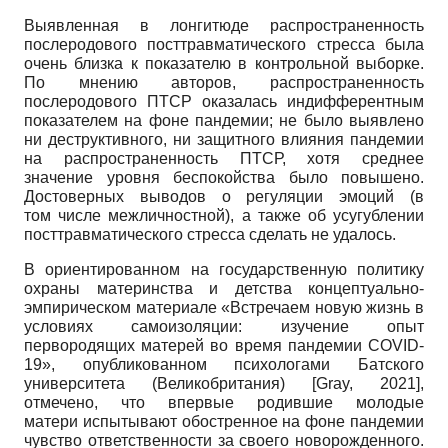
Выявленная в лонгитюде распространенность
послеродового посттравматического стресса была
очень близка к показателю в контрольной выборке.
По мнению авторов, распространенность
послеродового ПТСР оказалась индифферентным
показателем на фоне пандемии; не было выявлено
ни деструктивного, ни защитного влияния пандемии
на распространенность ПТСР, хотя среднее
значение уровня беспокойства было повышено.
Достоверных выводов о регуляции эмоций (в
том числе межличностной), а также об усугублении
посттравматического стресса сделать не удалось.
В ориентированном на государственную политику
охраны материнства и детства концептуально-
эмпирическом материале «Встречаем новую жизнь в
условиях самоизоляции: изучение опыт
первородящих матерей во время пандемии COVID-
19», опубликованном психологами Батского
университета (Великобритания)
[
Gray, 2021
]
,
отмечено, что впервые родившие молодые
матери испытывают обостренное на фоне пандемии
чувство ответственности за своего новорожденного.