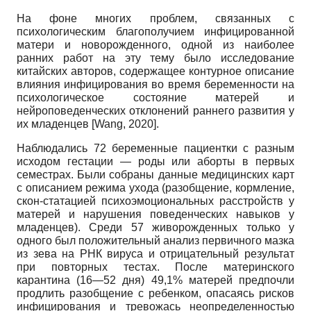
На фоне многих проблем, связанных с
психологическим благополучием инфицированной
матери и новорожденного, одной из наиболее
ранних работ на эту тему было исследование
китайских авторов, содержащее контурное описание
влияния инфицирования во время беременности на
психологическое состояние матерей и
нейроповеденческих отклонений раннего развития у
их младенцев
[
Wang, 2020
]
.
Наблюдались 72 беременные пациентки с разным
исходом гестации — роды или аборты в первых
семестрах. Были собраны данные медицинских карт
с описанием режима ухода (разобщение, кормление,
скон-статацией психоэмоциональных расстройств у
матерей и нарушения поведенческих навыков у
младенцев). Среди 57 живорожденных только у
одного был положительный анализ первичного мазка
из зева на РНК вируса и отрицательный результат
при повторных тестах. После материнского
карантина (16—52 дня) 49,1% матерей предпочли
продлить разобщение с ребенком, опасаясь рисков
инфицирования и тревожась неопределенностью