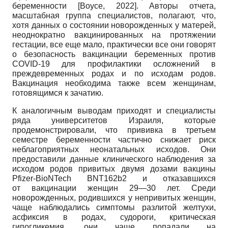
беременности
[
Boyce, 2022
]
. Авторы отчета,
масштабная группа специалистов, полагают, что,
хотя данных о состоянии новорожденных у матерей,
неоднократно вакцинированных на протяжении
гестации, все еще мало, практически все они говорят
о безопасность вакцинации беременных против
COVID-19 для профилактики осложнений в
преждевременных родах и по исходам родов.
Вакцинация необходима также всем женщинам,
готовящимся к зачатию.
К аналогичным выводам приходят и специалисты
ряда университетов Израиля, которые
продемонстрировали, что прививка в третьем
семестре беременности частично снижает риск
неблагоприятных неонатальных исходов. Они
предоставили данные клинического наблюдения за
исходом родов привитых двумя дозами вакцины
Pfizer-BioNTech BNT162b2 и отказавшихся
от вакцинации женщин 29—30 лет. Среди
новорожденных, родившихся у непривитых женщин,
чаще наблюдались симптомы разлитой желтухи,
асфиксия в родах, судороги, критическая
гипогликемия, они чаще попадали на