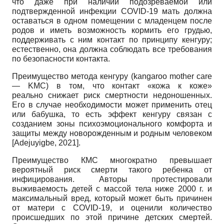
что даже при наличии подозреваемой или
подтвержденной инфекции COVID-19 мать должна
оставаться в одном помещении с младенцем после
родов и иметь возможность кормить его грудью,
поддерживать с ним контакт по принципу кенгуру;
естественно, она должна соблюдать все требования
по безопасности контакта.
Преимущество метода кенгуру (kangaroo mother care
— KMC) в том, что контакт «кожа к коже»
реально снижает риск смертности недоношенных.
Его в случае необходимости может применить отец
или бабушка, то есть эффект кенгуру связан с
созданием зоны психоэмоционального комфорта и
защиты между новорожденным и родным человеком
[
Adejuyigbe, 2021
]
.
Преимущество КМС многократно превышает
вероятный риск смерти такого ребенка от
инфицирования. Авторы протестировали
выживаемость детей с массой тела ниже 2000 г. и
максимальный вред, который может быть причинен
от матери с COVID-19, и оценили количество
происшедших по этой причине детских смертей.