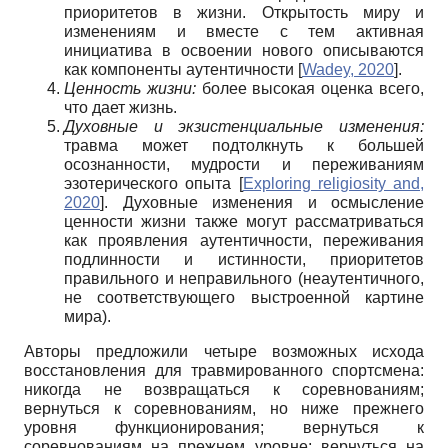
приоритетов в жизни. Открытость миру и
изменениям и вместе с тем активная
инициатива в освоении нового описываются
как компоненты аутентичности
[
Wadey, 2020
]
.
Ценность жизни:
более высокая оценка всего,
что дает жизнь.
Духовные и экзистенциальные изменения:
травма может подтолкнуть к большей
осознанности, мудрости и переживаниям
эзотерического опыта
[
Exploring religiosity and,
2020
]
. Духовные изменения и осмысление
ценности жизни также могут рассматриваться
как проявления аутентичности, переживания
подлинности и истинности, приоритетов
правильного и неправильного (неаутентичного,
не соответствующего выстроенной картине
мира).
Авторы предложили четыре возможных исхода
восстановления для травмированного спортсмена:
никогда не возвращаться к соревнованиям;
вернуться к соревнованиям, но ниже прежнего
уровня функционирования; вернуться к
соревнованиям на прежнем уровне; вернуться на