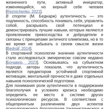
жизненного пути, активный инициатор,
изменяющийся, но верный себе человек
[
Reznichenko, 2021
]
.
В спорте
(М. Беднарж) аутентичность — это
подлинность, способность понимать себя, управлять
собой, раскрывать свой потенциал и
демонстрировать лучшие навыки, которые являются
проявлением превосходства и добродетели и
связаны с принципами античного олимпизма, но в то
же время не забывать о своем смысле жизни
[
Bednář, 2014
]
.
В спортивной психологии значение аутентичности
стало исследоваться эмпирически совсем недавно
[
Бочавер, 2023
]
. Основываясь на субъектном
подходе, авторы показали, что аутентичность
является предиктором устойчивой спортивной
мотивации, ментальной прочности и даже отдельных
навыков психологической подготовки.
Для понимания роли аутентичности в поддержании
благополучия в условиях кризиса необходимо
определить ее место в системе других
психологических ресурсов. В соответствии с
общепринятым различением двух аспектов
психологического благополучия (гедонистического и