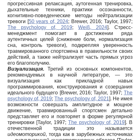
прогрессивная релаксация, аутогенная тренировка,
дыхательные техники, практики осознанности,
когнитивно-поведенческие методы нейтрализации
тревоги
[
50 years of, 2024
;
Brewer, 2016
;
Taylor, 1997
;
The psychology of, 2019
;
Weiß, 2024
]
. Стресс-
менеджмент помогает в достижении ряда
аутентичных целей (снижение боли, нормализация
сна, контроль тревоги), подкрепляя уверенность
травмированного спортсмена в правильности своих
действий, а также нейтрализует часть прямых угроз
его благополучию.
Визуализация
.
Третий из основных компонентов,
рекомендуемых в научной литературе, — это
визуализация как прикладной навык
программирования, конструирования и созерцания
идеального будущего
[
Brewer, 2016
;
Taylor, 1997
;
The
psychology of, 2019
;
The psychology of, 2021
]
. Не имея
возможности совершать амплитудное и мощное
движение, травмированный спортсмен детально
представляет его и повторяет в форме регулярной
тренировки
[
Taylor, 1997
;
The psychology of, 2019
]
. В
отечественной традиции это называется
идеомоторикой
, тогда как в зарубежных источниках