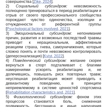
совершенства
[
Zike, 2024
]
.
2)
Социальный субсиндром:
невозможность
полноценно тренироваться в период реабилитации и
отрыв от своего профессионального сообщества
порождают чувство одиночества, изоляции и
отчужденности от референтной группы
[
Psychological factors involved, 2021
]
.
3)
Эмоциональный субсиндром:
непонимание
причин, развития и возможных последствий травмы
приводит к нерациональным, аффективным
реакциям страха, гнева, самоуничижения, которые
сложно понять и почти невозможно контролировать
(деперсонализация)
[
Kvist, 2022
]
.
4)
Поведенческий субсиндром:
желание скорее
вернуться в спорт подталкивает с благими
намерениями ускорять реабилитацию и, не
долечившись, повышать риск повторных травм;
неуспешная реабилитация может приводить к
девиантному поведению, в принципе
неприемлемому в системе ценностей спортсмена
[
Rehabilitation characteristics and, 2021
]
.
5)
Физиологический субсиндром:
фоном этих
процессов становится боль, сниженная
подвижность, бессонница и иные нарушения