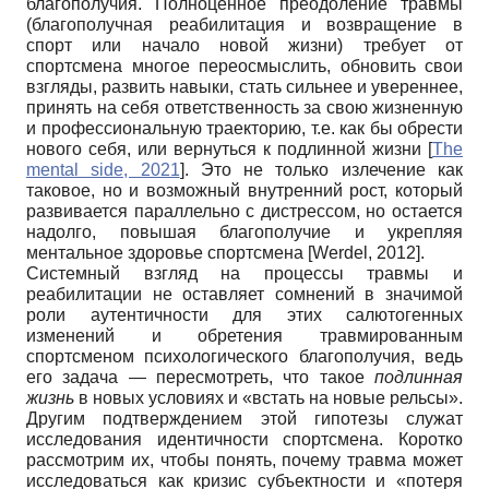
благополучия. Полноценное преодоление травмы
(благополучная реабилитация и возвращение в
спорт или начало новой жизни) требует от
спортсмена многое переосмыслить, обновить свои
взгляды, развить навыки, стать сильнее и увереннее,
принять на себя ответственность за свою жизненную
и профессиональную траекторию, т.е. как бы обрести
нового себя, или вернуться к подлинной жизни
[
The
mental side, 2021
]
. Это не только излечение как
таковое, но и возможный внутренний рост, который
развивается параллельно с дистрессом, но остается
надолго, повышая благополучие и укрепляя
ментальное здоровье спортсмена
[
Werdel, 2012
]
.
Системный взгляд на процессы травмы и
реабилитации не оставляет сомнений в значимой
роли аутентичности для этих салютогенных
изменений и обретения травмированным
спортсменом психологического благополучия, ведь
его задача — пересмотреть, что такое
подлинная
жизнь
в новых условиях и «встать на новые рельсы».
Другим подтверждением этой гипотезы служат
исследования идентичности спортсмена. Коротко
рассмотрим их, чтобы понять, почему травма может
исследоваться как кризис субъектности и «потеря