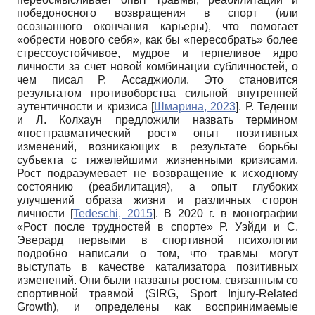
победоносного возвращения в спорт (или
осознанного окончания карьеры), что помогает
«обрести нового себя», как бы «пересобрать» более
стрессоустойчивое, мудрое и терпеливое ядро
личности за счет новой комбинации субличностей, о
чем писал Р. Ассаджиоли. Это становится
результатом противоборства сильной внутренней
аутентичности и кризиса
[
Шмарина, 2023
]
. Р. Тедеши
и Л. Колхаун предложили назвать термином
«посттравматический рост» опыт позитивных
изменений, возникающих в результате борьбы
субъекта с тяжелейшими жизненными кризисами.
Рост подразумевает не возвращение к исходному
состоянию (реабилитация), а опыт глубоких
улучшений образа жизни и различных сторон
личности
[
Tedeschi, 2015
]
. В 2020 г. в монографии
«Рост после трудностей в спорте» Р. Уэйди и С.
Эверард первыми в спортивной психологии
подробно написали о том, что травмы могут
выступать в качестве катализатора позитивных
изменений. Они были названы ростом, связанным со
спортивной травмой (SIRG, Sport Injury-Related
Growth), и определены как воспринимаемые