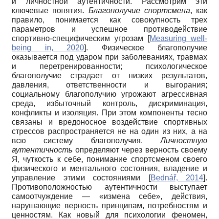
и личностной аутентичности. Рассмотрим эти
ключевые понятия.
Благополучие спортсмена
, как
правило, понимается как совокупность трех
параметров и успешное противодействие
спортивно-специфическим угрозам
[
Measuring well-
being in, 2020
]
. Физическое благополучие
оказывается под ударом при заболеваниях, травмах
и перетренированности; психологическое
благополучие страдает от низких результатов,
давления, ответственности и выгорания;
социальному благополучию угрожают агрессивная
среда, избыточный контроль, дискриминация,
конфликты и изоляция. При этом компоненты тесно
связаны и вредоносное воздействие спортивных
стрессов распространяется не на один из них, а на
всю систему благополучия.
Личностную
аутентичность
определяют через верность своему
Я, чуткость к себе, понимание спортсменом своего
физического и ментального состояния, владение и
управление этими состояниями
[
Bednář, 2014
]
.
Противоположностью аутентичности выступает
самоотчуждение — «измена себе», действия,
нарушающие верность принципам, потребностям и
ценностям. Как новый для психологии феномен,