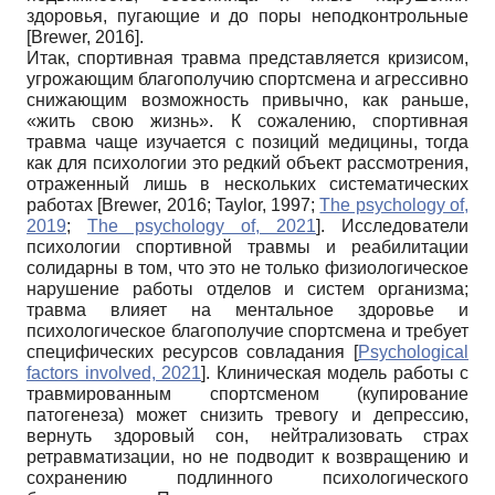
здоровья, пугающие и до поры неподконтрольные
[
Brewer, 2016
]
.
Итак, спортивная травма представляется кризисом,
угрожающим благополучию спортсмена и агрессивно
снижающим возможность привычно, как раньше,
«жить свою жизнь». К сожалению, спортивная
травма чаще изучается с позиций медицины, тогда
как для психологии это редкий объект рассмотрения,
отраженный лишь в нескольких систематических
работах
[
Brewer, 2016
;
Taylor, 1997
;
The psychology of,
2019
;
The psychology of, 2021
]
. Исследователи
психологии спортивной травмы и реабилитации
солидарны в том, что это не только физиологическое
нарушение работы отделов и систем организма;
травма влияет на ментальное здоровье и
психологическое благополучие спортсмена и требует
специфических ресурсов совладания
[
Psychological
factors involved, 2021
]
. Клиническая модель работы с
травмированным спортсменом (купирование
патогенеза) может снизить тревогу и депрессию,
вернуть здоровый сон, нейтрализовать страх
ретравматизации, но не подводит к возвращению и
сохранению подлинного психологического