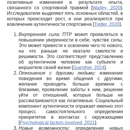
позитивные изменения в результате опыта,
связанного со спортивной травмой
[
Wadey, 2020
]
.
Исследователи выделяют пять основных областей, в
которых происходит рост, и они реализуются при
вовлечении аутентичности спортсмена
[
Tretter, 2020
]
.
Внутренняя сила:
ПТР может проявляться в
повышении уверенности в себе, чувстве силы.
Это может привести к освоению чего-то нового,
на что раньше не хватало смелости и
решимости. Это соответствует представлению
об аутентичном человеке как субъекте и
вершителе своей жизни
[
Guenther, 2024
]
.
Отношения с другими людьми:
изменение
поведения во время общения с другими,
желание проводить больше времени с
близкими, проявление заботы к ним, решение
уйти от отношений, которые больше не
рассматриваются как позитивные. Социальный
компонент аутентичности отражает именно этот
процесс самостоятельного определения
приоритетов в контактах с окружающими
[
Psychological factors involved, 2021
]
.
Новые возможности:
определение новых