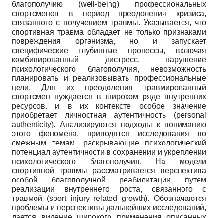
благополучию (well-being) профессиональных
спортсменов в период преодоления кризиса,
связанного с получением травмы. Указывается, что
спортивная травма обладает не только признаками
повреждения организма, но и запускает
специфические глубинные процессы, включая
комбинированный дистресс, нарушение
психологического благополучия, невозможность
планировать и реализовывать профессиональные
цели. Для их преодоления травмированный
спортсмен нуждается в широком ряде внутренних
ресурсов, и в их контексте особое значение
приобретает личностная аутентичность (personal
authenticity). Анализируются подходы к пониманию
этого феномена, приводятся исследования по
смежным темам, раскрывающие психологический
потенциал аутентичности в сохранении и укреплении
психологического благополучия. На модели
спортивной травмы рассматривается перспектива
особой благополучной реабилитации путем
реализации внутреннего роста, связанного с
травмой (sport injury related growth). Обозначаются
проблемы и перспективы дальнейших исследований,
дается видение широкого применения описанных