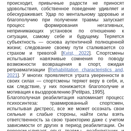
происходит, привычные радости не приносят
удовольствия, собственное поведение удивляет и
обескураживает. Удар по ментальному здоровью и
благополучию при получении травмы запускает
процесс формирования негативных,
непринимающих установок по отношению к
ситуации, самому себе и будущему. Теряется
субъектность — основа аутентичной полноценной
жизни; следование своему пути сталкивается со
страхом и тревогой
[
Kvist, 2022
]
. Спортсмены
испытывают навязчивые сомнения по поводу
возможности возвращения в спорт, ожидая
ретравматизации
[
Rehabilitation characteristics and,
2021
]
. У многих проявляется утрата уверенности в
своих силах — спортсмены теряют веру в себя, и,
как следствие, у них понижается благополучие и
мотивация к выздоровлению
[
Petitpas, 1995
]
.
Благополучная реабилитация напоминает процесс
психосинтеза: травмированный спортсмен,
испытывая дистресс, все же может осознать свои
сильные и слабые стороны, найти силы взять
ответственность за свою траекторию даже с учетом
зависимости от других в период реабилитации. Он
переосмысливает опыт травмы, реабилитации и