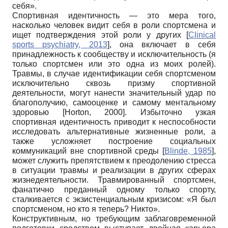
себя».
Спортивная идентичность — это мера того,
насколько человек видит себя в роли спортсмена и
ищет подтверждения этой роли у других
[
Clinical
sports psychiatry, 2013
]
, она включает в себя
принадлежность к сообществу и исключительность (я
только спортсмен или это одна из моих ролей).
Травмы, в случае идентификации себя спортсменом
исключительно сквозь призму спортивной
деятельности, могут нанести значительный удар по
благополучию, самооценке и самому ментальному
здоровью
[
Horton, 2000
]
. Избыточно узкая
спортивная идентичность приводит к неспособности
исследовать альтернативные жизненные роли, а
также усложняет построение социальных
коммуникаций вне спортивной среды
[
Blinde, 1985
]
,
может служить препятствием к преодолению стресса
в ситуации травмы и реализации в других сферах
жизнедеятельности. Травмированный спортсмен,
фанатично преданный одному только спорту,
сталкивается с экзистенциальным кризисом: «Я был
спортсменом, но кто я теперь? Никто».
Конструктивным, но требующим заблаговременной