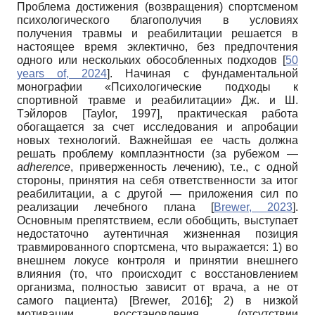
Проблема достижения (возвращения) спортсменом
психологического благополучия в условиях
получения травмы и реабилитации решается в
настоящее время эклектично, без предпочтения
одного или нескольких обособленных подходов
[
50
years of, 2024
]
. Начиная с фундаментальной
монографии «Психологические подходы к
спортивной травме и реабилитации» Дж. и Ш.
Тэйлоров
[
Taylor, 1997
]
, практическая работа
обогащается за счет исследования и апробации
новых технологий. Важнейшая ее часть должна
решать проблему комплаэнтности (за рубежом —
adherence
, приверженность лечению), т.е., с одной
стороны, принятия на себя ответственности за итог
реабилитации, а с другой — приложения сил по
реализации лечебного плана
[
Brewer, 2023
]
.
Основным препятствием, если обобщить, выступает
недостаточно аутентичная жизненная позиция
травмированного спортсмена, что выражается: 1) во
внешнем локусе контроля и принятии внешнего
влияния (то, что происходит с восстановлением
организма, полностью зависит от врача, а не от
самого пациента)
[
Brewer, 2016
]
; 2) в низкой
мотивации восстановления (отсутствии