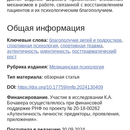
механизмов в работе, связанной с восстановлением
пациентов и их психологическим благополучием.
Общая информация
Ключевые слова:
благополучие детей и подростков
,
спортивная психология
,
спортивная травма
,
аутентичность
,
идентичность
,
посттравматический
рост
Рубрика издания:
Медицинская психология
Тип материала:
обзорная статья
DOI:
https://doi.org/10.17759/jmfp.2024130409
Финансирование.
Участие в исследовании К.А.
Бочавера осуществлялось при финансовой
поддержке РНФ по проекту № 20-18-00262
«Аутентичность личности: предикторы, проявления,
приложения».
Поступила в редакцию
30.09.2024