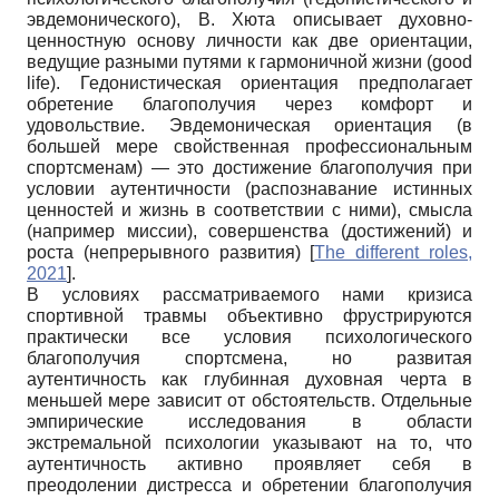
эвдемонического), В. Хюта описывает духовно-
ценностную основу личности как две ориентации,
ведущие разными путями к гармоничной жизни (good
life). Гедонистическая ориентация предполагает
обретение благополучия через комфорт и
удовольствие. Эвдемоническая ориентация (в
большей мере свойственная профессиональным
спортсменам) — это достижение благополучия при
условии аутентичности (распознавание истинных
ценностей и жизнь в соответствии с ними), смысла
(например миссии), совершенства (достижений) и
роста (непрерывного развития)
[
The different roles,
2021
]
.
В условиях рассматриваемого нами кризиса
спортивной травмы объективно фрустрируются
практически все условия психологического
благополучия спортсмена, но развитая
аутентичность как глубинная духовная черта в
меньшей мере зависит от обстоятельств. Отдельные
эмпирические исследования в области
экстремальной психологии указывают на то, что
аутентичность активно проявляет себя в
преодолении дистресса и обретении благополучия