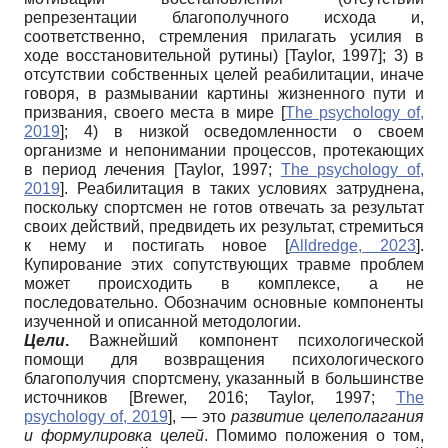
репрезентации благополучного исхода и,
соответственно, стремления прилагать усилия в
ходе восстановительной рутины)
[
Taylor, 1997
]
; 3) в
отсутствии собственных целей реабилитации, иначе
говоря, в размывании картины жизненного пути и
призвания, своего места в мире
[
The psychology of,
2019
]
; 4) в низкой осведомленности о своем
организме и непонимании процессов, протекающих
в период лечения
[
Taylor, 1997
;
The psychology of,
2019
]
. Реабилитация в таких условиях затруднена,
поскольку спортсмен не готов отвечать за результат
своих действий, предвидеть их результат, стремиться
к нему и постигать новое
[
Alldredge, 2023
]
.
Купирование этих сопутствующих травме проблем
может происходить в комплексе, а не
последовательно. Обозначим основные компоненты
изученной и описанной методологии.
Цели
.
Важнейший компонент психологической
помощи для возвращения психологического
благополучия спортсмену, указанный в большинстве
источников
[
Brewer, 2016
;
Taylor, 1997
;
The
psychology of, 2019
]
, — это
развитие целеполагания
и формулировка целей
. Помимо положения о том,