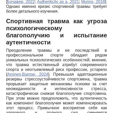
[
Бочавер, 2022
;
Authenticity as a, 2021
;
Munns, 2018
]
.
Однако именно кризис спортивной травмы требует
более детального изучения.
Спортивная травма как угроза
психологическому
благополучию и испытание
аутентичности
Преодоление травмы и ее последствий в
профессиональном спорте обладает рядом
уникальных психологических особенностей; мнение,
что травма естественный атрибут современного
спорта и неотъемлемый риск профессии, устарело
[
Arvinen-Barrow, 2024
]
. Превышая адаптационные
резервы стрессоустойчивости спортсмена, травма
прорывает защитные механизмы психики за счет
неожиданности и интенсивности стресса,
катастрофически снижая благополучие спортсмена.
При этом можно предположить, что аутентичность
как компонент благополучия может компенсировать
этот процесс. Привычное восприятие себя как
здорового и полного сил сменяется