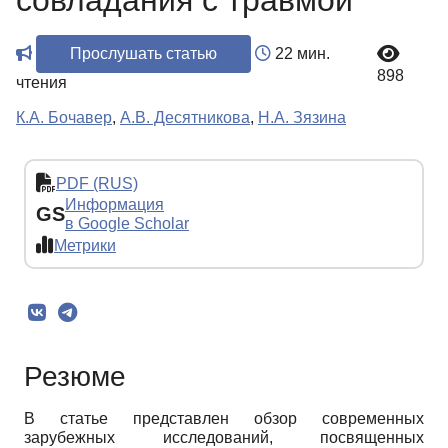
совладания с травмой
Прослушать статью
22 мин.
898
чтения
К.А. Бочавер
,
А.В. Десятникова
,
Н.А. Зязина
PDF (RUS)
Информация
GS
в Google Scholar
Метрики
Резюме
В статье представлен обзор современных
зарубежных исследований, посвященных