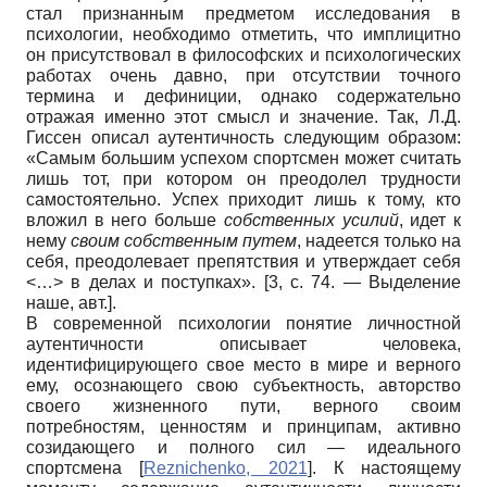
стал признанным предметом исследования в
психологии, необходимо отметить, что имплицитно
он присутствовал в философских и психологических
работах очень давно, при отсутствии точного
термина и дефиниции, однако содержательно
отражая именно этот смысл и значение. Так, Л.Д.
Гиссен описал аутентичность следующим образом:
«Самым большим успехом спортсмен может считать
лишь тот, при котором он преодолел трудности
самостоятельно. Успех приходит лишь к тому, кто
вложил в него больше
собственных усилий
, идет к
нему
своим собственным путем
, надеется только на
себя, преодолевает препятствия и утверждает себя
<…> в делах и поступках». [3, с. 74. — Выделение
наше, авт.].
В современной психологии понятие личностной
аутентичности описывает человека,
идентифицирующего свое место в мире и верного
ему, осознающего свою субъектность, авторство
своего жизненного пути, верного своим
потребностям, ценностям и принципам, активно
созидающего и полного сил — идеального
спортсмена
[
Reznichenko, 2021
]
. К настоящему