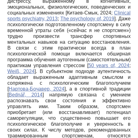
дистрессу, выраженному в когнитивных,
эмоциональных, физиологических, поведенческих и
социальных изменениях
[
Китаев-Смык, 2024
;
Clinical
sports psychiatry, 2013
;
The psychology of, 2019
]
. Даже
психологически подготовленному спортсмену в силу
временной утраты себя («сейчас я не спортсмен»)
трудно произвести трансфер спортивных
ментальных навыков на ситуацию восстановления.
В связи с этим практически всегда в план
психологической помощи включается обширная
программа обучения аутогенным (самостоятельным)
практикам управления стрессом
[
50 years of, 2024
;
Weiß, 2024
]
. В субъектном подходе аутентичность
обладает выраженным адаптивным смыслом и
сопряжена с психологическим благополучием
[
Нартова-Бочавер, 2024
]
, а в спортивной традиции
[
Bednář, 2014
]
напрямую связана с умением
распознавать свои состояния и эффективно
управлять ими. Таким образом, спортсмен
приобретает (или восстанавливает) потенциал
саморегуляции, что существенно повышает его
психологическое благополучие и уверенность в
своих силах. К числу методов, рекомендованных
травмированным спортсменам, относятся