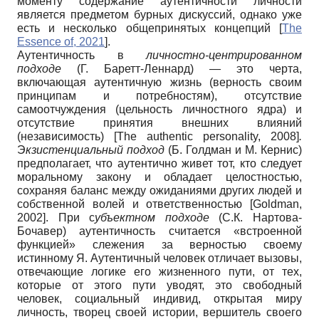
моменту содержание аутентичности личности
является предметом бурных дискуссий, однако уже
есть и несколько общепринятых концепций
[
The
Essence of, 2021
]
.
Аутентичность в
личностно-центрированном
подходе
(Г. Баретт-Леннард) — это черта,
включающая аутентичную жизнь (верность своим
принципам и потребностям), отсутствие
самоотчуждения (цельность личностного ядра) и
отсутствие принятия внешних влияний
(независимость)
[
The authentic personality, 2008
]
.
Э
кзистенциальный подход
(Б. Голдман и М. Кернис)
предполагает, что аутентично живет тот, кто следует
моральному закону и обладает целостностью,
сохраняя баланс между ожиданиями других людей и
собственной волей и ответственностью
[
Goldman,
2002
]
. При с
убъектном подходе
(С.К. Нартова-
Бочавер) аутентичность считается «встроенной
функцией» слежения за верностью своему
истинному Я. Аутентичный человек отличает вызовы,
отвечающие логике его жизненного пути, от тех,
которые от этого пути уводят, это свободный
человек, социальный индивид, открытая миру
личность, творец своей истории, вершитель своего