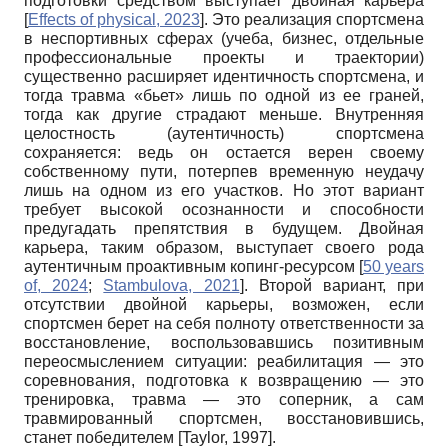
подготовки средством выступает двойная карьера
[
Effects of physical, 2023
]
. Это реализация спортсмена
в неспортивных сферах (учеба, бизнес, отдельные
профессиональные проекты и траектории)
существенно расширяет идентичность спортсмена, и
тогда травма «бьет» лишь по одной из ее граней,
тогда как другие страдают меньше. Внутренняя
целостность (аутентичность) спортсмена
сохраняется: ведь он остается верен своему
собственному пути, потерпев временную неудачу
лишь на одном из его участков. Но этот вариант
требует высокой осознанности и способности
предугадать препятствия в будущем. Двойная
карьера, таким образом, выступает своего рода
аутентичным проактивным копинг-ресурсом
[
50 years
of, 2024
;
Stambulova, 2021
]
. Второй вариант, при
отсутствии двойной карьеры, возможен, если
спортсмен берет на себя полноту ответственности за
восстановление, воспользовавшись позитивным
переосмыслением ситуации: реабилитация — это
соревнования, подготовка к возвращению — это
тренировка, травма — это соперник, а сам
травмированный спортсмен, восстановившись,
станет победителем
[
Taylor, 1997
]
.