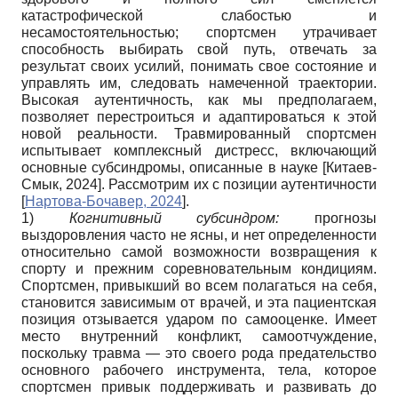
катастрофической слабостью и
несамостоятельностью; спортсмен утрачивает
способность выбирать свой путь, отвечать за
результат своих усилий, понимать свое состояние и
управлять им, следовать намеченной траектории.
Высокая аутентичность, как мы предполагаем,
позволяет перестроиться и адаптироваться к этой
новой реальности. Травмированный спортсмен
испытывает комплексный дистресс, включающий
основные субсиндромы, описанные в науке
[
Китаев-
Смык, 2024
]
. Рассмотрим их с позиции аутентичности
[
Нартова-Бочавер, 2024
]
.
1)
Когнитивный субсиндром:
прогнозы
выздоровления часто не ясны, и нет определенности
относительно самой возможности возвращения к
спорту и прежним соревновательным кондициям.
Спортсмен, привыкший во всем полагаться на себя,
становится зависимым от врачей, и эта пациентская
позиция отзывается ударом по самооценке. Имеет
место внутренний конфликт, самоотчуждение,
поскольку травма — это своего рода предательство
основного рабочего инструмента, тела, которое
спортсмен привык поддерживать и развивать до