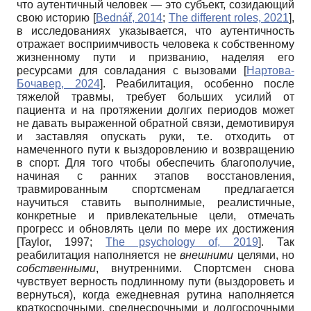
что аутентичный человек — это субъект, созидающий
свою историю
[
Bednář, 2014
;
The different roles, 2021
]
,
в исследованиях указывается, что аутентичность
отражает восприимчивость человека к собственному
жизненному пути и призванию, наделяя его
ресурсами для совладания с вызовами
[
Нартова-
Бочавер, 2024
]
. Реабилитация, особенно после
тяжелой травмы, требует больших усилий от
пациента и на протяжении долгих периодов может
не давать выраженной обратной связи, демотивируя
и заставляя опускать руки, т.е. отходить от
намеченного пути к выздоровлению и возвращению
в спорт. Для того чтобы обеспечить благополучие,
начиная с ранних этапов восстановления,
травмированным спортсменам предлагается
научиться ставить выполнимые, реалистичные,
конкретные и привлекательные цели, отмечать
прогресс и обновлять цели по мере их достижения
[
Taylor, 1997
;
The psychology of, 2019
]
. Так
реабилитация наполняется не
внешними
целями, но
собственными
, внутренними. Спортсмен снова
чувствует верность подлинному пути (выздороветь и
вернуться), когда ежедневная рутина наполняется
краткосрочными, среднесрочными и долгосрочными