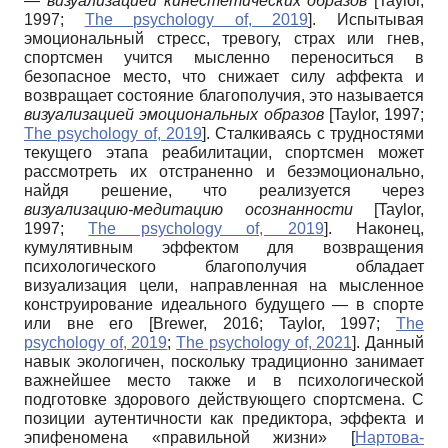
—
визуализацией кинестетических образов
[
Taylor,
1997
;
The psychology of, 2019
]
. Испытывая
эмоциональный стресс, тревогу, страх или гнев,
спортсмен учится мысленно переноситься в
безопасное место, что снижает силу аффекта и
возвращает состояние благополучия, это называется
визуализацией эмоциональных образов
[
Taylor, 1997
;
The psychology of, 2019
]
. Сталкиваясь с трудностями
текущего этапа реабилитации, спортсмен может
рассмотреть их отстраненно и безэмоционально,
найдя решение, что реализуется через
визуализацию-медитацию осознанности
[
Taylor,
1997
;
The psychology of, 2019
]
. Наконец,
кумулятивным эффектом для возвращения
психологического благополучия обладает
визуализация цели, направленная на мысленное
конструирование идеального будущего — в спорте
или вне его
[
Brewer, 2016
;
Taylor, 1997
;
The
psychology of, 2019
;
The psychology of, 2021
]
. Данный
навык экологичен, поскольку традиционно занимает
важнейшее место также и в психологической
подготовке здорового действующего спортсмена. С
позиции аутентичности как предиктора, эффекта и
эпифеномена «правильной жизни»
[
Нартова-