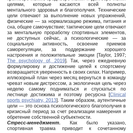
целями, которые касаются всей полноты
ментального здоровья и благополучия. Технические
цели отвечают за выполнение новых упражнений,
физические — за нормализацию режима, питания и
сна, общее самочувствие; тактические цели отвечают
за ментальную проработку спортивных элементов,
не доступных сейчас, а психологические — за
социальную активность, освоение приемов
саморегуляции, за поддержание хорошего
настроения и положительные эмоции
[
Taylor, 1997
;
The psychology of, 2019
]
. Так, через ежедневную
формулировку и достижение целей к спортсмену
возвращается уверенность в своих силах. Например,
иллюзорный план через месяц вернуться в команду
чреват новым дистрессом, а экологичная цель через
неделю самому подниматься и спускаться по
лестнице достижима и поэтому ресурсна
[
Clinical
sports psychiatry, 2013
]
. Таким образом, аутентичные
цели — это основа психологического благополучия в
кризисный период за счет реализации намерения и
обретение собственной субъектности.
Стресс-менеджмент
.
Как было указано,
спортивная травма приводит к сочетанному