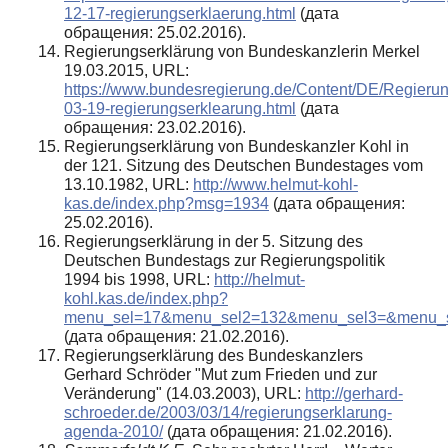
12-17-regierungserklaerung.html
(дата
обращения: 25.02.2016).
Regierungserklärung von Bundeskanzlerin Merkel
19.03.2015, URL:
https://www.bundesregierung.de/Content/DE/Regieru
03-19-regierungserklearung.html
(дата
обращения: 23.02.2016).
Regierungserklärung von Bundeskanzler Kohl in
der 121. Sitzung des Deutschen Bundestages vom
13.10.1982, URL:
http://www.helmut-kohl-
kas.de/index.php?msg=1934
(дата обращения:
25.02.2016).
Regierungserklärung in der 5. Sitzung des
Deutschen Bundestags zur Regierungspolitik
1994 bis 1998, URL:
http://helmut-
kohl.kas.de/index.php?
menu_sel=17&menu_sel2=132&menu_sel3=&menu_
(дата обращения: 21.02.2016).
Regierungserklärung des Bundeskanzlers
Gerhard Schröder "Mut zum Frieden und zur
Veränderung" (14.03.2003), URL:
http://gerhard-
schroeder.de/2003/03/14/regierungserklarung-
agenda-2010/
(дата обращения: 21.02.2016).