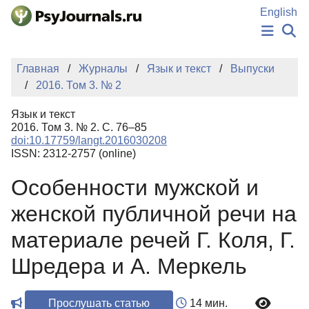
Перейти к основному содержанию
English
НОВОСТИ
Главная
Журналы
Язык и текст
Выпуски
ИЗДАНИЯ
2016. Том 3. № 2
АВТОРЫ
ПОДАТЬ РУКОПИСЬ
Язык и текст
БАЗА ЗНАНИЙ
2016. Том 3. № 2. С. 76–85
doi:10.17759/langt.2016030208
КЛЮЧЕВЫЕ СЛОВА
ISSN: 2312-2757 (online)
Регистрация
Вход
Особенности мужской и
женской публичной речи на
материале речей Г. Коля, Г.
Шредера и А. Меркель
Прослушать статью
14 мин.