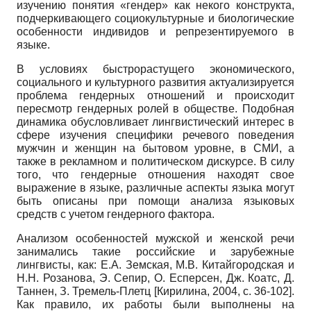
изучению понятия «гендер» как некого конструкта,
подчеркивающего социокультурные и биологические
особенности индивидов и репрезентируемого в
языке.
В условиях быстрорастущего экономического,
социального и культурного развития актуализируется
проблема гендерных отношений и происходит
пересмотр гендерных ролей в обществе. Подобная
динамика обусловливает лингвистический интерес в
сфере изучения специфики речевого поведения
мужчин и женщин на бытовом уровне, в СМИ, а
также в рекламном и политическом дискурсе. В силу
того, что гендерные отношения находят свое
выражение в языке, различные аспекты языка могут
быть описаны при помощи анализа языковых
средств с учетом гендерного фактора.
Анализом особенностей мужской и женской речи
занимались такие российские и зарубежные
лингвисты, как: Е.А. Земская, М.В. Китайгородская и
Н.Н. Розанова, Э. Сепир, О. Есперсен, Дж. Коатс, Д.
Таннен, З. Тремель-Плетц
[
Кирилина, 2004
, с. 36-102]
.
Как правило, их работы были выполнены на