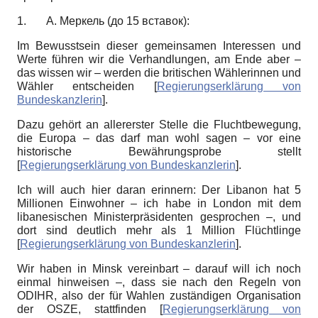
1. А. Меркель (до 15 вставок):
Im Bewusstsein dieser gemeinsamen Interessen und
Werte führen wir die Verhandlungen, am Ende aber –
das wissen wir – werden die britischen Wählerinnen und
Wähler entscheiden
[
Regierungserklärung von
Bundeskanzlerin
]
.
Dazu gehört an allererster Stelle die Fluchtbewegung,
die Europa – das darf man wohl sagen – vor eine
historische Bewährungsprobe stellt
[
Regierungserklärung von Bundeskanzlerin
]
.
Ich will auch hier daran erinnern: Der Libanon hat 5
Millionen Einwohner – ich habe in London mit dem
libanesischen Ministerpräsidenten gesprochen –, und
dort sind deutlich mehr als 1 Million Flüchtlinge
[
Regierungserklärung von Bundeskanzlerin
]
.
Wir haben in Minsk vereinbart – darauf will ich noch
einmal hinweisen –, dass sie nach den Regeln von
ODIHR, also der für Wahlen zuständigen Organisation
der OSZE, stattfinden
[
Regierungserklärung von