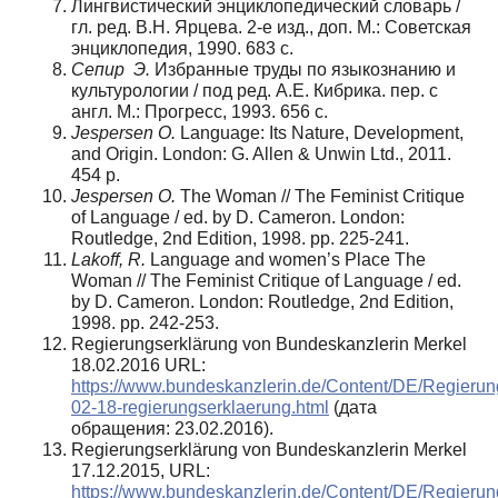
Лингвистический энциклопедический словарь /
гл. ред. В.Н. Ярцева. 2-е изд., доп. М.: Советская
энциклопедия, 1990. 683 c.
Сепир Э.
Избранные труды по языкознанию и
культурологии / под ред. А.Е. Кибрика. пер. с
англ. М.: Прогресс, 1993. 656 с.
Jespersen O.
Language: Its Nature, Development,
and Origin. London: G. Allen & Unwin Ltd., 2011.
454 p.
Jespersen O.
The Woman // The Feminist Critique
of Language / ed. by D. Cameron. London:
Routledge, 2nd Edition, 1998. pp. 225-241.
Lakoff, R.
Language and women’s Place The
Woman // The Feminist Critique of Language / ed.
by D. Cameron. London: Routledge, 2nd Edition,
1998. pp. 242-253.
Regierungserklärung von Bundeskanzlerin Merkel
18.02.2016 URL:
https://www.bundeskanzlerin.de/Content/DE/Regierun
02-18-regierungserklaerung.html
(дата
обращения: 23.02.2016).
Regierungserklärung von Bundeskanzlerin Merkel
17.12.2015, URL:
https://www.bundeskanzlerin.de/Content/DE/Regierun