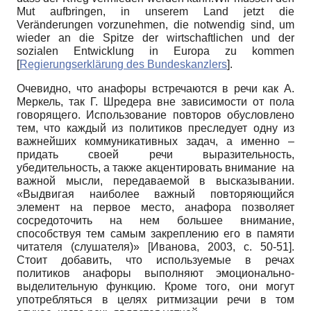
Mut aufbringen, in unserem Land jetzt die
Veränderungen vorzunehmen, die notwendig sind, um
wieder an die Spitze der wirtschaftlichen und der
sozialen Entwicklung in Europa zu kommen
[
Regierungserklärung des Bundeskanzlers
]
.
Очевидно, что анафоры встречаются в речи как А.
Меркель, так Г. Шредера вне зависимости от пола
говорящего. Использование повторов обусловлено
тем, что каждый из политиков преследует одну из
важнейших коммуникативных задач, а именно –
придать своей речи выразительность,
убедительность, а также акцентировать внимание на
важной мысли, передаваемой в высказывании.
«Выдвигая наиболее важный повторяющийся
элемент на первое место, анафора позволяет
сосредоточить на нем большее внимание,
способствуя тем самым закреплению его в памяти
читателя (слушателя)»
[
Иванова, 2003
, с. 50-51]
.
Стоит добавить, что используемые в речах
политиков анафоры выполняют эмоционально-
выделительную функцию. Кроме того, они могут
употребляться в целях ритмизации речи в том