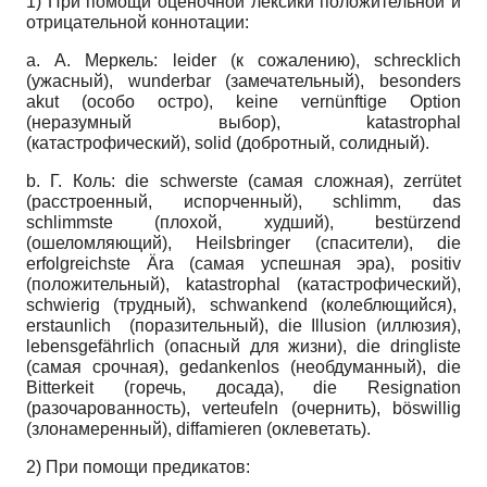
1) При помощи оценочной лексики положительной и
отрицательной коннотации:
a. А. Меркель: leider (к сожалению), schrecklich
(ужасный), wunderbar (замечательный), besonders
akut (особо остро), keine vernünftige Option
(неразумный выбор), katastrophal
(катастрофический), solid (добротный, солидный).
b. Г. Коль: die schwerste (самая сложная), zerrütet
(расстроенный, испорченный), schlimm, das
schlimmste (плохой, худший), bestürzend
(ошеломляющий), Heilsbringer (спасители), die
erfolgreichste Ära (самая успешная эра), positiv
(положительный), katastrophal (катастрофический),
schwierig (трудный), schwankend (колеблющийся),
erstaunlich (поразительный), die Illusion (иллюзия),
lebensgefährlich (опасный для жизни), die dringliste
(самая срочная), gedankenlos (необдуманный), die
Bitterkeit (горечь, досада), die Resignation
(разочарованность), verteufeln (очернить), böswillig
(злонамеренный), diffamieren (оклеветать).
2) При помощи предикатов: