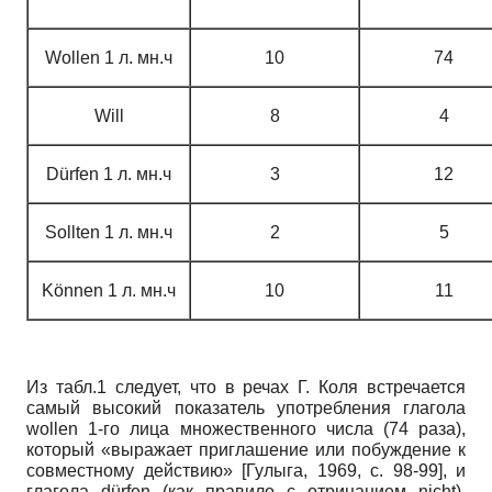
Wollen 1 л. мн.ч
10
74
Will
8
4
Dürfen 1 л. мн.ч
3
12
Sollten 1 л. мн.ч
2
5
Können 1 л. мн.ч
10
11
Из табл.1 следует, что в речах Г. Коля встречается
самый высокий показатель употребления глагола
wollen 1-го лица множественного числа (74 раза),
который «выражает приглашение или побуждение к
совместному действию»
[
Гулыга, 1969
, с. 98-99]
, и
глагола dürfen (как правило с отрицанием nicht),