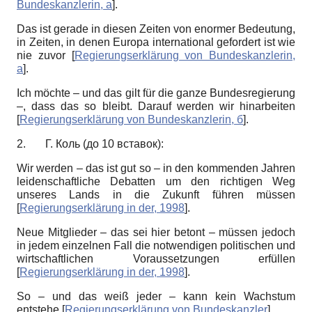
Bundeskanzlerin, а
]
.
Das ist gerade in diesen Zeiten von enormer Bedeutung,
in Zeiten, in denen Europa international gefordert ist wie
nie zuvor
[
Regierungserklärung von Bundeskanzlerin,
а
]
.
Ich möchte – und das gilt für die ganze Bundesregierung
–, dass das so bleibt. Darauf werden wir hinarbeiten
[
Regierungserklärung von Bundeskanzlerin, б
]
.
2. Г. Коль (до 10 вставок):
Wir werden – das ist gut so – in den kommenden Jahren
leidenschaftliche Debatten um den richtigen Weg
unseres Lands in die Zukunft führen müssen
[
Regierungserklärung in der, 1998
]
.
Neue Mitglieder – das sei hier betont – müssen jedoch
in jedem einzelnen Fall die notwendigen politischen und
wirtschaftlichen Voraussetzungen erfüllen
[
Regierungserklärung in der, 1998
]
.
So – und das weiß jeder – kann kein Wachstum
entstehe
[
Regierungserklärung von Bundeskanzler
]
.