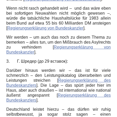
Wenn nicht rasch gehandelt wird – und das wäre eben
bei sofortigen Neuwahlen nicht möglich gewesen –,
würde die tatsächliche Haushaltslücke für 1983 allein
beim Bund auf etwa 55 bis 60 Milliarden DM ansteigen
[
Regierungserklärung von Bundeskanzler
]
.
Wir werden – um auch das noch zu diesem Thema zu
bemerken – alles tun, um den Mißbrauch des Asylrechts
zu verhindern
[
Regierungserklärung von
Bundeskanzler
]
.
3. Г. Шредер (до 29 вставок):
Darüber hinaus werden wir – das ist für viele
schmerzlich – den Leistungskatalog überarbeiten und
Leistungen streichen
[
Regierungserklärung des
Bundeskanzlers
]
. Die Lage – das spürt jeder hier im
Haus, aber auch draußen – ist international wie national
äußerst angespannt
[
Regierungserklärung des
Bundeskanzlers
]
.
Deutschland leistet hierzu – das dürfen wir ruhig
selbstbewusst, ja sogar stolz sagen – einen