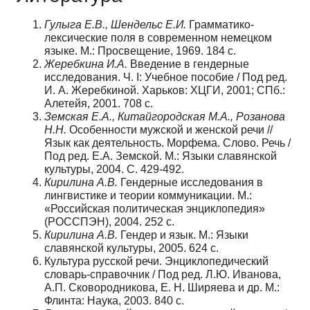
Гулыга Е.В., Шендельс Е.И.
Грамматико-
лексические поля в современном немецком
языке. М.: Просвещение, 1969. 184 с.
Жеребкина И.А.
Введение в гендерные
исследования. Ч. I: Учебное пособие / Под ред.
И. А. Жеребкиной. Харьков: ХЦГИ, 2001; СПб.:
Алетейя, 2001. 708 с.
Земская Е.А., Китайгородская М.А., Розанова
Н.Н.
Особенности мужской и женской речи //
Язык как деятельность. Морфема. Слово. Речь /
Под ред. Е.А. Земской. М.: Языки славянской
культуры, 2004. С. 429-492.
Кирилина А.В.
Гендерные исследования в
лингвистике и теории коммуникации. М.:
«Российская политическая энциклопедия»
(РОССПЭН), 2004. 252 с.
Кирилина А.В.
Гендер и язык. М.: Языки
славянской культуры, 2005. 624 с.
Культура русской речи. Энциклопедический
словарь-справочник / Под ред. Л.Ю. Иванова,
А.П. Сковородникова, Е. Н. Ширяева и др. М.:
Флинта: Наука, 2003. 840 с.