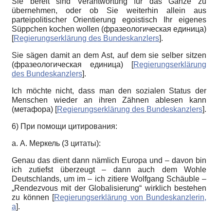
Sie bereit sind Verantwortung für das Ganze zu
übernehmen, oder ob Sie weiterhin allein aus
parteipolitischer Orientierung egoistisch Ihr eigenes
Süppchen kochen wollen (фразеологическая единица)
[
Regierungserklärung des Bundeskanzlers
]
.
Sie sägen damit an dem Ast, auf dem sie selber sitzen
(фразеологическая единица)
[
Regierungserklärung
des Bundeskanzlers
]
.
Ich möchte nicht, dass man den sozialen Status der
Menschen wieder an ihren Zähnen ablesen kann
(метафора)
[
Regierungserklärung des Bundeskanzlers
]
.
6) При помощи цитирования:
a. А. Меркель (3 цитаты):
Genau das dient dann nämlich Europa und – davon bin
ich zutiefst überzeugt – dann auch dem Wohle
Deutschlands, um im – ich zitiere Wolfgang Schäuble –
„Rendezvous mit der Globalisierung“ wirklich bestehen
zu können
[
Regierungserklärung von Bundeskanzlerin,
а
]
.