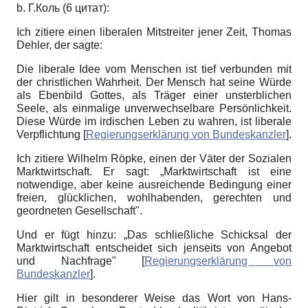
b. Г.Коль (6 цитат):
Ich zitiere einen liberalen Mitstreiter jener Zeit, Thomas
Dehler, der sagte:
Die liberale Idee vom Menschen ist tief verbunden mit
der christlichen Wahrheit. Der Mensch hat seine Würde
als Ebenbild Gottes, als Träger einer unsterblichen
Seele, als einmalige unverwechselbare Persönlichkeit.
Diese Würde im irdischen Leben zu wahren, ist liberale
Verpflichtung
[
Regierungserklärung von Bundeskanzler
]
.
Ich zitiere Wilhelm Röpke, einen der Väter der Sozialen
Marktwirtschaft. Er sagt: „Marktwirtschaft ist eine
notwendige, aber keine ausreichende Bedingung einer
freien, glücklichen, wohlhabenden, gerechten und
geordneten Gesellschaft".
Und er fügt hinzu: „Das schließliche Schicksal der
Marktwirtschaft entscheidet sich jenseits von Angebot
und Nachfrage"
[
Regierungserklärung von
Bundeskanzler
]
.
Hier gilt in besonderer Weise das Wort von Hans-