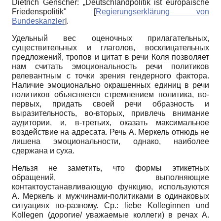
Dietrich Genscher: „Deutschlandpolitik ist europäische
Friedenspolitik"
[
Regierungserklärung von
Bundeskanzler
]
.
Удельный вес оценочных прилагательных,
существительных и глаголов, восклицательных
предложений, тропов и цитат в речи Коля позволяет
нам считать эмоциональность речи политиков
релевантным с точки зрения гендерного фактора.
Наличие эмоционально окрашенных единиц в речи
политиков объясняется стремлением политика, во-
первых, придать своей речи образность и
выразительность, во-вторых, привлечь внимание
аудитории, и, в-третьих, оказать максимальное
воздействие на адресата. Речь А. Меркель отнюдь не
лишена эмоциональности, однако, наиболее
сдержана и суха.
Нельзя не заметить, что формы этикетных
обращений, выполняющие
контактоустанавливающую функцию, используются
А. Меркель и мужчинами-политиками в одинаковых
ситуациях по-разному. Ср.: liebe Kolleginnen und
Kollegen (дорогие/ уважаемые коллеги) в речах А.