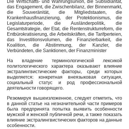
Die Wirtschafts- und Währungsunion, die Subsidiarität,
das Engagement, die Zwischenbilanz, der Binnenmarkt,
die Souveränität, die Mitgliedstaaten, die
Krankenhausfinanzierung, der Protektionismus, die
Legislaturperiode, die Ausländerpolitik, die
Gesamtstrategie, der Etat, die Rentenstrukturreform, die
Entbürokratisierung, die Arbeitskräften, die Tarifperteien,
das Investitionsvolumen, die Finanzierbarkeit, die
Koalition, die Abstimmung, der Kanzler, die
Verbündeten, die Sanktionen, der Finanzminister
На владение терминологической лексикой
политологического характера оказывают влияние
экстралингвистические факторы, среди которых
выделяется: конкретная внеязыковая ситуация,
социальный статус и род профессиональной
деятельности говорящего.
Резюмируя вышеизложенное, следует отметить, что
в данной статье на незначительной части примеров
была предпринята попытка выявить особенности
мужской и женской публичной речи, а также показать
влияние экстралингвистических факторов на данные
особенности.