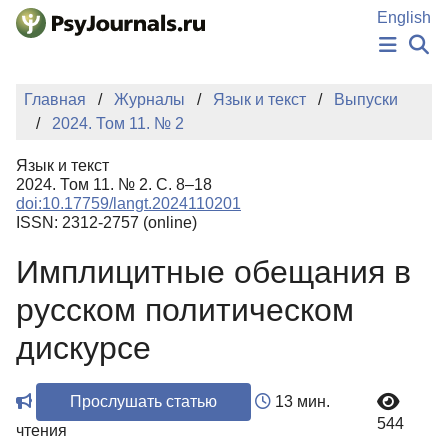
Перейти к основному содержанию
English
НОВОСТИ
Главная
Журналы
Язык и текст
Выпуски
ИЗДАНИЯ
2024. Том 11. № 2
АВТОРЫ
ПОДАТЬ РУКОПИСЬ
Язык и текст
БАЗА ЗНАНИЙ
2024. Том 11. № 2. С. 8–18
doi:10.17759/langt.2024110201
КЛЮЧЕВЫЕ СЛОВА
ISSN: 2312-2757 (online)
Регистрация
Вход
Имплицитные обещания в
русском политическом
дискурсе
Прослушать статью
13 мин.
544
чтения