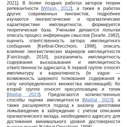
2021
]
. В более поздних работах авторов теории
релевантности
[
Wilson, 2012
]
, а также в работах
других современных лингвистов, подробнее
изучаются лингвистические и прагматические
характеристики имплицитности, формируется
теоретическая база. Учеными делаются попытки
описать процесс инференции смыслов
[
Searle, 1982
]
,
оценить ответственность автора имплицитного
сообщения
[
Kerbrat-Orecchioni, 1998
]
, описать
влияние лингвистических маркеров имплицитности
[
Fairclough, 2010
]
, разграничить имплицитность
содержания высказывания и имплицитность
ответственности адресанта. К первой группе относят
импликатуру и вариативность (le vague —
возможность широкого толкования содержания в
силу неопределенного множества импликаций). Ко
второй группе относят пресуппозицию и топик
[
Maillat, 2023
]
. Предлагаются количественные
способы оценки имплицитности
[
Maillat, 2023
]
, а
также расширяется подход к анализу дихотомии
ложь/введение в заблуждение с учетом описания
прагматического вклада, необходимого адресату для
достижения минимального уровня достоверности
высказывания
[
Kerbrat-Orecchioni, 1998
]
.