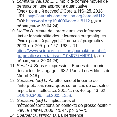
Lombardi Vallauri E.
L’implicite comme moyen de
persuasion: une approche quantitative,
[Электронный ресурс] // Corela, HS–25, 2018.
URL:
http://journals.openedition.org/corela/6112
.
DOI:
https://doi.org/10.4000/corela.6112
(дата
обращения: 30.04.24).
Maillat D.
Mettre de l’ordre dans vos inférence:
limiter la variabilité des inférences pragmatiques
[Электронный ресурс] // Journal of pragmatics.
2023, no. 205, pp. 157–168. URL:
https://www.sciencedirect.com/journal/journal-of-
pragmatics/special-issue/10MG77H4P91
(дата
обращения: 30.04.24).
Searle J.
Sens et expression: Etudes de théorie
des actes de langage. 1982. Paris: Les Editions de
Minuit. 248 p.
Saussure (de) L.
Parallélisme et linéarité de
l’interprétation: remarques sur un cas de causalité
implicite // Intellectica. 2005/1, no. 40, pp. 43–62.
DOI: 10.3406/intel.2005.1358
.
Saussure (de) L.
Implicatures et
métareprésentations en contexte de presse écrite //
Revue Tranel. 2006, no. 44, pp. 57–75.
Sperber D., Wilson D.
La pertinence.