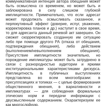
коммуникативная интенция автора обещания может
быть осмыслена со временем, но может быть и
заблокирована в силу слишком глубокой
имплицитности. Примечательно, что если адресат
может продолжать осмысливать сказанное, и
перлокутивный эффект (доверие, испуг, уважение,
корректировка планов и др.) наступит в свое время,
то для адресанта данный речевой акт завершен. Он
сможет скорректировать созданную им ситуацию
либо при помощи другого РА (отказа от обещания,
подтверждения обещания), либо действием
(выполнением/невыполнением обещания).
Присутствие имплицитности значительно, но
порождение импликатуры может быть затруднено в
связи с разнородностью аудитории и яркими
институциональными характеристиками дискурса.
Имплицитность в публичных выступлениях
представлена во всем многообразии: в
пресуппозициях и топиках — с целью формирования
общественного мнения, в вариативности и
импликатурах — для соблюдения формальных
этических норм и передачи информации с
двусмысленным содержанием. Охарактеризуем ее
как многослойную.