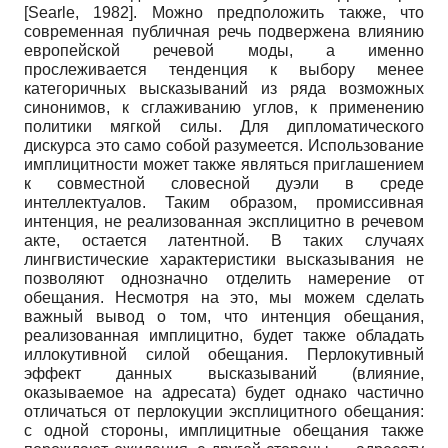
[
Searle, 1982
]
. Можно предположить также, что
современная публичная речь подвержена влиянию
европейской речевой моды, а именно
прослеживается тенденция к выбору менее
категоричных высказываний из ряда возможных
синонимов, к сглаживанию углов, к применению
политики мягкой силы. Для дипломатического
дискурса это само собой разумеется. Использование
имплицитности может также являться приглашением
к совместной словесной дуэли в среде
интеллектуалов. Таким образом, промиссивная
интенция, не реализованная эксплицитно в речевом
акте, остается латентной. В таких случаях
лингвистические характеристики высказывания не
позволяют однозначно отделить намерение от
обещания. Несмотря на это, мы можем сделать
важный вывод о том, что интенция обещания,
реализованная имплицитно, будет также обладать
иллокутивной силой обещания. Перлокутивный
эффект данных высказываний (влияние,
оказываемое на адресата) будет однако частично
отличаться от перлокуции эксплицитного обещания:
с одной стороны, имплицитные обещания также