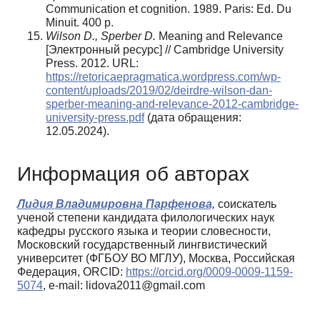
Communication et cognition. 1989. Paris: Ed. Du
Minuit. 400 p.
Wilson D., Sperber D.
Meaning and Relevance
[Электронный ресурс] // Cambridge University
Press. 2012. URL:
https://retoricaepragmatica.wordpress.com/wp-
content/uploads/2019/02/deirdre-wilson-dan-
sperber-meaning-and-relevance-2012-cambridge-
university-press.pdf
(дата обращения:
12.05.2024).
Информация об авторах
Лидия Владимировна Парфенова,
соискатель
ученой степени кандидата филологических наук
кафедры русского языка и теории словесности,
Московский государственный лингвистический
университет (ФГБОУ ВО МГЛУ), Москва, Российская
Федерация, ORCID:
https://orcid.org/0009-0009-1159-
5074
, e-mail: lidova2011@gmail.com