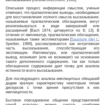
Описывая процесс инференции смыслов, ученые
отмечают, что прагматические выводы, необходимые
для восстановления полного смысла высказывания,
называемые прагматическим обогащением, могут
реализовываться в виде завершений или
расширений [Bach 1974; цитируется по 8; 13]. В
отличие от импликатур, прагматические обогащения,
называемые также экспликатурами
[
Saussure (de) L
;
Sperber, 1989
]
, рассматриваются как интуитивная
часть высказывания, способствующая его
экспликации. Импликатура, или прагматический
вывод, возникает (или не возникает) на основании
такого дополненного содержания, так как только
обогащенное содержание дает почву для анализа
истинности всего высказывания.
Для последующего анализа имплицитных обещаний
дадим краткую характеристику некоторым типам
дискурсов с точки зрения присутствия в них
имплицитности.
Бытовое повседневное общение представителей
одной культуры можно считать наиболее