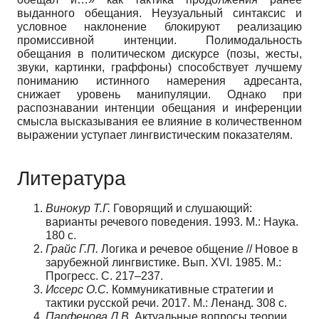
выданного обещания. Неузуальный синтаксис и
условное наклонение блокируют реализацию
промиссивной интенции. Полимодальность
обещания в политическом дискурсе (позы, жесты,
звуки, картинки, граффоны) способствует лучшему
пониманию истинного намерения адресанта,
снижает уровень манипуляции. Однако при
распознавании интенции обещания и инференции
смысла высказывания ее влияние в количественном
выражении уступает лингвистическим показателям.
Литература
Винокур Т.Г.
Говорящий и слушающий:
варианты речевого поведения. 1993. М.: Наука.
180 с.
Грайс Г.П.
Логика и речевое общение // Новое в
зарубежной лингвистике. Вып. XVI. 1985. М.:
Прогресс. С. 217–237.
Иссерс О.С.
Коммуникативные стратегии и
тактики русской речи. 2017. М.: Ленанд. 308 с.
Парфенова Л.В.
Актуальные вопросы теории