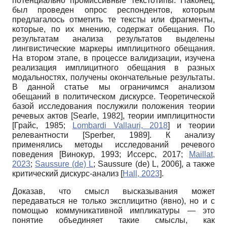
потенциально промиссивные текстотипы. Наконец,
был проведен опрос респондентов, которым
предлагалось отметить те тексты или фрагменты,
которые, по их мнению, содержат обещания. По
результатам анализа результатов выделены
лингвистические маркеры имплицитного обещания.
На втором этапе, в процессе валидизации, изучена
реализация имплицитного обещания в разных
модальностях, получены окончательные результаты.
В данной статье мы ограничимся анализом
обещаний в политическом дискурсе. Теоретической
базой исследования послужили положения теории
речевых актов
[
Searle, 1982
]
, теории имплицитности
[
Грайс, 1985
;
Lombardi Vallauri, 2018
]
и теории
релевантности
[
Sperber, 1989
]
. К анализу
применялись методы исследований речевого
поведения
[
Винокур, 1993
;
Иссерс, 2017
;
Maillat,
2023
;
Saussure (de) L
;
Saussure (de) L, 2006
]
, а также
критический дискурс-анализ
[
Hall, 2023
]
.
Доказав, что смысл высказывания может
передаваться не только эксплицитно (явно), но и с
помощью коммуникативной импликатуры — это
понятие объединяет такие смыслы, как