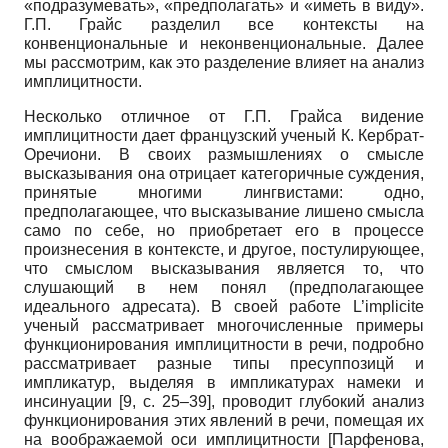
«подразумевать», «предполагать» и «иметь в виду».
Г.П. Грайс разделил все контексты на
конвенциональные и неконвенциональные. Далее
мы рассмотрим, как это разделение влияет на анализ
имплицитности.
Несколько отличное от Г.П. Грайса видение
имплицитности дает французский ученый К. Кербрат-
Оречиони. В своих размышлениях о смысле
высказывания она отрицает категоричные суждения,
принятые многими лингвистами: одно,
предполагающее, что высказывание лишено смысла
само по себе, но приобретает его в процессе
произнесения в контексте, и другое, постулирующее,
что смыслом высказывания является то, что
слушающий в нем понял (предполагающее
идеального адресата). В своей работе L’implicite
ученый рассматривает многочисленные примеры
функционирования имплицитности в речи, подробно
рассматривает разные типы пресуппозицй и
импликатур, выделяя в импликатурах намеки и
инсинуации [9, с. 25–39], проводит глубокий анализ
функционирования этих явлений в речи, помещая их
на воображаемой оси имплицитности
[
Парфенова,