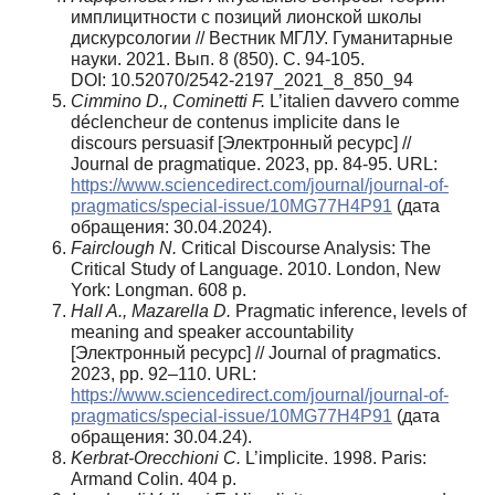
имплицитности с позиций лионской школы
дискурсологии // Вестник МГЛУ. Гуманитарные
науки. 2021. Вып. 8 (850). С. 94-105.
DOI: 10.52070/2542-2197_2021_8_850_94
Cimmino D., Cominetti F.
L’italien davvero comme
déclencheur de contenus implicite dans le
discours persuasif [Электронный ресурс] //
Journal de pragmatique. 2023, pp. 84-95. URL:
https://www.sciencedirect.com/journal/journal-of-
pragmatics/special-issue/10MG77H4P91
(дата
обращения: 30.04.2024).
Fairclough N.
Critical Discourse Analysis: The
Critical Study of Language. 2010. London, New
York: Longman. 608 p.
Hall A., Mazarella D.
Pragmatic inference, levels of
meaning and speaker accountability
[Электронный ресурс] // Journal of pragmatics.
2023, pp. 92–110. URL:
https://www.sciencedirect.com/journal/journal-of-
pragmatics/special-issue/10MG77H4P91
(дата
обращения: 30.04.24).
Kerbrat-Orecchioni C.
L’implicite. 1998. Paris:
Armand Colin. 404 p.