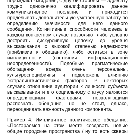
порождают ожидания, с другой стороны — адресату
трудно однозначно квалифицировать данное
коммуникативное послание и приходится
проделывать дополнительную умственную работу по
определению значимости для него данного
сообщения. Когнитивные способности человека в
каждом конкретном случае позволяют либо условно
достроить дискурсивную цепочку до уровня
высказывания с высокой степенью надежности
(приблизив к обещанию), либо остаться в зоне
имплицитности (состоянии информационной
неопределенности). Подобные прагматические
обогащения всегда очень персональны,
культуроспецифичны и подвержены влиянию
экстралингвистических факторов. В некоторых
случаях отношение аудитории к личности субъекта
высказывания и его социальному статусу являются
определяющими факторами, позволяющими
распознать обещание, но не стоит, однако,
переоценивать важность данного компонента.
Пример 4. Имплицитное политическое обещание:
«Постараемся на этом месте создавать новые
общие городские пространства / ну то есть скверы