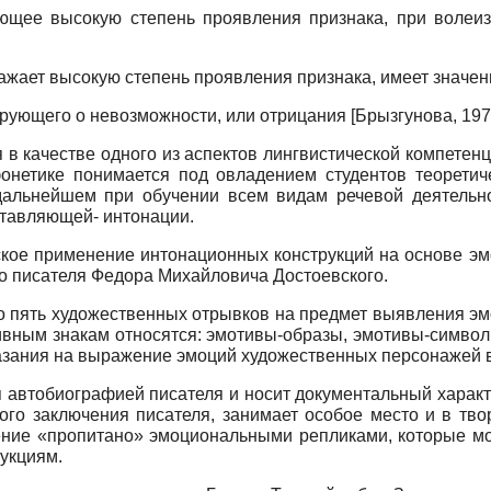
ющее высокую степень проявления признака, при волеиз
жает высокую степень проявления признака, имеет значен
ирующего о невозможности, или отрицания
[
Брызгунова, 19
 в качестве одного из аспектов лингвистической компетен
фонетике понимается под овладением студентов теоретич
дальнейшем при обучении всем видам речевой деятельно
ставляющей- интонации.
ское применение интонационных конструкций на основе э
го писателя Федора Михайловича Достоевского.
 пять художественных отрывков на предмет выявления эмо
тивным знакам относятся: эмотивы-образы, эмотивы-симво
казания на выражение эмоций художественных персонажей в
я автобиографией писателя и носит документальный харак
ого заключения писателя, занимает особое место и в твор
ние «пропитано» эмоциональными репликами, которые мо
укциям.