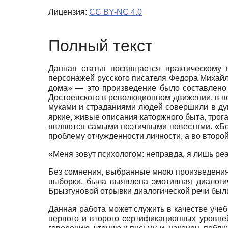
Лицензия:
CC BY-NC 4.0
Полный текст
Данная статья посвящается практическому
персонажей русского писателя Федора Михайл
дома» — это произведение было составлено 
Достоевского в революционном движении, в по
муками и страданиями людей совершили в душ
яркие, живые описания каторжного быта,
трог
являются самыми поэтичными повестями. «Б
проблему отчужденности личности, а во второй
«Меня зовут психологом: неправда, я лишь ре
Без сомнения, выбранные мною произведения
выборки, была выявлена эмотивная диалоги
Брызгуновой отрывки диалогической речи бы
Данная работа может служить в качестве учеб
первого и второго сертификационных уровней