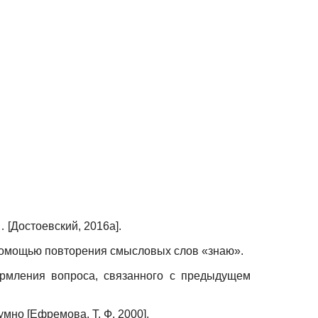
ь…
[
Достоевский, 2016а
]
.
 помощью повторения смысловых слов «знаю».
рмления вопроса, связанного с предыдущем
шумно
[
Ефремова. Т. Ф, 2000
]
.