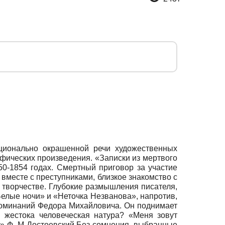
ционально окрашенной речи художественных
фических произведения. «Записки из мертвого
0-1854 годах. Смертный приговор за участие
вместе с преступниками, близкое знакомство с
 творчестве. Глубокие размышления писателя,
Белые ночи» и «Неточка Незванова», напротив,
оминаний Федора Михайловича. Он поднимает
и жестока человеческая натура? «Меня зовут
й» Ф. М Достоевский.Без сомнения, выбранные