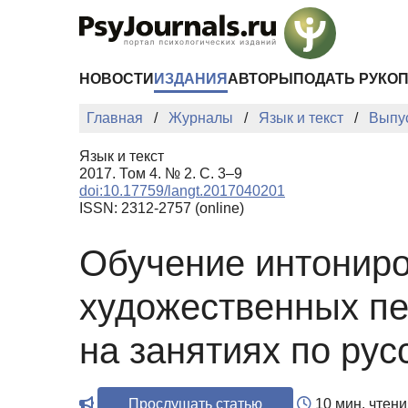
Перейти к основному содержанию
НОВОСТИ
ИЗДАНИЯ
АВТОРЫ
ПОДАТЬ РУКО
Главная
Журналы
Язык и текст
Выпу
Язык и текст
2017. Том 4. № 2. С. 3–9
doi:10.17759/langt.2017040201
ISSN: 2312-2757 (online)
Обучение интонир
художественных пе
на занятиях по рус
Прослушать статью
10 мин. чтени