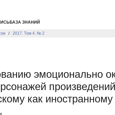
ПИСЬ
БАЗА ЗНАНИЙ
ски
2017. Том 4. № 2
ованию эмоционально о
рсонажей произведений
скому как иностранному
я