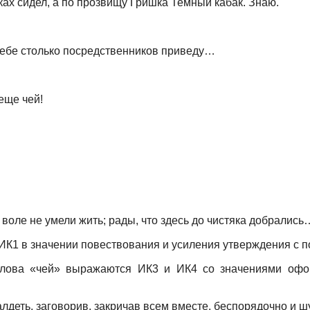
иках сидел, а по прозвищу Гришка Темный кабак. Знаю.
я тебе столько посредственников приведу…
 еще чей!
На воле не умели жить; рады, что здесь до чистяка добралис
 ИК1 в значении повествования и усиления утверждения с
слова «чей» выражаются ИК3 и ИК4 со значениями офо
галдеть, заговорив, закричав всем вместе, беспорядочно и 