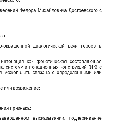
оевского.
зведений Федора Михайловича Достоевского с
го.
о-окрашенной диалогической речи героев в
 интонация как фонетическая составляющая
а систему интонационных конструкций (ИК) с
ия может быть связана с определенными или
ие или возражение;
ния признака;
авершенном высказывании, подчеркивание