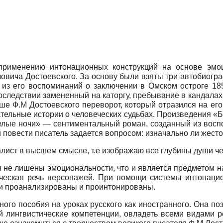
 применению интонационных конструкций на основе эмо
овича Достоевского. За основу были взяты три автобиогра
из его воспоминаний о заключении в Омском остроге 185
следствии замененный на каторгу, пребывание в кандалах 
е Ф.М Достоевского переворот, который отразился на его
ательные истории о человеческих судьбах. Произведения «
елые ночи» — сентиментальный роман, созданный из восп
 повести писатель задается вопросом: изначально ли жест
алист в высшем смысле, т.е изображаю все глубины души че
 не лишены эмоциональности, что и является предметом н
ческая речь персонажей. При помощи системы интонацион
ли проанализированы и проинтонированы.
ного пособия на уроках русского как иностранного. Она п
 лингвистические компетенции, овладеть всеми видами р