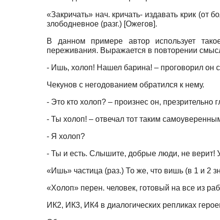
«Закричать» нач. кричать- издавать крик (от бо
злободневное (разг.)
[
Ожегов
]
.
В данном примере автор использует такое
переживания. Выражается в повторении смысл
- Ишь, холоп! Нашел барина! – проговорил он
Чекунов с негодованием обратился к нему.
- Это кто холоп? – произнес он, презрительно 
- Ты холоп! – отвечал тот таким самоуверенны
- Я холоп?
- Ты и есть. Слышите, добрые люди, не верит!
«Ишь» частица (раз.) То же, что вишь (в 1 и 2
«Холоп» перен. человек, готовый на все из раб
ИК2, ИК3, ИК4 в диалогических репликах геро