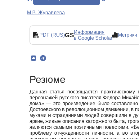
М.В. Журавлева
Информация
GS
PDF (RUS)
Метрики
в Google Scholar
Резюме
Данная статья посвящается практическому
персонажей русского писателя Федора Михайл
дома» — это произведение было составлено 
Достоевского в революционном движении, в по
муками и страданиями людей совершили в душ
яркие, живые описания каторжного быта, трог
являются самыми поэтичными повестями. «Б
проблему отчужденности личности, а во вто
психологом: неправда, я лишь реалист в выс