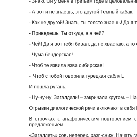
- Знаю. Он у меня в третьем годе в целовальн
- А вот и не знаешь; это другой Темный кабак.
- Как не другой! Знать, ты толсто знаешь! Да 
- Приведешь! Ты откуда, а я чей?
- Чей! Да я вот тебя бивал, да не хвастаю, а то
- Чума бендерская!
- Чтоб те язвила язва сибирская!
- Чтоб с тобой говорила турецкая сабля!..
И пошла ругань.
- Ну-ну-ну! Загалдели! – закричали кругом. – 
Отрывки диалогической речи включают в себя
В строчках с анафорическим повторением 
предложением.
«Загалдеть» сов. неперех. разг.-сниж. Начать 