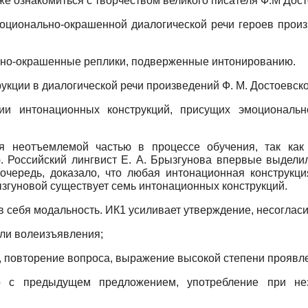
иже ознакомиться с творчеством великого писателя Ф.М Дост
оционально-окрашенной диалогической речи героев прои
но-окрашенные реплики, подверженные интонированию.
кции в диалогической речи произведений Ф. М. Достоевско
ии интонационных конструкций, присущих эмоциональн
 неотъемлемой частью в процессе обучения, так как
 Российский лингвист Е. А. Брызгунова впервые выделил
очередь, доказало, что любая интонационная конструкц
ызгуновой существует семь интонационных конструкций.
в себя модальность. ИК1 усиливает утверждение, несоглас
или волеизъявления;
 повторение вопроса, выражение высокой степени проявле
с предыдущем предложением, употребление при нез