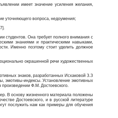
ъявлении имеет значение усиления желания,
ие уточняющего вопроса, недоумения;
77
]
.
ции студентов. Она требует полного внимания с
ескими знаниями и практическими навыками,
сти. Именно поэтому стоит уделить должное
моционально окрашенной речи художественных
тивных знаков, разработанных Исхаковой З.З
лы, эмотивы-индексы. Установление эмотивных
 произведении Ф.М. Достоевского.
тер. В основу жизненного материала положены
честве Достоевского, и в русской литературе
гут послужить нам как примеры для обучения