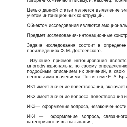
говорению, чтению и письму, и, наконец, побл
Целью данной статьи является выявление эм
учетом интонационных конструкций.
Объектом исследования являются эмоциональ
Предмет исследования- интонационные констру
Задача исследования состоит в определен
произведениях Ф. М. Достоевского.
Изучение приемов интонирования является
многофункциональна по своему определению.
подробным описанием их значений, в свою 
несколькими значениями. По системе Е. А. Бр
ИК1 имеет значение повествования, включает 
ИК2 имеет значение вопроса, повествования 
ИК3— оформление вопроса, незаконченности,
ИК4 — оформление вопроса, связанного 
категоричности высказывания;