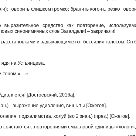
ли); говорить слишком громко; бранить кого-н., резко говор
 выразительное средство как повторение, используе
овых синонимичных слов Загалдели! – закричали!
 с расстановками и задыхающимся от бессилия голосом. Он 
глядя на Устьянцева.
м тоном «…».
 Удивляется!
[
Достоевский, 2016а
]
.
 знач.) - выражение удивления, вишь ты
[
Ожегов
]
.
олепия, подхалимства, холуй (во 2 знач.) (през.)
[
Ожегов
]
.
ев сочетаются с повторениями смысловой единицы «холоп»,