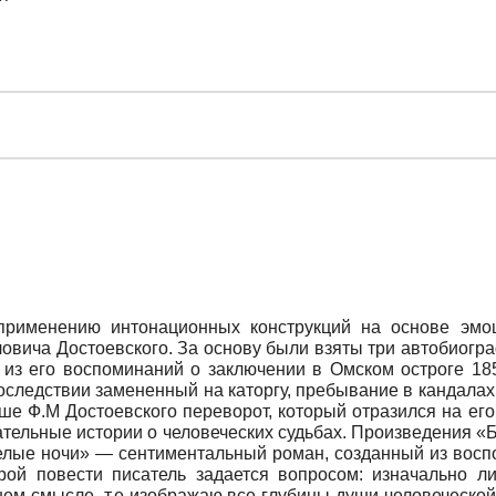
 применению интонационных конструкций на основе эмо
овича Достоевского. За основу были взяты три автобиогра
из его воспоминаний о заключении в Омском остроге 185
следствии замененный на каторгу, пребывание в кандалах 
е Ф.М Достоевского переворот, который отразился на его
ательные истории о человеческих судьбах. Произведения «
елые ночи» — сентиментальный роман, созданный из восп
рой повести писатель задается вопросом: изначально л
шем смысле, т.е изображаю все глубины души человеческо