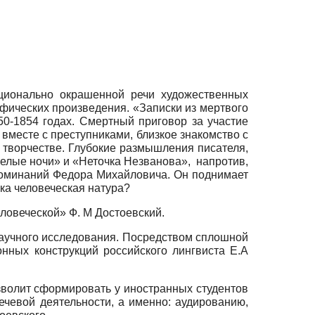
ционально окрашенной речи художественных
фических произведения. «Записки из мертвого
0-1854 годах. Смертный приговор за участие
вместе с преступниками, близкое знакомство с
 творчестве. Глубокие размышления писателя,
Белые ночи» и «Неточка Незванова», напротив,
оминаний Федора Михайловича. Он поднимает
ока человеческая натура?
ловеческой» Ф. М Достоевский.
аучного исследования. Посредством сплошной
ных конструкций российского лингвиста Е.А
озволит сформировать у иностранных студентов
ечевой деятельности, а именно: аудированию,