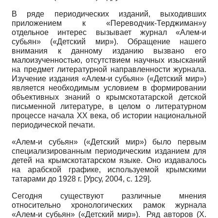
В ряде периодических изданий, выходивших
приложением к «Переводчик-Терджиман»у
отдельное интерес вызывает журнал «Алем-и
субьян» («Детский мир»). Обращение нашего
внимания к данному изданию вызвано его
малоизученностью, отсутствием научных изысканий
на предмет литературной направленности журнала.
Изучение издания «Алем-и субьян» («Детский мир»)
является необходимым условием в формировании
объективных знаний о крымскотатарской детской
письменной литературе, в целом о литературном
процессе начала ХХ века, об истории национальной
периодической печати.
«Алем-и субьян» («Детский мир») было первым
специализированным периодическим изданием для
детей на крымскотатарском языке. Оно издавалось
на арабской графике, используемой крымскими
татарами до 1928 г.
[
Урсу, 2004
, с. 129]
.
Сегодня существуют различные мнения
относительно хронологических рамок журнала
«Алем-и субьян» («Детский мир»). Ряд авторов (Х.