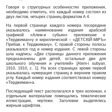
Говоря о структурных особенностях приложения,
необходимо отметить, что каждый номер состоял из
двух листов, четырех страниц форматом А 4.
На первой странице каждого номера посередине
указывалось наименование издания арабской
графикой «Алем-и субьян» приложение к
«Терджиман»у и кириллической – «ДЕТСКІЙ-МІРЪ»
Прибав. к Терджиману». С правой стороны полосы
указывался год и номер издания. С левой стороны
шла надпись: «Две страницы данного приложения
предназначены для детей, остальные две для
школьного обучения и учителей»
[
Alem-i subyan.
1910, 1910
, с. 1]
. На всех страницах кроме первой
указывалась нумерация страниц в верхнем правом
углу. Каждый номер издания соответствовал номеру
«Терджиман»а.
Последующий текст располагался в трех колонках, к
отдельным материалам помещались тематические
иллюстрации, чертежи. Заголовки выделялись
жирным шрифтом.