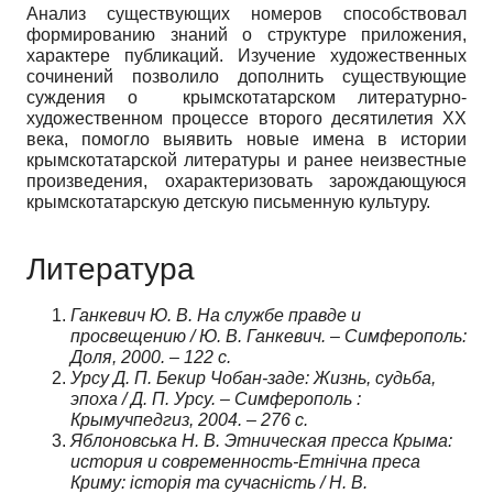
Анализ существующих номеров способствовал
формированию знаний о структуре приложения,
характере публикаций. Изучение художественных
сочинений позволило дополнить существующие
суждения о крымскотатарском литературно-
художественном процессе второго десятилетия ХХ
века, помогло выявить новые имена в истории
крымскотатарской литературы и ранее неизвестные
произведения, охарактеризовать зарождающуюся
крымскотатарскую детскую письменную культуру.
Литература
Ганкевич Ю. В. На службе правде и
просвещению / Ю. В. Ганкевич. – Симферополь:
Доля, 2000. – 122 с.
Урсу Д. П. Бекир Чобан-заде: Жизнь, судьба,
эпоха / Д. П. Урсу. – Симферополь :
Крымучпедгиз, 2004. – 276 с.
Яблоновська Н. В. Этническая пресса Крыма:
история и современность-Етнічна преса
Криму: історія та сучасність / Н. В.