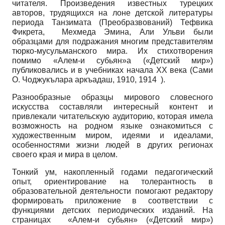
читателя. Произведения известных турецких
авторов, трудящихся на лоне детской литературы
периода Танзимата (Преобразвований) Тефвика
Фикрета, Мехмеда Эмина, Али Ульви были
образцами для подражания многим представителям
тюрко-мусульманского мира. Их стихотворения
помимо «Алем-и субьян»а («Детский мир»)
публиковались и в учебниках начала ХХ века (Сами
О. Чоджукълара аркъадаш, 1910, 1914 ).
Разнообразные образцы мирового словесного
искусства составляли интересный контент и
привлекали читательскую аудиторию, которая имела
возможность на родном языке ознакомиться с
художественным миром, идеями и идеалами,
особенностями жизни людей в других регионах
своего края и мира в целом.
Тонкий ум, накопленный годами педагогический
опыт, ориентирование на толерантность в
образовательной деятельности помогают редактору
формировать приложение в соответствии с
функциями детских периодических изданий. На
страницах «Алем-и субьян» («Детский мир»)