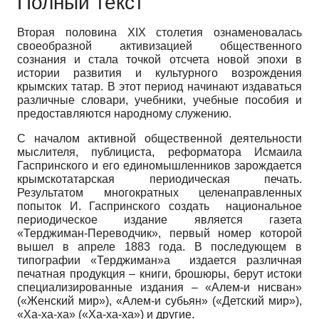
Полный текст
Вторая половина XIX столетия ознаменовалась
своеобразной активизацией общественного
сознания и стала точкой отсчета новой эпохи в
истории развития и культурного возрождения
крымских татар. В этот период начинают издаваться
различные словари, учебники, учебные пособия и
предоставляются народному служению.
С началом активной общественной деятельности
мыслителя, публициста, реформатора Исмаила
Гаспринского и его единомышленников зарождается
крымскотатарская периодическая печать.
Результатом многократных целенаправленных
попыток И. Гаспринского создать национальное
периодическое издание является газета
«Терджиман-Переводчик», первый номер которой
вышел в апреле 1883 года. В последующем в
типографии «Терджиман»а издается различная
печатная продукция – книги, брошюры, берут истоки
специализированные издания – «Алем-и нисван»
(«Женский мир»), «Алем-и субьян» («Детский мир»),
«Ха-ха-ха» («Ха-ха-ха») и другие.