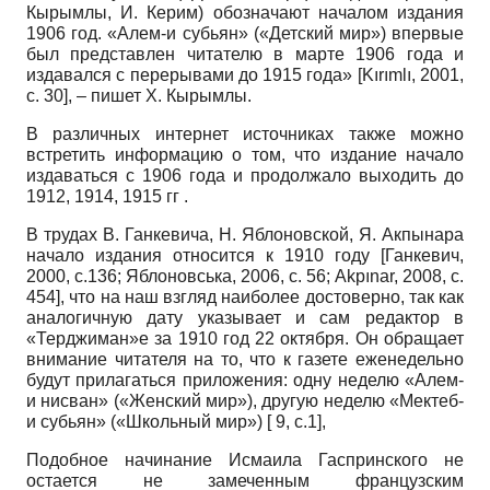
Кырымлы, И. Керим) обозначают началом издания
1906 год. «Алем-и субьян» («Детский мир») впервые
был представлен читателю в марте 1906 года и
издавался с перерывами до 1915 года»
[
Kırımlı, 2001
,
с. 30]
, – пишет Х. Кырымлы.
В различных интернет источниках также можно
встретить информацию о том, что издание начало
издаваться с 1906 года и продолжало выходить до
1912, 1914, 1915 гг .
В трудах В. Ганкевича, Н. Яблоновской, Я. Акпынара
начало издания относится к 1910 году
[
Ганкевич,
2000
, с.136;
Яблоновська, 2006
, с. 56;
Akpınar, 2008
, с.
454]
, что на наш взгляд наиболее достоверно, так как
аналогичную дату указывает и сам редактор в
«Терджиман»е за 1910 год 22 октября. Он обращает
внимание читателя на то, что к газете еженедельно
будут прилагаться приложения: одну неделю «Алем-
и нисван» («Женский мир»), другую неделю «Мектеб-
и субьян» («Школьный мир») [ 9, c.1],
Подобное начинание Исмаила Гаспринского не
остается не замеченным французским