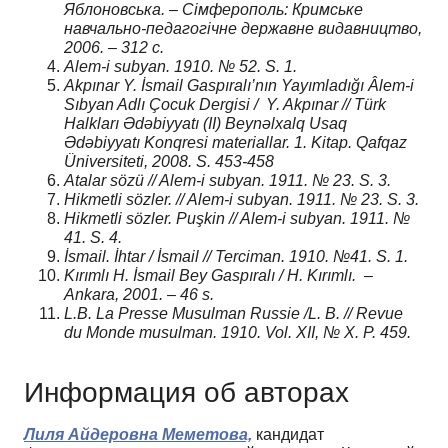
Яблоновська. – Сiмферополь: Кримське
навчально-педагогічне державне видавництво,
2006. – 312 с.
Alem-i subyan. 1910. № 52. S. 1.
Akpınar Y. İsmail Gaspıralı’nın Yayımladığı Âlem-i
Sıbyan Adlı Çocuk Dergisi / Y. Akpınar // Türk
Halkları Әdәbiyyatı (II) Beynәlxalq Usaq
Әdәbiyyatı Konqresi materiallar. 1. Kitap. Qafqaz
Üniversiteti, 2008. S. 453-458
Atalar sözü // Alem-i subyan.
1911. № 23. S. 3.
Hikmetli sözler. // Alem-i subyan.
1911. № 23. S. 3.
Hikmetli sözler. Puşkin // Alem-i subyan.
1911. №
41. S. 4.
İsmail. İhtar / İsmail // Terciman. 1910. №41. S. 1.
Kırımlı H. İsmail Bey Gaspıralı / H. Kırımlı.
–
Ankara, 2001. – 46 s.
L.B. La Presse Musulman Russie /L. B. // Revue
du Monde musulman. 1910. Vol. XII, № Х. P. 459.
Информация об авторах
Лиля Айдеровна Меметова,
кандидат