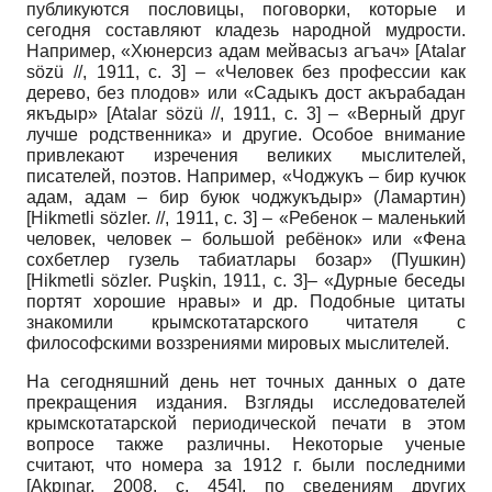
публикуются пословицы, поговорки, которые и
сегодня составляют кладезь народной мудрости.
Например, «Хюнерсиз адам мейвасыз агъач»
[
Atalar
sözü //, 1911
, с. 3]
– «Человек без профессии как
дерево, без плодов» или «Садыкъ дост акърабадан
якъдыр»
[
Atalar sözü //, 1911
, с. 3]
– «Верный друг
лучше родственника» и другие. Особое внимание
привлекают изречения великих мыслителей,
писателей, поэтов. Например, «Чоджукъ – бир кучюк
адам, адам – бир буюк чоджукъдыр» (Ламартин)
[
Hikmetli sözler. //, 1911
, с. 3]
– «Ребенок – маленький
человек, человек – большой ребёнок» или «Фена
сохбетлер гузель табиатлары бозар» (Пушкин)
[
Hikmetli sözler. Puşkin, 1911
, c. 3]
– «Дурные беседы
портят хорошие нравы» и др. Подобные цитаты
знакомили крымскотатарского читателя с
философскими воззрениями мировых мыслителей.
На сегодняшний день нет точных данных о дате
прекращения издания. Взгляды исследователей
крымскотатарской периодической печати в этом
вопросе также различны. Некоторые ученые
считают, что номера за 1912 г. были последними
[
Akpınar, 2008
, с. 454]
, по сведениям других