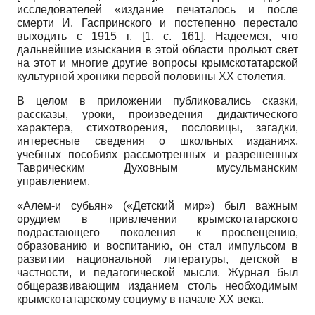
исследователей «издание печаталось и после
смерти И. Гаспринского и постепенно перестало
выходить с 1915 г. [1, с. 161]. Надеемся, что
дальнейшие изыскания в этой области прольют свет
на этот и многие другие вопросы крымскотатарской
культурной хроники первой половины ХХ столетия.
В целом в приложении публиковались сказки,
рассказы, уроки, произведения дидактического
характера, стихотворения, пословицы, загадки,
интересные сведения о школьных изданиях,
учебных пособиях рассмотренных и разрешенных
Таврическим Духовным мусульманским
управлением.
«Алем-и субьян» («Детский мир») был важным
орудием в привлечении крымскотатарского
подрастающего поколения к просвещению,
образованию и воспитанию, он стал импульсом в
развитии национальной литературы, детской в
частности, и педагогической мысли. Журнал был
общеразвивающим изданием столь необходимым
крымскотатарскому социуму в начале ХХ века.