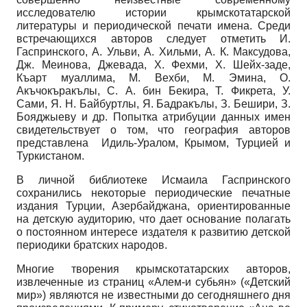
исследователю истории крымскотатарской
литературы и периодической печати имена. Среди
встречающихся авторов следует отметить И.
Гаспринского, А. Ульви, А. Хильми, А. К. Максудова,
Дж. Меинова, Джевада, Х. Фехми, Х. Шейх-заде,
Къарт муаллима, М. Вехби, М. Эмина, О.
Акъчокъракълы, С. А. бин Бекира, Т. Фикрета, У.
Сами, Я. Н. Байбуртлы, Я. Бадракълы, З. Бешири, З.
Бояджыеву и др. Попытка атрибуции данных имен
свидетельствует о том, что география авторов
представлена Идиль-Уралом, Крымом, Турцией и
Туркистаном.
В личной библиотеке Исмаила Гаспринского
сохранились некоторые периодические печатные
издания Турции, Азербайджана, ориентированные
на детскую аудиторию, что дает основание полагать
о постоянном интересе издателя к развитию детской
периодики братских народов.
Многие творения крымскотатарских авторов,
извлеченные из страниц «Алем-и субьян» («Детский
мир») являются не известными до сегодняшнего дня