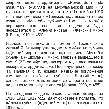
современником «Терджиман»а «Revue du monde
musulman» («Взгляд на мусульманский мир»). В
журнале говорится о том, что с 8 (21) октября 1910
года приложением к «Терджиман»у выходит новое
издание – «Мектеб-и субьян» («Школьный мир») с
периодичностью раз в две недели и будет
чередоваться с «Алем-и нисван» («Женский мир»)
[
L.B. La, 1910
, с. 459]
.
Исследователь печатаных трудов И. Гаспринского
ученый Я. Акпынар утверждает, что «Алем-и субьян»
(«Детский мир») является продолжением «Мектеб-и
субьян»а («Школьный мир»), впервые вышедшего в
свет 9 (22) октября под номером 41, аналогичным с
номером «Терджимана»а. Последующим был номер
43. Начиная с 45 номера, название приложения
изменяется на «Алем-и субьян» («Детский мир»),
однако никаких комментарий со стороны редакции
по данному вопросу не дается
[
Akpınar, 2008
, с. 455]
.
На сегодняшний день располагаемые номера за
1910, 1911, 1912 годы дают основание полагать, что
«Алем-и субьян» («Детский мир») начал издаваться с
1910 года.