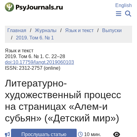
Перейти к основному содержанию
English
НОВОСТИ
Главная
Журналы
Язык и текст
Выпуски
ИЗДАНИЯ
2019. Том 6. № 1
АВТОРЫ
ПОДАТЬ РУКОПИСЬ
Язык и текст
БАЗА ЗНАНИЙ
2019. Том 6. № 1. С. 22–28
doi:10.17759/langt.2019060103
КЛЮЧЕВЫЕ СЛОВА
ISSN: 2312-2757 (online)
Регистрация
Вход
Литературно-
художественный процесс
на страницах «Алем-и
субьян» («Детский мир»)
Прослушать статью
10 мин.