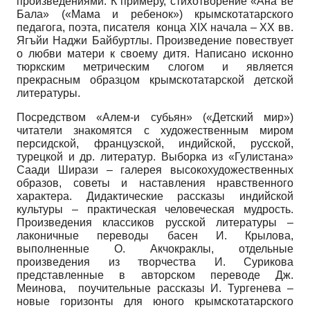
произведениями. К примеру, стихотворение «Ана ве
Бала» («Мама и ребенок») крымскотатарского
педагога, поэта, писателя конца XIX начала – XX вв.
Ягъйи Наджи Байбуртлы. Произведение повествует
о любви матери к своему дитя. Написано исконно
тюркским метрическим слогом и является
прекрасным образцом крымскотатарской детской
литературы.
Посредством «Алем-и субьян» («Детский мир»)
читатели знакомятся с художественным миром
персидской, французской, индийской, русской,
турецкой и др. литератур. Выборка из «Гулистана»
Саади Ширази – галерея высокохудожественных
образов, советы и наставления нравственного
характера. Дидактические рассказы индийской
культуры – практическая человеческая мудрость.
Произведения классиков русской литературы –
лаконичные переводы басен И. Крылова,
выполненные О. Акчокраклы, отдельные
произведения из творчества И. Сурикова
представленные в авторском переводе Дж.
Меинова, поучительные рассказы И. Тургенева –
новые горизонты для юного крымскотатарского