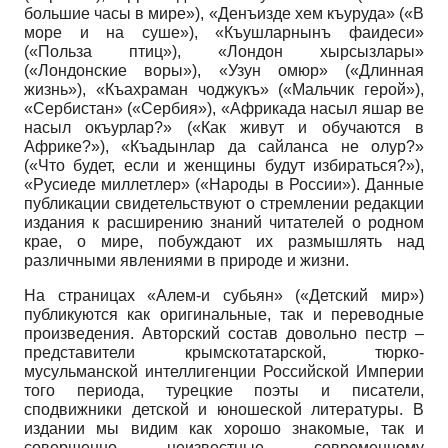
большие часы в мире»), «Денъизде хем къуруда» («В
море и на суше»), «Къушларнынъ фаидеси»
(«Польза птиц»), «Лондон хырсызлары»
(«Лондонские воры»), «Узун омюр» («Длинная
жизнь»), «Къахраман чоджукъ» («Мальчик герой»),
«Сербистан» («Сербия»), «Африкада насыл яшар ве
насыл окъурлар?» («Как живут и обучаются в
Африке?»), «Къадынлар да сайланса не олур?»
(«Что будет, если и женщины будут избираться?»),
«Русиеде миллетлер» («Народы в России»). Данные
публикации свидетельствуют о стремлении редакции
издания к расширению знаний читателей о родном
крае, о мире, побуждают их размышлять над
различными явлениями в природе и жизни.
На страницах «Алем-и субьян» («Детский мир»)
публикуются как оригинальные, так и переводные
произведения. Авторский состав довольно пестр –
представители крымскотатарской, тюрко-
мусульманской интеллигенции Российской Империи
того периода, турецкие поэты и писатели,
сподвижники детской и юношеской литературы. В
издании мы видим как хорошо знакомые, так и
совершенно неизвестные современному