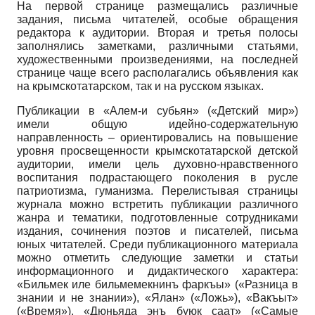
На первой странице размещались различные
задания, письма читателей, особые обращения
редактора к аудитории. Вторая и третья полосы
заполнялись заметками, различными статьями,
художественными произведениями, на последней
странице чаще всего располагались объявления как
на крымскотатарском, так и на русском языках.
Публикации в «Алем-и субьян» («Детский мир»)
имели общую идейно-содержательную
направленность – ориентировались на повышение
уровня просвещенности крымскотатарской детской
аудитории, имели цель духовно-нравственного
воспитания подрастающего поколения в русле
патриотизма, гуманизма. Перелистывая страницы
журнала можно встретить публикации различного
жанра и тематики, подготовленные сотрудниками
издания, сочинения поэтов и писателей, письма
юных читателей. Среди публикационного материала
можно отметить следующие заметки и статьи
информационного и дидактического характера:
«Бильмек иле бильмемекнинъ фаркъы» («Разница в
знании и не знании»), «Ялан» («Ложь»), «Вакъыт»
(«Время»), «Дюньяда энъ буюк саат» («Самые