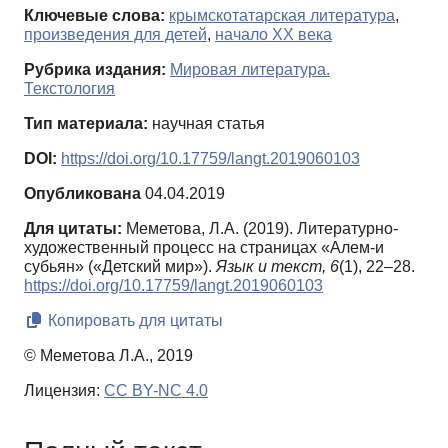
Ключевые слова:
крымскотатарская литература
,
произведения для детей
,
начало XX века
Рубрика издания:
Мировая литература.
Текстология
Тип материала:
научная статья
DOI:
https://doi.org/10.17759/langt.2019060103
Опубликована
04.04.2019
Для цитаты:
Меметова, Л.А. (2019). Литературно-
художественный процесс на страницах «Алем-и
субьян» («Детский мир»).
Язык и текст,
6
(1), 22–28.
https://doi.org/10.17759/langt.2019060103
Копировать для цитаты
© Меметова Л.А., 2019
Лицензия:
CC BY-NC 4.0