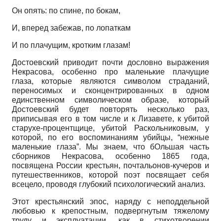
Он опять: по спине, по бокам,
И, вперед забежав, по лопаткам
И по плачущим, кротким глазам!
Достоевский приводит почти дословно выражения
Некрасова, особенно про маленькие плачущие
глаза, которые являются символом страданий,
переносимых и сконцентрированных в одном
единственном символическом образе, который
Достоевский будет повторять несколько раз,
приписывая его в том числе и к Лизавете, к убитой
старухе-процентщице, убитой Раскольниковым, у
которой, по его воспоминаниям убийцы, “нежные
маленькие глаза”. Мы знаем, что бОльшая часть
сборников Некрасова, особенно 1865 года,
посвящена России крестьян, почтальонов-кучеров и
путешественников, которой поэт посвящает себя
всецело, проводя глубокий психологический анализ.
Этот крестьянский эпос, наряду с неподдельной
любовью к крепостным, подвергнутым тяжелому
труду и эксплуатации, как в стихотворении