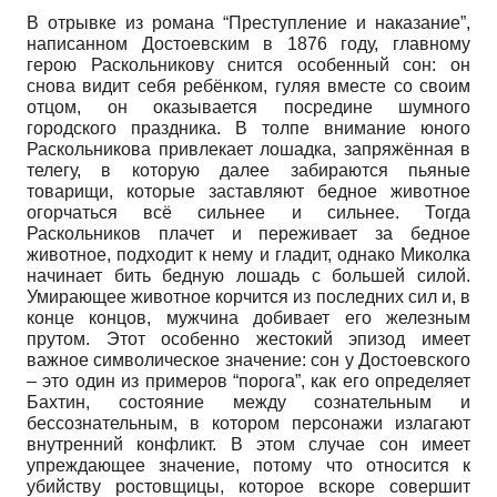
В отрывке из романа “Преступление и наказание”,
написанном Достоевским в 1876 году, главному
герою Раскольникову снится особенный сон: он
снова видит себя ребёнком, гуляя вместе со своим
отцом, он оказывается посредине шумного
городского праздника. В толпе внимание юного
Раскольникова привлекает лошадка, запряжённая в
телегу, в которую далее забираются пьяные
товарищи, которые заставляют бедное животное
огорчаться всё сильнее и сильнее. Тогда
Раскольников плачет и переживает за бедное
животное, подходит к нему и гладит, однако Миколка
начинает бить бедную лошадь с большей силой.
Умирающее животное корчится из последних сил и, в
конце концов, мужчина добивает его железным
прутом. Этот особенно жестокий эпизод имеет
важное символическое значение: сон у Достоевского
– это один из примеров “порога”, как его определяет
Бахтин, состояние между сознательным и
бессознательным, в котором персонажи излагают
внутренний конфликт. В этом случае сон имеет
упреждающее значение, потому что относится к
убийству ростовщицы, которое вскоре совершит