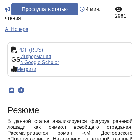
Прослушать статью
4 мин.
2981
чтения
А. Ночера
PDF (RUS)
Информация
GS
в Google Scholar
Метрики
Резюме
В данной статье анализируется фигуруа раненой
лошади как символ всеобщего страдания.
Рассматривается роман Ф.М. Достоевского
«Преступление и Наказание», в которой главный