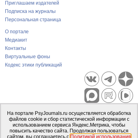
Приглашаем издателей
Подписка на журналы
Персональная страница
О портале
Медиакит
Контакты
Виртуальные фоны
Кодекс этики публикаций
Портал психологических изданий PsyJournals.ru, 2007–2026
На портале PsyJournals.ru осуществляется обработка
Правила использования материалов
файлов cookie и сбор статистической информации с
Свидетельство регистрации СМИ
Эл № ФС77-66447 от 14 июля
использованием сервиса Яндекс.Метрика, чтобы
2016 г.
повысить качество сайта. Продолжая пользоваться
сайтом, вы соглашаетесь с
Политикой использования
Издатель:
ФГБОУ ВО МГППУ