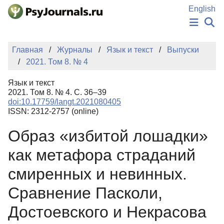
Перейти к основному содержанию
English
НОВОСТИ
Главная
Журналы
Язык и текст
Выпуски
ИЗДАНИЯ
2021. Том 8. № 4
АВТОРЫ
ПОДАТЬ РУКОПИСЬ
Язык и текст
БАЗА ЗНАНИЙ
2021. Том 8. № 4. С. 36–39
doi:10.17759/langt.2021080405
КЛЮЧЕВЫЕ СЛОВА
ISSN: 2312-2757 (online)
Регистрация
Вход
Образ «избитой лошадки»
как метафора страданий
смиренных и невинных.
Сравнение Пасколи,
Достоевского и Некрасова