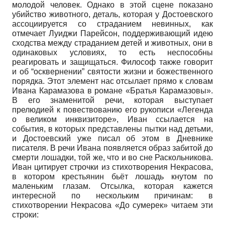
молодой человек. Однако в этой сцене показано
убийство животного, деталь, которая у Достоевского
ассоциируется со страданием невинных, как
отмечает Луиджи Парейсон, поддерживающий идею
сходства между страданием детей и животных, они в
одинаковых условиях, то есть неспособны
реагировать и защищаться. Философ также говорит
и об “осквернении” святости жизни и божественного
порядка. Этот элемент нас отсылает прямо к словам
Ивана Карамазова в романе «Братья Карамазовы».
В его знаменитой речи, которая выступает
прелюдией к повествованию его рукописи «Легенда
о великом инквизиторе», Иван ссылается на
события, в которых представлены пытки над детьми,
и Достоевский уже писал об этом в Дневнике
писателя. В речи Ивана появляется образ забитой до
смерти лошадки, той же, что и во сне Раскольникова.
Иван цитирует строчки из стихотворения Некрасова,
в котором крестьянин бьёт лошадь кнутом по
маленьким глазам. Отсылка, которая кажется
интересной по нескольким причинам: в
стихотворении Некрасова «До сумерек» читаем эти
строки: