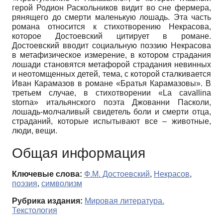
герой Родион Раскольников видит во сне фермера,
рянящего до смерти маленькую лошадь. Эта часть
романа относится к стихотворению Некрасова,
которое Достоевский цитирует в романе.
Достоевский вводит социальную поэзию Некрасова
в метафизическое измерение, в котором страдания
лошади становятся метафорой страдания невинных
и неотомщенных детей, тема, с которой сталкивается
Иван Карамазов в романе «Братья Карамазовы». В
третьем случае, в стихотворении «La cavallina
storna» итальянского поэта Джованни Пасколи,
лошадь-молчаливый свидетель боли и смерти отца,
страданий, которые испытывают все – животные,
люди, вещи.
Общая информация
Ключевые слова:
Ф.М. Достоевский
,
Некрасов
,
поэзия
,
символизм
Рубрика издания:
Мировая литература.
Текстология