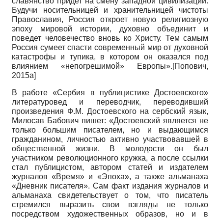
славянство придет на смену западной цивилизации.
Будучи носительницей и хранительницей чистоты
Православия, Россия откроет новую религиозную
эпоху мировой истории, духовно объединит и
поведет человечество вновь ко Христу. Тем самым
Россия сумеет спасти современный мир от духовной
катастрофы и тупика, в котором он оказался под
влиянием «непогрешимой» Европы».
[
Попович,
2015а
]
В работе «Сербия в публицистике Достоевского»
литературовед и переводчик, переводивший
произведения Ф.М. Достоевского на сербский язык,
Милосав Бабович пишет: «Достоевский является не
только большим писателем, но и выдающимся
гражданином, личностью активно участвовавшей в
общественной жизни. В молодости он был
участником революционного кружка, а после ссылки
стал публицистом, автором статей и издателем
журналов «Время» и «Эпоха», а также альманаха
«Дневник писателя». Сам факт издания журналов и
альманаха свидетельствует о том, что писатель
стремился выразить свои взгляды не только
посредством художественных образов, но и в