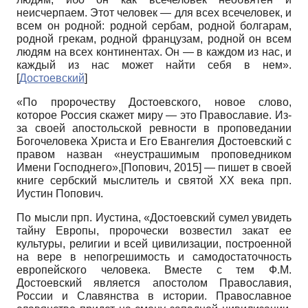
неисчерпаем. Этот человек — для всех всечеловек, и
всем он родной: родной сербам, родной болгарам,
родной грекам, родной французам, родной он всем
людям на всех континентах. Он — в каждом из нас, и
каждый из нас может найти себя в нем».
[
Достоевский
]
«По пророчеству Достоевского, новое слово,
которое Россия скажет миру — это Православие. Из-
за своей апостольской ревности в проповедании
Богочеловека Христа и Его Евангелия Достоевский с
правом назван «неустрашимым проповедником
Имени Господнего»,
[
Попович, 2015
]
— пишет в своей
книге сербский мыслитель и святой XX века прп.
Иустин Попович.
По мысли прп. Иустина, «Достоевский сумел увидеть
тайну Европы, пророчески возвестил закат ее
культуры, религии и всей цивилизации, построенной
на вере в непогрешимость и самодостаточность
европейского человека. Вместе с тем Ф.М.
Достоевский является апостолом Православия,
России и Славянства в истории. Православное