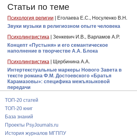
Статьи по теме
Психология религии
|
Еголаева Е.С., Носуленко В.Н.
Звуки музыки в религиозном опыте человека
Психолингвистика
|
Зенкевич И.В., Варламов А.Р.
Концепт «Пустыня» и его семантическое
наполнение в творчестве А.А. Блока
Психолингвистика
|
Щербинина А.А.
Интертекстуальные маркеры Нового Завета в
тексте романа Ф.М. Достоевского «Братья
Карамазовы»: специфика межъязыковой
передачи
ТОП-20 статей
ТОП-20 книг
База знаний
Проекты PsyJournals.ru
История журналов МГППУ