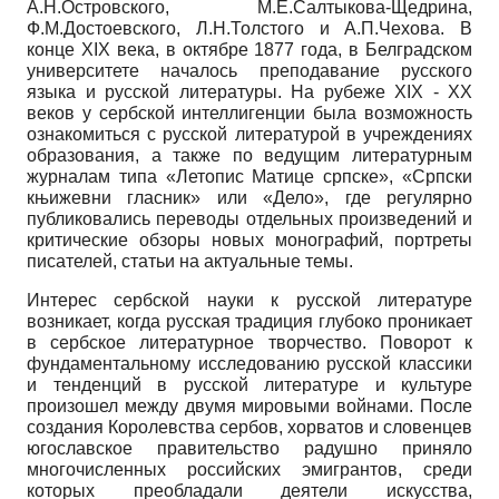
А.Н.Островского, М.Е.Салтыкова-Щедрина,
Ф.М.Достоевского, Л.Н.Толстого и А.П.Чехова. В
конце XIX века, в октябре 1877 года, в Белградском
университете началось преподавание русского
языка и русской литературы. На рубеже XIX - XX
веков у сербской интеллигенции была возможность
ознакомиться с русской литературой в учреждениях
образования, а также по ведущим литературным
журналам типа «Летопис Матице српске», «Српски
књижевни гласник» или «Дело», где регулярно
публиковались переводы отдельных произведений и
критические обзоры новых монографий, портреты
писателей, статьи на актуальные темы.
Интерес сербской науки к русской литературе
возникает, когда русская традиция глубоко проникает
в сербское литературное творчество. Поворот к
фундаментальному исследованию русской классики
и тенденций в русской литературе и культуре
произошел между двумя мировыми войнами. После
создания Королевства сербов, хорватов и словенцев
югославское правительство радушно приняло
многочисленных российских эмигрантов, среди
которых преобладали деятели искусства,