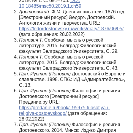
2019. № 1. С. 691–703.
DOI:
10.18485/msc50.2019.1.ch59
Достоевский Ф.М.
Дневник писателя. 1876 год.
[Электронный ресурс] Ѳедоръ Достоевскiй.
Антология жизни и творчества. URL:
https://fedordostoevsky.ru/works/diary/1876/06/05/
(дата обращения: 28.02.2022)
Попович Т.
Сербская мысль о русской
литературе. 2015. Белград: Филологический
факультет Белградского Университета, С. 29.
Попович Т.
Сербская мысль о русской
литературе. 2015. Белград: Филологический
факультет Белградского Университета, С. 43.
Прп. Иустин (Попович)
Достоевский о Европе и
славянстве. 1998. СПб.: ИД «Адмиралтейство»,
С. 13.
Прп. Иустин (Попович)
Философия и религия
Достоевского [Электронный ресурс]
Предание.ру URL:
https://predanie.ru/book/195975-filosofiya-i-
religiya-dostoevskogo/
(дата обращения:
28.02.2022)
Прп. Иустин (Попович)
Философия и религия
Достоевского. 2014. Минск: Изд-во Дмитрия