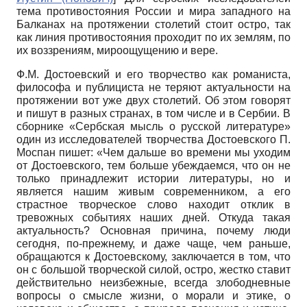
тема противостояния России и мира западного на
Балканах на протяжении столетий стоит остро, так
как линия противостояния проходит по их землям, по
их воззрениям, мироощущению и вере.
Ф.М. Достоевский и его творчество как романиста,
философа и публициста не теряют актуальности на
протяжении вот уже двух столетий. Об этом говорят
и пишут в разных странах, в том числе и в Сербии. В
сборнике «Сербская мысль о русской литературе»
один из исследователей творчества Достоевского П.
Моспан пишет: «Чем дальше во времени мы уходим
от Достоевского, тем больше убеждаемся, что он не
только принадлежит истории литературы, но и
является нашим живым современником, а его
страстное творческое слово находит отклик в
тревожных событиях наших дней. Откуда такая
актуальность? Основная причина, почему люди
сегодня, по-прежнему, и даже чаще, чем раньше,
обращаются к Достоевскому, заключается в том, что
он с большой творческой силой, остро, жестко ставит
действительно неизбежные, всегда злободневные
вопросы о смысле жизни, о морали и этике, о