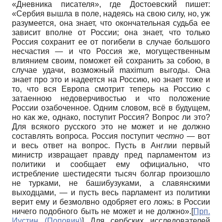
«Дневника писателя», где Достоевский пишет:
«Сербия вышла в поле, надеясь на свою силу, но, уж
разумеется, она знает, что окончательная судьба ее
зависит вполне от России; она знает, что только
Россия сохранит ее от погибели в случае большого
несчастия — и что Россия же, могущественным
влиянием своим, поможет ей сохранить за собою, в
случае удачи, возможный maximum выгоды. Она
знает про это и надеется на Россию, но знает тоже и
то, что вся Европа смотрит теперь на Россию с
затаенною недоверчивостью и что положение
России озабоченное. Одним словом, всё в будущем,
но как же, однако, поступит Россия? Вопрос ли это?
Для всякого русского это не может и не должно
составлять вопроса. Россия поступит
честно
— вот
и весь ответ на вопрос. Пусть в Англии первый
министр извращает правду пред парламентом из
политики и сообщает ему официально, что
истребление шестидесяти тысяч болгар произошло
не турками, не башибузуками, а славянскими
выходцами, — и пусть весь парламент из политики
верит ему и безмолвно одобряет его ложь: в России
ничего подобного быть не может и не должно».
[
Прп.
Иустин (Попович)
]
Для сербских исследователей