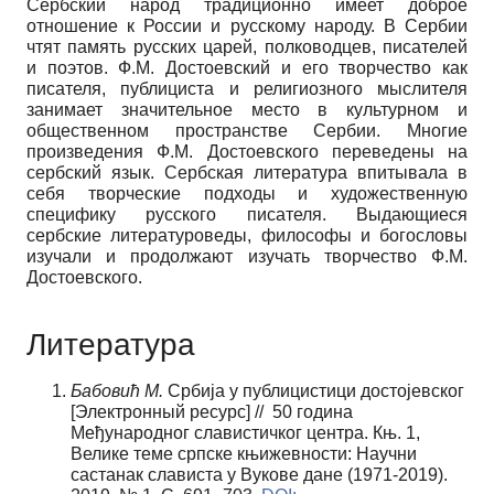
Сербский народ традиционно имеет доброе
отношение к России и русскому народу. В Сербии
чтят память русских царей, полководцев, писателей
и поэтов. Ф.М. Достоевский и его творчество как
писателя, публициста и религиозного мыслителя
занимает значительное место в культурном и
общественном пространстве Сербии. Многие
произведения Ф.М. Достоевского переведены на
сербский язык. Сербская литература впитывала в
себя творческие подходы и художественную
специфику русского писателя. Выдающиеся
сербские литературоведы, философы и богословы
изучали и продолжают изучать творчество Ф.М.
Достоевского.
Литература
Бабовић М.
Србија у публицистици достојевског
[Электронный ресурс] // 50 година
Међународног славистичког центра. Књ. 1,
Велике теме српске књижевности: Научни
састанaк слависта у Вукове дане (1971-2019).