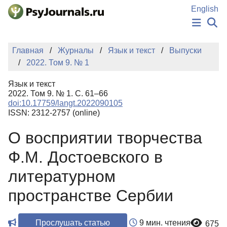
Перейти к основному содержанию
English
НОВОСТИ
Главная
Журналы
Язык и текст
Выпуски
ИЗДАНИЯ
2022. Том 9. № 1
АВТОРЫ
ПОДАТЬ РУКОПИСЬ
Язык и текст
БАЗА ЗНАНИЙ
2022. Том 9. № 1. С. 61–66
doi:10.17759/langt.2022090105
КЛЮЧЕВЫЕ СЛОВА
ISSN: 2312-2757 (online)
Регистрация
Вход
О восприятии творчества
Ф.М. Достоевского в
литературном
пространстве Сербии
Прослушать статью
9 мин. чтения
675