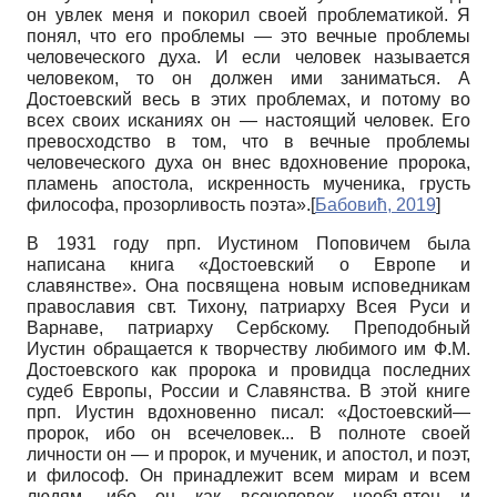
он увлек меня и покорил своей проблематикой. Я
понял, что его проблемы — это вечные проблемы
человеческого духа. И если человек называется
человеком, то он должен ими заниматься. А
Достоевский весь в этих проблемах, и потому во
всех своих исканиях он — настоящий человек. Его
превосходство в том, что в вечные проблемы
человеческого духа он внес вдохновение пророка,
пламень апостола, искренность мученика, грусть
философа, прозорливость поэта».
[
Бабовић, 2019
]
В 1931 году прп. Иустином Поповичем была
написана книга «Достоевский о Европе и
славянстве». Она посвящена новым исповедникам
православия свт. Тихону, патриарху Всея Руси и
Варнаве, патриарху Сербскому. Преподобный
Иустин обращается к творчеству любимого им Ф.М.
Достоевского как пророка и провидца последних
судеб Европы, России и Славянства. В этой книге
прп. Иустин вдохновенно писал: «Достоевский—
пророк, ибо он всечеловек... В полноте своей
личности он — и пророк, и мученик, и апостол, и поэт,
и философ. Он принадлежит всем мирам и всем
людям, ибо он как всечеловек необъятен и