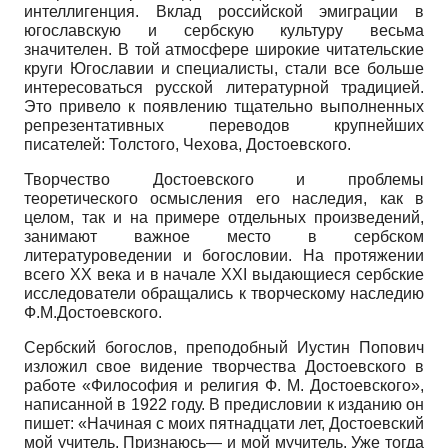
интеллигенция. Вклад российской эмиграции в
югославскую и сербскую культуру весьма
значителен. В той атмосфере широкие читательские
круги Югославии и специалисты, стали все больше
интересоваться русской литературной традицией.
Это привело к появлению тщательно выполненных
репрезентативных переводов крупнейших
писателей: Толстого, Чехова, Достоевского.
Творчество Достоевского и проблемы
теоретического осмысления его наследия, как в
целом, так и на примере отдельных произведений,
занимают важное место в сербском
литературоведении и богословии. На протяжении
всего ХХ века и в начале ХХI выдающиеся сербские
исследователи обращались к творческому наследию
Ф.М.Достоевского.
Сербский богослов, преподобный Иустин Попович
изложил свое видение творчества Достоевского в
работе «Философия и религия Ф. М. Достоевского»,
написанной в 1922 году. В предисловии к изданию он
пишет: «Начиная с моих пятнадцати лет, Достоевский
мой учитель. Признаюсь— и мой мучитель. Уже тогда