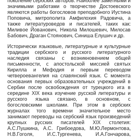
поколение сербских авторов. Наиболее заметными и
значимыми работами о творчестве Достоевского
являются работы богословов преподобного Иустина
Поповича, митрополита Амфилохия Радовича, а
также литературоведов и писателей, таких как:
Миливое Йованович, Никола Милошевич, Милосав
Бабович, Драган Стоянович, Синиша Елушич и др.
Исторически языковые, литературные и культурные
традиции сербского и русского литературного
наследия связаны с возникновением общей
письменности, с апостольской миссией святых
Кирилла и Мефодия и первым переводом
четвероевангелия на славянский язык. С момента
основания первых образовательных учреждений в
Сербии после освобождения от турецкого ига в
середине XIX века изучение русской литературы и
русского языка связано, в основном, с
богословскими школами. При этом в сербских
журналах того времени значительное место
занимают переводы на сербский язык произведений
крупных русских писателей XIX столетия:
А.С.Пушкина, А.С. Грибоедова, М.Ю.Лермонтова,
Н.В.Гоголя, И.С.Тургенева, И.А.Гончарова,