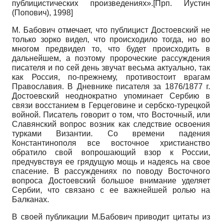
публицистических произведениях».
[
Прп. Иустин
(Попович), 1998
]
М. Бабович отмечает, что публицист Достоевский не
только зорко видел, что происходило тогда, но во
многом предвидел то, что будет происходить в
дальнейшем, а поэтому пророческие рассуждения
писателя и по сей день звучат весьма актуально, так
как Россия, по-прежнему, противостоит врагам
Православия. В Дневнике писателя за 1876/1877 г.
Достоевский неоднократно упоминает Сербию в
связи восстанием в Герцеговине и сербско-турецкой
войной. Писатель говорит о том, что Восточный, или
Славянский вопрос возник как следствие освоения
турками Византии. Со времени падения
Константинополя все восточное христианство
обратило свой вопрошающий взор к России,
предчувствуя ее грядущую мощь и надеясь на свое
спасение. В рассуждениях по поводу Восточного
вопроса Достоевский большое внимание уделяет
Сербии, что связано с ее важнейшей ролью на
Балканах.
В своей публикации М.Бабович приводит цитаты из