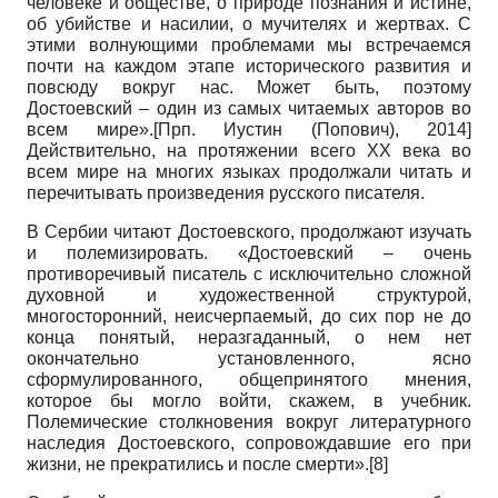
человеке и обществе, о природе познания и истине,
об убийстве и насилии, о мучителях и жертвах. С
этими волнующими проблемами мы встречаемся
почти на каждом этапе исторического развития и
повсюду вокруг нас. Может быть, поэтому
Достоевский – один из самых читаемых авторов во
всем мире».
[
Прп. Иустин (Попович), 2014
]
Действительно, на протяжении всего ХХ века во
всем мире на многих языках продолжали читать и
перечитывать произведения русского писателя.
В Сербии читают Достоевского, продолжают изучать
и полемизировать. «Достоевский – очень
противоречивый писатель с исключительно сложной
духовной и художественной структурой,
многосторонний, неисчерпаемый, до сих пор не до
конца понятый, неразгаданный, о нем нет
окончательно установленного, ясно
сформулированного, общепринятого мнения,
которое бы могло войти, скажем, в учебник.
Полемические столкновения вокруг литературного
наследия Достоевского, сопровождавшие его при
жизни, не прекратились и после смерти».
[8]