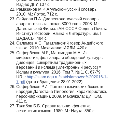
Изд-во ДГУ, 107 с.
Рамазанов М.Р. Агульско-Русский словарь.
2010. М.: Лотос, 712 с.
Сайдова П.А. Диалектологический словарь
аварского языка: около 8000 слов. 2008. М.:
Дагестанский Филиал АН СССР Ордена Почета
Институт Истории, Языка и Литературы им. Г.
ЦАДАСЫ, 484 с.
Салимов Х.С. Гагатлинский говор Андийского
языка. 2010. Махачкала: ИЯЛИ, 420 с.
Сефербеков М.Р., Магомедов М.А. Из
мифологии, фольклора и обрядовой культуры
дидойцев: синкретизм традиционных
верований и ислама [Электронный ресурс] //
Ислам и культура. 2016. Том 7. № 1. С. 67-79.
URL:
http://islam.dgu.ru/stat/Islamoved%202016-1-
7.pdf
(дата обращения: 28.01.2022)
Сефербеков Р.И. Пантеон языческих божеств
народов Дагестана (типология, характеристика,
персонификации). 2009. Махачкала: ДИНЭМ,
411 с.
Талибов Б.Б. Сравнительная фонетика
лезгинских языков. 1980. М.: Наука, 350 с.