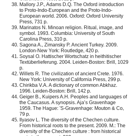
Mallory J.P., Adams D.Q. The Oxford introduction
to Proto-Indo-European and the Proto-Indo-
European world. 2006. Oxford: Oxford University
Press, 731 p.
Marinatos N. Minoan religion. Ritual, image, and
symbol. 1993. Columbia: University of South
Carolina Press, 310 p.
Sagona A., Zimansky P. Ancient Turkey. 2009.
London-New York: Routledge, 420 p.
Soysal O. Hattischer Wortschatz in heithitischer
Textüberlieferung. 2004. Leiden-Boston: Brill, 1029
p.
Willets R. The civilization of ancient Crete. 1976.
New York: University of California Press, 299 p.
Chirikba V.A. A dictionary of common Abkhaz.
1996. Leiden-Boston: Brill, 142 p.
Geiger B., Kuipers A.H. Peoples and languages of
the Caucasus. A synopsis. Aja’s Gravenhage
1959. The Hague: 'S-Gravenhage: Mouton & Co,
79 p.
Ilyasov L. The diversity of the Chechen culture.
From historical roots to the present. 2009. M.: The
diversity of the Chechen culture : from historical