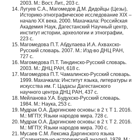
2003. М.: Вост. Лит., 203 с.
Лугуев С.А., Магомедов Д.М. Дидойцы (Цезы),
Историко-этнографическое исследование XIX –
начало XX века. 2000. Махачкала: Российская
Академия Наук, Дагестанский Научный центр,
институт истории, археологии и этнографии,
223 с.
Магомедова П.Т. Абдулаева И.А. Ахвахско-
Русский словарь. 2007. М.: Изд-во ДНЦ РАН,
727 с.
Магомедова П.Т. Тиндинско-Русский словарь.
2003. М.: ДНЦ РАН, 618 с.
Магомедова П.Т. Чамалинско-Русский словарь.
1999. Махачкала: Институт языка, литературы и
искусства им. Г. Цадасы Дагестанского
научного центра ДНЦ РАН, 437 с.
Мейланова У.А. Будухско-Русский словарь.
1984. М.: Наука, 253 с.
Мудрак О.А. Даргинские основы: в 2 т. Т 1. 2016.
М.: МГПУ, Языки народов мира. 728 с.
Мудрак О.А. Даргинские основы: в 2 т. Т 2. 2016.
М.: МГПУ, Языки народов мира. 700 с.
Мусаев С.М. Лексика Даргинского языка
(Сравнительно-исторический анализ). 1978. М.: