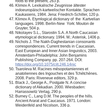
roots to the present, 263 p.
Klimov A. Lexikalische Zeugnisse ältester
indoeuropäisch-kartwelischer Kontakte. Sprachen
Kaukasiens, 1984. Jena: Friedrich-Schiller, 120 p.
Klimov A. Etymlogical dictionary of the Kartvelian
languages. 1998. Berlin-New York: Mouton de
Gruyter, 504 p.
Nikolayev S.L., Starostin S.A. A North Caucasian
etymological dictionary. 1994. M.: Asterisk, 1406 p.
Nichols J. The Nakh-Daghestanian consonants
correspondences. Current trends in Caucasian,
East European and Inner Asian linguistics, 2003.
Amsterdam-Philadelphia: John Benjamins
Publishing Company. pp. 207-264. DOI:
https://doi.org/10.1075/cilt.246.14nic
Tsaroïeva M. Racines mésopotamiennes et
anatoliennes des Ingouches et des Tchétchènes.
2008. Paris: Riveneue editors, 329 p.
Black J., George A., Postgate N. A concise
dictionary of Akkadian. 2000. Wiesbaden:
Harrassowitz Verlag, 290 p.
Burney C., Lang D.M. The peoples of the hills.
Ancient Ararat and Caucasus. 1971. London:
Weidenfeld and Nicolson, 336 p.