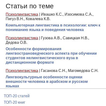
Статьи по теме
Психолингвистика
|
Ивашко К.С., Изосимова С.А.,
Пигуз В.Н., Ковалева К.В.
Компьютерная лингвистика в психологии: ключ к
пониманию языка и поведения человека
Психолингвистика
|
Гузова А.В., Савицкая Н.В.,
Дедова О.В.
Особенности формирования
лингвострановедческого аспекта при обучении
студентов нелингвистического вуза в
дистанционном формате
Психолингвистика
|
Гасанова С.Н., Магомедова С.Н.
Лингвокультурные особенности оценки
внешности человека в арабском и русском
языках
ТОП-20 статей
ТОП-20 книг