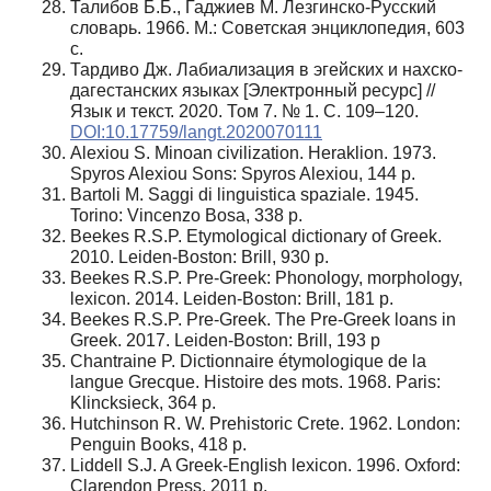
Талибов Б.Б., Гаджиев М. Лезгинско-Русский
словарь. 1966. М.: Советская энциклопедия, 603
с.
Тардиво Дж. Лабиализация в эгейских и нахско-
дагестанских языках [Электронный ресурс] //
Язык и текст. 2020. Том 7. № 1. С. 109–120.
DOI:10.17759/langt.2020070111
Alexiou S. Minoan civilization. Heraklion. 1973.
Spyros Alexiou Sons: Spyros Alexiou, 144 p.
Bartoli M. Saggi di linguistica spaziale. 1945.
Torino: Vincenzo Bosa, 338 p.
Beekes R.S.P. Etymological dictionary of Greek.
2010. Leiden-Boston: Brill, 930 p.
Beekes R.S.P. Pre-Greek: Phonology, morphology,
lexicon. 2014. Leiden-Boston: Brill, 181 p.
Beekes R.S.P. Pre-Greek. The Pre-Greek loans in
Greek. 2017. Leiden-Boston: Brill, 193 p
Chantraine P. Dictionnaire étymologique de la
langue Grecque. Histoire des mots. 1968. Paris:
Klincksieck, 364 p.
Hutchinson R. W. Prehistoric Crete. 1962. London:
Penguin Books, 418 p.
Liddell S.J. A Greek-English lexicon. 1996. Oxford:
Clarendon Press, 2011 p.