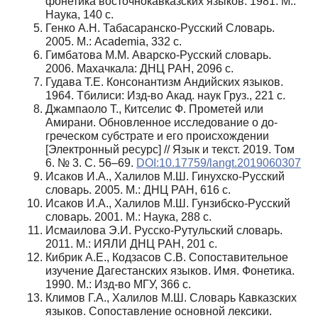
фонетика восточнокавказских языков. 1981. М.:
Наука, 140 с.
Генко А.Н. Табасаранско-Русский Словарь.
2005. М.: Academia, 332 c.
Гимбатова М.М. Аварско-Русский словарь.
2006. Махачкала: ДНЦ РАН, 2096 с.
Гудава Т.Е. Консонантизм Андийских языков.
1964. Тбилиси: Изд-во Акад. наук Груз., 221 с.
Джампаоло Т., Китселис Ф. Прометей или
Амирани. Обновленное исследование о до-
греческом субстрате и его происхождении
[Электронный ресурс] // Язык и текст. 2019. Том
6. № 3. С. 56–69.
DOI:10.17759/langt.2019060307
Исаков И.А., Халилов М.Ш. Гинухско-Русский
словарь. 2005. М.: ДНЦ РАН, 616 с.
Исаков И.А., Халилов М.Ш. Гунзибско-Русский
словарь. 2001. М.: Наука, 288 с.
Исмаилова Э.И. Русско-Рутульский словарь.
2011. М.: ИЯЛИ ДНЦ РАН, 201 с.
Кибрик А.Е., Кодзасов С.В. Сопоставительное
изучение Дагестанских языков. Имя. Фонетика.
1990. М.: Изд-во МГУ, 366 с.
Климов Г.А., Халилов М.Ш. Словарь Кавказских
языков. Сопоставление основной лексики.