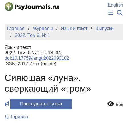
Перейти к основному содержанию
English
НОВОСТИ
Главная
Журналы
Язык и текст
Выпуски
ИЗДАНИЯ
2022. Том 9. № 1
АВТОРЫ
ПОДАТЬ РУКОПИСЬ
Язык и текст
БАЗА ЗНАНИЙ
2022. Том 9. № 1. С. 18–34
doi:10.17759/langt.2022090102
КЛЮЧЕВЫЕ СЛОВА
ISSN: 2312-2757 (online)
Регистрация
Вход
Сияющая «луна»,
сверкающий «гром»
Прослушать статью
669
Д. Тардиво