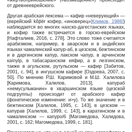
от древнееврейского.
Другая арабская лексема — кафир «неверующий» —
(еврейский kôp̄ēr кофер, «иноверец»
[
Климов, 1986
]
)
наблюдается во многих нахско-дагестанских языках,
и кофир также встречается в горско-еврейском
[Нафталиев, 2016, с. 278]. Это слово тоже считается
арабизмом, например, в аварском и в андийских
языках чамалинский капур-аб, в цезском, бежтинском
и в даргинском капур, лакском чапур, в арчинском
кainylp, в табасаранском кяфир, а в лезгинском,
также в агульском, рутульском — кафир [Забитов,
2001, с. 94], в ингушском кафире [Оздоева, 2007, с.
50]. По мнению Р.Ш. Каримовой и М.Ш. Халилова
[Каримова, Халилов, 2013], капураб
«немусульманин» в хваршинском языке (цезской
подгруппы) происходит от арабского кафир
(фонетическое изменение: и>у). То же значение и в
бежтинском [Халилов, 1995, с. 143], в цезском —
капурав [Халилов, 1999, с. 143], в каратинском и в
чамалинском — капуро/б [Магомедова, Халидова,
2001, с. 162; Магомедова, 1999, с. 181].