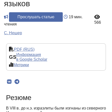
языков
Прослушать статью
19 мин.
566
чтения
С. Нешер
PDF (RUS)
Информация
GS
в Google Scholar
Метрики
Резюме
В VIII в. до н.э. израэлиты были изгнаны из северного