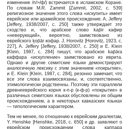
изменение /п/>/ф/) встречается в исламском Коране.
По словам M.R. Zammit [Zammit, 2002, с. 539]
религиозное значение этого слова «искупить» имеет
еврейское или арамейское происхождение. A. Jeffery
[Jeffery, 1938/2007, с. 250] также утверждает это
сходство и, что арабское слово kap̄ir кафир
«неверующий», вероятно, заимствовано из
еврейского ḵop̄ār кофар. J. Horovitz [Horovitz, 1923, с.
227], A. Jeffery [Jeffery, 1938/2007, с. 250] и E. Klein
[Klein, 1987, с. 284] пишут, что арабское kap̄āra
каффара «искупление» заимствовано из иврита.
Однако и другие семитские языки демонстрируют
аналогичную лексику с этим значением «покрытие»,
и E. Klein [Klein, 1987, с. 284], резонно замечает, что
все эти слова взаимосвязаны, и, соответственно,
этимологически родственны. Поэтому эти параллели
древнееврейского корня к-п-р (к-ф-р) «покрытие» в
различных семитских языках обусловлены их общим
происхождением, а в некоторых кавказских языках
— типологическим характером.
Тем не менее, по отношению к еврейским диалектам,
Y. Henshke [Henshke, 2018, с. 650] и др. заявляют о
еврейском происхождении слова каппара