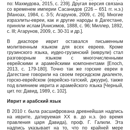
по: Махмудова, 2015, с. 239]. Другая версия связана
со временем империи Сасанидов (226 – 651 гг. н.э.)
[Маноах, 1984, с. 3-5; Агарунов, 2009, с. 26]. Многие
израэлиты-евреи, как и другие народы в Дагестане,
приняли ислам [Анисимов, 1888, с. 96; Миллер, 1892,
с. III; Агарунов, 2009, с. 30-31 и др.].
В диаспоре иврит оставался письменным
молитвенным языком для всех евреев. Кроме
грузинского языка, иудео-грузинский (киврули) стал
разговорным языком с многочисленными
еврейскими и арамейскими компонентами [Enoch,
2013, с. 179-180]. Точно так же горские евреи в
Дагестане говорили на своем персидском диалекте,
горско-еврейском (еврейско-татский, джуури), также
под влиянием иврита и арамейского языка [Черный,
цит. по: Давид, 1989, с. 102].
Иврит и арабский язык
В 2010 г. была расшифрована древнейшая надпись
на иврите, датируемая ХХ в. до н.э. (во время
правления царя Давида), проф. Г. Галили. Эта
надпись указывает на то, что по крайней мере