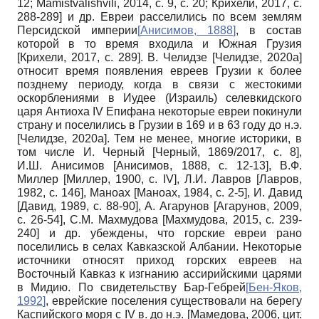
12; Mamistvalishvili, 2014, с. 9, с. 20; Крихели, 2017, с.
288-289] и др. Евреи расселились по всем землям
Персидской империи
[
Анисимов, 1888
]
, в состав
которой в то время входила и Южная Грузия
[Крихели, 2017, с. 289]. В. Челидзе [Челидзе, 2020a]
относит время появления евреев Грузии к более
позднему периоду, когда в связи с жестокими
оскорблениями в Иудее (Израиль) селевкидского
царя Антиоха IV Епифана некоторые евреи покинули
страну и поселились в Грузии в 169 и в 63 году до н.э.
[Челидзе, 2020a]. Тем не менее, многие историки, в
том числе И. Черный [Черный, 1869/2017, с. 8],
И.Ш. Анисимов [Анисимов, 1888, с. 12-13], В.Ф.
Миллер [Миллер, 1900, с. IV], Л.И. Лавров [Лавров,
1982, с. 146], Маноах [Маноах, 1984, с. 2-5], И. Давид
[Давид, 1989, с. 88-90], А. Агарунов [Агарунов, 2009,
с. 26-54], C.М. Махмудова [Махмудова, 2015, с. 239-
240] и др. убеждены, что горские евреи рано
поселились в селах Кавказской Албании. Некоторые
источники относят приход горских евреев на
Восточный Кавказ к изгнанию ассирийскими царями
в Мидию. По свидетельству Бар-Гебрей
[
Бен-Яков,
1992
]
, еврейские поселения существовали на берегу
Каспийского моря с IV в. до н.э. [Мамедова, 2006, цит.