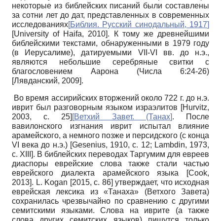
некоторые из библейских писаний были составлены
за сотни лет до дат, представленных в современных
исследованиях
[
Библия. Русский синодальный, 1917
]
[University of Haifa, 2010]. К тому же древнейшими
библейскими текстами, обнаруженными в 1979 году
(в Иерусалиме), датируемыми VII-VI вв. до н.э.,
являются небольшие серебряные свитки с
благословением Аарона (Числа 6:24-26)
[Лявданский, 2009].
Во время ассирийских вторжений около 722 г. до н.э.
иврит был разговорным языком израэлитов [Hurvitz,
2003, с. 25]
[
Ветхий Завет. (Танах
]
. После
вавилонского изгнания иврит испытал влияние
арамейского, а немного позже и персидского (c конца
VI века до н.э.) [Gesenius, 1910, с. 12; Lambdin, 1973,
с. XIII]. В библейских переводах Таргумим для евреев
диаспоры еврейские слова также стали частью
еврейского диалекта арамейского языка [Cook,
2013]. L. Kogan [2015, с. 86] утверждает, что исходная
еврейская лексика из «Танаха» (Ветхого Завета)
сохранилась чрезвычайно по сравнению с другими
семитскими языками. Слова на иврите (а также
слова других семитских языков) пишутся только