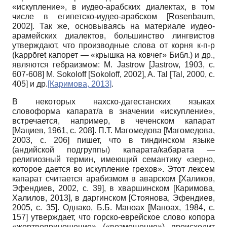
«искупление», в иудео-арабских диалектах, в том
числе в египетско-иудео-арабском [Rosenbaum,
2002]. Так же, основываясь на материале иудео-
арамейских диалектов, большинство лингвистов
утверждают, что производные слова от корня к-п-р
(ḵappōreṯ капорет — «крышка на ковчег» Библ.) и др.,
являются гебраизмом: M. Jastrow [Jastrow, 1903, с.
607-608] M. Sokoloff [Sokoloff, 2002], A. Tal [Tal, 2000, с.
405] и др.
[
Каримова, 2013
]
.
В некоторых нахско-дагестанских языках
словоформа капарат/а в значении «искупление»,
встречается, например, в чеченском капарат
[Мациев, 1961, с. 208]. П.Т. Магомедова [Магомедова,
2003, с. 206] пишет, что в тиндинском языке
(андийской подгруппы) капарата/кабарата —
религиозный термин, имеющий семантику «зерно,
которое дается во искупление грехов». Этот лексем
капарат считается арабизмом в аварском [Халиков,
Эфендиев, 2002, с. 39], в хваршинском [Каримова,
Халилов, 2013], в даргинском [Стоянова, Эфендиев,
2005, с. 35]. Однако, Б.Б. Маноах [Маноах, 1984, с.
157] утверждает, что горско-еврейское слово копора
«жертвоприношение» («возмещение») происходит