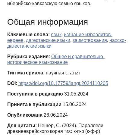
иберийско-кавказскую семью языков.
Общая информация
Ключевые слова:
язык
,
изгнание израэлитов-
евреев
,
дагестанские языки
,
заимствования
,
нахско-
дагестанские языки
Рубрика издания:
Общее и сравнительно-
историческое языкознание
Тип материала:
научная статья
DOI:
https://doi.org/10.17759/langt.2024110205
Поступила в редакцию
31.05.2024
Принята к публикации
15.06.2024
Опубликована
26.06.2024
Для цитаты:
Нешер, С. (2024). Параллели
древнееврейского корня כפר к-п-р (к-ф-р)