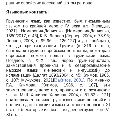
ранних еврейских поселений в этом регионе.
Языковые контакты
Грузинский язык, как известно, был письменным
языком по крайней мере с IV века н.э. [Челидзе,
2021]. Немирович-Данченко [Немирович-Данченко,
1880/2017, с. 46], К. Б. Лернер [Лернер, 2004, с. 78-96;
Лернер, 2008, с. 95-96, с. 126-127] и др. сообщают,
что до христианизации Грузии (в 319 г. н.э.),
благодаря грузино-еврейским контактам, некоторая
еврейская лексика вошла в грузинский язык.
Позднее, в XI-XII вв., через грузин-христиан,
заимствования проникли и в северокавказские
нахские языки (чеченский и ингушский) до
исламизации [Далгат, 1893/2004, с. 45; Климов, 1986,
с. 107; Мужухоев, 2021]
[
Забитов, 2001
]
. По мнению
Г.А. Климова [Климов, 1986, с. 107], эти
заимствования, вероятно, проникли и в лезгинские
языки. М.Ш. Халилов [Халилов, 2004, с. 51-52, с. 121]
подтверждает наличие грузинских заимствований и в
восточно-дагестанских языках и относит первые к XI
вв. н.э. (некоторые из них — из древнегрузинского V-
XI в.).