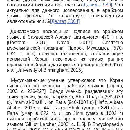
согласными буквами без гласных
[
Давид, 1989
]
. Что
актуально для данного исследования, в арабском
языке фонема /п/ отсутствует, эквивалентами
являются /ф/ или /б/
[
Далгат, 2004
]
.
Доисламские наскальные надписи на арабском
языке, в Саудовской Аравии, датируются 470 г. н.э.
[Bostrom, 2016; David, 2017]. Согласно
мусульманской традиции, Пророк Мухаммед (570-
632 гг. н.э.) получил откровения, составляющие
исламский Коран, некоторые из самых ранних
фрагментов Корана датируются примерно 568-645 гг.
н.э. [University of Birmingham, 2015].
Мусульманские ученые утверждают, что Коран
ниспослан на «чистом арабском языке» [Rippin,
2003, с. 226-227]. Среди ученых, разделявших эту
точку зрения, были, например, Abū ʿUbayda (582-639
г.), Imam al-Shāfiʿī, Ibn Fāris (940-1004 г.) [Hafiz, Albara
Altaher, 2015, с. 44]. Также Shāfiī (умер в 820 г.), al-
Farrā (умер в 822 г.), и Ibn Jinnī (умер в 1002 г.)
считали арабский язык превосходным чистейшим
языком [Gilliot, Larcher, 2003, с. 115]. В Encyclopaedia
of Qur'an [2003] W. Kadi (al-Qādī) и М. Mir [Kadi, Mir,