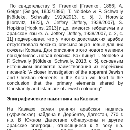
По свидетельству S. Fraenkel [Fraenkel, 1886], A.
Geiger [Geiger, 1833/1896], T. Nöldeke & F. Schwally
[Nöldeke, Schwally, 1919/2013, с. 5], J. Horovitz
[Horovitz, 1923], A. Jeffery [Jeffery, 1938/2007], S.
Hopkins [Hopkins, 2013] и др., имеются гебраизмы и в
арабском языке. A. Jeffery [Jeffery, 1938/2007, с. 2, с.
11] подчеркивает, что у многих доисламских арабов
отсутствовала лексика, описывающая новые для них
сюжеты Корана. Для описания этого нового явления
понадобилась новая лексика. Как пишут T. Nöldeke и
F. Schwally [Nöldeke, Schwally, 2013, с. 5], основным
источником являются заимствования из еврейских
писаний: “A closer investigation of the apparent Jewish
and Christian elements in the Koran will lead to the
conclusion that the primary elements shared by
Christianity and Islam are of Jewish colouring”.
Эпиграфические памятники на Кавказе
На Кавказе самая ранняя арабская надпись
(куфическая) найдена в Дербенте, Дагестан, 770 г.
н.э. В Южном Дагестане обнаружены и другие
арабские эпиграфы, относящиеся к X веку н.э.