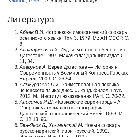
[
Климов, 1986
]
Т.е. «покрывать правду».
Литература
Абаев В.И.
Историко-этимологический словарь
осетинского языка. Том 3. 1979. М.: АН СССР. С.
6.
Авшалумова Л.Х.
Иудаизм и его особенности в
Дагестане. 1997. Махачкала: Дагкнигоиздат. С.
11, 34.
Агарунов А.
Евреи Дагестана — История и
Современность // Всемирный Конгресс Горских
Евреев. 2009. С. 26-54.
Альмурзаева П.Х.
Заимствованная лексика
чеченского языка: дисс. … канд. филол. наук.
2012. М.: Институт языкознания РАН. С. 20-22.
Анисимов И.Ш.
«Кавказские евреи-горцы» //
Сборник материалов по этнографии.
Дашковский этнографический музей. 1888. М.
С. 12-13, 96.
Бен-Яков Б., Холмянский М.
Новый словарь
русско-ивритский, иврит-русский. 1992.
Иерусалим: Изд. Ш. Зак. 913 с.