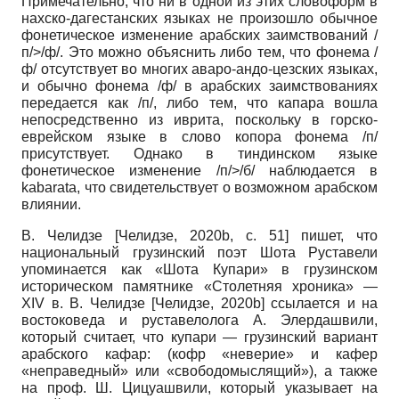
Примечательно, что ни в одной из этих словоформ в
нахско-дагестанских языках не произошло обычное
фонетическое изменение арабских заимствований /
п/>/ф/. Это можно объяснить либо тем, что фонема /
ф/ отсутствует во многих аваро-андо-цезских языках,
и обычно фонема /ф/ в арабских заимствованиях
передается как /п/, либо тем, что капара вошла
непосредственно из иврита, поскольку в горско-
еврейском языке в слово копора фонема /п/
присутствует. Однако в тиндинском языке
фонетическое изменение /п/>/б/ наблюдается в
kabarata, что свидетельствует о возможном арабском
влиянии.
В. Челидзе [Челидзе, 2020b, с. 51] пишет, что
национальный грузинский поэт Шота Руставели
упоминается как «Шота Купари» в грузинском
историческом памятнике «Столетняя хроника» —
XIV в. В. Челидзе [Челидзе, 2020b] ссылается и на
востоковеда и руставелолога А. Элердашвили,
который считает, что купари — грузинский вариант
арабского кафар: (кофр «неверие» и кафер
«неправедный» или «свободомыслящий»), а также
на проф. Ш. Цицуашвили, который указывает на