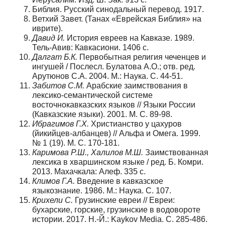
Библия. Русский синодальный перевод. 1917.
Ветхий Завет. (Танах «Еврейская Библия» на
иврите).
Давид И.
История евреев на Кавказе. 1989.
Тель-Авив: Кавкасиони. 1406 с.
Далгат Б.К.
Первобытная религия чеченцев и
ингушей / Послесл. Булатова А.О.; отв. ред.
Арутюнов С.А. 2004. М.: Наука. С. 44-51.
Забитов С.М.
Арабские заимствования в
лексико-семантической системе
восточнокавказских языков // Языки России
(Кавказские языки). 2001. М. С. 89-98.
Ибрагимов Г.Х.
Христианство у цахуров
(йикийцев-албанцев) // Альфа и Омега. 1999.
№ 1 (19). М. С. 170-181.
Каримова Р.Ш., Халилов М.Ш.
Заимствованная
лексика в хваршинском языке / ред. Б. Комри.
2013. Махачкала: Алеф. 335 с.
Климов Г.А.
Введение в кавказское
языкознание. 1986. М.: Наука. С. 107.
Крихели С.
Грузинские евреи // Евреи:
бухарские, горские, грузинские в водовороте
истории. 2017. Н.-Й.: Kaykov Media. С. 285-486.