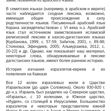
заимствованной из арабского языка.
В семитских языках (например, в арабском и иврите)
часто наблюдается сходная лексика, возможно,
имеющая общее происхождение в силу
родственности языков. Письменный арабский язык
Корана засвидетельствован с VI века н.э. Арабский
язык стал источником заимствования исламской
религиозной лексики в нахско-дагестанских языках
[Курбанова, 1999, с. 57-59; Забитов, 2001, с. 89-98;
Стоянова, Эфендиев, 2005; Альмурзаева, 2012, с.
20-22] и др. Однако, как показывает наш материал,
некоторые слова, обнаруживаемые в лексике
дагестанских языков, имеют более раннюю историю.
История изгнания израэлитов-евреев и их
появления на Кавказе
Все 12 колен израэлевых жили в Царстве
Израильском (до царя Соломона). Около 930-920 г.
до н.э. Израиль был разделен на Северное царство,
«Израиль», с 10 коленами, и Южное царство,
«Иудея», со столицей в Иерусалиме. Большинство
израэлитов и некоторые представители южной
Иудеи были изгнаны в Ассур и Мидию (например, в