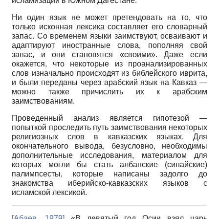
исламизации в Южном Дагестане.
Ни один язык не может претендовать на то, что
только исконная лексика составляет его словарный
запас. Со временем языки заимствуют, осваивают и
адаптируют иностранные слова, пополняя свой
запас, и они становятся «своими». Даже если
окажется, что некоторые из проанализированных
слов изначально происходят из библейского иврита,
и были переданы через арабский язык на Кавказ —
можно также причислить их к арабским
заимствованиям.
Проведенный анализ является гипотезой —
попыткой проследить путь заимствования некоторых
религиозных слов в кавказских языках. Для
окончательного вывода, безусловно, необходимы
дополнительные исследования, материалом для
которых могли бы стать албанские (синайские)
палимпсесты, которые написаны задолго до
знакомства иберийско-кавказских языков с
исламской лексикой.
[
Абаев, 1979
]
«В девятый год Осии взял царь