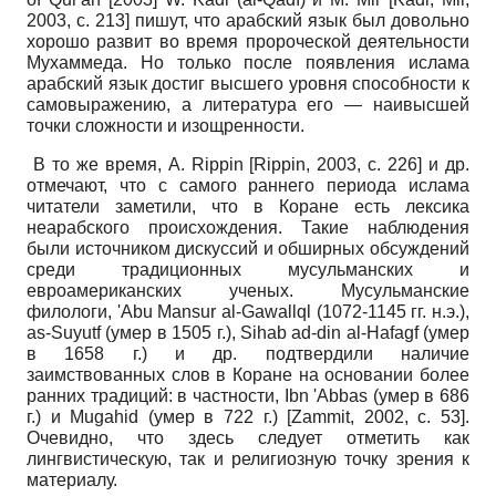
2003, с. 213] пишут, что арабский язык был довольно
хорошо развит во время пророческой деятельности
Мухаммеда. Но только после появления ислама
арабский язык достиг высшего уровня способности к
самовыражению, а литература его — наивысшей
точки сложности и изощренности.
В то же время, A. Rippin [Rippin, 2003, с. 226] и др.
отмечают, что с самого раннего периода ислама
читатели заметили, что в Коране есть лексика
неарабского происхождения. Такие наблюдения
были источником дискуссий и обширных обсуждений
среди традиционных мусульманских и
евроамериканских ученых. Мусульманские
филологи, 'Abu Mansur al-Gawallql (1072-1145 гг. н.э.),
as-Suyutf (умер в 1505 г.), Sihab ad-din al-Hafagf (умер
в 1658 г.) и др. подтвердили наличие
заимствованных слов в Коране на основании более
ранних традиций: в частности, Ibn 'Abbas (умер в 686
г.) и Mugahid (умер в 722 г.) [Zammit, 2002, с. 53].
Очевидно, что здесь следует отметить как
лингвистическую, так и религиозную точку зрения к
материалу.