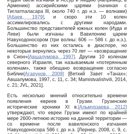
Армению) ассирийскими царями (начиная с
Тиглатпаласара III, около 740 г. до н.э. — волнами)
[
Абаев, 1979
]
, и скоро эти 10 колен
ассимилировались с другими народами.
Большинство представителей южных колен (Иуда и
Леви) были изгнаны в Вавилонию царем
Навуходоносором (три волны: 606 — 586 г. до н.э.).
Большинство из них остались в диаспоре, но
некоторые вернулись через 70 лет — «возвращение
в Сион»
[
Авшалумова, 1997
]
. Другим 10 коленам
северного Израиля, так называемым «потерянным
коленам», также обещано возвращение согласно
Библии
[
Агарунов, 2009
]
[Ветхий Завет «Танах»;
Авшалумова, 1997, с. 11, с. 34; Mamistvalishvili, 2014,
с. 21; JVL, 2021].
Есть несколько мнений относительно времени
появления евреев в Грузии. Грузинские
исторические хроники XI в.
[
Альмурзаева, 2012
]
утверждают, что евреи Грузии имеют по крайней
мере 2600-летнюю историю на данной территории —
со времени после вавилонского изгнания
Навуходоносора 586 г. до н.э. [Лернер, 2008, с. 9, с.