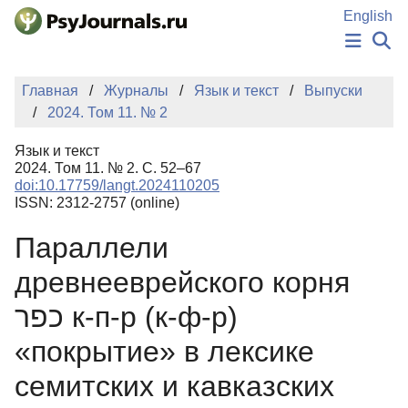
Перейти к основному содержанию
English
НОВОСТИ
Главная
Журналы
Язык и текст
Выпуски
ИЗДАНИЯ
2024. Том 11. № 2
АВТОРЫ
ПОДАТЬ РУКОПИСЬ
Язык и текст
БАЗА ЗНАНИЙ
2024. Том 11. № 2. С. 52–67
doi:10.17759/langt.2024110205
КЛЮЧЕВЫЕ СЛОВА
ISSN: 2312-2757 (online)
Регистрация
Вход
Параллели
древнееврейского корня
כפר к-п-р (к-ф-р)
«покрытие» в лексике
семитских и кавказских