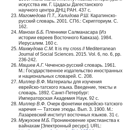
искусства им. Г. Цадасы Дагестанского
научного центра ДНЦ РАН. 437 с.
Магомедова П.Т., Халидова Р.Ш.
Каратинско-
русский словарь. 2001. СПб.: Скрипториум. С.
162.
Маноах Б.Б.
Пленники Салманасара (Из
истории евреев Восточного Кавказа). 1984.
Иерусалим. 160 с.
Махмудова
С
.
М
.
It is my cross // Mediterranean
Journal of Social Sciences. 2015. Vol. 6, no. 6, pp.
236-242.
Мациев А.Г.
Чеченско-русский словарь. 1961.
М.: Государственное издательство иностранных
и национальных словарей. С. 208.
Миллер В.Ф.
Материалы для изучения
еврейско-татского языка. Введение, тексты и
словарь. 1892. Санкт-Петербург:
Императорская Академия Наук. 92 с.
Миллер В.Ф.
Очерк фонетики еврейско-татского
наречия — Татские этюды. Вып. 3. 1900. М.:
Лазаревский институт восточных языков. 31 с.
Мужухоев М.Б.
Проникновение христианства к
вайнахам [Электронный ресурс]. URL: