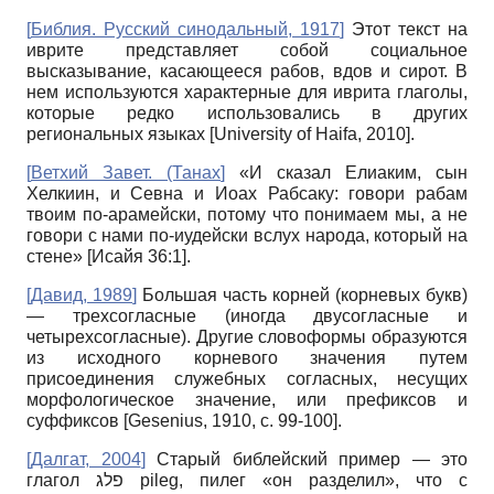
[
Библия. Русский синодальный, 1917
]
Этот текст на
иврите представляет собой социальное
высказывание, касающееся рабов, вдов и сирот. В
нем используются характерные для иврита глаголы,
которые редко использовались в других
региональных языках [University of Haifa, 2010].
[
Ветхий Завет. (Танах
]
«И сказал Елиаким, сын
Хелкиин, и Севна и Иоах Рабсаку: говори рабам
твоим по-арамейски, потому что понимаем мы, а не
говори с нами по-иудейски вслух народа, который на
стене» [Исайя 36:1].
[
Давид, 1989
]
Большая часть корней (корневых букв)
— трехсогласные (иногда двусогласные и
четырехсогласные). Другие словоформы образуются
из исходного корневого значения путем
присоединения служебных согласных, несущих
морфологическое значение, или префиксов и
суффиксов [Gesenius, 1910, с. 99-100].
[
Далгат, 2004
]
Старый библейский пример — это
глагол פלג pileg, пилег «он разделил», что с