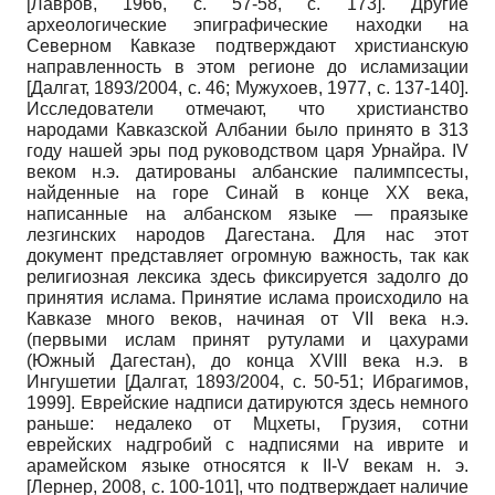
[Лавров, 1966, с. 57-58, с. 173]. Другие
археологические эпиграфические находки на
Северном Кавказе подтверждают христианскую
направленность в этом регионе до исламизации
[Далгат, 1893/2004, с. 46; Мужухоев, 1977, с. 137-140].
Исследователи отмечают, что христианство
народами Кавказской Албании было принято в 313
году нашей эры под руководством царя Урнайра. IV
веком н.э. датированы албанские палимпсесты,
найденные на горе Синай в конце ХХ века,
написанные на албанском языке — праязыке
лезгинских народов Дагестана. Для нас этот
документ представляет огромную важность, так как
религиозная лексика здесь фиксируется задолго до
принятия ислама. Принятие ислама происходило на
Кавказе много веков, начиная от VII века н.э.
(первыми ислам принят рутулами и цахурами
(Южный Дагестан), до конца XVIII века н.э. в
Ингушетии [Далгат, 1893/2004, с. 50-51; Ибрагимов,
1999]. Еврейские надписи датируются здесь немного
раньше: недалеко от Мцхеты, Грузия, сотни
еврейских надгробий с надписями на иврите и
арамейском языке относятся к II-V векам н. э.
[Лернер, 2008, с. 100-101], что подтверждает наличие