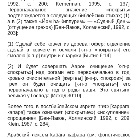
1992, с. 200; Kernerman, 1995, с. 137].
Первоначальное значение «покрыть»
подтверждается в следующих библейских стихах; (1),
а в (2) также «Йом hа-Киппурим» — «Судный День»
(отпущение грехов) [Бен-Яаков, Холминский, 1992, с.
203]:
(1) Сделай себе ковчег из дерева гофер; отделение
сделай в ковчеге и осмоли [к-п-р «покрыть»] его
смолою [к-п-р] внутри и снаружи [Бытие 6:14].
(2) И будет совершать Аарон очищение [к-п-р,
«покрыть»] над рогами его первоначально в год;
кровью очистительной [жертвы] [к-п-р, «покров»] за
грех он будет очищать [к-п-р «покрыть»] его
первоначально в год в роды ваши. Это святыня
великая у Господа [Исход 30:10].
Более того, в постбиблейском иврите כפרה [kappārа,
капара] также означает («покрытие») «искупление»,
«прощение» [Бен-Яаков, Холминский, 1992, с. 209;
Klein, 1987, с. 284].
Арабский лексем kap̄āra кафара (см. фонетическое