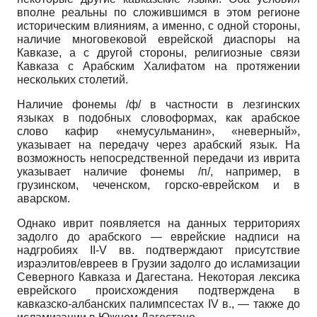
вполне реальны по сложившимся в этом регионе
историческим влияниям, а именно, с одной стороны,
наличие многовековой еврейской диаспоры на
Кавказе, а с другой стороны, религиозные связи
Кавказа с Арабским Халифатом на протяжении
нескольких столетий.
Наличие фонемы /ф/ в частности в лезгинских
языках в подобных словоформах, как арабское
слово кафир «немусульманин», «неверный»,
указывает на передачу через арабский язык. На
возможность непосредственной передачи из иврита
указывает наличие фонемы /п/, например, в
грузинском, чеченском, горско-еврейском и в
аварском.
Однако иврит появляется на данных территориях
задолго до арабского — еврейские надписи на
надгробиях II-V вв. подтверждают присутствие
израэлитов/евреев в Грузии задолго до исламизации
Северного Кавказа и Дагестана. Некоторая лексика
еврейского происхождения подтверждена в
кавказско-албанских палимпсестах IV в., — также до