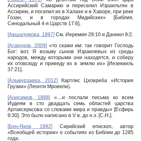
Ассирийский Самарию и переселил Израильтян в
Ассирию, и поселил их в Халахе и в Хаворе, при реке
Гозан, и в городах Мидийских» [Библия,
Синодальный 4-я Царств 17:6].
[
Авшалумова, 1997
]
См. Иеремия 29:10 и Даниил 9:2.
[
Агарунов, 2009
]
«то скажи им: так говорит Господь
Бог: вот, Я возьму сынов Израилевых из среды
народов, между которыми они находятся, и соберу
их отовсюду и приведу их в землю их» [Иезекииль
37:21].
[
Альмурзаева, 2012
]
Картлис Цховреба «История
Грузии» (Леонти Мровели).
[
Анисимов, 1888
]
«…и послали письма ко всем
Иудеям в сто двадцать семь областей царства
Артаксерксова со словами мира и правды» [Есфирь
9:30]. Это было написано в V в. до н.э. [С.Н.].
[
Бен-Яков, 1992
]
Сирийский епископ, автор
«Всеобщей истории» о событиях из Библии до 1285
года.