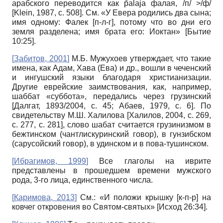
арабского переводится как p̄alaja фалая, /п/ >/ф/
[Klein, 1987, с. 508]. См. «У Евера родились два сына;
имя одному: Фалек [п-л-г], потому что во дни его
земля разделена; имя брата его: Иоктан» [Бытие
10:25].
[
Забитов, 2001
]
М.Б. Мужухоев утверждает, что такие
имена, как Адам, Хава (Ева) и др., вошли в чеченский
и ингушский языки благодаря христианизации.
Другие еврейские заимствования, как, например,
шаббат «суббота», передались через грузинский
[Далгат, 1893/2004, с. 45; Абаев, 1979, с. 6]. По
свидетельству М.Ш. Халилова [Халилов, 2004, с. 269,
с. 277, с. 281], слово шабат считается грузинизмом в
бежтинском (чантлискуринский говор), в гунзибском
(сарусойский говор), в удинском и в пова-тушинском.
[
Ибрагимов, 1999
]
Все глаголы на иврите
представлены в прошедшем времени мужского
рода, 3-го лица, единственного числа.
[
Каримова, 2013
]
См.: «И положи крышку [к-п-р] на
ковчег откровения во Святом-святых» [Исход 26:34].