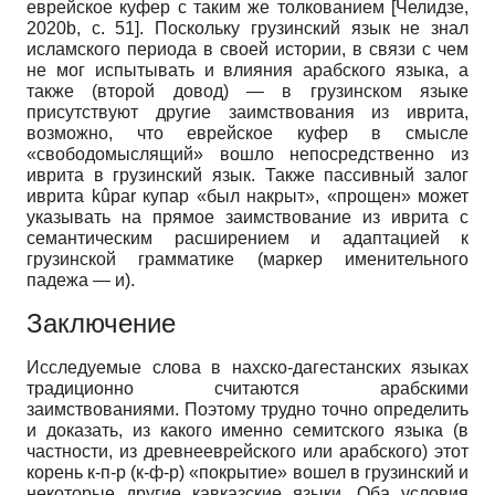
еврейское куфер с таким же толкованием [Челидзе,
2020b, с. 51]. Поскольку грузинский язык не знал
исламского периода в своей истории, в связи с чем
не мог испытывать и влияния арабского языка, а
также (второй довод) — в грузинском языке
присутствуют другие заимствования из иврита,
возможно, что еврейское куфер в смысле
«свободомыслящий» вошло непосредственно из
иврита в грузинский язык. Также пассивный залог
иврита kûpar купар «был накрыт», «прощен» может
указывать на прямое заимствование из иврита с
семантическим расширением и адаптацией к
грузинской грамматике (маркер именительного
падежа — и).
Заключение
Исследуемые слова в нахско-дагестанских языках
традиционно считаются арабскими
заимствованиями. Поэтому трудно точно определить
и доказать, из какого именно семитского языка (в
частности, из древнееврейского или арабского) этот
корень к-п-р (к-ф-р) «покрытие» вошел в грузинский и
некоторые другие кавказские языки. Оба условия