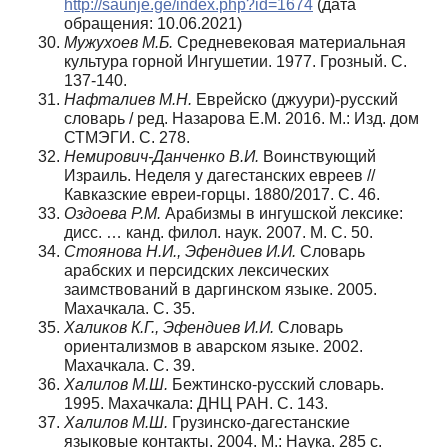
http://saunje.ge/index.php?id=1674
(дата
обращения: 10.06.2021)
Мужухоев М.Б.
Средневековая материальная
культура горной Ингушетии. 1977. Грозный. С.
137-140.
Нафталиев М.Н.
Еврейско (джуури)-русский
словарь / ред. Назарова Е.М. 2016. М.: Изд. дом
СТМЭГИ. С. 278.
Немирович-Данченко В.И.
Воинствующий
Израиль. Неделя у дагестанских евреев //
Кавказские евреи-горцы. 1880/2017. С. 46.
Оздоева Р.М.
Арабизмы в ингушской лексике:
дисс. … канд. филол. наук. 2007. М. С. 50.
Стоянова Н.И., Эфендиев И.И.
Словарь
арабских и персидских лексических
заимствований в даргинском языке. 2005.
Махачкала. С. 35.
Халиков К.Г., Эфендиев И.И.
Словарь
ориентализмов в аварском языке. 2002.
Махачкала. С. 39.
Халилов М.Ш.
Бежтинско-русский словарь.
1995. Махачкала: ДНЦ РАН. С. 143.
Халилов М.Ш.
Грузинско-дагестанские
языковые контакты. 2004. М.: Наука. 285 с.