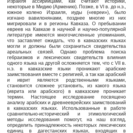
Израиля ассирийцами, как считают историки,
некоторые в Мидию (Армению). Позже, в VI в. до н.э.,
южное колено Израиля, иуды («евреи»), было
изгнано вавилонянами, позднее многие из них
мигрировали и в регионы Кавказа. О пребывании
евреев на Кавказе в научной и научно-популярной
литературе имеются многочисленные упоминания,
что заставляет ожидать, что в кавказских языках
могли и должны были сохраниться свидетельства
ареальных связей. Однако проблема поиска
гебраизмов и лексических свидетельств влияния
одного языка на другой осложняется тем, что с VII в.
н.э. в кавказские языки проникают арабские
заимствования вместе с религией, а так как арабский
и иврит являются родственными языками,
становится сложнее установить, из какого языка
(иврита или арабского) в кавказские проникает
термин. Настоящее исследование посвящено
анализу арабских и древнееврейских заимствований
в кавказских языках. Использованные в работе
сравнительно-исторический и этимологический
методы исследования помогут, на наш взгляд,
определить принадлежность некоторых лексических
единиц в дагестанских языках, входящих в