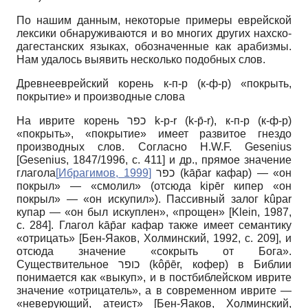
По нашим данным, некоторые примеры еврейской
лексики обнаруживаются и во многих других нахско-
дагестанских языках, обозначенные как арабизмы.
Нам удалось выявить несколько подобных слов.
Древнееврейский корень к-п-р (к-ф-р) «покрыть,
покрытие» и производные слова
На иврите корень כפר k-p-r (k-p̄-r), к-п-р (к-ф-р)
«покрыть», «покрытие» имеет развитое гнездо
производных слов. Согласно H.W.F. Gesenius
[Gesenius, 1847/1996, с. 411] и др., прямое значение
глагола
[
Ибрагимов, 1999
]
כפר (kāp̄ar кафар) — «он
покрыл» — «смолил» (отсюда kipēr кипер «он
покрыл» — «он искупил»). Пассивный залог kûpar
купар — «он был искуплен», «прощен» [Klein, 1987,
с. 284]. Глагол kāp̄ar кафар также имеет семантику
«отрицать» [Бен-Яаков, Холминский, 1992, с. 209], и
отсюда значение «сокрыть от Бога».
Существительное כופר (kôp̄ēr, кофер) в Библии
понимается как «выкуп», и в постбиблейском иврите
значение «отрицатель», а в современном иврите —
«неверующий, атеист» [Бен-Яаков, Холминский,