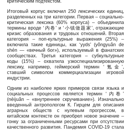
критическим подтекстом.
Итоговый корпус включил 250 лексических единиц,
разделенных на три категории. Первая – социально-
критическая лексика (60% корпуса) – объединила
термины вроде ‘内卷’ и ‘小镇做题家’, отражающие
кризис образования и трудовых отношений. Вторая
категория – поп-культурные выражения (25%) –
включила такие единицы, как ‘yyds’ (yǒngyuǎn de
shén — «вечный бог»), используемый в фанатских
сообществах. Третья категория – субкультурные
коды (15%) – охватила узкоспециализированную
лексику, например, геймерский термин ‘氪金’,
ставший символом коммерциализации игровой
индустрии.
Одним из наиболее ярких примеров связи языка и
социальных процессов является термин ‘内卷’
(nèijuǎn – «внутреннее скручивание»). Изначально
введенный антропологом К. Гирцем для описания
аграрных обществ с нулевым прогрессом, в
китайском контексте он приобрел новое значение –
гонку за ограниченными ресурсами при отсутствии
качественного развития. Пандемия COVID-19 стала