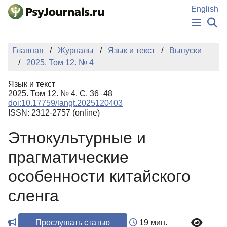
Перейти к основному содержанию
English
НОВОСТИ
Главная
Журналы
Язык и текст
Выпуски
ИЗДАНИЯ
2025. Том 12. № 4
АВТОРЫ
ПОДАТЬ РУКОПИСЬ
Язык и текст
БАЗА ЗНАНИЙ
2025. Том 12. № 4. С. 36–48
doi:10.17759/langt.2025120403
КЛЮЧЕВЫЕ СЛОВА
ISSN: 2312-2757 (online)
Регистрация
Вход
Этнокультурные и
прагматические
особенности китайского
сленга
Прослушать статью
19 мин.