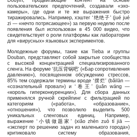
Douyin, продвигающие контент на основе
пользовательских предпочтений, создавали «эхо-
камеры», где одни и те же выражения быстро
тиражировались. Например, хэштег ‘绝绝子’ (jué jué
zi — «нечто потрясающее») за первую неделю после
появления был использован в 45 000 видео, что
свидетельствует о роли платформы как лаборатории
для «вирусных» языковых экспериментов.
Молодежные форумы, такие как Tieba и группы
Douban, представляют собой закрытые сообщества
с высокой концентрацией специализированного
сленга. На форуме ‘抗压背锅吧’ («Бар сопротивления
давлению»), посвященном обсуждению стрессов,
85% тем содержали термины вроде ‘摆烂’ (bǎilàn —
«сознательный провал») и ‘卷王’ (juǎn wáng —
«король гиперконкуренции»). Для сбора данных
применялся ручной скрейпинг с фильтрацией по
категориям («работа», «образование»,
«отношения»), что позволило выделить 500
уникальных сленговых единиц. Например,
выражение ‘小镇做题家’ (xiǎo zhèn zuò tí jiā —
«эксперт по решению задач из маленького города»)
критиковало систему образования,