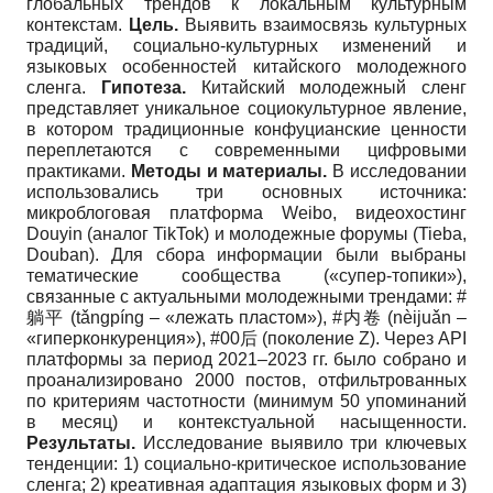
глобальных трендов к локальным культурным
контекстам.
Цель.
Выявить взаимосвязь культурных
традиций, социально-культурных изменений и
языковых особенностей китайского молодежного
сленга.
Гипотеза.
Китайский молодежный сленг
представляет уникальное социокультурное явление,
в котором традиционные конфуцианские ценности
переплетаются с современными цифровыми
практиками.
Методы и материалы.
В исследовании
использовались три основных источника:
микроблоговая платформа Weibo, видеохостинг
Douyin (аналог TikTok) и молодежные форумы (Tieba,
Douban). Для сбора информации были выбраны
тематические сообщества («супер-топики»),
связанные с актуальными молодежными трендами: #
躺平 (tǎngpíng – «лежать пластом»), #内卷 (nèijuǎn –
«гиперконкуренция»), #00后 (поколение Z). Через API
платформы за период 2021–2023 гг. было собрано и
проанализировано 2000 постов, отфильтрованных
по критериям частотности (минимум 50 упоминаний
в месяц) и контекстуальной насыщенности.
Результаты.
Исследование выявило три ключевых
тенденции: 1) социально-критическое использование
сленга; 2) креативная адаптация языковых форм и 3)