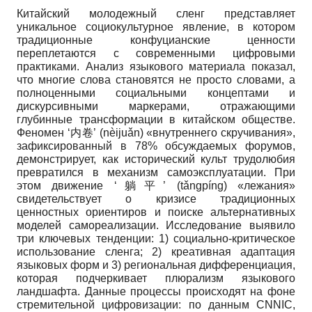
Китайский молодежный сленг представляет
уникальное социокультурное явление, в котором
традиционные конфуцианские ценности
переплетаются с современными цифровыми
практиками. Анализ языкового материала показал,
что многие слова становятся не просто словами, а
полноценными социальными концептами и
дискурсивными маркерами, отражающими
глубинные трансформации в китайском обществе.
Феномен ‘内卷’ (nèijuǎn) «внутреннего скручивания»,
зафиксированный в 78% обсуждаемых форумов,
демонстрирует, как исторический культ трудолюбия
превратился в механизм самоэксплуатации. При
этом движение ‘躺平’ (tǎngpíng) «лежания»
свидетельствует о кризисе традиционных
ценностных ориентиров и поиске альтернативных
моделей самореализации. Исследование выявило
три ключевых тенденции: 1) социально-критическое
использование сленга; 2) креативная адаптация
языковых форм и 3) региональная дифференциация,
которая подчеркивает плюрализм языкового
ландшафта. Данные процессы происходят на фоне
стремительной цифровизации: по данным CNNIC,