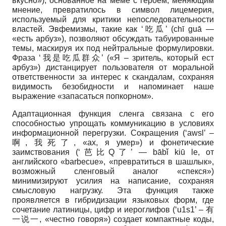
вкусно»), основанное на меме с героем, меняющим
мнение, превратилось в символ лицемерия,
используемый для критики непоследовательности
властей. Эвфемизмы, такие как ‘吃瓜’ (chī guā —
«есть арбуз»), позволяют обсуждать табуированные
темы, маскируя их под нейтральные формулировки.
Фраза ‘我是吃瓜群众’ («Я – зритель, который ест
арбуз») дистанцирует пользователя от моральной
ответственности за интерес к скандалам, сохраняя
видимость безобидности и напоминает наше
выражение «запасаться попкорном».
Адаптационная функция сленга связана с его
способностью упрощать коммуникацию в условиях
информационной перегрузки. Сокращения (‘awsl’ –
啊, 我死了, «ах, я умер») и фонетические
заимствования (‘芭比Q了’ — bābǐ kiū le, от
английского «barbecue», «превратиться в шашлык»,
возможный сленговый аналог «спекся»)
минимизируют усилия на написание, сохраняя
смысловую нагрузку. Эта функция также
проявляется в гибридизации языковых форм, где
сочетание латиницы, цифр и иероглифов (‘u1s1’ – 有
一说一, «честно говоря») создает компактные коды,