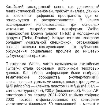
Китайский молодежный сленг, как динамичный
лингвистический феномен, требует анализа данных
из ключевых цифровых пространств, где он
генерируется и распространяется. В нашем
исследовании использовались три основных
источника: микроблоговая платформа Weibo,
видеохостинг Douyin (аналог TikTok) и молодежные
форумы (Tieba, Douban). Каждая из этих платформ
обладает уникальной спецификой, отражающей
разные аспекты коммуникации – от публичного
обсуждения социальных проблем до нишевых
субкультурных практик.
Платформа Weibo, часто называемая «китайским
Twitter», стала основным источником текстовых
данных. Для сбора информации были выбраны
тематические сообщества («супер-топики»),
связанные с актуальными молодежными трендами: #
躺平 (tǎngpíng — «лежать пластом»), #内卷 (nèijuǎn —
«гиперконкуренция»), #00后 (поколение Z). Через API
платформы за период 2021–2023 гг. было собрано
2000 постов, отфильтрованных по критериям
частотности (минимум 50 упоминаний в месяц) и