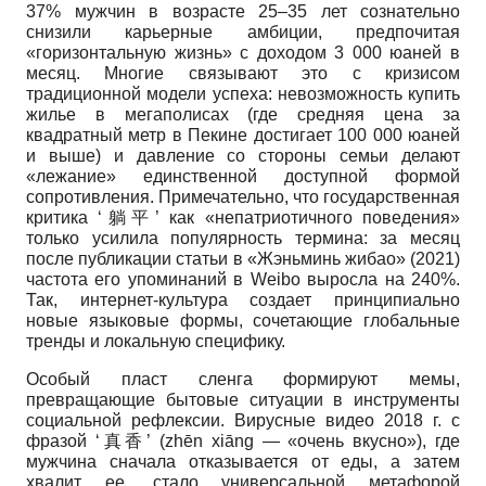
37% мужчин в возрасте 25–35 лет сознательно
снизили карьерные амбиции, предпочитая
«горизонтальную жизнь» с доходом 3 000 юаней в
месяц. Многие связывают это с кризисом
традиционной модели успеха: невозможность купить
жилье в мегаполисах (где средняя цена за
квадратный метр в Пекине достигает 100 000 юаней
и выше) и давление со стороны семьи делают
«лежание» единственной доступной формой
сопротивления. Примечательно, что государственная
критика ‘躺平’ как «непатриотичного поведения»
только усилила популярность термина: за месяц
после публикации статьи в «Жэньминь жибао» (2021)
частота его упоминаний в Weibo выросла на 240%.
Так, интернет-культура создает принципиально
новые языковые формы, сочетающие глобальные
тренды и локальную специфику.
Особый пласт сленга формируют мемы,
превращающие бытовые ситуации в инструменты
социальной рефлексии. Вирусные видео 2018 г. с
фразой ‘真香’ (zhēn xiāng — «очень вкусно»), где
мужчина сначала отказывается от еды, а затем
хвалит ее, стало универсальной метафорой