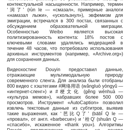
контекстуальной насыщенности. Например, термин
‘润了’ (rùn le — «смазал», примерные аналоги
«намазал лыжи», «ускользнул»), эвфемизм для
эмиграции, встречался в 300 постах, связанных с
обсуждением образовательной миграции.
Особенностью Weibo является высокая
политизированность контента: 18% постов с
ключевыми словами удалялись модерацией в
течение 48 часов, что потребовало использования
архивных инструментов (например, «Archive.org»)
для сохранения данных.
Видеохостинг Douyin предоставил данные,
отражающие мультимодальную природу
современного сленга. Для анализа были отобраны
800 видео с хэштегами #网络用语 (wǎngluò yòngyǔ —
«интернет-сленг») и #梗文化 (gěng wénhuà —
«культура мемов»), набравших более 500 000
просмотров. Инструмент «AutoCaption» позволил
извлечь текстовые данные из субтитров, выявив
такие выражения, как ‘芭比Q了’ (bābǐ Q le —
«провал», от англ. «barbecue») и ‘栓Q’ (shuān Q —
«спасибо», искаженное «thank you»). Алгоритмы