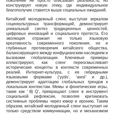
поколение не просто описывает реальность, но
конструирует новую этику, где индивидуальное
благополучие ставится выше социальных ожиданий.
Китайский молодежный сленг, выступая зеркалом
социокультурных трансформаций, демонстрирует
уникальный синтез традиционных ценностей,
цифровых инноваций и социального протеста. Его
эволюция отражает не только языковую
креативность современного поколения, но и
глубинные противоречия китайского общества,
балансирующего между конфуцианским наследием и
вызовами глобализации. Ключевые примеры
иллюстрируют, как сленг переосмысливает
исторические концепты в контексте современных
реалий. Интернет-культура, с ее гибридными
языковыми формами (‘yyds’, ‘awsl’ и др.),
демонстрирует адаптацию глобальных трендов к
локальным контекстам. Мемы и фонетические игры,
такие как ‘栓Q’, превращают сленг в инструмент
социальной рефлексии, позволяя критиковать
системные проблемы через юмор и иронию. Таким
образом, китайский молодежный сленг выступает не
только средством коммуникации, но и механизмом