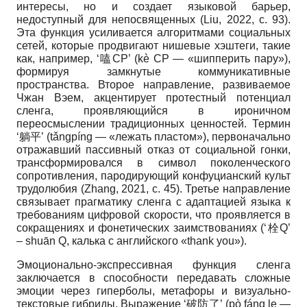
интересы, но и создает языковой барьер,
недоступный для непосвященных (Liu, 2022, с. 93).
Эта функция усиливается алгоритмами социальных
сетей, которые продвигают нишевые хэштеги, такие
как, например, ‘嗑CP’ (kè CP — «шипперить пару»),
формируя замкнутые коммуникативные
пространства. Второе направление, развиваемое
Чжан Вэем, акцентирует протестный потенциал
сленга, проявляющийся в ироничном
переосмыслении традиционных ценностей. Термин
‘躺平’ (tǎngpíng — «лежать пластом»), первоначально
отражавший пассивный отказ от социальной гонки,
трансформировался в символ поколенческого
сопротивления, пародирующий конфуцианский культ
трудолюбия (Zhang, 2021, c. 45). Третье направление
связывает прагматику сленга с адаптацией языка к
требованиям цифровой скорости, что проявляется в
сокращениях и фонетических заимствованиях (‘栓Q’
– shuān Q, калька с английского «thank you»).
Эмоционально-экспрессивная функция сленга
заключается в способности передавать сложные
эмоции через гиперболы, метафоры и визуально-
текстовые гибриды. Выражение ‘破防了’ (pò fáng le —