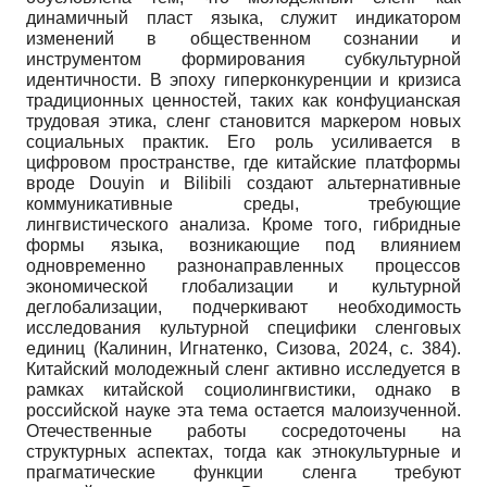
динамичный пласт языка, служит индикатором
изменений в общественном сознании и
инструментом формирования субкультурной
идентичности. В эпоху гиперконкуренции и кризиса
традиционных ценностей, таких как конфуцианская
трудовая этика, сленг становится маркером новых
социальных практик. Его роль усиливается в
цифровом пространстве, где китайские платформы
вроде Douyin и Bilibili создают альтернативные
коммуникативные среды, требующие
лингвистического анализа. Кроме того, гибридные
формы языка, возникающие под влиянием
одновременно разнонаправленных процессов
экономической глобализации и культурной
деглобализации, подчеркивают необходимость
исследования культурной специфики сленговых
единиц (Калинин, Игнатенко, Сизова, 2024, с. 384).
Китайский молодежный сленг активно исследуется в
рамках китайской социолингвистики, однако в
российской науке эта тема остается малоизученной.
Отечественные работы сосредоточены на
структурных аспектах, тогда как этнокультурные и
прагматические функции сленга требуют