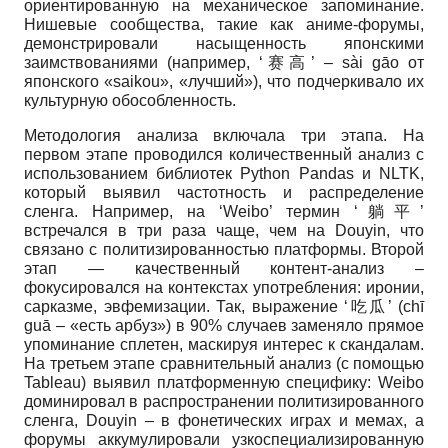
ориентированную на механическое запоминание.
Нишевые сообщества, такие как аниме-форумы,
демонстрировали насыщенность японскими
заимствованиями (например, ‘赛高’ – sài gāo от
японского «saikou», «лучший»), что подчеркивало их
культурную обособленность.
Методология анализа включала три этапа. На
первом этапе проводился количественный анализ с
использованием библиотек Python Pandas и NLTK,
который выявил частотность и распределение
сленга. Например, на ‘Weibo’ термин ‘躺平’
встречался в три раза чаще, чем на Douyin, что
связано с политизированностью платформы. Второй
этап — качественный контент-анализ –
фокусировался на контекстах употребления: иронии,
сарказме, эвфемизации. Так, выражение ‘吃瓜’ (chī
guā – «есть арбуз») в 90% случаев заменяло прямое
упоминание сплетен, маскируя интерес к скандалам.
На третьем этапе сравнительный анализ (с помощью
Tableau) выявил платформенную специфику: Weibo
доминировал в распространении политизированного
сленга, Douyin – в фонетических играх и мемах, а
форумы аккумулировали узкоспециализированную