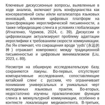
Ключевые дискуссионные вопросы, выявленные в
ходе анализа, включают роль конфуцианства как
консервативной силы и/или катализатора языковых
инноваций, влияние цифровых платформ на
трансформацию иероглифической письменности, а
также гибридизацию сленга в условиях глобализации
(Игнатенко, Чуриков, 2024, с. 39). Дискуссии о
цифровизации актуализируют проблему адаптации
иероглифики к требованиям скорости коммуникации.
Лю Ян отмечает, что сокращения вроде ‘yyds’ (永远的
神) отражают компромисс между традиционной
письменностью и цифровым минимализмом (Liu,
2023, с. 89).
Несмотря на обширную исследовательскую базу,
сохраняются лакуны. Во-первых, отсутствуют
компаративные исследования, сопоставляющие
китайский сленг с русским, что ограничивает
понимание универсальных и уникальных черт
молодежных языковых практик. Во-вторых,
недостаточно изучены прагматические функции
сленга в межкультурной коммуникации, особенно в
контексте локализации медиаконтента. В-третьих,