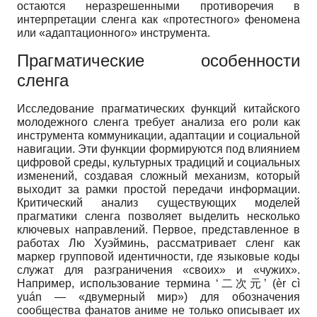
остаются неразрешенными противоречия в
интерпретации сленга как «протестного» феномена
или «адаптационного» инструмента.
Прагматические особенности
сленга
Исследование прагматических функций китайского
молодежного сленга требует анализа его роли как
инструмента коммуникации, адаптации и социальной
навигации. Эти функции формируются под влиянием
цифровой среды, культурных традиций и социальных
изменений, создавая сложный механизм, который
выходит за рамки простой передачи информации.
Критический анализ существующих моделей
прагматики сленга позволяет выделить несколько
ключевых направлений. Первое, представленное в
работах Лю Хуэйминь, рассматривает сленг как
маркер групповой идентичности, где языковые коды
служат для разграничения «своих» и «чужих».
Например, использование термина ‘二次元’ (èr cì
yuán — «двумерный мир») для обозначения
сообщества фанатов аниме не только описывает их