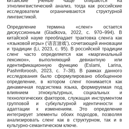
китайские ученые чаще опираются на
этнолингвистический анализ, тогда как российские
исследователи ограничиваются структурной
лингвистикой.
Определение термина «сленг» остается
дискуссионным (Gladkova, 2022, с. 970–994). В
китайской науке преобладает трактовка сленга как
«языковой игры» (‘语言游戏’), сочетающей инновации
и традиции (Li, 2023, с. 95). В российской традиции
сленг часто определяется как «маргинальный
лексикон», выполняющий девиантную или
идентификационную функцию (Eslami, Larina,
Pashmforoosh, 2023, с. 7–38). В рамках данного
исследования было сформулировано обобщенное
определение, в котором сленг понимается как
динамичная подсистема языка, формируемая под
влиянием этнокультурных, социальных и
технологических факторов, служащая инструментом
групповой и субкультурной идентичности и
адаптации к изменениям. Это определение
интегрирует элементы обоих подходов, позволяя
анализировать сленг как в структурном, так и в
культурно-семантическом ключе.