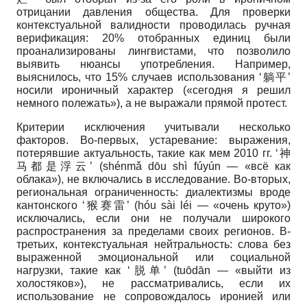
отрицании давления общества. Для проверки
контекстуальной валидности проводилась ручная
верификация: 20% отобранных единиц были
проанализированы лингвистами, что позволило
выявить нюансы употребления. Например,
выяснилось, что 15% случаев использования ‘躺平’
носили ироничный характер («сегодня я решил
немного полежать»), а не выражали прямой протест.
Критерии исключения учитывали несколько
факторов. Во-первых, устаревание: выражения,
потерявшие актуальность, такие как мем 2010 гг. ‘神
马都是浮云’ (shénmǎ dōu shì fúyún — «всё как
облака»), не включались в исследование. Во-вторых,
региональная ограниченность: диалектизмы вроде
кантонского ‘猴赛雷’ (hóu sài léi — «очень круто»)
исключались, если они не получали широкого
распространения за пределами своих регионов. В-
третьих, контекстуальная нейтральность: слова без
выраженной эмоциональной или социальной
нагрузки, такие как ‘脱单’ (tuōdān — «выйти из
холостяков»), не рассматривались, если их
использование не сопровождалось иронией или