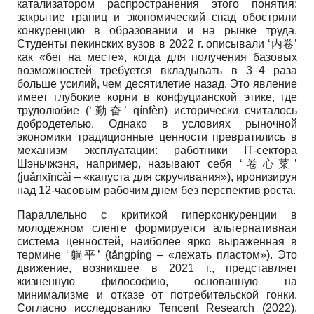
катализатором распространения этого понятия:
закрытие границ и экономический спад обострили
конкуренцию в образовании и на рынке труда.
Студенты пекинских вузов в 2022 г. описывали ‘内卷’
как «бег на месте», когда для получения базовых
возможностей требуется вкладывать в 3–4 раза
больше усилий, чем десятилетие назад. Это явление
имеет глубокие корни в конфуцианской этике, где
трудолюбие (‘勤奋’ qínfèn) исторически считалось
добродетелью. Однако в условиях рыночной
экономики традиционные ценности превратились в
механизм эксплуатации: работники IT-сектора
Шэньчжэня, например, называют себя ‘卷心菜’
(juǎnxīncài – «капуста для скручивания»), иронизируя
над 12-часовым рабочим днем без перспектив роста.
Параллельно с критикой гиперконкуренции в
молодежном сленге формируется альтернативная
система ценностей, наиболее ярко выраженная в
термине ‘躺平’ (tǎngpíng – «лежать пластом»). Это
движение, возникшее в 2021 г., представляет
жизненную философию, основанную на
минимализме и отказе от потребительской гонки.
Согласно исследованию Tencent Research (2022),