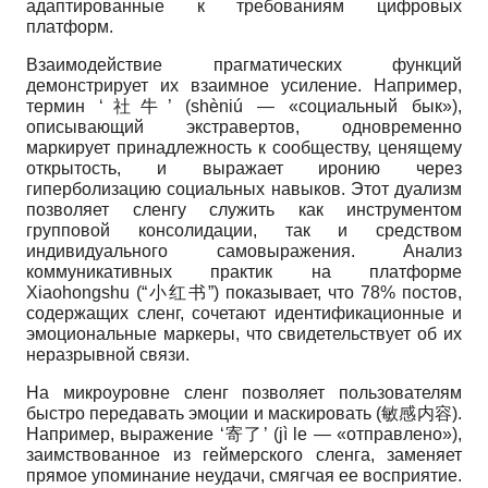
адаптированные к требованиям цифровых
платформ.
Взаимодействие прагматических функций
демонстрирует их взаимное усиление. Например,
термин ‘社牛’ (shèniú — «социальный бык»),
описывающий экстравертов, одновременно
маркирует принадлежность к сообществу, ценящему
открытость, и выражает иронию через
гиперболизацию социальных навыков. Этот дуализм
позволяет сленгу служить как инструментом
групповой консолидации, так и средством
индивидуального самовыражения. Анализ
коммуникативных практик на платформе
Xiaohongshu (“小红书”) показывает, что 78% постов,
содержащих сленг, сочетают идентификационные и
эмоциональные маркеры, что свидетельствует об их
неразрывной связи.
На микроуровне сленг позволяет пользователям
быстро передавать эмоции и маскировать (敏感内容).
Например, выражение ‘寄了’ (jì le — «отправлено»),
заимствованное из геймерского сленга, заменяет
прямое упоминание неудачи, смягчая ее восприятие.