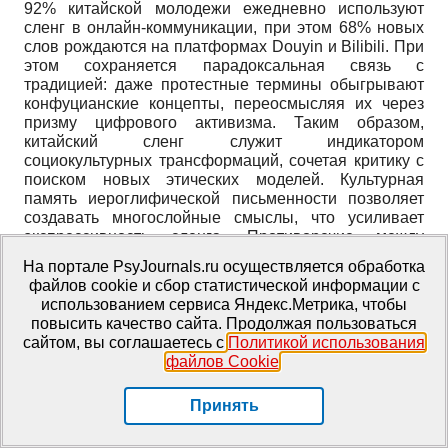
92% китайской молодежи ежедневно используют
сленг в онлайн-коммуникации, при этом 68% новых
слов рождаются на платформах Douyin и Bilibili. При
этом сохраняется парадоксальная связь с
традицией: даже протестные термины обыгрывают
конфуцианские концепты, переосмысляя их через
призму цифрового активизма. Таким образом,
китайский сленг служит индикатором
социокультурных трансформаций, сочетая критику с
поиском новых этических моделей. Культурная
память иероглифической письменности позволяет
создавать многослойные смыслы, что усиливает
экспрессивность сленга. Противоречие между
глобализацией и локализацией проявляется в
На портале PsyJournals.ru осуществляется обработка
гибридных формах, где заимствования
файлов cookie и сбор статистической информации с
адаптируются и локализуются к культурным кодам
использованием сервиса Яндекс.Метрика, чтобы
Китая. Таким образом, китайский молодежный сленг
повысить качество сайта. Продолжая пользоваться
– это не только языковой феномен, но и зеркало
сайтом, вы соглашаетесь с
Политикой использования
общества, где цифровизация, традиции и протест
файлов Cookie
.
сливаются в уникальный симбиоз, определяющий
идентичность современного поколения.
Принять