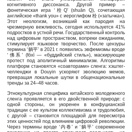
когнитивного диссонанса. Другой пример –
фонетическая игра ‘栓Q’ (shuān Q), сочетающая
английское «thank you» с иероглифом 栓 («затычка»).
Этот неологизм, возникший как пародия на
чрезмерную вежливость, сегодня используется 41%
подростков в устной речи. Государственный контроль
над цифровым пространством, вопреки ожиданиям,
стимулирует языковое творчество. После цензуры
термина ‘躺平’ в 2021 г. появились эвфемизмы вроде
‘佛系’ (fóxì — «буддийский стиль»), маскирующие
протест под аполитичный минимализм. Алгоритмы
платформ становятся «соавторами» сленга: хэштег-
челленджи в Douyin ускоряют эволюцию мемов,
превращая локальные шутки в общенациональные
тренды за 24–48 часов.
Этнокультурная специфика китайского молодежного
сленга проявляется в его двойственной природе: с
одной стороны, он укоренен в конфуцианской
традиции с ее культом коллективизма и трудолюбия,
с другой – становится площадкой для пересмотра
этих ценностей под влиянием цифровой революции.
Через термины вроде ‘内卷’ и ‘躺平’ современное