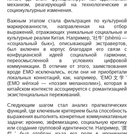
механизм, реагирующий на технологические и
социокультурные изменения.
Важным этапом стала фильтрация по культурной
маркированности, направленная на отбор
выражений, отражающих уникальные социальные и
культурные реалии Китая. Например, ‘社牛’ (shèniú —
«социальный бык»), описывающий экстравертов,
был включен в корпус благодаря его связи с
конфуцианской идеей социальной гармонии,
переосмысленной в условиях цифровой
коммуникации. В отличие от этого, заимствования
вроде EMO исключались, если они не приобретали
локальных коннотаций, как, например, ‘EMO文学’
(EMO wénxué — «поэзия меланхолии»), которая в
китайском контексте ассоциируется с романтизацией
экзистенциальных переживаний.
Следующим шагом стал анализ прагматических
функций, где ключевым критерием была способность
выражения выполнять конкретные коммуникативные
задачи: иронию, эвфемизацию, социальную критику
или создание групповой идентичности. Например, ‘摆
烂’ был отобран из-за его роли в ироничном