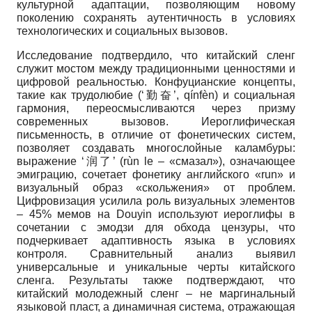
культурной адаптации, позволяющим новому
поколению сохранять аутентичность в условиях
технологических и социальных вызовов.
Исследование подтвердило, что китайский сленг
служит мостом между традиционными ценностями и
цифровой реальностью. Конфуцианские концепты,
такие как трудолюбие (‘勤奋’, qínfèn) и социальная
гармония, переосмысливаются через призму
современных вызовов. Иероглифическая
письменность, в отличие от фонетических систем,
позволяет создавать многослойные каламбуры:
выражение ‘润了’ (rùn le – «смазал»), означающее
эмиграцию, сочетает фонетику английского «run» и
визуальный образ «скольжения» от проблем.
Цифровизация усилила роль визуальных элементов
– 45% мемов на Douyin используют иероглифы в
сочетании с эмодзи для обхода цензуры, что
подчеркивает адаптивность языка в условиях
контроля. Сравнительный анализ выявил
универсальные и уникальные черты китайского
сленга. Результаты также подтверждают, что
китайский молодежный сленг – не маргинальный
языковой пласт, а динамичная система, отражающая