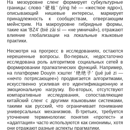
На мезоуровне сленг формирует субкультурные
границы: слово ‘硬核’ (yìng hé — «жесткое ядро»),
описывающий нишевые интересы, маркирует
принадлежность к сообществам, отвергающим
мейнстрим. На макроуровне гибридные формы,
такие как ‘BZ4’ (bié zài sì — «не умничай»), отражают
влияние глобализации на локальные языковые
практики.
Несмотря на прогресс в исследованиях, остаются
нерешенные вопросы. Во-первых, недостаточно
исследована роль алгоритмов социальных сетей в
формировании прагматических функций. Например,
на платформе Douyin хэштег ‘绝绝子’ (jué jué zi —
«нечто потрясающее») продвигается алгоритмами,
искусственно усиливая его идентификационную и
эмоциональную нагрузку. Во-вторых, отсутствуют
компаративные исследования, сопоставляющие
китайский сленг с другими языковыми системами,
такими как русский, что ограничивает понимание
универсальных механизмов. В-третьих, требуется
уточнение терминологии: понятия «протест» и
«адаптация» часто используются как синонимы, хотя
они отражают разные аспекты прагматики.