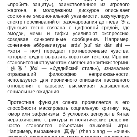
«пробить защиту»), заимствованное из игрового
жаргона, в молодежном дискурсе описывает
состояние эмоциональной уязвимости, аккумулируя
спектр переживаний от разочарования до гнева. Эта
функция тесно связана с цифровой средой, где
эмодзи, мемы и гифки усиливают экспрессию,
создавая синкретичные сообщения. Например,
сочетание аббревиатуры ‘srds’ (suī rán dàn shì —
«хотя – но») передает противоречивые чувства,
которые трудно выразить коротким текстом. Ирония
становится инструментом смягчения критики: термин
‘佛系’ (fóxì — «буддийский стиль»), изначально
отражавший философию непривязанности,
используется для ироничного описания пассивного
отношения к карьере, высмеивая завышенные
социальные ожидания.
Протестная функция сленга проявляется в его
способности маскировать социальную критику под
юмор или эвфемизмы. В условиях цензуры в Китае
иерархические структуры и политические решения
часто становятся объектами языковой игры.
Например, выражение ‘真香’ (zhēn xiāng — «очень