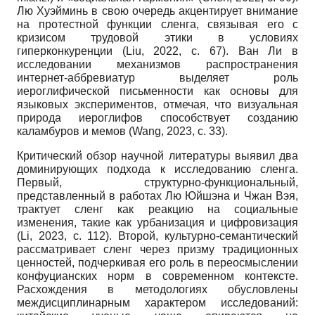
Лю Хуэйминь в свою очередь акцентирует внимание
на протестной функции сленга, связывая его с
кризисом трудовой этики в условиях
гиперконкуренции (Liu, 2022, с. 67). Ван Ли в
исследовании механизмов распространения
интернет-аббревиатур выделяет роль
иероглифической письменности как основы для
языковых экспериментов, отмечая, что визуальная
природа иероглифов способствует созданию
каламбуров и мемов (Wang, 2023, с. 33).
Критический обзор научной литературы выявил два
доминирующих подхода к исследованию сленга.
Первый, структурно-функциональный,
представленный в работах Лю Юйшэна и Чжан Вэя,
трактует сленг как реакцию на социальные
изменения, такие как урбанизация и цифровизация
(Li, 2023, с. 112). Второй, культурно-семантический
рассматривает сленг через призму традиционных
ценностей, подчеркивая его роль в переосмыслении
конфуцианских норм в современном контексте.
Расхождения в методологиях обусловлены
междисциплинарным характером исследований: