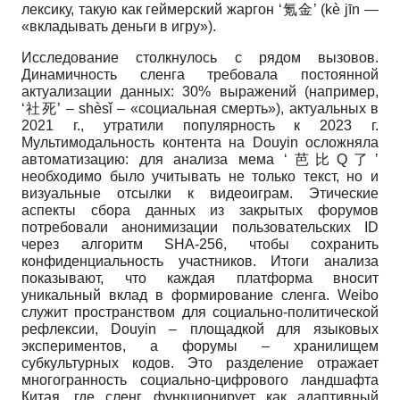
лексику, такую как геймерский жаргон ‘氪金’ (kè jīn —
«вкладывать деньги в игру»).
Исследование столкнулось с рядом вызовов.
Динамичность сленга требовала постоянной
актуализации данных: 30% выражений (например,
‘社死’ – shèsǐ – «социальная смерть»), актуальных в
2021 г., утратили популярность к 2023 г.
Мультимодальность контента на Douyin осложняла
автоматизацию: для анализа мема ‘芭比Q了’
необходимо было учитывать не только текст, но и
визуальные отсылки к видеоиграм. Этические
аспекты сбора данных из закрытых форумов
потребовали анонимизации пользовательских ID
через алгоритм SHA-256, чтобы сохранить
конфиденциальность участников. Итоги анализа
показывают, что каждая платформа вносит
уникальный вклад в формирование сленга. Weibo
служит пространством для социально-политической
рефлексии, Douyin – площадкой для языковых
экспериментов, а форумы – хранилищем
субкультурных кодов. Это разделение отражает
многогранность социально-цифрового ландшафта
Китая, где сленг функционирует как адаптивный