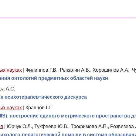
ых науках
|
Филиппов Г.В., Рыкалин А.В., Хорошилов А.А., Ч
ания онтологий предметных областей науки
ва А.С.
 психотерапевтического дискурса
ых науках
|
Кравцов Г.Г.
IS): построение единого метрического пространства 
ия
|
Юрчук О.Л., Тукфеева Ю.В., Трофимова А.П., Розвезева 
сихолого-педагогической помощи в системе образован