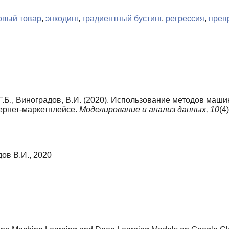
овый товар
,
энкодинг
,
градиентный бустинг
,
регрессия
,
преп
, Г.Б., Виноградов, В.И. (2020). Использование методов ма
ернет-маркетплейсе.
Моделирование и анализ данных,
10
(4
дов В.И., 2020