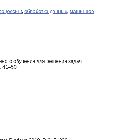
роцессинг
,
обработка данных
,
машинное
шинного обучения для решения задач
), 41–50.