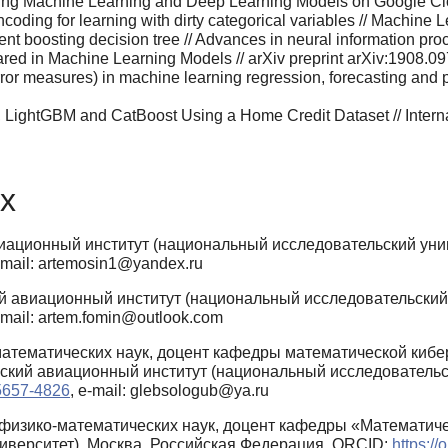
uilding Machine Learning and Deep Learning Models on Google C
encoding for learning with dirty categorical variables // Machine
adient boosting decision tree // Advances in neural information 
ed in Machine Learning Models // arXiv preprint arXiv:1908.09
ror measures) in machine learning regression, forecasting and pr
ightGBM and CatBoost Using a Home Credit Dataset // Internat
х
ационный институт (национальный исследовательский унив
e-mail: artemosin1@yandex.ru
 авиационный институт (национальный исследовательский 
e-mail: artem.fomin@outlook.com
атематических наук, доцент кафедры математической киб
ский авиационный институт (национальный исследовательск
-5657-4826
, e-mail: glebsologub@ya.ru
физико-математических наук, доцент кафедры «Математич
иверситет), Москва, Российская Федерация, ORCID:
https:/