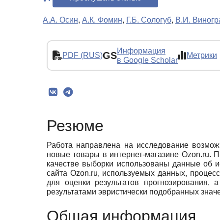
А.А. Осин
,
А.К. Фомин
,
Г.Б. Сологуб
,
В.И. Виногр
Информация
GS
PDF (RUS)
Метрики
в Google Scholar
Резюме
Работа направлена на исследование возмож
новые товары в интернет-магазине Ozon.ru. 
качестве выборки использованы данные об и
сайта Ozon.ru, используемых данных, процес
для оценки результатов прогнозирования, 
результатами эвристически подобранных знач
Общая информация