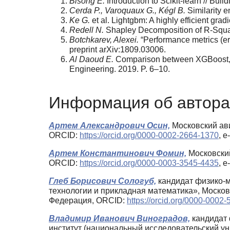
Bisong E.
Introduction to Scikit-learn // B
Cerda P., Varoquaux G., Kégl B.
Similarity 
Ke G.
et al. Lightgbm: A highly efficient gr
Redell N.
Shapley Decomposition of R-Squar
Botchkarev, Alexei.
“Performance metrics (er
preprint arXiv:1809.03006.
Al Daoud E.
Comparison between XGBoost, L
Engineering. 2019. P. 6–10.
Информация об автора
Артем Александрович Осин,
Московский ави
ORCID:
https://orcid.org/0000-0002-2664-1370
, 
Артем Константинович Фомин,
Московский
ORCID:
https://orcid.org/0000-0003-3545-4435
, 
Глеб Борисович Сологуб,
кандидат физико-м
технологии и прикладная математика», Москов
Федерация, ORCID:
https://orcid.org/0000-0002
Владимир Иванович Виноградов,
кандидат 
институт (национальный исследовательский ун