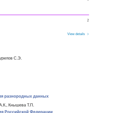
2
View details
урилов С.Э.
для разнородных данных
А.К., Кнышева Т.П.
ия Российской Федерации