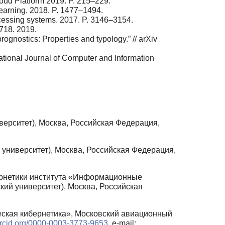
loud Platform 2019. P. 215–229.
 Learning. 2018. P. 1477–1494.
processing systems. 2017. P. 3146–3154.
718. 2019.
ognostics: Properties and typology.” // arXiv
ional Journal of Computer and Information
ерситет), Москва, Российская Федерация,
университет), Москва, Российская Федерация,
ернетики института «Информационные
ий университет), Москва, Российская
еская кибернетика», Московский авиационный
/orcid.org/0000-0003-3773-9653
, e-mail: