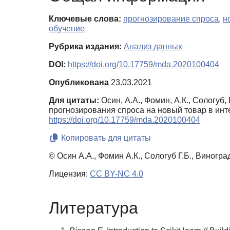
Ключевые слова:
прогнозирование спроса
,
н
обучение
Рубрика издания:
Анализ данных
DOI:
https://doi.org/10.17759/mda.2020100404
Опубликована
23.03.2021
Для цитаты:
Осин, А.А., Фомин, А.К., Сологуб
прогнозирования спроса на новый товар в инт
https://doi.org/10.17759/mda.2020100404
Копировать для цитаты
© Осин А.А., Фомин А.К., Сологуб Г.Б., Виногра
Лицензия:
CC BY-NC 4.0
Литература