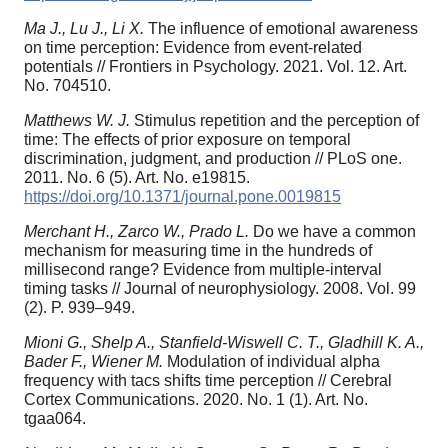
Ma J., Lu J., Li X.
The influence of emotional awareness
on time perception: Evidence from event-related
potentials // Frontiers in Psychology. 2021. Vol. 12. Art.
No. 704510.
Matthews W. J.
Stimulus repetition and the perception of
time: The effects of prior exposure on temporal
discrimination, judgment, and production // PLoS one.
2011. No. 6 (5). Art. No. e19815.
https://doi.org/10.1371/journal.pone.0019815
Merchant H., Zarco W., Prado L.
Do we have a common
mechanism for measuring time in the hundreds of
millisecond range? Evidence from multiple-interval
timing tasks // Journal of neurophysiology. 2008. Vol. 99
(2). P. 939–949.
Mioni G., Shelp A., Stanfield-Wiswell C. T., Gladhill K. A.,
Bader F., Wiener M.
Modulation of individual alpha
frequency with tacs shifts time perception // Cerebral
Cortex Communications. 2020. No. 1 (1). Art. No.
tgaa064.