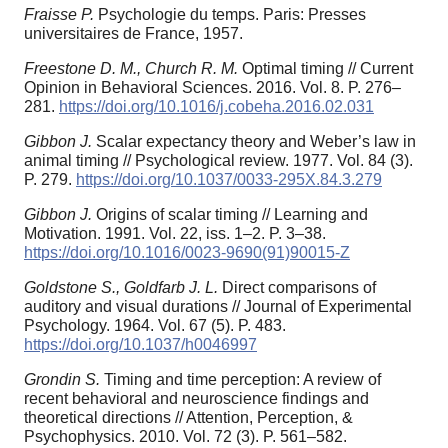
Fraisse P.
Psychologie du temps. Paris: Presses
universitaires de France, 1957.
Freestone D. M., Church R. M.
Optimal timing // Current
Opinion in Behavioral Sciences. 2016. Vol. 8. P. 276–
281.
https://doi.org/10.1016/j.cobeha.2016.02.031
Gibbon J.
Scalar expectancy theory and Weber’s law in
animal timing // Psychological review. 1977. Vol. 84 (3).
P. 279.
https://doi.org/10.1037/0033-295X.84.3.279
Gibbon J.
Origins of scalar timing // Learning and
Motivation. 1991. Vol. 22, iss. 1–2. P. 3–38.
https://doi.org/10.1016/0023-9690(91)90015-Z
Goldstone S., Goldfarb J. L.
Direct comparisons of
auditory and visual durations // Journal of Experimental
Psychology. 1964. Vol. 67 (5). P. 483.
https://doi.org/10.1037/h0046997
Grondin S.
Timing and time perception: A review of
recent behavioral and neuroscience findings and
theoretical directions // Attention, Perception, &
Psychophysics. 2010. Vol. 72 (3). P. 561–582.