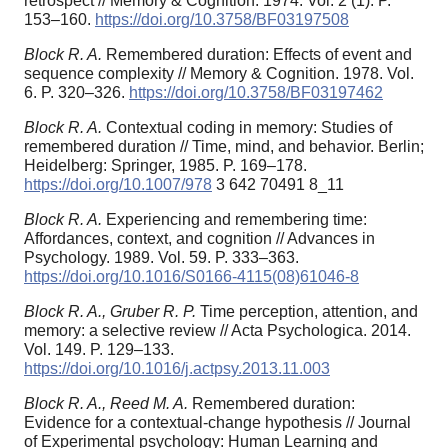
retrospect // Memory & Cognition. 1974. Vol. 2 (1). P.
153–160.
https://doi.org/10.3758/BF03197508
Block R. A.
Remembered duration: Effects of event and
sequence complexity // Memory & Cognition. 1978. Vol.
6. P. 320–326.
https://doi.org/10.3758/BF03197462
Block R. A.
Contextual coding in memory: Studies of
remembered duration // Time, mind, and behavior. Berlin;
Heidelberg: Springer, 1985. P. 169–178.
https://doi.org/10.1007/978
3 642 70491 8_11
Block R. A.
Experiencing and remembering time:
Affordances, context, and cognition // Advances in
Psychology. 1989. Vol. 59. P. 333–363.
https://doi.org/10.1016/S0166-4115(08)61046-8
Block R. A., Gruber R. P.
Time perception, attention, and
memory: a selective review // Acta Psychologica. 2014.
Vol. 149. P. 129–133.
https://doi.org/10.1016/j.actpsy.2013.11.003
Block R. A., Reed M. A.
Remembered duration:
Evidence for a contextual-change hypothesis // Journal
of Experimental psychology: Human Learning and