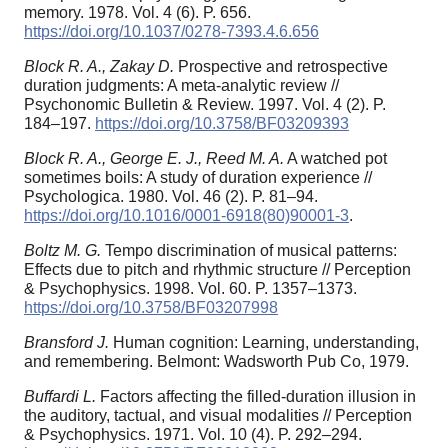
memory. 1978. Vol. 4 (6). P. 656.
https://doi.org/10.1037/0278-7393.4.6.656
Block R. A., Zakay D.
Prospective and retrospective
duration judgments: A meta-analytic review //
Psychonomic Bulletin & Review. 1997. Vol. 4 (2). P.
184–197.
https://doi.org/10.3758/BF03209393
Block R. A., George E. J., Reed M. A.
A watched pot
sometimes boils: A study of duration experience //
Psychologica. 1980. Vol. 46 (2). P. 81–94.
https://doi.org/10.1016/0001-6918(80)90001-3
.
Boltz M. G.
Tempo discrimination of musical patterns:
Effects due to pitch and rhythmic structure // Perception
& Psychophysics. 1998. Vol. 60. P. 1357–1373.
https://doi.org/10.3758/BF03207998
Bransford J.
Human cognition: Learning, understanding,
and remembering. Belmont: Wadsworth Pub Co, 1979.
Buffardi L.
Factors affecting the filled-duration illusion in
the auditory, tactual, and visual modalities // Perception
& Psychophysics. 1971. Vol. 10 (4). P. 292–294.