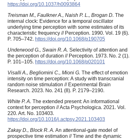
https://doi.org/10.1037/h0093864
Treisman M., Faulkner A., Naish P. L., Brogan D.
The
internal clock: Evidence for a temporal oscillator
underlying time perception with some estimates of its
characteristic frequency // Perception. 1990. Vol. 19 (6).
P. 705–742.
https://doi.org/10.1068/p190705
Underwood G., Swain R. A.
Selectivity of attention and
the perception of duration // Perception. 1973. No. 2 (1).
P. 101–105.
https://doi.org/10.1068/p020101
Visalli A., Begliomini C., Mioni G.
The effect of emotion
intensity on time perception: A study with transcranial
random noise stimulation // Experimental Brain
Research. 2023. No. 241 (8). P. 2179–2190.
White P. A.
The extended present: An informational
context for perception // Acta Psychologica. 2021. Vol.
220. Art. No. 103403.
https://doi.org/10.1016/j.actpsy.2021.103403
Zakay D., Block R. A.
An attentional-gate model of
prospective time estimation // Time and the dynamic