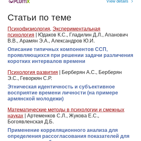
View details
Статьи по теме
Психофизиология
,
Экспериментальная
психология
|
Юдаков К.С., Гладилин Д.Л., Апанович
В.В., Арамян Э.А., Александров Ю.И.
Описание типичных компонентов ССП,
проявляющихся при решении задачи различения
коротких интервалов времени
Психология развития
|
Берберян А.С., Берберян
Э.С., Геворкян С.Р.
Этническая идентичность и субъективное
восприятие времени личности (на примере
армянской молодежи)
Математические методы в психологии и смежных
науках
|
Артеменков С.Л., Жукова Е.С.,
Богоявленская Д.Б.
Применение корреляционного анализа для
определения рассогласования показателей для