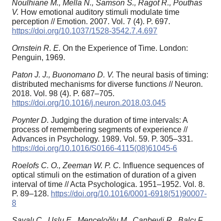
Noulhiane M., Mella N., Samson S., Ragot R., Pouthas
V.
How emotional auditory stimuli modulate time
perception // Emotion. 2007. Vol. 7 (4). P. 697.
https://doi.org/10.1037/1528-3542.7.4.697
Ornstein R. E.
On the Experience of Time. London:
Penguin, 1969.
Paton J. J., Buonomano D. V.
The neural basis of timing:
distributed mechanisms for diverse functions // Neuron.
2018. Vol. 98 (4). P. 687–705.
https://doi.org/10.1016/j.neuron.2018.03.045
Poynter D.
Judging the duration of time intervals: A
process of remembering segments of experience //
Advances in Psychology. 1989. Vol. 59. P. 305–331.
https://doi.org/10.1016/S0166-4115(08)61045-6
Roelofs C. O., Zeeman W. P. C.
Influence sequences of
optical stimuli on the estimation of duration of a given
interval of time // Acta Psychologica. 1951–1952. Vol. 8.
P. 89–128.
https://doi.org/10.1016/0001-6918(51)90007-
8
Sayalı C., Uslu E., Menceloğlu M., Canbeyli R., Balcı F.