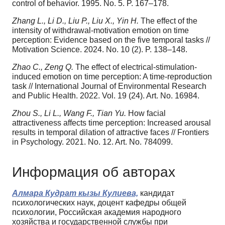
control of behavior. 1995. No. 5. P. 167–178.
Zhang L., Li D., Liu P., Liu X., Yin H.
The effect of the
intensity of withdrawal-motivation emotion on time
perception: Evidence based on the five temporal tasks //
Motivation Science. 2024. No. 10 (2). P. 138–148.
Zhao C., Zeng Q.
The effect of electrical-stimulation-
induced emotion on time perception: A time-reproduction
task // International Journal of Environmental Research
and Public Health. 2022. Vol. 19 (24). Art. No. 16984.
Zhou S., Li L., Wang F., Tian Yu.
How facial
attractiveness affects time perception: Increased arousal
results in temporal dilation of attractive faces // Frontiers
in Psychology. 2021. No. 12. Art. No. 784099.
Информация об авторах
Алмара Кудрат кызы Кулиева,
кандидат
психологических наук, доцент кафедры общей
психологии, Российская академия народного
хозяйства и государственной службы при