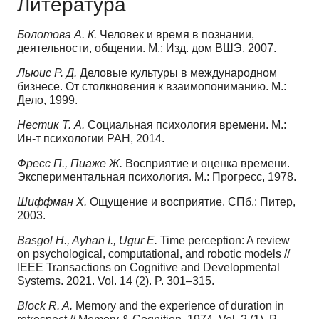
Литература
Болотова А. К.
Человек и время в познании,
деятельности, общении. М.: Изд. дом ВШЭ, 2007.
Льюис Р. Д.
Деловые культуры в международном
бизнесе. От столкновения к взаимопониманию. М.:
Дело, 1999.
Нестик Т. А.
Социальная психология времени. М.:
Ин-т психологии РАН, 2014.
Фресс П., Пиаже Ж.
Восприятие и оценка времени.
Экспериментальная психология. М.: Прогресс, 1978.
Шиффман Х.
Ощущение и восприятие. СПб.: Питер,
2003.
Basgol H., Ayhan I., Ugur E.
Time perception: A review
on psychological, computational, and robotic models //
IEEE Transactions on Cognitive and Developmental
Systems. 2021. Vol. 14 (2). P. 301–315.
Block R. A.
Memory and the experience of duration in