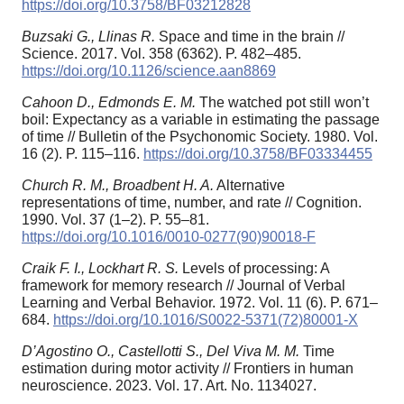
https://doi.org/10.3758/BF03212828
Buzsaki G., Llinas R.
Space and time in the brain //
Science. 2017. Vol. 358 (6362). P. 482–485.
https://doi.org/10.1126/science.aan8869
Cahoon D., Edmonds E. M.
The watched pot still won’t
boil: Expectancy as a variable in estimating the passage
of time // Bulletin of the Psychonomic Society. 1980. Vol.
16 (2). P. 115–116.
https://doi.org/10.3758/BF03334455
Church R. M., Broadbent H. A.
Alternative
representations of time, number, and rate // Cognition.
1990. Vol. 37 (1–2). P. 55–81.
https://doi.org/10.1016/0010-0277(90)90018-F
Craik F. I., Lockhart R. S.
Levels of processing: A
framework for memory research // Journal of Verbal
Learning and Verbal Behavior. 1972. Vol. 11 (6). P. 671–
684.
https://doi.org/10.1016/S0022-5371(72)80001-X
D’Agostino O., Castellotti S., Del Viva M. M.
Time
estimation during motor activity // Frontiers in human
neuroscience. 2023. Vol. 17. Art. No. 1134027.