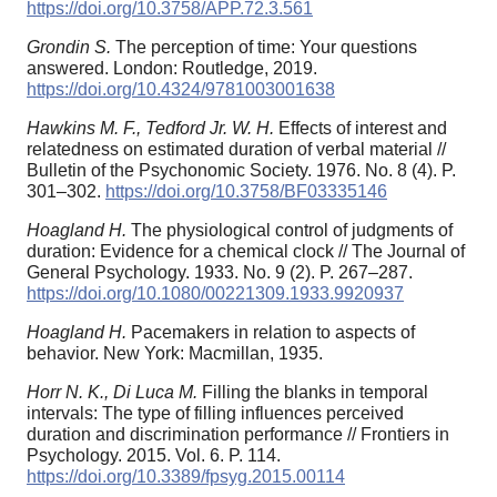
https://doi.org/10.3758/APP.72.3.561
Grondin S.
The perception of time: Your questions
answered. London: Routledge, 2019.
https://doi.org/10.4324/9781003001638
Hawkins M. F., Tedford Jr. W. H.
Effects of interest and
relatedness on estimated duration of verbal material //
Bulletin of the Psychonomic Society. 1976. No. 8 (4). P.
301–302.
https://doi.org/10.3758/BF03335146
Hoagland H.
The physiological control of judgments of
duration: Evidence for a chemical clock // The Journal of
General Psychology. 1933. No. 9 (2). P. 267–287.
https://doi.org/10.1080/00221309.1933.9920937
Hoagland H.
Pacemakers in relation to aspects of
behavior. New York: Macmillan, 1935.
Horr N. K., Di Luca M.
Filling the blanks in temporal
intervals: The type of filling influences perceived
duration and discrimination performance // Frontiers in
Psychology. 2015. Vol. 6. P. 114.
https://doi.org/10.3389/fpsyg.2015.00114