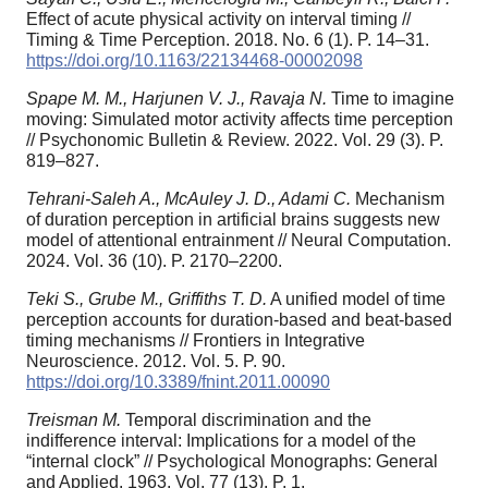
Effect of acute physical activity on interval timing //
Timing & Time Perception. 2018. No. 6 (1). P. 14–31.
https://doi.org/10.1163/22134468-00002098
Spape M. M., Harjunen V. J., Ravaja N.
Time to imagine
moving: Simulated motor activity affects time perception
// Psychonomic Bulletin & Review. 2022. Vol. 29 (3). P.
819–827.
Tehrani-Saleh A., McAuley J. D., Adami C.
Mechanism
of duration perception in artificial brains suggests new
model of attentional entrainment // Neural Computation.
2024. Vol. 36 (10). P. 2170–2200.
Teki S., Grube M., Griffiths T. D.
A unified model of time
perception accounts for duration-based and beat-based
timing mechanisms // Frontiers in Integrative
Neuroscience. 2012. Vol. 5. P. 90.
https://doi.org/10.3389/fnint.2011.00090
Treisman M.
Temporal discrimination and the
indifference interval: Implications for a model of the
“internal clock” // Psychological Monographs: General
and Applied. 1963. Vol. 77 (13). P. 1.