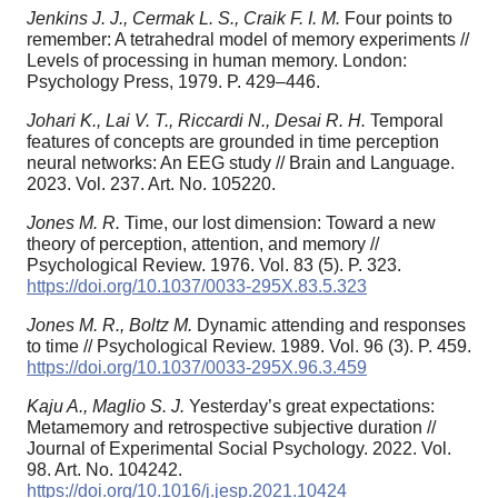
Jenkins J. J., Cermak L. S., Craik F. I. M.
Four points to
remember: A tetrahedral model of memory experiments //
Levels of processing in human memory. London:
Psychology Press, 1979. P. 429–446.
Johari K., Lai V. T., Riccardi N., Desai R. H.
Temporal
features of concepts are grounded in time perception
neural networks: An EEG study // Brain and Language.
2023. Vol. 237. Art. No. 105220.
Jones M. R.
Time, our lost dimension: Toward a new
theory of perception, attention, and memory //
Psychological Review. 1976. Vol. 83 (5). P. 323.
https://doi.org/10.1037/0033-295X.83.5.323
Jones M. R., Boltz M.
Dynamic attending and responses
to time // Psychological Review. 1989. Vol. 96 (3). P. 459.
https://doi.org/10.1037/0033-295X.96.3.459
Kaju A., Maglio S. J.
Yesterday’s great expectations:
Metamemory and retrospective subjective duration //
Journal of Experimental Social Psychology. 2022. Vol.
98. Art. No. 104242.
https://doi.org/10.1016/j.jesp.2021.10424