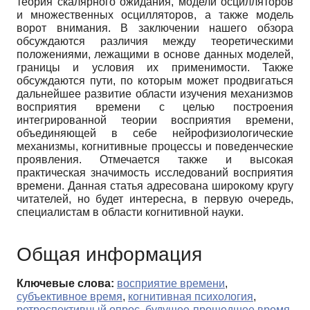
теория скалярного ожидания, модели осцилляторов
и множественных осцилляторов, а также модель
ворот внимания. В заключении нашего обзора
обсуждаются различия между теоретическими
положениями, лежащими в основе данных моделей,
границы и условия их применимости. Также
обсуждаются пути, по которым может продвигаться
дальнейшее развитие области изучения механизмов
восприятия времени с целью построения
интегрированной теории восприятия времени,
объединяющей в себе нейрофизиологические
механизмы, когнитивные процессы и поведенческие
проявления. Отмечается также и высокая
практическая значимость исследований восприятия
времени. Данная статья адресована широкому кругу
читателей, но будет интересна, в первую очередь,
специалистам в области когнитивной науки.
Общая информация
Ключевые слова:
восприятие времени
,
субъективное время
,
когнитивная психология
,
ретроспективный опрос
,
будущее-прошедшее время
,