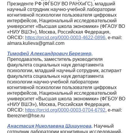
Президенте РФ (ФГБОУ ВО РАНХиГС), младший
научный сотрудник научно-учебной лаборатории
когнитивной психологии пользователя цифровых
интерфейсов, Национальный исследовательский
университет «Высшая школа экономики» (ФГАОУ ВО
«НИУ ВШЭ»), Москва, Российская Федерация,
ORCID:
https://orcid.org/0000-0003-4622-0896
, e-mail:
almara.kulieva@gmail.com
Тимофей Александрович Березнер,
Преподаватель, заместитель руководителя
факультета социальных наук департамента
психологии, младший научный сотрудник, аспирант
факультета социальных наук департамента
психологии научно-учебной лаборатории
когнитивной психологии пользователя цифровых
интерфейсов, Национальный исследовательский
университет «Высшая школа экономики» (ФГБОУ ВО
«НИУ ВШЭ»), Москва, Российская Федерация,
ORCID:
https://orcid.org/0000-0003-0704-6792
, e-mail:
tberezner@hse.ru
Анастасия Николаевна Шишунова,
Научный
сотрудник лаборатории когнитивных исследований,