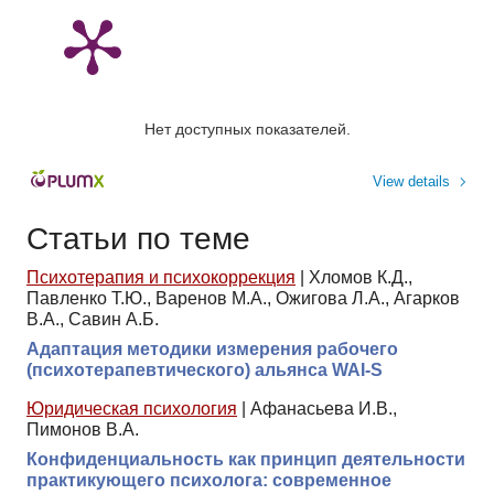
Нет доступных показателей.
View details
Статьи по теме
Психотерапия и психокоррекция
|
Хломов К.Д.,
Павленко Т.Ю., Варенов М.А., Ожигова Л.А., Агарков
В.А., Савин А.Б.
Адаптация методики измерения рабочего
(психотерапевтического) альянса WAI-S
Юридическая психология
|
Афанасьева И.В.,
Пимонов В.А.
Конфиденциальность как принцип деятельности
практикующего психолога: современное