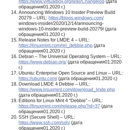
https://www.virtualbox.org/wiki/Changelog
(дата
обращения01.2020 г.)
Announcing Windows 10 Insider Preview Build
20279 – URL:
https://blogs.windows.com/
windows-insider/2020/12/14/announcing-
windows-10-insider-preview-build-20279/ (дата
обращения01.2020 г.)
Release Notes for LMDE 4 – URL:
https://linuxmint.com/rel_debbie.php
(дата
обращения01.2020 г.)
Debian – The Universal Operating System – URL:
https://www.debian.org/
(дата обращения01.2020
г.)
Ubuntu: Enterprise Open Source and Linux – URL:
https://ubuntu.com/
(дата обращения01.2020 г.)
Download LMDE 4 Debbie – URL:
https://www.linuxmint.com/download_lmde.php
(дата обращения01.2020 г.)
Editions for Linux Mint 4 “Debbie” – URL:
https://linuxmint.com/release.php?id=37
(дата
обращения01.2020 г.)
SSH (Secure Shell) – URL:
https://www.ssh.com/ssh/
(дата
обращения01.2020 г.)