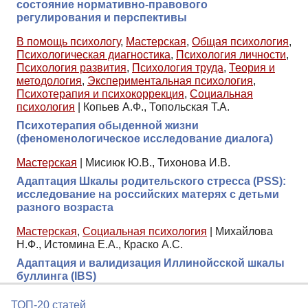
состояние нормативно-правового
регулирования и перспективы
В помощь психологу
,
Мастерская
,
Общая психология
,
Психологическая диагностика
,
Психология личности
,
Психология развития
,
Психология труда
,
Теория и
методология
,
Экспериментальная психология
,
Психотерапия и психокоррекция
,
Социальная
психология
|
Копьев А.Ф., Топольская Т.А.
Психотерапия обыденной жизни
(феноменологическое исследование диалога)
Мастерская
|
Мисиюк Ю.В., Тихонова И.В.
Адаптация Шкалы родительского стресса (PSS):
исследование на российских матерях с детьми
разного возраста
Мастерская
,
Социальная психология
|
Михайлова
Н.Ф., Истомина Е.А., Краско А.С.
Адаптация и валидизация Иллинойсской шкалы
буллинга (IBS)
ТОП-20 статей