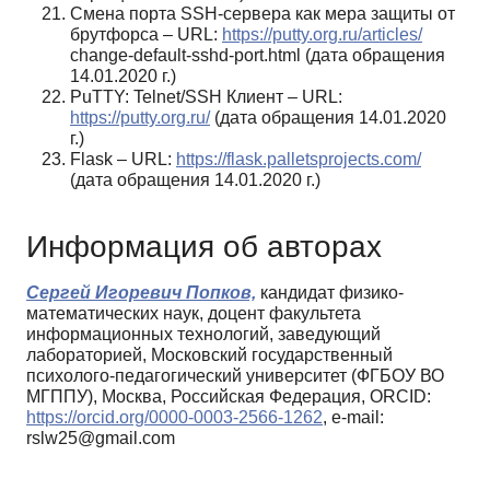
Смена порта SSH-сервера как мера защиты от
брутфорса – URL:
https://putty.org.ru/articles/
change-default-sshd-port.html (дата обращения
14.01.2020 г.)
PuTTY: Telnet/SSH Клиент – URL:
https://putty.org.ru/
(дата обращения 14.01.2020
г.)
Flask – URL:
https://flask.palletsprojects.com/
(дата обращения 14.01.2020 г.)
Информация об авторах
Сергей Игоревич Попков,
кандидат физико-
математических наук, доцент факультета
информационных технологий, заведующий
лабораторией, Московский государственный
психолого-педагогический университет (ФГБОУ ВО
МГППУ), Москва, Российская Федерация, ORCID:
https://orcid.org/0000-0003-2566-1262
, e-mail:
rslw25@gmail.com