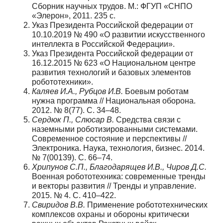
Сборник научных трудов. М.: ФГУП «СНПО
«Элерон», 2011. 235 с.
Указ Президента Российской федерации от
10.10.2019 № 490 «О развитии искусственного
интеллекта в Российской Федерации».
Указ Президента Российской федерации от
16.12.2015 № 623 «О Национальном центре
развития технологий и базовых элементов
робототехники».
Каляев И.А., Рубцов И.В.
Боевым роботам
нужна программа // Национальная оборона.
2012. № 8(77). C. 34–48.
Сердюк П., Слюсар В.
Средства связи с
наземными роботизированными системами.
Современное состояние и перспективы //
Электроника. Наука, технология, бизнес. 2014.
№ 7(00139). С. 66–74.
Хрипунов С.П., Благодарящев И.В., Чиров Д.С.
Военная робототехника: современные тренды
и векторы развития // Тренды и управление.
2015. № 4. С. 410–422.
Свиридов В.В.
Применение робототехнических
комплексов охраны и обороны критически