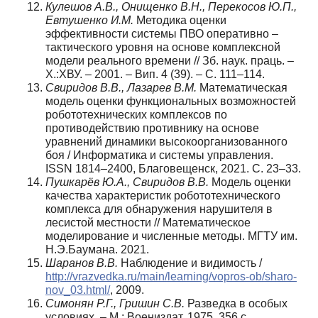
Кулешов А.В., Онищенко В.Н., Перекосов Ю.П.,
Евтушенко И.М.
Методика оценки
эффективности системы ПВО оперативно –
тактического уровня на основе комплексной
модели реального времени // Зб. наук. праць. –
Х.:ХВУ. – 2001. – Вип. 4 (39). – С. 111–114.
Свиридов В.В., Лазарев В.М.
Математическая
модель оценки функциональных возможностей
робототехнических комплексов по
противодействию противнику на основе
уравнений динамики высокоорганизованного
боя / Информатика и системы управления.
ISSN 1814–2400, Благовещенск, 2021. С. 23–33.
Пушкарёв Ю.А., Свиридов В.В.
Модель оценки
качества характеристик робототехнического
комплекса для обнаружения нарушителя в
лесистой местности // Математическое
моделирование и численные методы. МГТУ им.
Н.Э.Баумана. 2021.
Шаранов В.В.
Наблюдение и видимость /
http://vrazvedka.ru/main/learning/vopros-ob/sharo-
nov_03.html/
, 2009.
Симонян Р.Г., Гришин С.В.
Разведка в особых
условиях. – М.: Воениздат, 1975. 356 с.