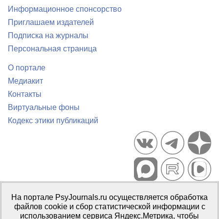
Информационное спонсорство
Приглашаем издателей
Подписка на журналы
Персональная страница
О портале
Медиакит
Контакты
Виртуальные фоны
Кодекс этики публикаций
Портал психологических изданий PsyJournals.ru, 2007–2026
На портале PsyJournals.ru осуществляется обработка
Правила использования материалов
файлов cookie и сбор статистической информации с
Свидетельство регистрации СМИ
Эл № ФС77-66447 от 14 июля
использованием сервиса Яндекс.Метрика, чтобы