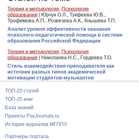
Теория и методология
,
Психология
образования
|
Юрчук О.Л., Тукфеева Ю.В.,
Трофимова А.П., Розвезева А.К., Кнышева Т.П.
Анализ уровня эффективности оказания
психолого-педагогической помощи в системе
образования Российской Федерации
Теория и методология
,
Психология
образования
|
Николаева Н.С., Гордеева Т.О.
Стиль взаимодействия преподавателя как
источник разных типов академической
мотивации студентов-музыкантов
ТОП-20 статей
ТОП-20 книг
База знаний
Проекты PsyJournals.ru
История журналов МГППУ
Партнеры портала