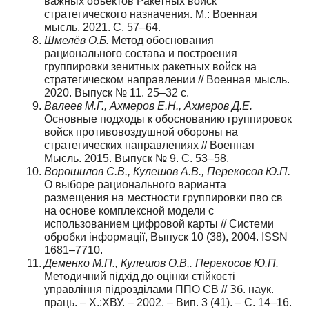
важных объектов Ракетных войск
стратегического назначения. М.: Военная
мысль, 2021. С. 57–64.
Шмелёв О.Б.
Метод обоснования
рационального состава и построения
группировки зенитных ракетных войск на
стратегическом направлении // Военная мысль.
2020. Выпуск № 11. 25–32 с.
Валеев М.Г., Ахмеров Е.Н., Ахмеров Д.Е.
Основные подходы к обоснованию группировок
войск противовоздушной обороны на
стратегических направлениях // Военная
Мысль. 2015. Выпуск № 9. С. 53–58.
Ворошилов С.В., Кулешов А.В., Перекосов Ю.П.
О выборе рационального варианта
размещения на местности группировки пво св
на основе комплексной модели с
использованием цифровой карты // Системи
обробки інформації, Выпуск 10 (38), 2004. ISSN
1681–7710.
Деменко М.П., Кулешов О.В,. Перекосов Ю.П.
Методичний підхід до оцінки стійкості
управління підрозділами ППО СВ // Зб. наук.
праць. – Х.:ХВУ. – 2002. – Вип. 3 (41). – С. 14–16.