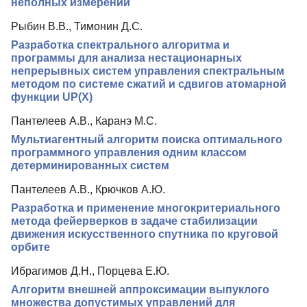
неполных измерений
Рыбин В.В., Тимонин Д.С.
Разработка спектрального алгоритма и
программы для анализа нестационарных
непрерывных систем управления спектральным
методом по системе сжатий и сдвигов атомарной
функции UP(X)
Пантелеев А.В., Каранэ М.С.
Мультиагентный алгоритм поиска оптимального
программного управления одним классом
детерминированных систем
Пантелеев А.В., Крючков А.Ю.
Разработка и применение многокритериального
метода фейерверков в задаче стабилизации
движения искусственного спутника по круговой
орбите
Ибрагимов Д.Н., Порцева Е.Ю.
Алгоритм внешней аппроксимации выпуклого
множества допустимых управлений для