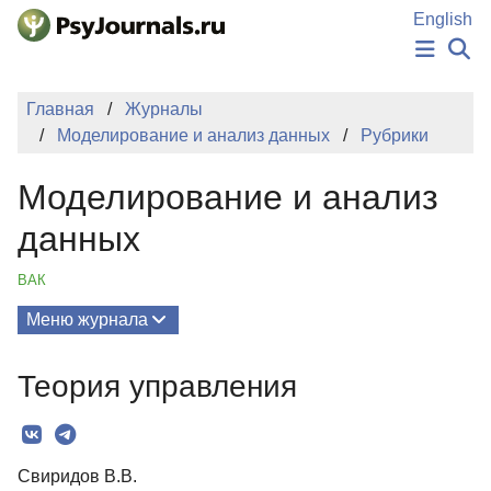
Перейти к основному содержанию
English
НОВОСТИ
Главная
Журналы
ИЗДАНИЯ
Моделирование и анализ данных
Рубрики
АВТОРЫ
ПОДАТЬ РУКОПИСЬ
Моделирование и анализ
БАЗА ЗНАНИЙ
КЛЮЧЕВЫЕ СЛОВА
данных
Регистрация
Вход
ВАК
Меню журнала
Выпуски
Теория управления
О Журнале
Редколлегия
Свиридов В.В.
Редакционная политика