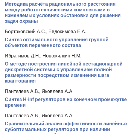
Методика расчёта рационального расстояния
Индексирование
между робототехническими комплексами в
изменяемых условиях обстановки для решения
Для авторов
задач охраны
Рубрики
Бортаковский А.С., Евдокимова Е.А.
Подписка
Синтез оптимального управления группой
объектов переменного состава
Контакты
Ибрагимов Д.Н., Новожилкин Н.М.
О методе построения линейной нестационарной
дискретной системы с управлением полной
размерности посредством изменения шага
квантования
Пантелеев А.В., Яковлева А.А.
Синтез H-inf регуляторов на конечном промежутке
времени
Пантелеев А.В., Яковлева А.А.
Сравнительный анализ эффективности линейных
субоптимальных регуляторов при наличии