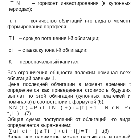
T N – горизонт инвестирования (в купонных
периодах);
u i – количество облигаций i-го вида в момент
формирования портфеля;
T i – срок до погашения i-й облигации;
c i – ставка купона i-й облигации;
K – первоначальный капитал.
Без ограничения общности положим номинал всех
облигаций равным 1.
Цена последней облигации в момент времени t
определяется как приведенная стоимость будуших
выплат по этой облигации (купонных платежей и
номинала) в соответствии с формулой (6):
S N ( t ) = P ( t , T N ) + ∑ i = [ t ] + 1 T N c N P (
t , i ) .(7)
Общая сумма поступлений от облигаций i-го вида
определяется выражением:
∑ u i с i ⋅ I [ j ≤ T i ] + u i ⋅ I [ j = T i ] .(8)
Задав все параметры можно рассчитать итоговый