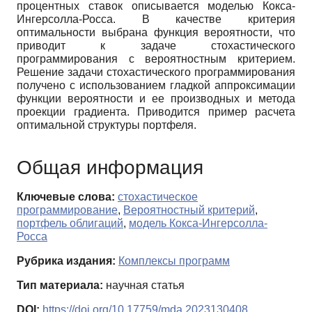
процентных ставок описывается моделью Кокса-
Ингерсолла-Росса. В качестве критерия
оптимальности выбрана функция вероятности, что
приводит к задаче стохастического
программирования с вероятностным критерием.
Решение задачи стохастического программирования
получено с использованием гладкой аппроксимации
функции вероятности и ее производных и метода
проекции градиента. Приводится пример расчета
оптимальной структуры портфеля.
Общая информация
Ключевые слова:
стохастическое
программирование
,
Вероятностный критерий
,
портфель облигаций
,
модель Кокса-Ингерсолла-
Росса
Рубрика издания:
Комплексы программ
Тип материала:
научная статья
DOI:
https://doi.org/10.17759/mda.2023130408