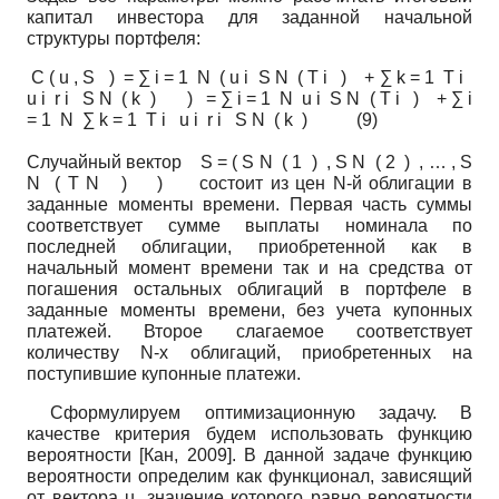
капитал инвестора для заданной начальной
структуры портфеля:
C ( u , S ) = ∑ i = 1 N ( u i S N ( T i ) + ∑ k = 1 T i
u i r i S N ( k ) ) = ∑ i = 1 N u i S N ( T i ) + ∑ i
= 1 N ∑ k = 1 T i u i r i S N ( k ) (9)
Случайный вектор S = ( S N ( 1 ) , S N ( 2 ) , … , S
N ( T N ) ) состоит из цен N-й облигации в
заданные моменты времени. Первая часть суммы
соответствует сумме выплаты номинала по
последней облигации, приобретенной как в
начальный момент времени так и на средства от
погашения остальных облигаций в портфеле в
заданные моменты времени, без учета купонных
платежей. Второе слагаемое соответствует
количеству N-х облигаций, приобретенных на
поступившие купонные платежи.
Сформулируем оптимизационную задачу. В
качестве критерия будем использовать функцию
вероятности
[
Кан, 2009
]
. В данной задаче функцию
вероятности определим как функционал, зависящий
от вектора u, значение которого равно вероятности