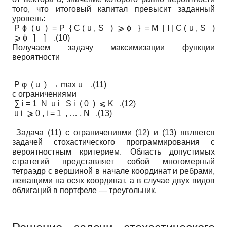
того, что итоговый капитал превысит заданный
уровень:
P ϕ ( u ) = P { C ( u , S ) ⩾ ϕ } = M [ I [ C ( u , S )
⩾ ϕ ] ] .(10)
Получаем задачу максимизации функции
вероятности
P φ ( u ) → max u ,(11)
с ограничениями
∑ i = 1 N u i S i ( 0 ) ⩽ K ,(12)
u i ⩾ 0 , i = 1 , … , N .(13)
Задача (11) с ограничениями (12) и (13) является
задачей стохастического программирования с
вероятностным критерием. Область допустимых
стратегий представляет собой многомерный
тетраэдр с вершиной в начале координат и ребрами,
лежащими на осях координат, а в случае двух видов
облигаций в портфеле — треугольник.