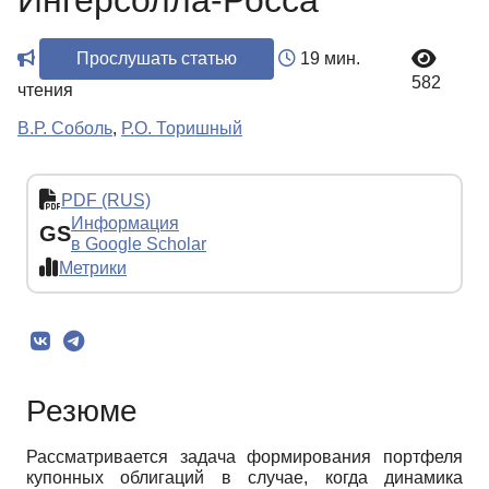
Ингерсолла-Росса
Прослушать статью
19 мин.
582
чтения
В.Р. Соболь
,
Р.О. Торишный
PDF (RUS)
Информация
GS
в Google Scholar
Метрики
Резюме
Рассматривается задача формирования портфеля
купонных облигаций в случае, когда динамика