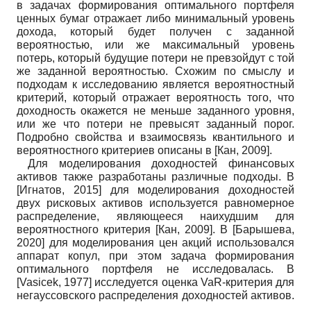
в задачах формирования оптимального портфеля
ценных бумаг отражает либо минимальный уровень
дохода, который будет получен с заданной
вероятностью, или же максимальный уровень
потерь, который будущие потери не превзойдут с той
же заданной вероятностью. Схожим по смыслу и
подходам к исследованию является вероятностный
критерий, который отражает вероятность того, что
доходность окажется не меньше заданного уровня,
или же что потери не превысят заданный порог.
Подробно свойства и взаимосвязь квантильного и
вероятностного критериев описаны в
[
Кан, 2009
]
.
Для моделирования доходностей финансовых
активов также разработаны различные подходы. В
[
Игнатов, 2015
]
для моделирования доходностей
двух рисковых активов используется равномерное
распределение, являющееся наихудшим для
вероятностного критерия
[
Кан, 2009
]
. В
[
Барышева,
2020
]
для моделирования цен акций использовался
аппарат копул, при этом задача формирования
оптимального портфеля не исследовалась. В
[
Vasicek, 1977
]
исследуется оценка VaR-критерия для
негауссовского распределения доходностей активов.