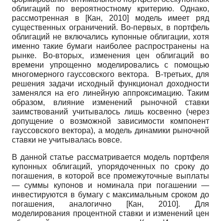
облигаций по вероятностному критерию. Однако,
рассмотренная в
[
Кан, 2010
]
модель имеет ряд
существенных ограничений. Во-первых, в портфель
облигаций не включались купонные облигации, хотя
именно такие бумаги наиболее распространены на
рынке. Во-вторых, изменения цен облигаций во
времени упрощенно моделировались с помощью
многомерного гауссовского вектора. В-третьих, для
решения задачи исходный функционал доходности
заменялся на его линейную аппроксимацию. Таким
образом, влияние изменений рыночной ставки
заимствований учитывалось лишь косвенно (через
допущение о возможной зависимости компонент
гауссовского вектора), а модель динамики рыночной
ставки не учитывалась вовсе.
В данной статье рассматривается модель портфеля
купонных облигаций, упорядоченных по сроку до
погашения, в которой все промежуточные выплаты
— суммы купонов и номинала при погашении —
инвестируются в бумагу с максимальным сроком до
погашения, аналогично
[
Кан, 2010
]
. Для
моделирования процентной ставки и изменений цен