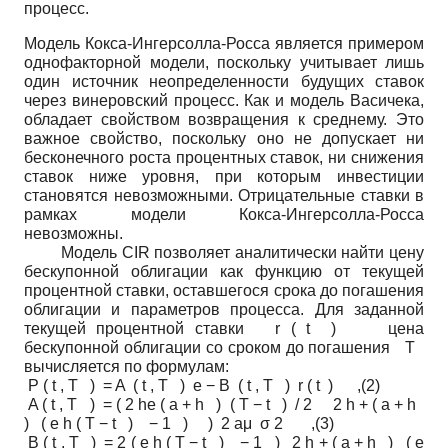
процесс.
Модель Кокса-Ингерсолла-Росса является примером
однофакторной модели, поскольку учитывает лишь
один источник неопределенности будущих ставок
через винеровский процесс. Как и модель Васичека,
обладает свойством возвращения к среднему. Это
важное свойство, поскольку оно не допускает ни
бесконечного роста процентных ставок, ни снижения
ставок ниже уровня, при которым инвестиции
становятся невозможными. Отрицательные ставки в
рамках модели Кокса-Ингерсолла-Росса
невозможны.
Модель CIR позволяет аналитически найти цену
бескупонной облигации как функцию от текущей
процентной ставки, оставшегося срока до погашения
облигации и параметров процесса. Для заданной
текущей процентной ставки r ( t ) цена
бескупонной облигации со сроком до погашения T
вычисляется по формулам:
P ( t , T ) = A ( t , T ) e − B ( t , T ) r ( t ) ,(2)
A ( t , T ) = ( 2 he ( a + h ) ( T − t ) / 2 2 h + ( a + h
) ( e h ( T − t ) − 1 ) ) 2 aμ σ 2 ,(3)
B ( t , T ) = 2 ( e h ( T − t ) − 1 ) 2 h + ( a + h ) ( e