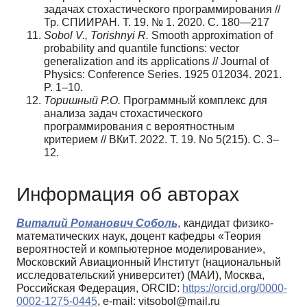
задачах стохастического программирования //
Тр. СПИИРАН. Т. 19. № 1. 2020. С. 180—217
Sobol V., Torishnyi R.
Smooth approximation of
probability and quantile functions: vector
generalization and its applications // Journal of
Physics: Conference Series. 1925 012034. 2021.
P. 1–10.
Торишный Р.О.
Программный комплекс для
анализа задач стохастического
программирования с вероятностным
критерием // ВКиТ. 2022. Т. 19. No 5(215). С. 3–
12.
Информация об авторах
Виталий Романович Соболь,
кандидат физико-
математических наук, доцент кафедры «Теория
вероятностей и компьютерное моделирование»,
Московский Авиационный Институт (национальный
исследовательский университет) (МАИ), Москва,
Российская Федерация, ORCID:
https://orcid.org/0000-
0002-1275-0445
, e-mail: vitsobol@mail.ru