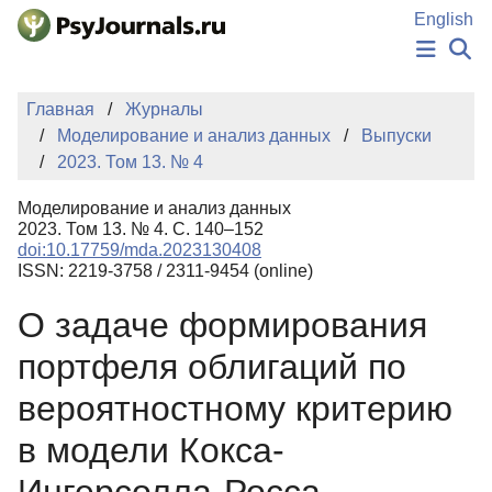
Перейти к основному содержанию
English
НОВОСТИ
Главная
Журналы
ИЗДАНИЯ
Моделирование и анализ данных
Выпуски
АВТОРЫ
2023. Том 13. № 4
ПОДАТЬ РУКОПИСЬ
БАЗА ЗНАНИЙ
Моделирование и анализ данных
КЛЮЧЕВЫЕ СЛОВА
2023. Том 13. № 4. С. 140–152
Регистрация
Вход
doi:10.17759/mda.2023130408
ISSN: 2219-3758 / 2311-9454 (online)
О задаче формирования
портфеля облигаций по
вероятностному критерию
в модели Кокса-