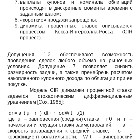
выплаты купонов и номинала облигаций
происходят в дискретные моменты времени с
заданным шагом;
«короткие» продажи запрещены;
динамика процентных ставок описывается
процессом Кокса-Ингерсолла-Росса (CIR
процесс).
Допущения 1-3 обеспечивают возможность
проведения сделок любого объема на рыночных
условиях. Допущение 7 позволяет снизить
размерность задачи, а также пренебречь расчетом
накопленного купонного дохода по облигации при ее
покупке.
Модель CIR динамики процентной ставки
задается стохастическим дифференциальным
уравнением
[
Cox, 1985
]
:
dr = a ( μ − r ) dt + r σdW t ,(1)
где μ – равновесная (средняя) ставка, r 0 и r –
начальная и текущая ставки заимствований, a –
скорость возвращения к средней ставке, σ –
коэффициент волатильности, W t - винеровский