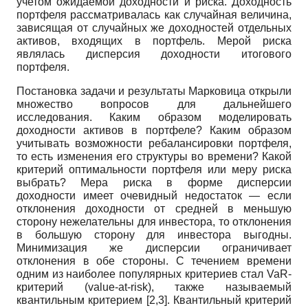
учетом ожидаемой доходности и риска. Доходность
портфеля рассматривалась как случайная величина,
зависящая от случайных же доходностей отдельных
активов, входящих в портфель. Мерой риска
являлась дисперсия доходности итогового
портфеля.
Постановка задачи и результаты Марковица открыли
множество вопросов для дальнейшего
исследования. Каким образом моделировать
доходности активов в портфеле? Каким образом
учитывать возможности ребалансировки портфеля,
то есть изменения его структуры во времени? Какой
критерий оптимальности портфеля или меру риска
выбрать? Мера риска в форме дисперсии
доходности имеет очевидный недостаток — если
отклонения доходности от средней в меньшую
сторону нежелательны для инвестора, то отклонения
в большую сторону для инвестора выгодны.
Минимизация же дисперсии ограничивает
отклонения в обе стороны. С течением времени
одним из наиболее популярных критериев стал VaR-
критерий (value-at-risk), также называемый
квантильным критерием [2,3]. Квантильный критерий