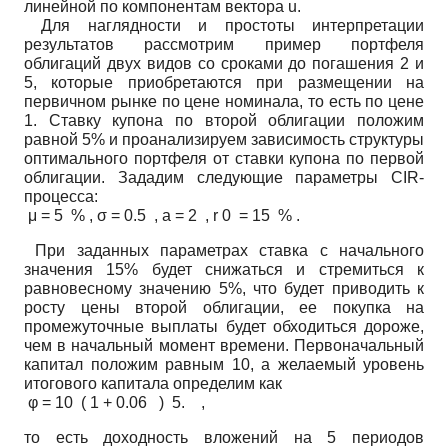
линейной по компонентам вектора u.
Для наглядности и простоты интерпретации
результатов рассмотрим пример портфеля
облигаций двух видов со сроками до погашения 2 и
5, которые приобретаются при размещении на
первичном рынке по цене номинала, то есть по цене
1. Ставку купона по второй облигации положим
равной 5% и проанализируем зависимость структуры
оптимального портфеля от ставки купона по первой
облигации. Зададим следующие параметры CIR-
процесса:
μ = 5 % , σ = 0.5 , a = 2 , r 0 = 15 % .
При заданных параметрах ставка с начального
значения 15% будет снижаться и стремиться к
равновесному значению 5%, что будет приводить к
росту цены второй облигации, ее покупка на
промежуточные выплаты будет обходиться дороже,
чем в начальный момент времени. Первоначальный
капитал положим равным 10, а желаемый уровень
итогового капитала определим как
φ = 10 ( 1 + 0.06 ) 5. ,
то есть доходность вложений на 5 периодов