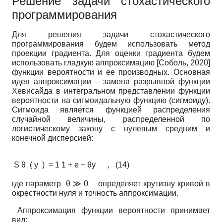
Решение задачи стохастического
программирования
Для решения задачи стохастического
программирования будем использовать метод
проекции градиента. Для оценки градиента будем
использовать гладкую аппроксимацию
[
Соболь, 2020
]
функции вероятности и ее производных. Основная
идея аппроксимации – замена разрывной функции
Хевисайда в интегральном представлении функции
вероятности на сигмоидальную функцию (сигмоиду).
Сигмоида является функцией распределения
случайной величины, распределенной по
логистическому закону с нулевым средним и
конечной дисперсией:
S θ ( y ) = 1 1 + e − θy , (14)
где параметр θ ≫ 0 определяет крутизну кривой в
окрестности нуля и точность аппроксимации.
Аппроксимация функции вероятности принимает
вид: