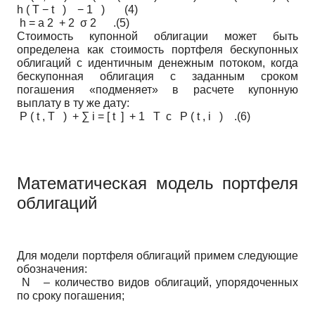
h ( T − t ) − 1 ) (4)
h = a 2 + 2 σ 2 .(5)
Стоимость купонной облигации может быть
определена как стоимость портфеля бескупонных
облигаций с идентичным денежным потоком, когда
бескупонная облигация с заданным сроком
погашения «подменяет» в расчете купонную
выплату в ту же дату:
P ( t , T ) + ∑ i = [ t ] + 1 T c P ( t , i ) .(6)
Математическая модель портфеля
облигаций
Для модели портфеля облигаций примем следующие
обозначения:
N – количество видов облигаций, упорядоченных
по сроку погашения;