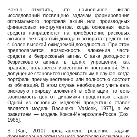
Важно отметить, что наибольшее число
исследований посвящено задачам формирования
оптимального портфеля акций или производных
финансовых инструментов, когда основная часть
средств направляется на приобретение рисковых
активов без гарантий дохода и возврата средств, но
с более высокой ожидаемой доходностью. При этом
предполагается возможность вложения части
средств в безрисковый актив. Ставка доходности
безрискового актива в целях упрощения, как
правило, полагается известной и постоянной. Это
допущение становится неадекватным в случае, когда
портфель преимущественно или полностью состоит
из облигаций. В этом случае необходимо учитывать
рисковую природу вложений в облигации, то есть
зависимость цен от динамики процентных ставок.
Одной из основных моделей процентных ставок
является модель Васичека
[
Vasicek, 1977
]
, а ее
развитием — модель Кокса-Ингерсолла-Росса
[
Cox,
1985
]
.
В
[
Кан, 2010
]
представлено решение задачи
формирования оптимального портфеля бескупонных