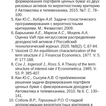
формирования портфеля ценных бумаг из двух
рисковых активов по вероятностному критерию
// Автоматика и телемеханика. 2015. №7. С. 78–
100.
Кан Ю.С., Кибзун А.И.
Задачи стохастического
программирования с вероятностными
критериями. М.: Физматлит, 2009.
Барышева А.Е., Марков А.С., Мицель А.А.
Оценка VaR при негауссовом распределении
доходностей активов // Российский
технологический журнал. 2020. №8(2). С.67-84.
Vasicek O.
An equilibrium characterization of the
term structure // J. Financial Economics. 1977. V. 5.
P. 177-188.
Cox J., Ingersoll J., Ross S.
A Theory of the term
structure of interest rate // Econometrica. 1985. V.
53. P. 385-407.
Кан Ю.С., Сысуев А.В.
О приближенном
решении задачи формирования портфеля
ценных бумаг с фиксированным доходом //
Автоматика и телемеханика. 2010. № 6. С. 130–
141.
Соболь В.Р., Торишный Р.О.
О гладкой
аппроксимации вероятностных критериев в