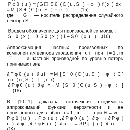
P φ θ ( u ) = ∫ G ❑ S θ ( C ( u , S ) − φ ) f ( x ) dx
= M [ S θ ( C ( u , S ) − φ ) ] , (15)
где G — носитель распределения случайного
вектора S.
Введем обозначение для производной сигмоиды:
S ' θ ( x ) = θ S θ ( x ) ( 1 − S θ ( x ) ) .(16)
Аппроксимация частных производных по
компонентам вектора управления u i при i = 1 , m
¯ и частной производной по уровню потерь
принимают вид:
∂ P φ θ ( u ) ∂ u i = M [ S ' θ ( C ( u , S ) − φ ) C '
u i ( u , S ) ] , (17)
∂ P φ θ ( u ) ∂ φ = − M [ S ' θ ( C ( u , S ) − φ ) ]
. (18)
В [10-11] доказана поточечная сходимость
аппроксимаций функции вероятности и ее
производных для любого i = 1 , m ¯ при θ → ∞ :
P φ θ ( u ) → P φ ( u ) , ∂ P φ θ ( u ) ∂ φ → ∂ P φ (
u ) ∂ φ , ∂ P φ θ ( u ) ∂ u i → ∂ P φ ( u ) ∂ u i .
(19)