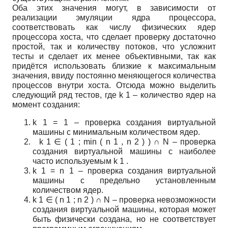
Оба этих значения могут, в зависимости от
реализации эмуляции ядра процессора,
соответствовать как числу физических ядер
процессора хоста, что сделает проверку достаточно
простой, так и количеству потоков, что усложнит
тесты и сделает их менее объективными, так как
придётся использовать близкие к максимальным
значения, ввиду постоянно меняющегося количества
процессов внутри хоста. Отсюда можно выделить
следующий ряд тестов, где
k
1
– количество ядер на
момент создания:
k
1
=
1
– проверка создания виртуальной
машины с минимальным количеством ядер.
k
1
∈
(
1
;
min
(
n
1
,
n
2
)
)
∩
N
– проверка
создания виртуальной машины с наиболее
часто используемым
k
1
.
k
1
=
n
1
– проверка создания виртуальной
машины с предельно установленным
количеством ядер.
k
1
∈
(
n
1
;
n
2
)
∩
N
– проверка невозможности
создания виртуальной машины, которая может
быть физически создана, но не соответствует