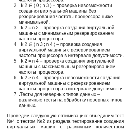
k
2
∈
(
0
;
n
3
)
– проверка невозможности
создания виртуальной машины без
резервирования частоты процессора ниже
минимальной.
k
2
=
n
3
– проверка создания виртуальной
машины с минимальным резервированием
частоты процессора.
k
2
∈
(
n
3
;
n
4
)
– проверка создания
виртуальной машины с резервированием
частоты процессора в интервале допустимости.
k
2
=
n
4
– проверка создания виртуальной
машины с максимальным резервированием
частоты процессора.
k
2
>
n
4
– проверка невозможности создания
виртуальной машины с резервированием
частоты процессора в интервале допустимости.
.Тесты для неверных типов данных –
различные тесты на обработку неверных типов
данных.
Проведём следующую оптимизацию: объединим тест
№4 с тестом №2 из раздела тестирование создания
виртуальных машин с различным количеством