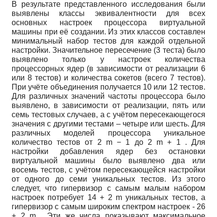
В результате представленного исследования были
выявлены классы эквивалентности для всех
основных настроек процессора виртуальной
машины при её создании. Из этих классов составлен
минимальный набор тестов для каждой отдельной
настройки. Значительное пересечение (3 теста) было
выявлено только у настроек количества
процессорных ядер (в зависимости от реализации 6
или 8 тестов) и количества сокетов (всего 7 тестов).
При учёте объединения получается 10 или 12 тестов.
Для различных значений частоты процессора было
выявлено, в зависимости от реализации, пять или
семь тестовых случаев, а с учётом пересекающегося
значения с другими тестами – четыре или шесть. Для
различных моделей процессора уникальное
количество тестов от
2
m
−
1
до
2
m
+
1
. Для
настройки добавления ядер без остановки
виртуальной машины было выявлено два или
восемь тестов, с учётом пересекающейся настройки
от одного до семи уникальных тестов. Из этого
следует, что гипервизор с самым малым набором
настроек потребует
14
+
2
m
уникальных тестов, а
гипервизор с самым широким спектром настроек -
26
+
2
m
. Эти же числа показывают максимальное