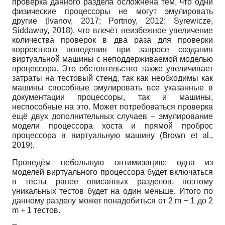
проверка данного раздела осложнена тем, что одни
физические процессоры не могут эмулировать
другие (Ivanov, 2017; Portnoy, 2012; Syrewicze,
Siddaway, 2018), что влечёт неизбежное увеличение
количества проверок в два раза для проверки
корректного поведения при запросе создания
виртуальной машины с неподдерживаемой моделью
процессора. Это обстоятельство также увеличивает
затраты на тестовый стенд, так как необходимы как
машины способные эмулировать все указанные в
документации процессоры, так и машины,
неспособные на это. Может потребоваться проверка
ещё двух дополнительных случаев – эмулирование
модели процессора хоста и прямой проброс
процессора в виртуальную машину (Brown et al.,
2019).
Проведём небольшую оптимизацию: одна из
моделей виртуального процессора будет включаться
в тесты ранее описанных разделов, поэтому
уникальных тестов будет на один меньше. Итого по
данному разделу может понадобиться от
2
m
−
1
до
2
m
+
1
тестов.