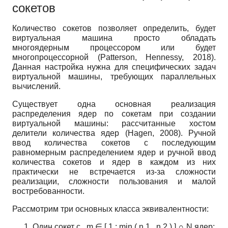
сокетов
Количество сокетов позволяет определить, будет
виртуальная машина просто обладать
многоядерным процессором или будет
многопроцессорной (Patterson, Hennessy, 2018).
Данная настройка нужна для специфических задач
виртуальной машины, требующих параллельных
вычислений.
Существует одна основная реализация
распределения ядер по сокетам при создании
виртуальной машины: рассчитанные хостом
делители количества ядер (Hagen, 2008). Ручной
ввод количества сокетов с последующим
равномерным распределением ядер и ручной ввод
количества сокетов и ядер в каждом из них
практически не встречается из-за сложности
реализации, сложности пользования и малой
востребованности.
Рассмотрим три основных класса эквивалентности:
Один сокет с
m
∈
[
1
;
min
(
n
1
,
n
2
)
]
∩
N
ядер;