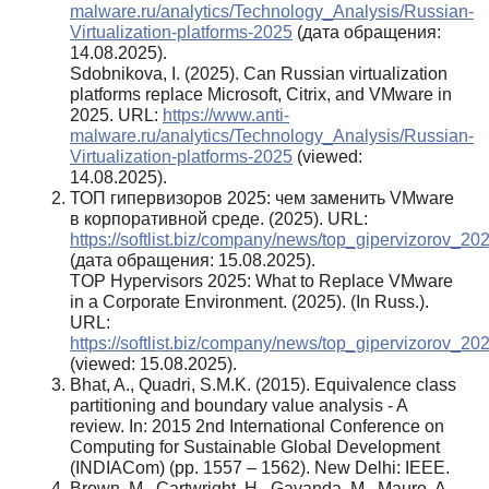
malware.ru/analytics/Technology_Analysis/Russian-
Virtualization-platforms-2025
(дата обращения:
14.08.2025).
Sdobnikova, I. (2025). Can Russian virtualization
platforms replace Microsoft, Citrix, and VMware in
2025. URL:
https://www.anti-
malware.ru/analytics/Technology_Analysis/Russian-
Virtualization-platforms-2025
(viewed:
14.08.2025).
ТОП гипервизоров 2025: чем заменить VMware
в корпоративной среде. (2025). URL:
https://softlist.biz/company/news/top_gipervizorov
(дата обращения: 15.08.2025).
TOP Hypervisors 2025: What to Replace VMware
in a Corporate Environment. (2025). (In Russ.).
URL:
https://softlist.biz/company/news/top_gipervizorov
(viewed: 15.08.2025).
Bhat, A., Quadri, S.M.K. (2015). Equivalence class
partitioning and boundary value analysis - A
review. In: 2015 2nd International Conference on
Computing for Sustainable Global Development
(INDIACom) (pp. 1557 – 1562). New Delhi: IEEE.
Brown, M., Cartwright, H., Gavanda, M., Mauro, A.,