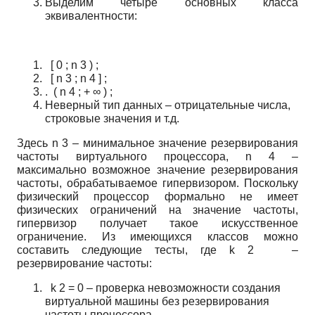
Выделим четыре основных класса
эквивалентности:
[
0
;
n
3
)
;
[
n
3
;
n
4
]
;
.
(
n
4
;
+
∞
)
;
Неверный тип данных – отрицательные числа,
строковые значения и т.д.
Здесь
n
3
– минимальное значение резервирования
частоты виртуального процессора,
n
4
–
максимально возможное значение резервирования
частоты, обрабатываемое гипервизором. Поскольку
физический процессор формально не имеет
физических ограничений на значение частоты,
гипервизор получает такое искусственное
ограничение. Из имеющихся классов можно
составить следующие тесты, где
k
2
–
резервирование частоты:
k
2
=
0
– проверка невозможности создания
виртуальной машины без резервирования
частоты процессора.