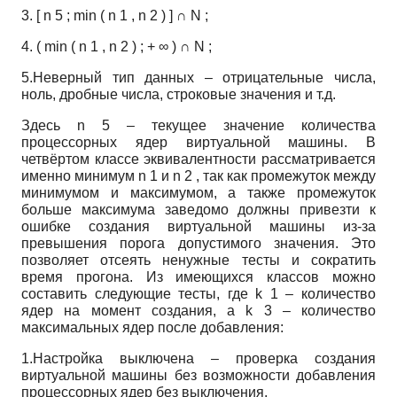
3.
[
n
5
;
min
(
n
1
,
n
2
)
]
∩
N
;
4.
(
min
(
n
1
,
n
2
)
;
+
∞
)
∩
N
;
5.Неверный тип данных – отрицательные числа,
ноль, дробные числа, строковые значения и т.д.
Здесь
n
5
– текущее значение количества
процессорных ядер виртуальной машины. В
четвёртом классе эквивалентности рассматривается
именно минимум
n
1
и
n
2
, так как промежуток между
минимумом и максимумом, а также промежуток
больше максимума заведомо должны привезти к
ошибке создания виртуальной машины из-за
превышения порога допустимого значения. Это
позволяет отсеять ненужные тесты и сократить
время прогона. Из имеющихся классов можно
составить следующие тесты, где
k
1
– количество
ядер на момент создания, а
k
3
– количество
максимальных ядер после добавления:
1.Настройка выключена – проверка создания
виртуальной машины без возможности добавления
процессорных ядер без выключения.