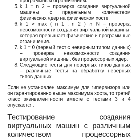
программным ограничениям.
k
1
=
n
2
– проверка создания виртуальной
машины с предельным количеством
физических ядер на физическом хосте.
k
1
>
max
(
n
1
,
n
2
)
∩
N
– проверка
невозможности создания виртуальной машины,
которая превышает физические и программные
ограничения.
k
1
=
0
(первый тест с неверным типом данных)
– проверка невозможности создания
виртуальной машины, без процессорных ядер.
Следующие тесты для неверных типов данных
– различные тесты на обработку неверных
типов данных.
Если не установлен максимум для гипервизора или
он гарантированно выше максимума хоста, то третий
класс эквивалентности вместе с тестами 3 и 4
опускается.
Тестирование создания
виртуальных машин с различным
количеством процессорных