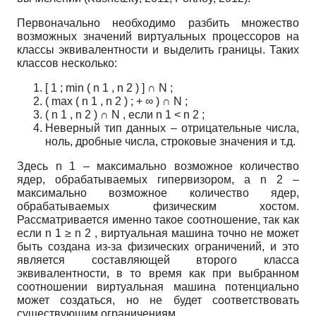
Первоначально необходимо разбить множество
возможных значений виртуальных процессоров на
классы эквивалентности и выделить границы. Таких
классов несколько:
[
1
;
min
(
n
1
,
n
2
)
]
∩
N
;
(
max
(
n
1
,
n
2
)
;
+
∞
)
∩
N
;
(
n
1
,
n
2
)
∩
N
,
если
n
1
<
n
2
;
Неверный тип данных – отрицательные числа,
ноль, дробные числа, строковые значения и т.д.
Здесь
n
1
– максимально возможное количество
ядер, обрабатываемых гипервизором, а
n
2
–
максимально возможное количество ядер,
обрабатываемых физическим хостом.
Рассматривается именно такое соотношение, так как
если
n
1
≥
n
2
, виртуальная машина точно не может
быть создана из-за физических ограничений, и это
является составляющей второго класса
эквивалентности, в то время как при выбранном
соотношении виртуальная машина потенциально
может создаться, но не будет соответствовать
существующим ограничениям.