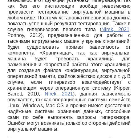
зависимость от функции установки гипервизора, так
как без его инсталляции вообще невозможно
произвести тестирование виртуальной машины в
любом виде. Поэтому установка гипервизора должна
показать успешный результат тестирования. Также в
случае гипервизоров первого типа (
Nirek, 2021
;
Portnoy, 2012), предназначенных для работы с
тысячами виртуальных машин у крупных компаний,
будет существовать прямая зависимость от
компонента «Хранилища», так как виртуальная
машина будет требовать хранилища для
размещения и корректной работы этого хранилища
для создания файлов конфигурации, виртуальной
оперативной памяти, файлов жёстких дисков и т. д. В
случае, если гипервизор взаимодействует с
хранилищем через операционную систему (Kipper,
Barrett, 2010;
Nirek, 2021
), данная зависимость
опускается, так как операционные системы семейств
Linux, Windows, Mac OS и прочие имеют достаточно
надёжные системы хранения данных, способные
сами по себе выполнять запросы гипервизора.
Ошибки могут возникать только со стороны действий
виртуальной машины.