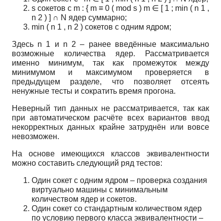
s
сокетов с
m
:
{
m
≡
0
(
mod
s
)
m
∈
[
1
;
min
(
n
1
,
n
2
)
]
∩
N
ядер суммарно;
min
(
n
1
,
n
2
)
сокетов с одним ядром;
Здесь
n
1
и
n
2
– ранее введённые максимально
возможные количества ядер. Рассматривается
именно минимум, так как промежуток между
минимумом и максимумом проверяется в
предыдущем разделе, что позволяет отсеять
ненужные тесты и сократить время прогона.
Неверный тип данных не рассматривается, так как
при автоматическом расчёте всех вариантов ввод
некорректных данных крайне затруднён или вовсе
невозможен.
На основе имеющихся классов эквивалентности
можно составить следующий ряд тестов:
Один сокет с одним ядром – проверка создания
виртуально машины с минимальным
количеством ядер и сокетов.
Один сокет со стандартным количеством ядер
по условию первого класса эквивалентности –