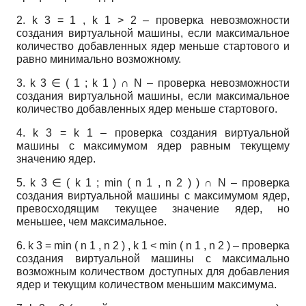
2.
k
3
=
1
,
k
1
>
2
– проверка невозможности
создания виртуальной машины, если максимальное
количество добавленных ядер меньше стартового и
равно минимально возможному.
3.
k
3
∈
(
1
;
k
1
)
∩
N
– проверка невозможности
создания виртуальной машины, если максимальное
количество добавленных ядер меньше стартового.
4.
k
3
=
k
1
– проверка создания виртуальной
машины с максимумом ядер равным текущему
значению ядер.
5.
k
3
∈
(
k
1
;
min
(
n
1
,
n
2
)
)
∩
N
– проверка
создания виртуальной машины с максимумом ядер,
превосходящим текущее значение ядер, но
меньшее, чем максимальное.
6.
k
3
=
min
(
n
1
,
n
2
)
,
k
1
<
min
(
n
1
,
n
2
)
– проверка
создания виртуальной машины с максимально
возможным количеством доступных для добавления
ядер и текущим количеством меньшим максимума.