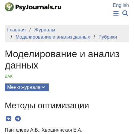
Перейти к основному содержанию
English
НОВОСТИ
Главная
Журналы
ИЗДАНИЯ
Моделирование и анализ данных
Рубрики
АВТОРЫ
ПОДАТЬ РУКОПИСЬ
Моделирование и анализ
БАЗА ЗНАНИЙ
КЛЮЧЕВЫЕ СЛОВА
данных
Регистрация
Вход
ВАК
Меню журнала
Выпуски
Методы оптимизации
О Журнале
Редколлегия
Пантелеев А.В., Хвошнянская Е.А.
Редакционная политика