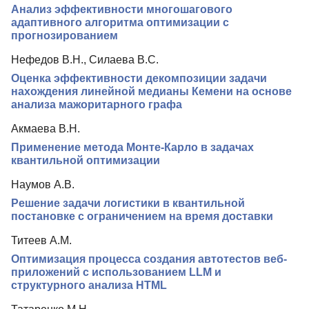
Анализ эффективности многошагового
Индексирование
адаптивного алгоритма оптимизации с
прогнозированием
Для авторов
Нефедов В.Н., Силаева В.С.
Рубрики
Оценка эффективности декомпозиции задачи
Подписка
нахождения линейной медианы Кемени на основе
анализа мажоритарного графа
Контакты
Акмаева В.Н.
Применение метода Монте-Карло в задачах
квантильной оптимизации
Наумов А.В.
Решение задачи логистики в квантильной
постановке с ограничением на время доставки
Титеев А.М.
Оптимизация процесса создания автотестов веб-
приложений с использованием LLM и
структурного анализа HTML