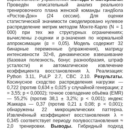
Проведён описательный анализ реального
тренировочного плана женской команды гандбола
«Ростов-Дон» (24 сессии). Для оценки
статистической значимости смоделировано нулевое
распределение метрик методом Монте-Карло (N = 1
000) при тех же структурных ограничениях;
вычислены z-оценки и p-значения по нормальной
аппроксимации (α = 0,05). Модель содержит 32
бинарные переменные (упражнения), матрицу
интенсивности 32×8, динамическое взвешивание
(базовая полезность, бонус разнообразия, штраф
усталости) и автоматическое извлечение
коэффициента восстановления λ. Реализация:
Python 3.11, PuLP 2.7, CBC 2.10.
Результаты.
Косинусное сходство распределения нагрузки —
0,722 (против 0,634 ± 0,025 у случайной генерации; z
= 3,55; p < 0,0002); точное совпадение объёма (EMR)
— 55,2% (против 38,1 ± 3,2%; p < 0,001); индекс
Жаккара — 0,37 (против 0,21 ± 0,08; p < 0,001);
обнаружены 22 микроциклических паттерна.
Извлечённый коэффициент восстановления λ =
0,345 соответствует периоду полувосстановления ≈
2,0 тренировки.
Выводы.
Гибридный подход