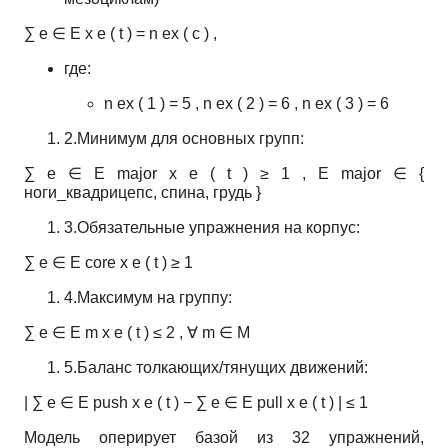
∑
e
∈
E
x
e
(
t
)
=
n
ex
(
c
)
,
где:
n
ex
(
1
)
=
5
,
n
ex
(
2
)
=
6
,
n
ex
(
3
)
=
6
2.Минимум для основных групп:
∑
e
∈
E
major
x
e
(
t
)
≥
1
,
E
major
∈
{
ноги_квадрицепс, спина, грудь
}
3.Обязательные упражнения на корпус:
∑
e
∈
E
core
x
e
(
t
)
≥
1
4.Максимум на группу:
∑
e
∈
E
m
x
e
(
t
)
≤
2
,
∀
m
∈
M
5.Баланс толкающих/тянущих движений:
|
∑
e
∈
E
push
x
e
(
t
)
−
∑
e
∈
E
pull
x
e
(
t
)
|
≤
1
Модель оперирует базой из 32 упражнений,