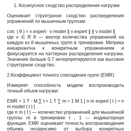
Косинусное сходство распределения нагрузки
Оценивает структурное сходство распределения
упражнений по мышечным группам:
cos
(
θ
)
=
v
expert
⋅
v
model
∥
v
expert
∥
∥
v
model
∥
где
v
∈
R
8
— вектор количества упражнений на
каждую из 8 мышечных групп в тренировке. Метрика
инвариантна к конкретным упражнениям и
фокусируется на паттернах распределения нагрузки.
Значения больше 0.7 интерпретируются как высокое
структурное сходство.
2.Коэффициент точного совпадения групп (EMR)
Измеряет способность модели воспроизводить
точный объем нагрузки:
EMR
=
1
T
⋅
M
∑
t
=
1
T
∑
m
=
1
M
1
[
n
m
expert
(
t
)
=
n
m
model
(
t
)
]
где
n
m
(
t
)
— количество упражнений для мышечной
группы
m
в тренировке
t
,
1
— индикаторная
функция. EMR оценивает точность воспроизведения
объема независимо от выбора конкретных