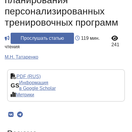
планирования
персонализированных
тренировочных программ
Прослушать статью
119 мин.
241
чтения
М.Н. Татаренко
PDF (RUS)
Информация
GS
в Google Scholar
Метрики