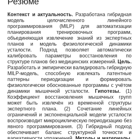
Резюме
Контекст и актуальность.
Разработана гибридная
модель целочисленного линейного
программирования (MILP) для автоматизации
планирования тренировочных программ,
объединяющая извлечение знаний из экспертных
планов и модель физиологической динамики
усталости. Подход позволяет автоматически
калибровать параметры восстановления по
структуре планов без медицинских измерений.
Цель.
Разработать и эмпирически валидировать гибридную
MILP-модель, способную извлекать латентные
паттерны периодизации и формировать
физиологически обоснованные программы с учётом
динамики мышечной усталости.
Гипотезы.
(1)
Коэффициент восстановления мышечных групп
может быть извлечён из временной структуры
экспертного плана. (2) Сочетание линейных
ограничений и экспоненциальной модели усталости
воспроизводит микроциклическую периодизацию без
явного программирования. (3) Гибридный подход
обеспечивает баланс структурной точности и
вариативности упражнений.
Методы и материалы.