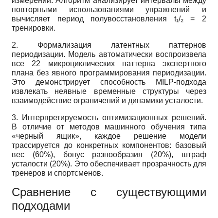
измерений. Алгоритм анализирует интервалы между
повторными использованиями упражнений и
вычисляет период полувосстановления t₁/₂ = 2
тренировки.
2. Формализация латентных паттернов
периодизации. Модель автоматически воспроизвела
все 22 микроциклических паттерна экспертного
плана без явного программирования периодизации.
Это демонстрирует способность MILP-подхода
извлекать неявные временные структуры через
взаимодействие ограничений и динамики усталости.
3. Интерпретируемость оптимизационных решений.
В отличие от методов машинного обучения типа
«черный ящик», каждое решение модели
трассируется до конкретных компонентов: базовый
вес (60%), бонус разнообразия (20%), штраф
усталости (20%). Это обеспечивает прозрачность для
тренеров и спортсменов.
Сравнение с существующими
подходами