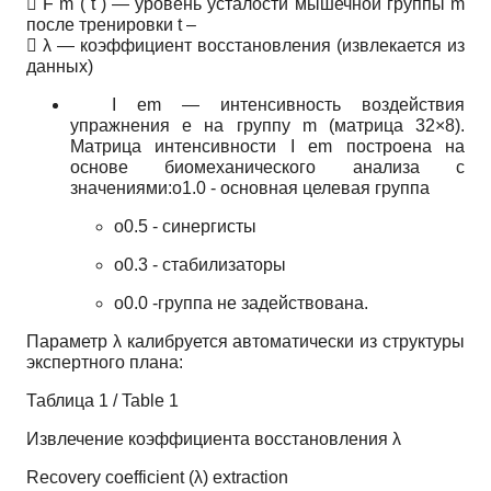

F
m
(
t
)
— уровень усталости мышечной группы
m
после тренировки
t
–

λ
— коэффициент восстановления (извлекается из
данных)
I
em
— интенсивность воздействия
упражнения
e
на группу
m
(матрица 32×8).
Матрица интенсивности
I
em
построена на
основе биомеханического анализа с
значениями:o1.0 - основная целевая группа
o0.5 - синергисты
o0.3 - стабилизаторы
o0.0 -группа не задействована.
Параметр
λ
калибруется автоматически из структуры
экспертного плана:
Таблица 1 / Table 1
Извлечение коэффициента восстановления λ
Recovery coefficient (λ) extraction