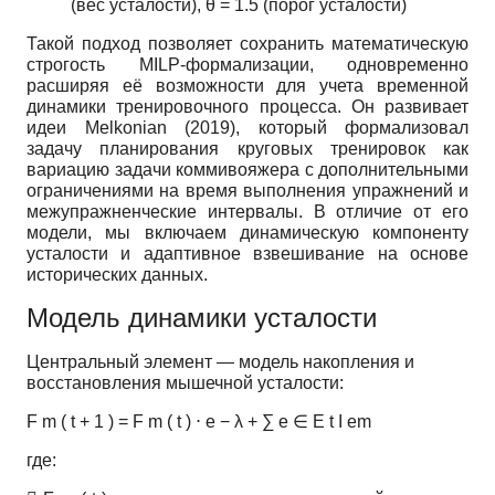
(вес усталости),
θ
=
1.5
(порог усталости)
Такой подход позволяет сохранить математическую
строгость MILP-формализации, одновременно
расширяя её возможности для учета временной
динамики тренировочного процесса. Он развивает
идеи Melkonian (2019), который формализовал
задачу планирования круговых тренировок как
вариацию задачи коммивояжера с дополнительными
ограничениями на время выполнения упражнений и
межупражненческие интервалы. В отличие от его
модели, мы включаем динамическую компоненту
усталости и адаптивное взвешивание на основе
исторических данных.
Модель динамики усталости
Центральный элемент — модель накопления и
восстановления мышечной усталости:
F
m
(
t
+
1
)
=
F
m
(
t
)
⋅
e
−
λ
+
∑
e
∈
E
t
I
em
где: