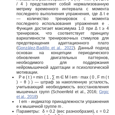
/
4
)
представляет собой нормализованную
метрику временного интервала с момента
последнего выполнения упражнения, где
Δ
t
e
— количество тренировок с момента
последнего использования упражнения
e
.
Функция достигает максимума 1.0 при
Δ
t
≥
4
тренировок, что соответствует принципу
вариативности тренировочных стимулов для
предотвращения адаптационного плато
(
González-Badillo et al., 2022
). Данный подход
основан на концепции периодического
обновления двигательных паттернов,
необходимого для поддержания
нейромышечной адаптации и психологической
мотивации.
P
e
(
t
)
=
min
(
1
,
∑
m
∈
M
I
em
⋅
max
(
0
,
F
m
(
t
)
−
θ
)
)
— штраф за накопленную усталость,
учитывающий необходимость восстановления
мышечных групп (Schoenfeld et al., 2016;
Grgic
et al., 2018
)
I
em
- индикатор принадлежности упражнения
e
к мышечной группе
m
.
Параметры:
δ
=
0.2
(вес разнообразия),
ε
=
0.2