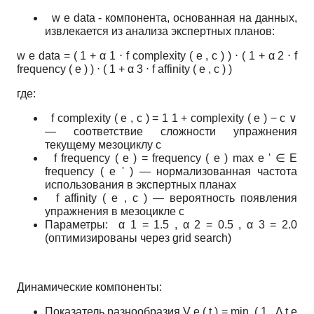
w
e
data
- компонента, основанная на данных,
извлекается из анализа экспертных планов:
w
e
data
=
(
1
+
α
1
⋅
f
complexity
(
e
,
c
)
)
⋅
(
1
+
α
2
⋅
f
frequency
(
e
)
)
⋅
(
1
+
α
3
⋅
f
affinity
(
e
,
c
)
)
где:
f
complexity
(
e
,
c
)
=
1
1
+
complexity
(
e
)
−
c
∨
— соответствие сложности упражнения
текущему мезоциклу
c
f
frequency
(
e
)
=
frequency
(
e
)
max
e
'
∈
E
frequency
(
e
'
)
— нормализованная частота
использования в экспертных планах
f
affinity
(
e
,
c
)
— вероятность появления
упражнения в мезоцикле
c
Параметры:
α
1
=
1.5
,
α
2
=
0.5
,
α
3
=
2.0
(оптимизированы через grid search)
Динамические компоненты:
Показатель разнообразия
V
e
(
t
)
=
min
(
1
,
Δ
t
e