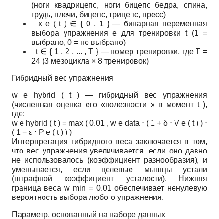
(ноги_квадрицепс, ноги_бицепс_бедра, спина,
грудь, плечи, бицепс, трицепс, пресс)
x
e
(
t
)
∈
{
0
,
1
}
— бинарная переменная
выбора упражнения
e
для тренировки
t
(1 =
выбрано, 0 = не выбрано)
t
∈
{
1
,
2
,
...
,
T
}
— номер тренировки, где
T
=
24
(3 мезоцикла × 8 тренировок)
Гибридный вес упражнения
w
e
hybrid
(
t
)
— гибридный вес упражнения
(численная оценка его «полезности » в момент
t
),
где:
w
e
hybrid
(
t
)
=
max
(
0.01
,
w
e
data
⋅
(
1
+
δ
⋅
V
e
(
t
)
)
⋅
(
1
−
ε
⋅
P
e
(
t
)
)
)
Интерпретация гибридного веса заключается в том,
что вес упражнения увеличивается, если оно давно
не использовалось (коэффициент разнообразия), и
уменьшается, если целевые мышцы устали
(штрафной коэффициент усталости). Нижняя
граница веса
w
min
=
0.01
обеспечивает ненулевую
вероятность выбора любого упражнения.
Параметр, основанный на наборе данных