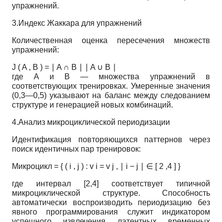
упражнений.
3.Индекс Жаккара для упражнений
Количественная оценка пересечения множеств
упражнений:
J
(
A
,
B
)
=
∣
A
∩
B
∣
∣
A
∪
B
∣
где
A
и
B
— множества упражнений в
соответствующих тренировках. Умеренные значения
(0,3—0,5) указывают на баланс между следованием
структуре и генерацией новых комбинаций.
4.Анализ микроциклической периодизации
Идентификация повторяющихся паттернов через
поиск идентичных пар тренировок:
Микроцикл
=
{
(
i
,
j
)
:
v
i
=
v
j
,
∣
i
−
j
∣
∈
[
2
,4
]
}
где интервал [2,4] соответствует типичной
микроциклической структуре. Способность
автоматически воспроизводить периодизацию без
явного программирования служит индикатором
успешного извлечения латентных временных