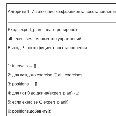
Алгоритм 1. Извлечение коэффициента восстановлени
______________________________________________
Вход: expert_plan - план тренировок
all_exercises - множество упражнений
Выход: λ - коэффициент восстановления
______________________________________________
1: intervals ← []
2: для каждого exercise ∈ all_exercises:
3: positions ← []
4: для t от 0 до длина(expert_plan) - 1:
5: если exercise ∈ expert_plan[t]:
6: positions.добавить(t)