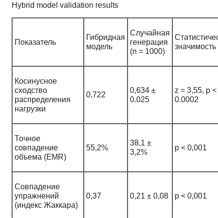
Hybrid model validation results
Случайная
Гибридная
Статистиче
Показатель
генерация
модель
значимость
(n = 1000)
Косинусное
сходство
0,634 ±
z = 3,55, p <
0,722
распределения
0.025
0.0002
нагрузки
Точное
38,1 ±
совпадение
55,2%
p < 0,001
3,2%
объема (EMR)
Совпадение
упражнений
0,37
0,21 ± 0,08
p < 0,001
(индекс Жаккара)