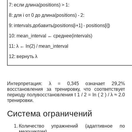
7: если длина(positions) > 1:
8: для i от 0 до длина(positions) - 2:
9: intervals.добавить(positions[i+1] - positions[i])
10: mean_interval ← среднее(intervals)
11: λ ← ln(2) / mean_interval
12: вернуть λ
Интерпретация:
λ
=
0,345
означает 29,2%
восстановления за тренировку, что соответствует
периоду полувосстановления
t
1
/
2
=
ln
(
2
)
/
λ
≈
2.0
тренировки.
Система ограничений
Количество упражнений (адаптивное по
мезоциклам)