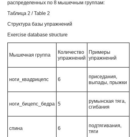
распределенных по 8 мышечным группам:
Таблица 2 / Table 2
Структура базы упражнений
Exercise database structure
Количество
Примеры
Мышечная группа
упражнений
упражнений
приседания,
ноги_квадрицепс
6
выпады, прыжки
румынская тяга,
ноги_бицепс_бедра
5
сгибания
подтягивания,
спина
6
тяги