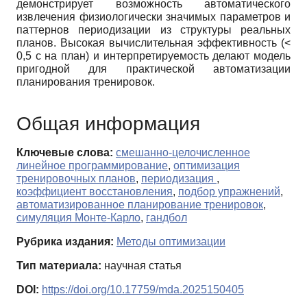
демонстрирует возможность автоматического
извлечения физиологически значимых параметров и
паттернов периодизации из структуры реальных
планов. Высокая вычислительная эффективность (<
0,5 с на план) и интерпретируемость делают модель
пригодной для практической автоматизации
планирования тренировок.
Общая информация
Ключевые слова:
смешанно-целочисленное
линейное программирование
,
оптимизация
тренировочных планов
,
периодизация
,
коэффициент восстановления
,
подбор упражнений
,
автоматизированное планирование тренировок
,
симуляция Монте-Карло
,
гандбол
Рубрика издания:
Методы оптимизации
Тип материала:
научная статья
DOI:
https://doi.org/10.17759/mda.2025150405