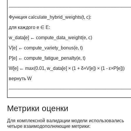
──────────────────────────────────────
Функция calculate_hybrid_weights(t, c):
для каждого e ∈ E:
w_data[e] ← compute_data_weight(e, c)
V[e] ← compute_variety_bonus(e, t)
P[e] ← compute_fatigue_penalty(e, t)
W[e] ← max(0.01, w_data[e] × (1 + δ×V[e]) × (1 - ε×P[e]))
вернуть W
──────────────────────────────────────
Метрики оценки
Для комплексной валидации модели использовались
четыре взаимодополняющие метрики: