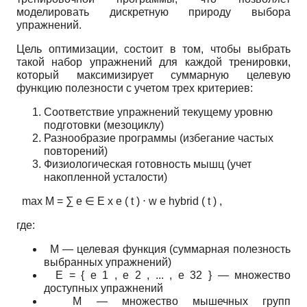
моделировать дискретную природу выбора
упражнений.
Цель оптимизации, состоит в том, чтобы выбрать
такой набор упражнений для каждой тренировки,
который максимизирует суммарную целевую
функцию полезности с учетом трех критериев:
Соответствие упражнений текущему уровню
подготовки (мезоциклу)
Разнообразие программы (избегание частых
повторений)
Физиологическая готовность мышц (учет
накопленной усталости)
max
M
=
∑
e
∈
E
x
e
(
t
)
⋅
w
e
hybrid
(
t
)
,
где:
M
— целевая функция (суммарная полезность
выбранных упражнений)
E
=
{
e
1
,
e
2
,
...
,
e
32
}
— множество
доступных упражнений
M
— множество мышечных групп