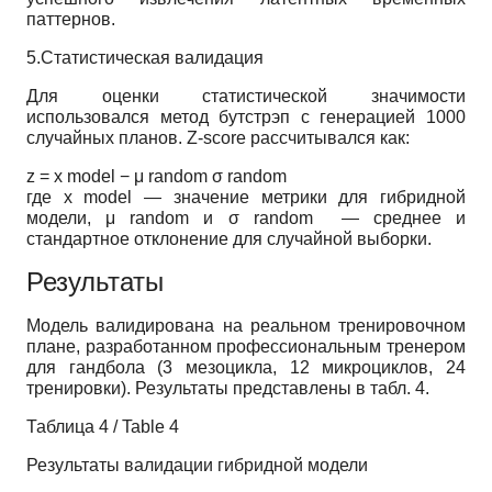
паттернов.
5.Статистическая валидация
Для оценки статистической значимости
использовался метод бутстрэп с генерацией 1000
случайных планов. Z-score рассчитывался как:
z
=
x
model
−
μ
random
σ
random
где
x
model
— значение метрики для гибридной
модели,
μ
random
и
σ
random
— среднее и
стандартное отклонение для случайной выборки.
Результаты
Модель валидирована на реальном тренировочном
плане, разработанном профессиональным тренером
для гандбола (3 мезоцикла, 12 микроциклов, 24
тренировки). Результаты представлены в табл. 4.
Таблица 4 / Table 4
Результаты валидации гибридной модели