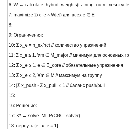
6: W ← calculate_hybrid_weights(training_num, mesocycle
7: maximize Σ(x_e × W[e]) для всех e ∈ E
8:
9: Ограничения:
10: Σ x_e = n_ex^(c) // количество упражнений
11: Σ x_e ≥ 1, ∀m ∈ M_major // минимум для основных г
12: Σ x_e ≥ 1, e ∈ E_core // обязательные упражнения
13: Σ x_e ≤ 2, ∀m ∈ M // максимум на группу
14: |Σ x_push - Σ x_pull| ≤ 1 // баланс push/pull
15:
16: Решение:
17: X* ← solve_MILP(CBC_solver)
18: вернуть {e : x_e = 1}