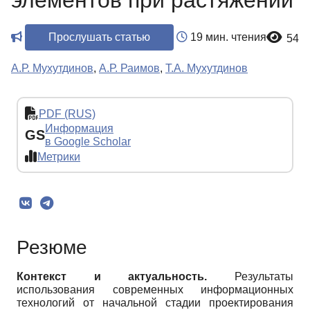
элементов при растяжении
Прослушать статью
19 мин. чтения
54
А.Р. Мухутдинов
,
А.Р. Раимов
,
Т.А. Мухутдинов
PDF (RUS)
Информация
GS
в Google Scholar
Метрики
Резюме
Контекст и актуальность.
Результаты
использования современных информационных
технологий от начальной стадии проектирования