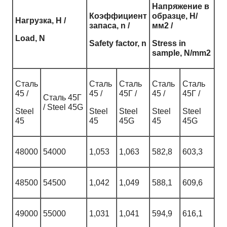
Напряжение в
Коэффициент
образце, Н/
Нагрузка, Н /
запаса, n /
мм2 /
Load, N
Safety factor, n
Stress in
sample, N/mm2
Сталь
Сталь
Сталь
Сталь
Сталь
45 /
45 /
45Г /
45 /
45Г /
Сталь 45Г
/ Steel 45G
Steel
Steel
Steel
Steel
Steel
45
45
45G
45
45G
48000
54000
1,053
1,063
582,8
603,3
48500
54500
1,042
1,049
588,1
609,6
49000
55000
1,031
1,041
594,9
616,1