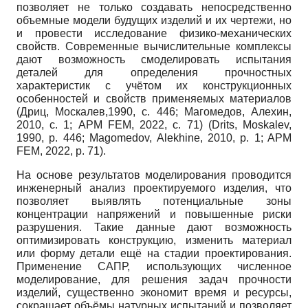
позволяет не только создавать непосредственно
объемные модели будущих изделий и их чертежи, но
и провести исследование физико-механических
свойств. Современные вычислительные комплексы
дают возможность смоделировать испытания
деталей для определения прочностных
характеристик с учётом их конструкционных
особенностей и свойств применяемых материалов
(Дриц, Москалев,1990, с. 446; Магомедов, Алехин,
2010, с. 1; APM FEM, 2022, с. 71) (Drits, Moskalev,
1990, p. 446; Magomedov, Alekhine, 2010, p. 1; APM
FEM, 2022, p. 71).
На основе результатов моделирования проводится
инженерный анализ проектируемого изделия, что
позволяет выявлять потенциальные зоны
концентрации напряжений и повышенные риски
разрушения. Такие данные дают возможность
оптимизировать конструкцию, изменить материал
или форму детали ещё на стадии проектирования.
Применение САПР, использующих численное
моделирование, для решения задач прочности
изделий, существенно экономит время и ресурсы,
сокращает объёмы натурных испытаний и позволяет