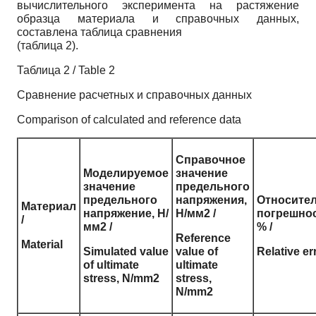
вычислительного эксперимента на растяжение
образца материала и справочных данных,
составлена таблица сравнения
(таблица 2).
Таблица 2 / Table 2
Сравнение расчетных и справочных данных
Comparison of calculated and reference data
Справочное
Моделируемое
значение
значение
предельного
предельного
напряжения,
Относите
Материал
напряжение, Н/
Н/мм2 /
погрешнос
/
мм2 /
% /
Reference
Material
Simulated value
value of
Relative er
of ultimate
ultimate
stress, N/mm2
stress,
N/mm2