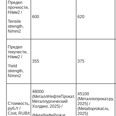
Предел
прочности,
Н/мм2 /
600
620
Tensile
strength,
N/mm2
Предел
текучести,
Н/мм2 /
355
375
Yield
strength,
N/mm2
48000
45100
(МеталлНефтеПрокат.
(Металлопрокат.ру,
Металлургический
Стоимость,
2025) /
Холдинг, 2025) /
руб./т /
(Metalloprokat.ru,
Cost, RUB/t
2025)
(MetalNefteProkat.