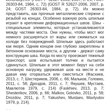
26303-84, 1984, с. 72) (GOST R 52627-2006, 2007, p.
24; GOST 26303-84, 1984, p. 72). Их можно
представить, как прочные металлические стержни с
резьбой на концах. Особенно важную роль шпильки
играют в креплении деформационных швов. Швы -
специальные элементы, которые устанавливаются
между частями моста. Они нужны, чтобы мост мог
немного расширяться от жары или сжиматься на
холоде без повреждений. Шпильки здесь работают
как якоря. Одним концом они глубоко закреплены в
бетонном основании моста, а другим - держат саму
конструкцию шва. Когда по мосту проезжает тяжелый
транспорт, шов испытывает толчки и пытается
сдвинуться. Шпильки в этот момент берут на себя
основную нагрузку, удерживая шов на месте и не
давая ему оторваться или сместиться (Фасхиев,
2013, с. 7; Шестериков, 2006, с. 66; Мальков, Головко,
2011, с. 58; Дроздов, 2011, с. 7; Якушев, Мустаев,
Мавлютов 1979, с. 214) (Faskhiev, 2013, p. 7;
Shesterikov, 2006, p. 66; Malkov, Golovko, 2011, p. 58;
Drozdov, 2011, p. 7; Yakushev, Mustaev, Mavlyutov
1979, p. 214).