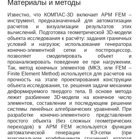
Материалы и методы
Известно, что КОМПАС-3D включает APM FEM –
инструмент, предназначенный для автоматизации
расчетов и визуализации результатов этих
вычислений. Подготовка геометрической 3D-модели
объекта исследования к расчёту: задания граничных
условий и нагрузок; использование генератора
конечно-элементной сетки и постпроцессор,
позволяет смоделировать объект и
проанализировать поведение ее при нагружении.
Так, метод конечных элементов (МКЭ, или FEM –
Finite Element Method) используется для расчетов на
прочность на этапе проектирования конструкции
объекта исследования, т.е. решения задачи механики
деформируемого твердого тела. В основе метода
лежит разбиение 3D-модели на конечное число
элементов, составлении и последующем решении
системы линейных алгебраических уравнений. При
разработке конечно-элементного представления
простого объекта (без сложных геометрических
переходов) в APM FEM используется функция
автоматической генерации КЭ-сетки (при
максимальном коэффициенте сгущения), которая