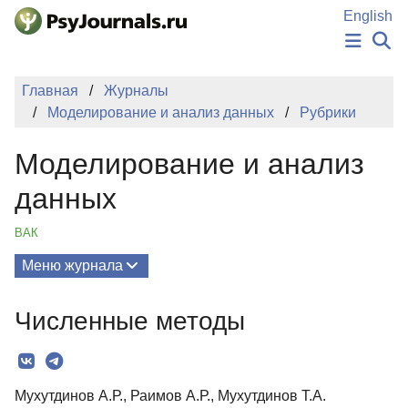
Перейти к основному содержанию
English
НОВОСТИ
Главная
Журналы
ИЗДАНИЯ
Моделирование и анализ данных
Рубрики
АВТОРЫ
ПОДАТЬ РУКОПИСЬ
Моделирование и анализ
БАЗА ЗНАНИЙ
КЛЮЧЕВЫЕ СЛОВА
данных
Регистрация
Вход
ВАК
Меню журнала
Выпуски
Численные методы
О Журнале
Редколлегия
Мухутдинов А.Р., Раимов А.Р., Мухутдинов Т.А.
Редакционная политика