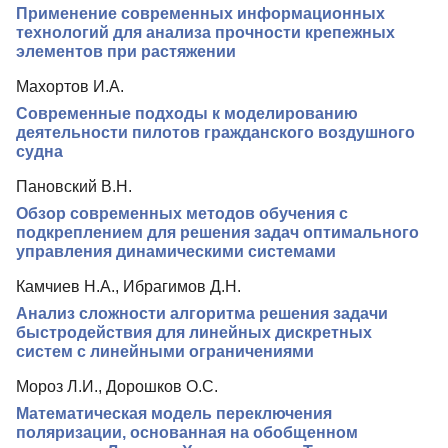
Применение современных информационных
Индексирование
технологий для анализа прочности крепежных
элементов при растяжении
Для авторов
Махортов И.А.
Рубрики
Современные подходы к моделированию
Подписка
деятельности пилотов гражданского воздушного
судна
Контакты
Пановский В.Н.
Обзор современных методов обучения с
подкреплением для решения задач оптимального
управления динамическими системами
Камчиев Н.А., Ибрагимов Д.Н.
Анализ сложности алгоритма решения задачи
быстродействия для линейных дискретных
систем с линейными ограничениями
Мороз Л.И., Дорошков О.С.
Математическая модель переключения
поляризации, основанная на обобщенном