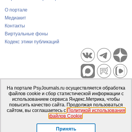
О портале
Медиакит
Контакты
Виртуальные фоны
Кодекс этики публикаций
Портал психологических изданий PsyJournals.ru, 2007–2026
На портале PsyJournals.ru осуществляется обработка
Правила использования материалов
файлов cookie и сбор статистической информации с
Свидетельство регистрации СМИ
Эл № ФС77-66447 от 14 июля
использованием сервиса Яндекс.Метрика, чтобы
2016 г.
повысить качество сайта. Продолжая пользоваться
сайтом, вы соглашаетесь с
Политикой использования
Издатель:
ФГБОУ ВО МГППУ
файлов Cookie
.
Репозиторий открытого доступа
Принять