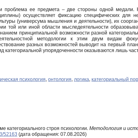
 и проблема ее предмета – две стороны одной медали. К
циплины) осуществляет фиксацию специфических для н
льтуры (универсума мышления и деятельности), их соорг
ории той или иной области мыследеятельности образовыв
знанием принципиальной возможности разной категориальн
деятельностной методологии к этим двум видам фоку
ествование разных возможностей выводит на первый план 
ид категориальной упорядоченности оказываются лишь час
тическая психология
,
онтология
,
логика
,
категориальный по
еме категориального строя психологии.
Методология и исто
n3/52163
(дата обращения: 07.08.2026)