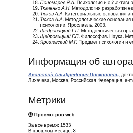
Пономарев Я.А.
Психология и объективная
Ткаченко А.Н.
Методология разработки еди
Тюков А.А.
Категориальные основания ант
Тюков А.А.
Методологические основания к
психологии. Ярославль, 2003.
Щедровицкий Г.П.
Методологическая орган
Щедровицкий Г.П.
Философия. Наука. Мето
Ярошевский М.Г.
Предмет психологии и ее
Информация об автора
Анатолий Альфредович Пископпель,
докто
Лихачева, Москва, Российская Федерация, e-mai
Метрики
Просмотров web
За все время: 1533
В прошлом месяце: 8