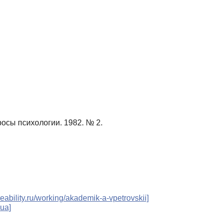
осы психологии. 1982. № 2.
.
reability.ru/working/akademik-a-vpetrovskii]
.ua]