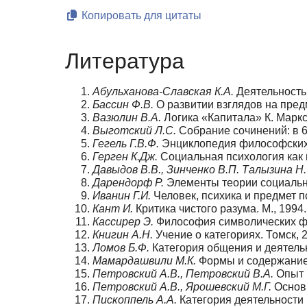
Копировать для цитаты
Литература
Абульханова-Славская К.А.
Деятельность 
Бассин Ф.В.
О развитии взглядов на предм
Вазюлин В.А.
Логика «Капитала» К. Маркса
Выготский Л.С.
Собрание сочинений: в 6-ти
Гегель Г.В.Ф.
Энциклопедия философских на
Герген К.Дж.
Социальная психология как и
Давыдов В.В., Зинченко В.П. Талызина Н.
Дарендорф Р.
Элементы теории социально
Иванин Г.И.
Человек, психика и предмет п
Кант И.
Критика чистого разума. М., 1994.
Кассирер Э.
Философия символических форм
Книгин А.Н.
Учение о категориях. Томск, 
Ломов Б.Ф.
Категория общения и деятельн
Мамардашвили М.К.
Формы и содержание 
Петровский А.В., Петровский В.А.
Опыт п
Петровский А.В., Ярошевский М.Г.
Основы
Пископпель А.А.
Категория деятельности 