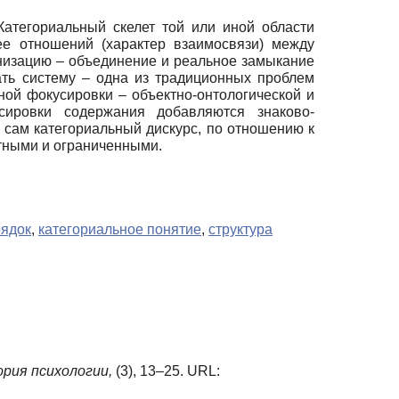
атегориальный скелет той или иной области
ее отношений (характер взаимосвязи) между
анизацию – объединение и реальное замыкание
ать систему – одна из традиционных проблем
ой фокусировки – объектно-онтологической и
сировки содержания добавляются знаково-
сам категориальный дискурс, по отношению к
тными и ограниченными.
рядок
,
категориальное понятие
,
структура
рия психологии,
(3), 13–25. URL: