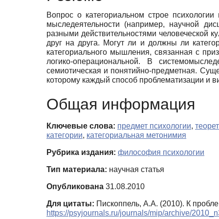
Вопрос о категориальном строе психологии
мыследеятельности (например, научной дис
разными действительностями человеческой ку
друг на друга. Могут ли и должны ли катег
категориального мышления, связанная с при
логико-операциональной. В системомысле
семиотическая и понятийно-предметная. Сущ
которому каждый способ проблематизации и в
Общая информация
Ключевые слова:
предмет психологии
,
теоре
категории
,
категориальная метонимия
Рубрика издания:
философия психологии
Тип материала:
научная статья
Опубликована
31.08.2010
Для цитаты:
Пископпель, А.А. (2010). К пробл
https://psyjournals.ru/journals/mip/archive/2010_