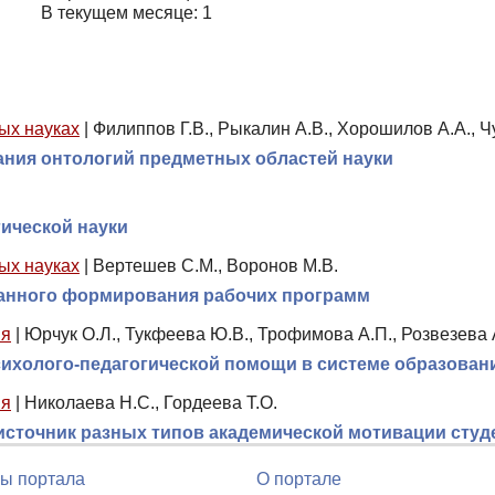
В текущем месяце: 1
ых науках
|
Филиппов Г.В., Рыкалин А.В., Хорошилов А.А., Ч
ания онтологий предметных областей науки
гической науки
ых науках
|
Вертешев С.М., Воронов М.В.
анного формирования рабочих программ
ия
|
Юрчук О.Л., Тукфеева Ю.В., Трофимова А.П., Розвезева 
сихолого-педагогической помощи в системе образован
ия
|
Николаева Н.С., Гордеева Т.О.
источник разных типов академической мотивации сту
ы портала
О портале