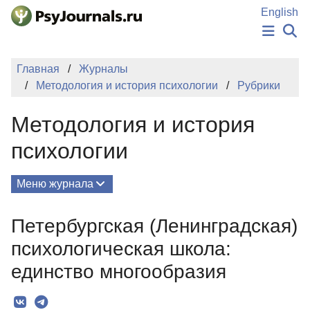
Перейти к основному содержанию
English
НОВОСТИ
Главная
Журналы
ИЗДАНИЯ
Методология и история психологии
Рубрики
АВТОРЫ
ПОДАТЬ РУКОПИСЬ
Методология и история
БАЗА ЗНАНИЙ
КЛЮЧЕВЫЕ СЛОВА
психологии
Регистрация
Вход
Меню журнала
Выпуски
Петербургская (Ленинградская)
О Журнале
психологическая школа:
Редколлегия
единство многообразия
Рубрики