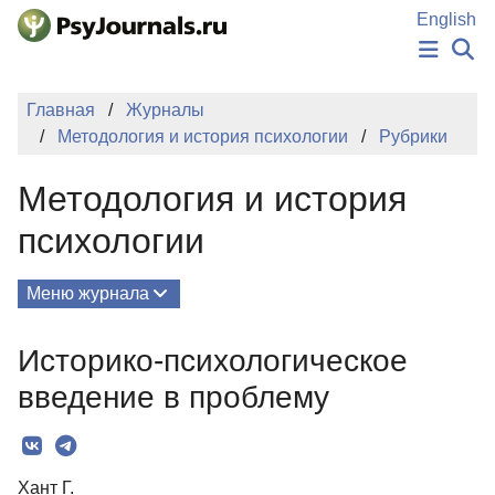
Перейти к основному содержанию
English
НОВОСТИ
Главная
Журналы
ИЗДАНИЯ
Методология и история психологии
Рубрики
АВТОРЫ
ПОДАТЬ РУКОПИСЬ
Методология и история
БАЗА ЗНАНИЙ
КЛЮЧЕВЫЕ СЛОВА
психологии
Регистрация
Вход
Меню журнала
Выпуски
Историко-психологическое
О Журнале
введение в проблему
Редколлегия
Рубрики
Хант Г.