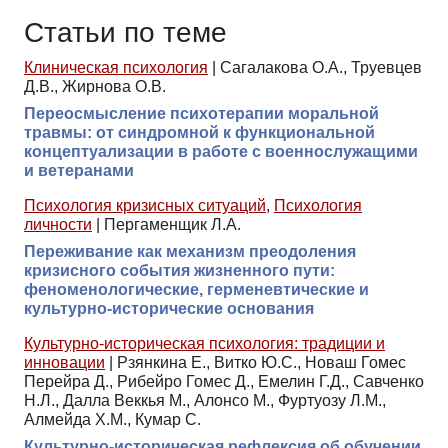
Статьи по теме
Клиническая психология
|
Сагалакова О.А., Труевцев
Д.В., Жирнова О.В.
Переосмысление психотерапии моральной
травмы: от синдромной к функциональной
концептуализации в работе с военнослужащими
и ветеранами
Психология кризисных ситуаций
,
Психология
личности
|
Пергаменщик Л.А.
Переживание как механизм преодоления
кризисного события жизненного пути:
феноменологические, герменевтические и
культурно-исторические основания
Культурно-историческая психология: традиции и
инновации
|
Рзянкина Е., Витко Ю.С., Новаш Гомес
Перейра Д., Рибейро Гомес Д., Емелин Г.Д., Савченко
Н.Л., Далла Веккья М., Алонсо М., Фуртуозу Л.М.,
Алмейда Х.М., Кумар С.
Культурно-историческая рефлексия об обучении