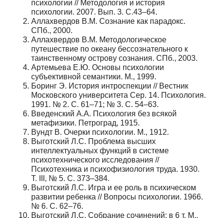
психологии // Методология и история
психологии. 2007. Вып. 3. С.43–64.
Аллахвердов В.М. Сознание как парадокс.
СПб., 2000.
Аллахвердов В.М. Методологическое
путешествие по океану бессознательного к
таинственному острову сознания. СПб., 2003.
Артемьева Е.Ю. Основы психологии
субъективной семантики. М., 1999.
Боринг Э. История интроспекции // Вестник
Московского университета Сер. 14. Психология.
1991. № 2. С. 61–71; № 3. С. 54–63.
Введенский А.А. Психология без всякой
метафизики. Петроград, 1915.
Вундт В. Очерки психологии. М., 1912.
Выготский Л.С. Проблема высших
интеллектуальных функций в системе
психотехнического исследования //
Психотехника и психофизиология труда. 1930.
Т. III, № 5. С. 373–384.
Выготский Л.С. Игра и ее роль в психическом
развитии ребенка // Вопросы психологии. 1966.
№ 6. С. 62–76.
Выготский Л.С. Собрание сочинений: в 6 т. М.,