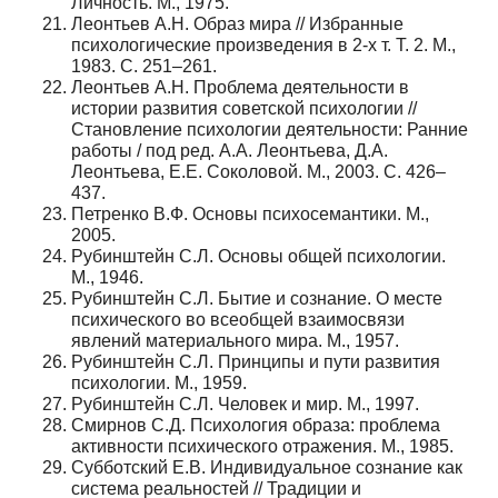
Личность. М., 1975.
Леонтьев А.Н. Образ мира // Избранные
психологические произведения в 2-х т. Т. 2. М.,
1983. С. 251–261.
Леонтьев А.Н. Проблема деятельности в
истории развития советской психологии //
Становление психологии деятельности: Ранние
работы / под ред. А.А. Леонтьева, Д.А.
Леонтьева, Е.Е. Соколовой. М., 2003. С. 426–
437.
Петренко В.Ф. Основы психосемантики. М.,
2005.
Рубинштейн С.Л. Основы общей психологии.
М., 1946.
Рубинштейн С.Л. Бытие и сознание. О месте
психического во всеобщей взаимосвязи
явлений материального мира. М., 1957.
Рубинштейн С.Л. Принципы и пути развития
психологии. М., 1959.
Рубинштейн С.Л. Человек и мир. М., 1997.
Смирнов С.Д. Психология образа: проблема
активности психического отражения. М., 1985.
Субботский Е.В. Индивидуальное сознание как
система реальностей // Традиции и