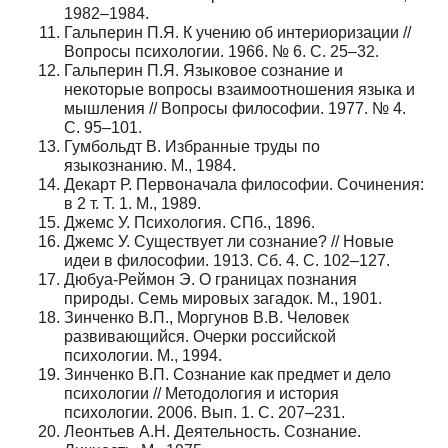
1982–1984.
Гальперин П.Я. К учению об интериоризации //
Вопросы психологии. 1966. № 6. С. 25–32.
Гальперин П.Я. Языковое сознание и
некоторые вопросы взаимоотношения языка и
мышления // Вопросы философии. 1977. № 4.
С. 95–101.
Гумбольдт В. Избранные труды по
языкознанию. М., 1984.
Декарт Р. Первоначала философии. Сочинения:
в 2 т. Т. 1. М., 1989.
Джемс У. Психология. СПб., 1896.
Джемс У. Существует ли сознание? // Новые
идеи в философии. 1913. Сб. 4. С. 102–127.
Дюбуа-Реймон Э. О границах познания
природы. Семь мировых загадок. М., 1901.
Зинченко В.П., Моргунов В.В. Человек
развивающийся. Очерки российской
психологии. М., 1994.
Зинченко В.П. Сознание как предмет и дело
психологии // Методология и история
психологии. 2006. Вып. 1. С. 207–231.
Леонтьев А.Н. Деятельность. Сознание.