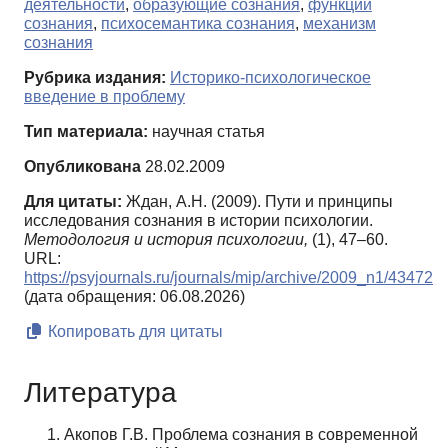
деятельности
,
образующие сознания
,
функции
сознания
,
психосемантика сознания
,
механизм
сознания
Рубрика издания:
Историко-психологическое
введение в проблему
Тип материала:
научная статья
Опубликована
28.02.2009
Для цитаты:
Ждан, А.Н. (2009). Пути и принципы
исследования сознания в истории психологии.
Методология и история психологии,
(1), 47–60.
URL:
https://psyjournals.ru/journals/mip/archive/2009_n1/43472
(дата обращения: 06.08.2026)
Копировать для цитаты
Литература
Акопов Г.В. Проблема сознания в современной