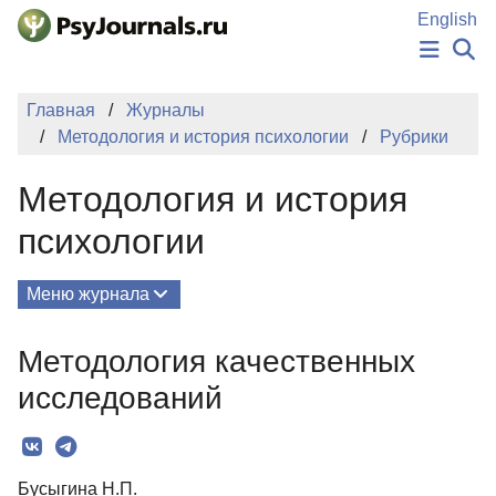
Перейти к основному содержанию
English
НОВОСТИ
Главная
Журналы
ИЗДАНИЯ
Методология и история психологии
Рубрики
АВТОРЫ
ПОДАТЬ РУКОПИСЬ
Методология и история
БАЗА ЗНАНИЙ
КЛЮЧЕВЫЕ СЛОВА
психологии
Регистрация
Вход
Меню журнала
Выпуски
Методология качественных
О Журнале
исследований
Редколлегия
Рубрики
Бусыгина Н.П.