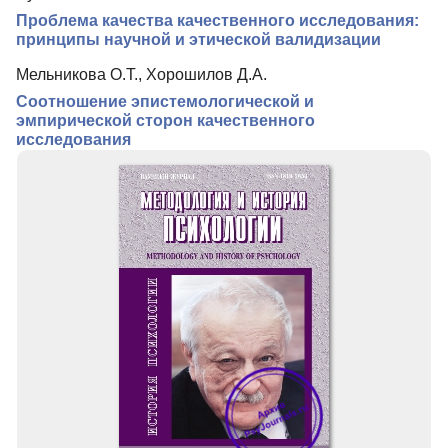
Подписка
Проблема качества качественного исследования:
Контакты
принципы научной и этической валидизации
Мельникова О.Т., Хорошилов Д.А.
Соотношение эпистемологической и
эмпирической сторон качественного
исследования