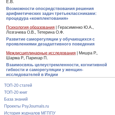
Е.В.
Возможности опосредствования решения
арифметических задач третьеклассниками:
процедура «комплектования»
Психология образования
|
Герасименко Ю.А.,
Лозгачева О.В., Тетерина О.Ф.
Развитие саморегуляции у обучающихся с
проявлениями дезадаптивного поведения
Междисциплинарные исследования
|
Мишра Р.,
Шарма Р., Парихар П.
Взаимосвязь целеустремленности, когнитивной
гибкости и саморегуляции у женщин-
исследователей в Индии
ТОП-20 статей
ТОП-20 книг
База знаний
Проекты PsyJournals.ru
История журналов МГППУ