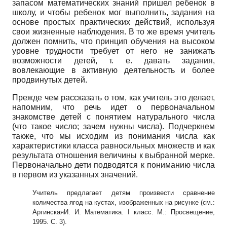
запасом математических знаний пришел ребенок в
школу, и чтобы ребенок мог выполнить, задания на
основе простых практических действий, используя
свои жизненные наблюдения. В то же время учитель
должен помнить, что принцип обучения на высоком
уровне трудности требует от него не занижать
возможности детей, т. е. давать задания,
вовлекающие в активную деятельность и более
продвинутых детей.
Прежде чем рассказать о том, как учитель это делает,
напомним, что речь идет о первоначальном
знакомстве детей с понятием натурального числа
(что такое число; зачем нужны числа). Подчеркнем
также, что мы исходим из понимания числа как
характеристики класса равносильных множеств и как
результата отношения величины к выбранной мерке.
Первоначально дети подводятся к пониманию числа
в первом из указанных значений.
Учитель предлагает детям произвести сравнение
количества ягод на кустах, изо
браженных на рисунке (см.:
АргинскаяИ. И. Математика. I класс. М.: Просвещение,
1995. С. 3).