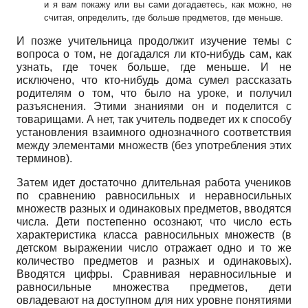
и я вам покажу или вы сами догадаетесь, как можно, не
считая, определить,
где больше предметов, где меньше.
И позже учительница продолжит изучение темы с
вопроса о том, не догадался ли кто-нибудь сам, как
узнать, где точек больше, где меньше. И не
исключено, что кто-нибудь дома сумел рассказать
родителям о том, что было на уроке, и получил
разъяснения. Этими знаниями он и поделится с
товарищами. А нет, так учитель подведет их к способу
установления взаимного однозначного соответствия
между элементами множеств (без употребления этих
терминов).
Затем идет достаточно длительная работа учеников
по сравнению равносильных и неравносильных
множеств разных и одинаковых предметов, вводятся
числа. Дети постепенно осознают, что число есть
характеристика класса равносильных множеств (в
детском выражении число отражает одно и то же
количество предметов и разных и одинаковых).
Вводятся цифры. Сравнивая неравносильные и
равносильные множества предметов, дети
овладевают на доступном для них уровне понятиями