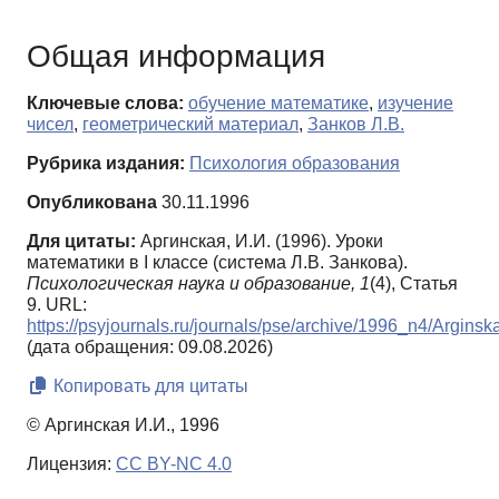
Общая информация
Ключевые слова:
обучение математике
,
изучение
чисел
,
геометрический материал
,
Занков Л.В.
Рубрика издания:
Психология образования
Опубликована
30.11.1996
Для цитаты:
Аргинская, И.И. (1996). Уроки
математики в I классе (система Л.В. Занкова).
Психологическая наука и образование,
1
(4), Статья
9. URL:
https://psyjournals.ru/journals/pse/archive/1996_n4/Arginsk
(дата обращения: 09.08.2026)
Копировать для цитаты
© Аргинская И.И., 1996
Лицензия:
CC BY-NC 4.0