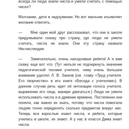
всегда ли люди знали числа и
умели считать с помощью
чисел?
Молчание, дети в недоумении. Но вот мальчик изъявляет
желание ответить.
—
Мне один мой друг рассказывал, что они в школе
придумывали сказку про
страну, где люди не умели
считать, числа не знали. Они эту страну назвали
Несчис
ляндия.
—
Замечательно, очень находчивые ребята! А я вам
скажу еще вот что. (Тут
нельзя не подчеркнуть значение
педагогической техники учителя, чему очень
большое
внимание уделял Л. В. Занков (см. главу «Труд учителя.
Его творчество» в
его книге «Беседа с учителем»). В
данном случае речь идет об интонации голоса
учителя,
выражении его лица, манере двигаться.) Люди не умели
использовать чис
ла и в древние времена. Постепенно они
поняли, как важно их знать, потому что
числа помогали
людям точно определять сколько предметов вокруг них.
Теперь все
взрослые знают числа, и ребята, которые
учились в школе, их знают. А у нас в клас
се Дима знает
числа.