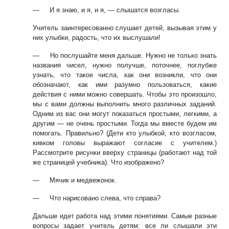
—
И я знаю, и я, и я, — слышатся возгласы.
Учитель заинтересованно слушает детей, вызывая этим у
них улыбки, радость,
что их выслушали!
—
Но послушайте меня дальше. Нужно не только знать
названия чисел, нужно
получше, поточнее, поглубже
узнать, что такое числа, как они возникли, что они
обозначают, как ими разумно пользоваться, какие
действия с ними можно совер
шать. Чтобы это произошло,
мы с вами должны выполнить много различных зада
ний.
Одним из вас они могут показаться простыми, легкими, а
другим — не очень
простыми. Тогда мы вместе будем им
помогать. Правильно? (Дети кто улыбкой, кто
возгласом,
кивком головы выражают согласие с учителем.)
Рассмотрите рисунки
вверху страницы (работают над той
же страницей учебника). Что изображено?
—
Мячик и медвежонок.
—
Что нарисовано слева, что справа?
Дальше идет работа над этими понятиями. Самые разные
вопросы задает учи
тель детям: все ли слышали эти