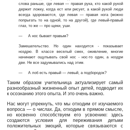
слова раньше, где левая — правая рука, кто какой
рукой
держит ложку, когда ест или рисует, а какой рукой люди
всегда здороваются,
где левая — правая нога (можно
попрыгать то на одной, то на другой), где левый-
правый
глаз, то же — про щеки, уши.
—
А нос бывает правым?
Замешательство. Но один находится - показывает
ноздрю. В классе веселый смех,
оживление, многие
начинают ощупывать свой нос - нос-то один, а ноздри
две. Не
все задумывались над этим.
—
А лоб есть правый — левый, а подбородок?
Таким образом учительница актуализирует самый
разнообразный жизненный опыт детей, подводит их
к осознанию этого опыта. И это очень важно.
Нас могут упрекнуть, что мы отходим от изучаемого
вопроса — о числах. Да, отходим в прямом смысле,
но косвенно способствуем его усвоению: здесь
создаются условия для переживания детьми
положительных эмоций, которые связываются с