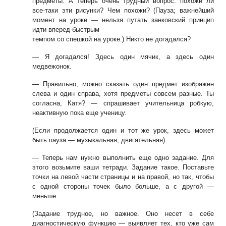
предметы. А теперь очень
трудный вопрос: похожи ли
все-таки эти рисунки? Чем похожи? (Пауза; важней
ший
момент на уроке — нельзя путать занковский принцип
идти вперед быстрым
темпом со спешкой на уроке.) Никто не догадался?
— Я догадался! Здесь один мячик, а здесь один
медвежонок.
— Правильно, можно сказать один предмет изображен
слева и один справа, хотя
предметы совсем разные. Ты
согласна, Катя? — спрашивает учительница робкую,
неактивную пока еще ученицу.
(Если продолжается один и тот же урок, здесь может
быть пауза — музыкальная,
двигательная).
— Теперь нам нужно выполнить еще одно задание. Для
этого возьмите ваши
тетради. Задание такое. Поставьте
точки на левой части страницы и на правой, но
так, чтобы
с одной стороны точек было больше, а с другой —
меньше.
(Задание трудное, но важное. Оно несет в себе
диагностическую функцию — вы
являет тех, кто уже сам