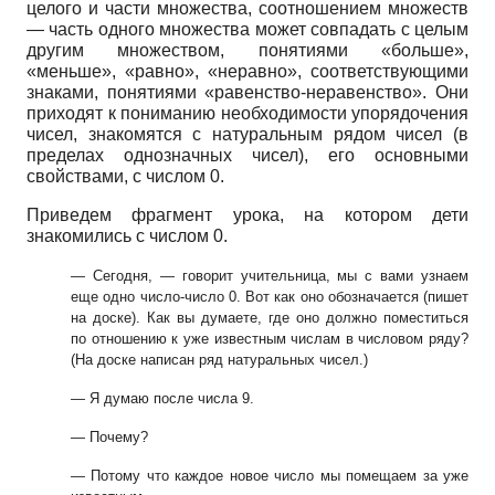
целого и части множества, соотношением множеств
— часть одного множества может совпадать с целым
другим множеством, понятиями «больше»,
«меньше», «равно», «неравно», соответствующими
знаками, понятиями «равенство-неравенство». Они
приходят к пониманию необходимости упорядочения
чисел, знакомятся с натуральным рядом чисел (в
пределах однозначных чисел), его основными
свойствами, с числом 0.
Приведем фрагмент урока, на котором дети
знакомились с числом 0.
— Сегодня, — говорит учительница, мы с вами узнаем
еще одно число-число 0.
Вот как оно обозначается (пишет
на доске). Как вы думаете, где оно должно помес
титься
по отношению к уже известным числам в числовом ряду?
(На доске написан
ряд натуральных чисел.)
— Я думаю после числа 9.
— Почему?
— Потому что каждое новое число мы помещаем за уже