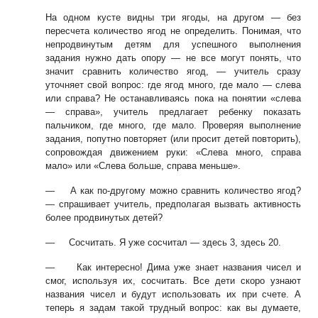
На одном кусте видны три ягоды, на другом — без
пересчета количество ягод не
определить. Понимая, что
непродвинутым детям для успешного выполнения
зада
ния нужно дать опору — не все могут понять, что
значит сравнить количество
ягод, — учитель сразу
уточняет свой вопрос: где ягод много, где мало — слева
или
справа? Не останавливаясь пока на понятии «слева
— справа», учитель предлагает
ребенку показать
пальчиком, где много, где мало. Проверяя выполнение
задания,
попутно повторяет (или просит детей повторить),
сопровождая движением руки:
«Слева много, справа
мало» или «Слева больше, справа меньше».
—
А как по-другому можно сравнить количество ягод?
— спрашивает учитель,
предполагая вызвать активность
более продвинутых детей?
—
Сосчитать. Я уже сосчитал — здесь 3, здесь 20.
—
Как интересно! Дима уже знает названия чисел и
смог, используя их, сосчи
тать. Все дети скоро узнают
названия чисел и будут использовать их при счете. А
теперь я задам такой трудный вопрос: как вы думаете,