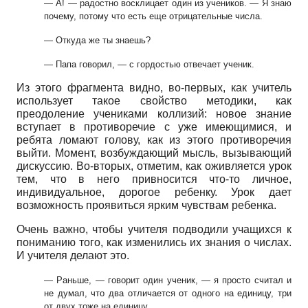
— А! — радостно восклицает один из учеников. — Я знаю
почему, потому что
есть еще отрицательные числа.
— Откуда же ты знаешь?
— Папа говорил, — с гордостью отвечает ученик.
Из этого фрагмента видно, во-первых, как учитель
использует такое свойство методики, как
преодоление учениками коллизий: новое знание
вступает в противоречие с уже имеющимися, и
ребята ломают голову, как из этого противоречия
выйти. Момент, возбуждающий мысль, вызывающий
дискуссию. Во-вторых, отметим, как оживляется урок
тем, что в него привносится что-то личное,
индивидуальное, дорогое ребенку. Урок дает
возможность проявиться ярким чувствам ребенка.
Очень важно, чтобы учителя подводили учащихся к
пониманию того, как изменились их знания о числах.
И учителя делают это.
— Раньше, — говорит один ученик, — я просто считал и
не думал, что два отли
чается от одного на единицу, три
от двух тоже на единицу.