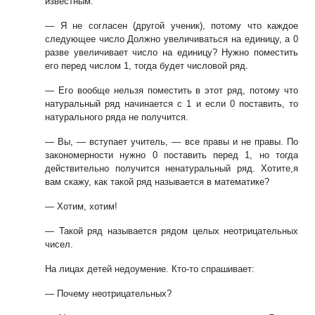
известным.
— Я не согласен (другой ученик), потому что каждое
следующее число Должно
увеличиваться на единицу, а 0
разве увеличивает число на единицу? Нужно помес
тить
его перед числом 1, тогда будет числовой ряд.
— Его вообще нельзя поместить в этот ряд, потому что
натуральный ряд начина
ется с 1 и если 0 поставить, то
натурального ряда не получится.
— Вы, — вступает учитель, — все правы и не правы. По
закономерности нужно
0 поставить перед 1, но тогда
действительно получится ненатуральный ряд. Хотите,
я
вам скажу, как такой ряд называется в математике?
— Хотим, хотим!
— Такой ряд называется рядом целых неотрицательных
чисел.
На лицах детей недоумение. Кто-то спрашивает:
— Почему неотрицательных?