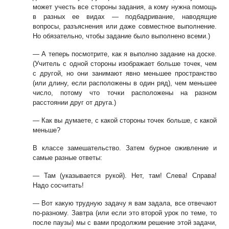
может учесть все стороны задания, а кому нужна помощь
в
разных ее видах — подбадривание, наводящие
вопросы, разъяснения или даже со
вместное выполнение.
Но обязательно, чтобы задание было выполнено всеми.)
— А теперь посмотрите, как я выполню задание на доске.
(Учитель с одной сто
роны изображает больше точек, чем
с другой, но они занимают явно меньшее про
странство
(или длину, если расположены в один ряд), чем меньшее
число, потому
что точки расположены на разном
расстоянии друг от друга.)
— Как вы думаете, с какой стороны точек больше, с какой
меньше?
В классе замешательство. Затем бурное оживление и
самые разные ответы:
— Там (указывается рукой). Нет, там! Слева! Справа!
Надо сосчитать!
— Вот какую трудную задачу я вам задала, все отвечают
по-разному. Завтра (или
если это второй урок по теме, то
после паузы) мы с вами продолжим решение этой
задачи,