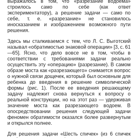
выражалось в том, что «разрезание водоема»
строилось само по себе (как ответ
экспериментатору), а решение задачи — само по
себе, т. е. «разрезание» не становилось
иносказанием и изображением возможного пути
решения.
Здесь мы сталкиваемся с тем, что Л. С. Выготский
называл «обратимостью знаковой операции» [3, с. 61
—65]. Ясно, что дело вовсе не в том, чтобы в
соответствии с требованиями задачи реально
осуществить эту «операцию» (разрезание). В самом
образе моста как «разрезающего» снимается вопрос
о нужной связи дощечек, который был основным для
ребенка до введения в решение символической
формы (рис. 1). После ее введения решающему
задачу надлежит снова вернуться к вопросу о
реальной конструкции, но на этот раз — удерживая
значение моста как разрезающего водоем. В
опосредствовании решения следующей задачи
феномен обратимости оказался более развернутым
и открылся полнее.
Для решения задачи «Шесть спичек» (из 6 спичек