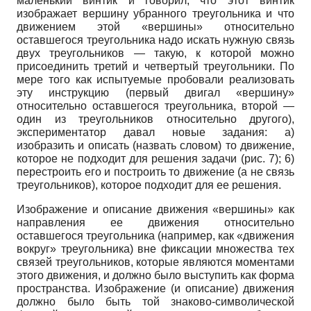
маленький винтик и говорил, что этот винтик
изображает вершину убранного треугольника и что
движением этой «вершины» относительно
оставшегося треугольника надо искать нужную связь
двух треугольников — такую, к которой можно
присоединить третий и четвертый треугольники. По
мере того как испытуемые пробовали реализовать
эту инструкцию (первый двигал «вершину»
относительно оставшегося треугольника, второй —
один из треугольников относительно другого),
экспериментатор давал новые задания: а)
изобразить и описать (назвать словом) то движение,
которое не подходит для решения задачи (рис. 7); 6)
перестроить его и построить то движение (а не связь
треугольников), которое подходит для ее решения.
Изображение и описание движения «вершины» как
направления ее движения относительно
оставшегося треугольника (например, как «движения
вокруг» треугольника) вне фиксации множества тех
связей треугольников, которые являются моментами
этого движения, и должно было выступить как форма
пространства. Изображение (и описание) движения
должно было быть той знаково-символической