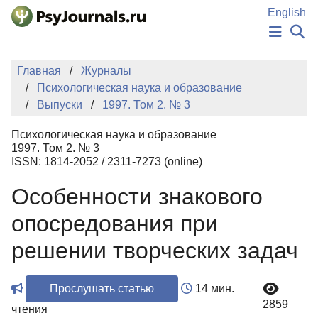
Перейти к основному содержанию
English
НОВОСТИ
Главная
Журналы
ИЗДАНИЯ
Психологическая наука и образование
АВТОРЫ
Выпуски
1997. Том 2. № 3
ПОДАТЬ РУКОПИСЬ
БАЗА ЗНАНИЙ
Психологическая наука и образование
КЛЮЧЕВЫЕ СЛОВА
1997. Том 2. № 3
Регистрация
Вход
ISSN: 1814-2052 / 2311-7273 (online)
Особенности знакового
опосредования при
решении творческих задач
Прослушать статью
14 мин.
2859
чтения