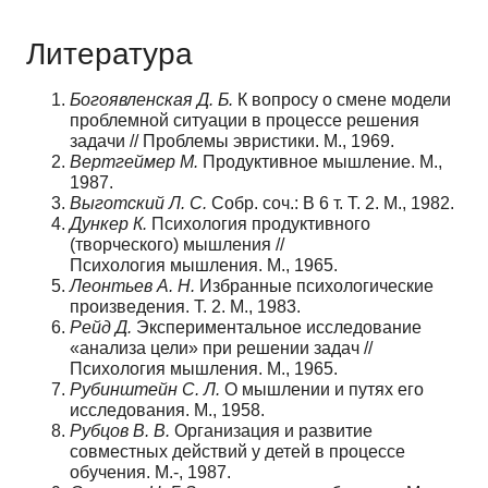
Литература
Богоявленская Д. Б.
К вопросу о смене модели
проблемной ситуации в процессе решения
задачи // Проблемы эвристики. М., 1969.
Вертгеймер М.
Продуктивное мышление. М.,
1987.
Выготский Л. С.
Собр. соч.: В 6 т. Т. 2. М., 1982.
Дункер К.
Психология продуктивного
(творческого) мышления //
Психология мышления. М., 1965.
Леонтьев А. Н.
Избранные психологические
произведения. Т. 2. М., 1983.
Рейд Д.
Экспериментальное исследование
«анализа цели» при решении задач //
Психология мышления. М., 1965.
Рубинштейн С. Л.
О мышлении и путях его
исследования. М., 1958.
Рубцов В. В.
Организация и развитие
совместных действий у детей в процессе
обучения. М.-, 1987.