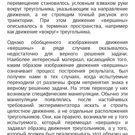
перемещение становилось условным взмахом руки
вокруг треугольника, указывающим на направление
движения, а не строящим точный рисунок его
траектории. При этом движение «вершины»
описывалось в терминах пространства, например
как движение «вокруг» треугольника.
Однако обобщенного изображения движения
«вершины» в ряде случаев оказывалось
недостаточно для верного решения задачи.
Наиболее интересный материал, касающийся того,
каким образом изображение движения «вершины»
означивает процесс построения результата, был
получен нами в тех случаях, когда испытуемые
переходили от различны форм непринятия знака к
верному решению задачи. На этом переходе у них
возникали специфические манипуляции. Обычно эти
манипуляции появлялись после настойчивых
требований экспериментатора искать и строить
целостное движение, а не отдельные расположения
треугольников. Они, как правило, возникали не у того
испытуемого, который перемещал «вершину» и
задавал образец движения треугольников, а у того,
который должен был реализовывать этот образец на