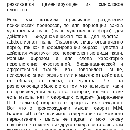
развивается цементирующее их смысловое
единство.
Если мы возьмем привычное разделение
психических процессов, то для перцепции важна
чувственная ткань (ткань чувственных форм), для
действия - биодинамическая ткань, для чувства -
аффективная ткань. Сказанное лишь ограниченно
верно, так как в формировании образа, чувства и
действия участвуют все перечисленные виды ткани.
Равным образом и для слова характерно
переплетение чувственной, биодинамической и
аффективной тканей. Как говорилось выше,
психология знает разные пути к мысли: от действия,
от образа, от слова, от чувства. Вся эта
разноголосица объясняется тем, что на мысли, как и
на произведении искусства, которое, конечно, тоже
есть мысль, нет «говорящих следов» (выражение
Н.Н. Волкова) творческого процесса их созидания.
Вот что о происхождении мысли говорит М.М.
Бахтин: «В себе значимое содержание возможного
переживания - мысль не падает в мою голову
случайно, как метеор из другого мира, оставаясь там