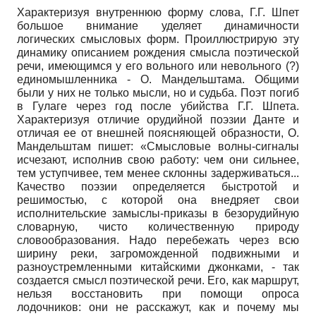
Характеризуя внутреннюю форму слова, Г.Г. Шпет
большое внимание уделяет динамичности
логических смысловых форм. Проиллюстрирую эту
динамику описанием рождения смысла поэтической
речи, имеющимся у его вольного или невольного (?)
единомышленника - О. Мандельштама. Общими
были у них не только мысли, но и судьба. Поэт погиб
в Гулаге через год после убийства Г.Г. Шпета.
Характеризуя отличие орудийной поэзии Данте и
отличая ее от внешней поясняющей образности, О.
Мандельштам пишет: «Смысловые волны-сигналы
исчезают, исполнив свою работу: чем они сильнее,
тем уступчивее, тем менее склонны задерживаться...
Качество поэзии определяется быстротой и
решимостью, с которой она внедряет свои
исполнительские замыслы-приказы в безорудийную
словарную, чисто количественную природу
словообразования. Надо перебежать через всю
ширину реки, загроможденной подвижными и
разноустремленными китайскими джонками, - так
создается смысл поэтической речи. Его, как маршрут,
нельзя восстановить при помощи опроса
лодочников: они не расскажут, как и почему мы