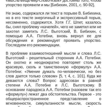
«мысль-вещь-мир-слово-язык» достойны того, чтобы
упорство проявили и мы
[
Бибихин, 2001
, с. 90-92]
.
Не знаю, содержался ли текст в порыве В. Бибихина,
но в его тексте энергичный и экспрессивный порыв,
несомненно, содержится. Хотя Г.Г. Шпет, казалось
бы, снял проблему «качелей», чего не заметил или не
захотел заметить Л.С. Выготский, В. Бибихин, с
помощью А.А. Потебни, вновь вернул ее для
обсуждения и рекомендует проявить упорство.
Последуем его рекомендации.
В проблеме взаимоотношений мысли и слова Л.С.
Выготский - решительный сторонник А.А. Потебни.
Он охотно и неоднократно повторяет столь же
красивую, сколь и таинственную «формулу» А.А.
Потебни: «Умение думать по-человечески, но без
слов дается только словом» [5, т. 4, с. 101]. Куда же
деваются слова? Вопрос адресован в равной
степени А.А. Потебне и Л.С. Выготскому. В
основании парадокса А.А. Потебни (назовем так его
«формулу») лежат два обстоятельства. Первое - это
общераспространенное представление о
мгновенности, симультанности мысли, скорость