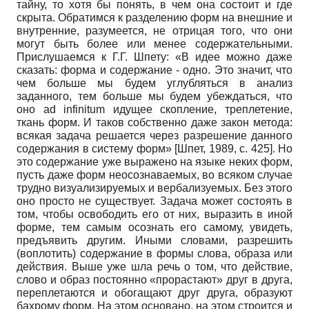
тайну, то хотя бы понять, в чем она состоит и где
скрыта. Обратимся к разделению форм на внешние и
внутренние, разумеется, не отрицая того, что они
могут быть более или менее содержательными.
Прислушаемся к Г.Г. Шпету: «В идее можно даже
сказать: форма и содержание - одно. Это значит, что
чем больше мы будем углубляться в анализ
заданного, тем больше мы будем убеждаться, что
оно ad infinitum идущее скопление, треплетение,
ткань форм. И таков собственно даже закон метода:
всякая задача решается через разрешение данного
содержания в систему форм»
[
Шпет, 1989
, с. 425]
. Но
это содержание уже выражено на языке неких форм,
пусть даже форм неосознаваемых, во всяком случае
трудно визуализируемых и вербализуемых. Без этого
оно просто не существует. Задача может состоять в
том, чтобы освободить его от них, выразить в иной
форме, тем самым осознать его самому, увидеть,
предъявить другим. Иными словами, разрешить
(воплотить) содержание в формы слова, образа или
действия. Выше уже шла речь о том, что действие,
слово и образ постоянно «прорастают» друг в друга,
переплетаются и обогащают друг друга, образуют
бахрому форм. На этом основано, на этом строится и