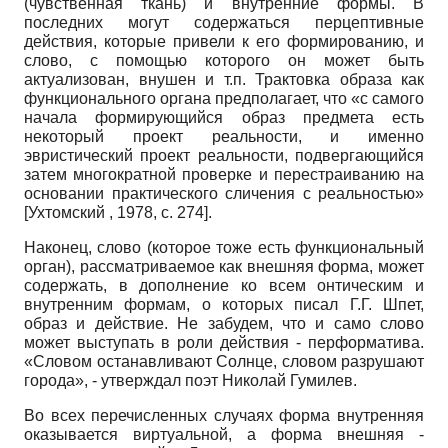
(чувственная ткань) и внутренние формы. В
последних могут содержаться перцептивные
действия, которые привели к его формированию, и
слово, с помощью которого он может быть
актуализован, внушен и т.п. Трактовка образа как
функционального органа предполагает, что «с самого
начала формирующийся образ предмета есть
некоторый проект реальности, и именно
эвристический проект реальности, подвергающийся
затем многократной проверке и перестраиванию на
основании практического сличения с реальностью»
[
Ухтомский , 1978
, с. 274]
.
Наконец, слово (которое тоже есть функциональный
орган), рассматриваемое как внешняя форма, может
содержать, в дополнение ко всем онтическим и
внутренним формам, о которых писал Г.Г. Шпет,
образ и действие. Не забудем, что и само слово
может выступать в роли действия - перформатива.
«Словом останавливают Солнце, словом разрушают
города», - утверждал поэт Николай Гумилев.
Во всех перечисленных случаях форма внутренняя
оказывается виртуальной, а форма внешняя -