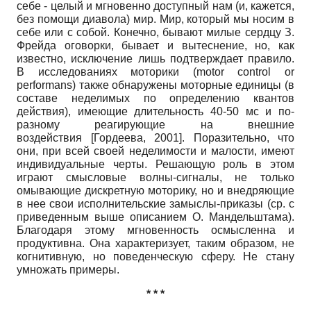
себе - целый и мгновенно доступный нам (и, кажется,
без помощи диавола) мир. Мир, который мы носим в
себе или с собой. Конечно, бывают милые сердцу З.
Фрейда оговорки, бывает и вытеснение, но, как
известно, исключение лишь подтверждает правило.
В исследованиях моторики (motor control or
performans) также обнаружены моторные единицы (в
составе неделимых по определению квантов
действия), имеющие длительность 40-50 мс и по-
разному реагирующие на внешние
воздействия
[
Гордеева, 2001
]
. Поразительно, что
они, при всей своей неделимости и малости, имеют
индивидуальные черты. Решающую роль в этом
играют смысловые волны-сигналы, не только
омывающие дискретную моторику, но и внедряющие
в нее свои исполнительские замыслы-приказы (ср. с
приведенным выше описанием О. Мандельштама).
Благодаря этому мгновенность осмысленна и
продуктивна. Она характеризует, таким образом, не
когнитивную, но поведенческую сферу. Не стану
умножать примеры.
* * *