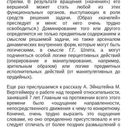
стрелки. В результате вращения («качения») его
вершиной может стать любой из этих
функциональных органов, выступающих в роли
средств решения задачи. (Образ «качелей»
преследует и меня: от него очень трудно
освободиться.) Доминирование того или другого
определяется не только предметным содержанием и
смыслом решаемой задачи, но также арсеналом
динамических внутренних форм, которые могут быть
логическими, в смысле Г.Г. Шпета, а могут
подчиняться особой логике перцептивных действий
(оперирование и манипулирование, например,
зрительным образом) или логике предметных
исполнительных действий (от манипулятивных до
орудийных).
Еще раз прислушаемся к рассказу А. Эйнштейна М.
Вертгеймеру о работе над теорией относительности,
занявшей 7 лет. Главным на протяжении всего этого
времени было «ощущение направленности,
непосредственного движения к чему-то конкретному.
Конечно, очень трудно выразить это ощущение
словами, но оно определенно присутствовало и его
следует отличать от более поздних размышлений о