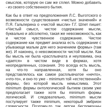
смыслов, которую он сам же сплел. Можно добавить
- из своего собственного бытия.
Как бы в ответ на предположения Л.С. Выготского о
возможности существования «чистых значений» и
П.Я. Гальперина о «чистой мысли» Г.Г. Шпет пишет:
«Чистый смысл, чистое содержание мысли,
буквально и абсолютно, такая же невозможность, как
и чистое чувственное содержание. Чистое
содержание как предмет анализа есть содержание с
убывающе малым для него значением формы» (там
же). И наконец, о невозможности чистой мысли. Как
бы мысль ни была «расплывчата и неуловима, она
«дается» в чистом виде в формах, хотя
неопределенных, сознания. Это всегда есть мысль,
на что-то направленная, хотя бы оно
представлялось как самое расплывчатое «нечто»,
«что-то», и оно-то уже - minimum той «естественной»
формы, без которой мысль немыслима. Этот
minimum формы онтологической бытием своим уже
предполагает также хотя бы minimum формы
логической. И следовательно, minimum мысли
постулирует также minimum, некоторый эмбрион
словесности. Поэтому-то так детски беспомощны