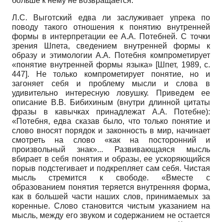
больше к нему не возвращается.
Л.С. Выготский едва ли заслуживает упрека по
поводу такого отношения к понятию внутренней
формы в интерпретации ее А.А. Потебней. С точки
зрения Шпета, сведением внутренней формы к
образу и этимологии А.А. Потебня компрометирует
«понятие внутренней формы языка»
[
Шпет, 1989
, с.
447]
. Не только компрометирует понятие, но и
загоняет себя и проблему мысли и слова в
удивительно интересную ловушку. Приведем ее
описание В.В. Бибихиным (внутри длинной цитаты
фразы в кавычках принадлежат А.А. Потебне):
«Потебня, едва сказав было, что только понятие и
слово вносят порядок и законность в мир, начинает
смотреть на слово «как на посторонний и
произвольный знак»... Развивающаяся мысль
вбирает в себя понятия и образы, ее ускоряющийся
порыв подстегивает и подкрепляет сам себя. Чистая
мысль стремится к свободе. «Вместе с
образованием понятия теряется внутренняя форма,
как в большей части наших слов, принимаемых за
коренные. Слово становится чистым указанием на
мысль, между его звуком и содержанием не остается