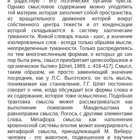
и радостную - его поэтических органов чувств.
Однако смысловое содержание можно уподобить
той материи, которая заполняет собой пространства,
из вращательного движения которой вокруг
собственного центра тяжести и от конденсации
которой складываются в систему хаотические
туманности. Живой словарь языка - хаос, а значение
изолированных слов - всегда только обрывки мысли,
неопределенные туманности. Только распределяясь
по тем многочисленным формам, о которых до сих
пор была речь, смысл приобретает целесообразное и
органическое бытие»
[
Шпет, 1989
, с. 416-417]
. Смысл,
таким образом, не просто заменяющий значение
посредник, как у Л.С. Выготского, он есть мысль,
понимаемая как становление. Г.Г. Шпет постоянно
говорит о нем, когда обсуждает все формы слова и
их содержание, которое тоже осмысленно. Подобная
трактовка смысла может рассматриваться как
выполнение пожелания Мандельштама о
равноправии смысла, Логоса, с другими элементами
слова. Метафора смысла как наполнения
кровеносной системы вполне может конкурировать с
метафорой смысла, принадлежащей М. Веберу:
человек - это животное, подвешенное в паутине