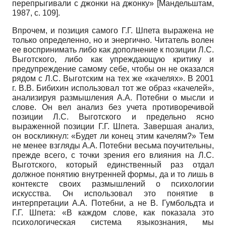
перепрыгивали с джонки на джонку»
[
Мандельштам,
1987
, с. 109]
.
Впрочем, и позиция самого Г.Г. Шпета выражена не
только определенно, но и энергично. Читатель волен
ее воспринимать либо как дополнение к позиции Л.С.
Выготского, либо как упреждающую критику и
предупреждение самому себе, чтобы он не оказался
рядом с Л.С. Выготским на тех же «качелях». В 2001
г. В.В. Бибихин использовал тот же образ «качелей»,
анализируя размышления А.А. Потебни о мысли и
слове. Он вел анализ без учета противоречивой
позиции Л.С. Выготского и предельно ясно
выраженной позиции Г.Г. Шпета. Завершая анализ,
он воскликнул: «Будет ли конец этим качелям?» Тем
не менее взгляды А.А. Потебни весьма поучительны,
прежде всего, с точки зрения его влияния на Л.С.
Выготского, который единственный раз отдал
должное понятию внутренней формы, да и то лишь в
контексте своих размышлений о психологии
искусства. Он использовал это понятие в
интерпретации А.А. Потебни, а не В. Гумбольдта и
Г.Г. Шпета: «В каждом слове, как показала это
психологическая система языкознания, мы