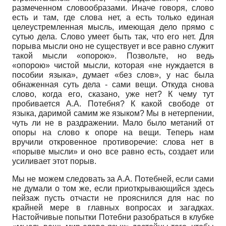
размеченном словообразами. Иначе говоря, слово
есть и там, где слова нет, а есть только единая
целеустремленная мысль, имеющая дело прямо с
сутью дела. Слово умеет быть так, что его нет. Для
порыва мысли оно не существует и все равно служит
такой мысли «опорою». Позвольте, но ведь
«опорою» чистой мысли, которая «не нуждается в
пособии языка», думает «без слов», у нас была
обнаженная суть дела - сами вещи. Откуда снова
слово, когда его, сказано, уже нет? К чему тут
пробивается А.А. Потебня? К какой свободе от
языка, даримой самим же языком? Мы в нетерпении,
чуть ли не в раздражении. Мало было метаний от
опоры на слово к опоре на вещи. Теперь нам
вручили откровенное противоречие: слова нет в
«порыве мысли» и оно все равно есть, создает или
усиливает этот порыв.
Мы не можем следовать за А.А. Потебней, если сами
не думали о том же, если приоткрывающийся здесь
пейзаж пусть отчасти не прояснился для нас по
крайней мере в главных вопросах и загадках.
Настойчивые попытки Потебни разобраться в клубке