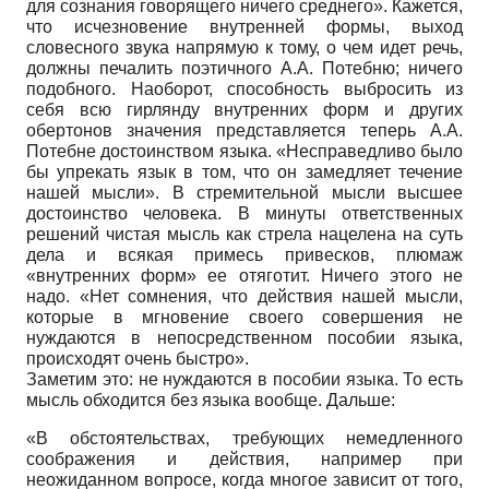
для сознания говорящего ничего среднего». Кажется,
что исчезновение внутренней формы, выход
словесного звука напрямую к тому, о чем идет речь,
должны печалить поэтичного А.А. Потебню; ничего
подобного. Наоборот, способность выбросить из
себя всю гирлянду внутренних форм и других
обертонов значения представляется теперь А.А.
Потебне достоинством языка. «Несправедливо было
бы упрекать язык в том, что он замедляет течение
нашей мысли». В стремительной мысли высшее
достоинство человека. В минуты ответственных
решений чистая мысль как стрела нацелена на суть
дела и всякая примесь привесков, плюмаж
«внутренних форм» ее отяготит. Ничего этого не
надо. «Нет сомнения, что действия нашей мысли,
которые в мгновение своего совершения не
нуждаются в непосредственном пособии языка,
происходят очень быстро».
Заметим это: не нуждаются в пособии языка. То есть
мысль обходится без языка вообще. Дальше:
«В обстоятельствах, требующих немедленного
соображения и действия, например при
неожиданном вопросе, когда многое зависит от того,