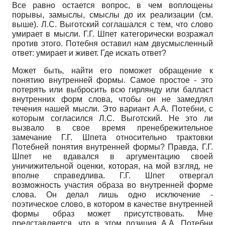
Все равно остается вопрос, в чем воплощены
порывы, замыслы, смыслы до их реализации (см.
выше). Л.С. Выготский соглашался с тем, что слово
умирает в мысли. Г.Г. Шпет категорически возражал
против этого. Потебня оставил нам двусмысленный
ответ: умирает и живет. Где искать ответ?
Может быть, найти его поможет обращение к
понятию внутренней формы. Самое простое - это
потерять или выбросить всю гирлянду или балласт
внутренних форм слова, чтобы он не замедлял
течения нашей мысли. Это вариант А.А. Потебни, с
которым согласился Л.С. Выготский. Не это ли
вызвало в свое время пренебрежительное
замечание Г.Г. Шпета относительно трактовки
Потебней понятия внутренней формы? Правда, Г.Г.
Шпет не вдавался в аргументацию своей
уничижительной оценки, которая, на мой взгляд, не
вполне справедлива. Г.Г. Шпет отвергал
возможность участия образа во внутренней форме
слова. Он делал лишь одно исключение -
поэтическое слово, в котором в качестве внутренней
формы образ может присутствовать. Мне
представляется, что в этом позиция А.А. Потебни