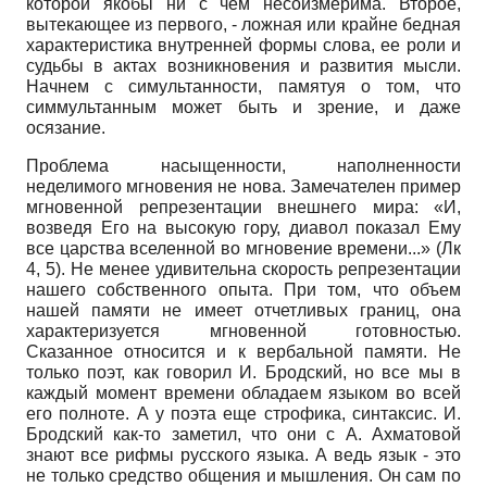
которой якобы ни с чем несоизмерима. Второе,
вытекающее из первого, - ложная или крайне бедная
характеристика внутренней формы слова, ее роли и
судьбы в актах возникновения и развития мысли.
Начнем с симультанности, памятуя о том, что
симмультанным может быть и зрение, и даже
осязание.
Проблема насыщенности, наполненности
неделимого мгновения не нова. Замечателен пример
мгновенной репрезентации внешнего мира: «И,
возведя Его на высокую гору, диавол показал Ему
все царства вселенной во мгновение времени...» (Лк
4, 5). Не менее удивительна скорость репрезентации
нашего собственного опыта. При том, что объем
нашей памяти не имеет отчетливых границ, она
характеризуется мгновенной готовностью.
Сказанное относится и к вербальной памяти. Не
только поэт, как говорил И. Бродский, но все мы в
каждый момент времени обладаем языком во всей
его полноте. А у поэта еще строфика, синтаксис. И.
Бродский как-то заметил, что они с А. Ахматовой
знают все рифмы русского языка. А ведь язык - это
не только средство общения и мышления. Он сам по