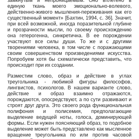
замкнутым и непроницаемым. Оно вплетено в
единую ткань моего эмоционально-волевого,
действенно-живого мышления-переживания как его
существенный момент»
[
Бахтин, 1994
, с. 36]
. Значит,
при всей возможной, иногда поразительной глубине
и прозрачности мысли, по своему происхождению
она гетерогенна, синкретична. В ее порождении
участвуют все силы души. То же и с другими
творениями человека, в том числе с поражающими
своим совершенством произведениями искусства.
Попробуем хотя бы схематически представить, что
происходит при их создании.
Разместим слово, образ и действие в углах
треугольника - любимой фигуры философов,
лингвистов, психологов. В нашем варианте слово,
действие и образ взаимно отражаются,
порождаются, опосредствуют, а по сути развивают и
строят друг друга. Это своего рода функциональная
полифония и полисемия, предполагающие
выделение ведущей ноты, голоса, доминирующей
формы. Если нужен поясняющий образ, то подобное
выделение может быть представлено как мысленное
вращение треугольника по или против часовой