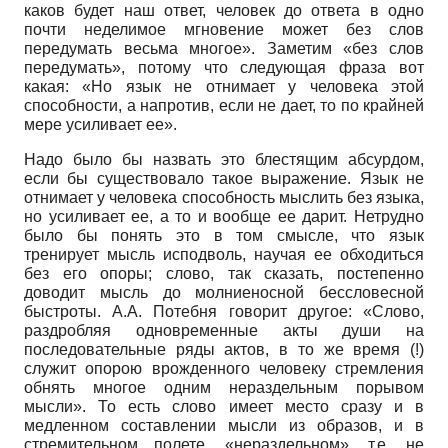
каков будет наш ответ, человек до ответа в одно
почти неделимое мгновение может без слов
передумать весьма многое». Заметим «без слов
передумать», потому что следующая фраза вот
какая: «Но язык не отнимает у человека этой
способности, а напротив, если не дает, то по крайней
мере усиливает ее».
Надо было бы назвать это блестящим абсурдом,
если бы существовало такое выражение. Язык не
отнимает у человека способность мыслить без языка,
но усиливает ее, а то и вообще ее дарит. Нетрудно
было бы понять это в том смысле, что язык
тренирует мысль исподволь, научая ее обходиться
без его опоры; слово, так сказать, постепенно
доводит мысль до молниеносной бессловесной
быстроты. А.А. Потебня говорит другое: «Слово,
раздробляя одновременные акты души на
последовательные ряды актов, в то же время (!)
служит опорою врожденного человеку стремления
обнять многое одним нераздельным порывом
мысли». То есть слово имеет место сразу и в
медленном составлении мысли из образов, и в
стремительном полете, «нераздельном», т.е. не