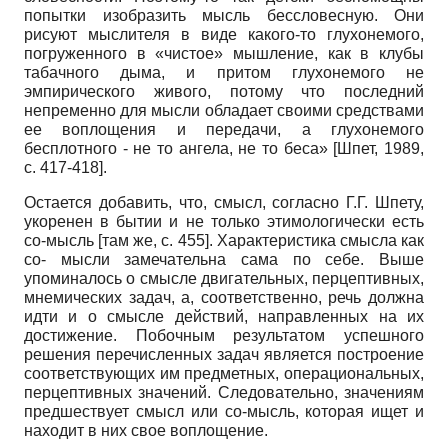
попытки изобразить мысль бессловесную. Они
рисуют мыслителя в виде какого-то глухонемого,
погруженного в «чистое» мышление, как в клубы
табачного дыма, и притом глухонемого не
эмпирического живого, потому что последний
непременно для мысли обладает своими средствами
ее воплощения и передачи, а глухонемого
бесплотного - не то ангела, не то беса»
[
Шпет, 1989
,
с. 417-418]
.
Остается добавить, что, смысл, согласно Г.Г. Шпету,
укоренен в бытии и не только этимологически есть
со-мысль [там же, с. 455]. Характеристика смысла как
со- мысли замечательна сама по себе. Выше
упоминалось о смысле двигательных, перцептивных,
мнемических задач, а, соответственно, речь должна
идти и о смысле действий, направленных на их
достижение. Побочным результатом успешного
решения перечисленных задач является построение
соответствующих им предметных, операциональных,
перцептивных значений. Следовательно, значениям
предшествует смысл или со-мысль, которая ищет и
находит в них свое воплощение.