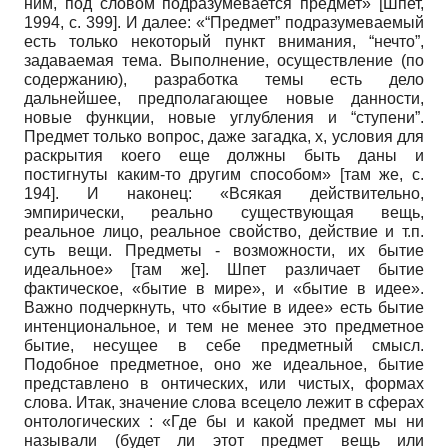
ним, под словом подразумевается предмет»
[
Шпет,
1994
, с. 399]
. И далее: «“Предмет” подразумеваемый
есть только некоторый пункт внимания, “нечто”,
задаваемая тема. Выполнение, осуществление (по
содержанию), разработка темы есть дело
дальнейшее, предполагающее новые данности,
новые функции, новые углубления и “ступени”.
Предмет только вопрос, даже загадка, х, условия для
раскрытия коего еще должны быть даны и
постигнуты каким-то другим способом» [там же, с.
194]. И наконец: «Всякая действительно,
эмпирически, реально существующая вещь,
реальное лицо, реальное свойство, действие и т.п.
суть вещи. Предметы - возможности, их бытие
идеальное» [там же]. Шпет различает бытие
фактическое, «бытие в мире», и «бытие в идее».
Важно подчеркнуть, что «бытие в идее» есть бытие
интенциональное, и тем не менее это предметное
бытие, несущее в себе предметный смысл.
Подобное предметное, оно же идеальное, бытие
представлено в онтических, или чистых, формах
слова. Итак, значение слова всецело лежит в сферах
онтологических : «Где бы и какой предмет мы ни
называли (будет ли этот предмет вещь или