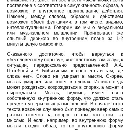
поставлена в соответствие симультанность образа, а
возможно, и внутреннее проигрывание действия.
Наконец, между словом, образом и действием
возможен обмен функциями, в том числе, видимо,
интеллектуальными. Говорим же мы о визуальном
или музыкальном мышлении. Проигрывает же
опытный дирижер во внутреннем плане за 1-2
минуты целую симфонию.
Сказанного достаточно, чтобы вернуться к
«бессловесному порыву», «бесплотному замыслу», к
ситуации, парадоксально представленной А.А.
Потебней и В. Бибихиным: «слово есть и там, где
слова нет». Слово не умирает в мысли. Скорее,
мысль умирает или тонет в словах. Истина ведь
может рождаться, возрождаться в спорах, а может и
вырождаться. Мысль, видимо, имеет свою
собственную внутреннюю форму, что должно стать
предметом серьезных размышлений. В начале этого
текста вовсе не случайно был приведен веер самых
разных ответов на вопрос о том, что стоит за
мыслью. И если, например, во внутреннюю форму
мысли входит образ, то во внутреннюю форму