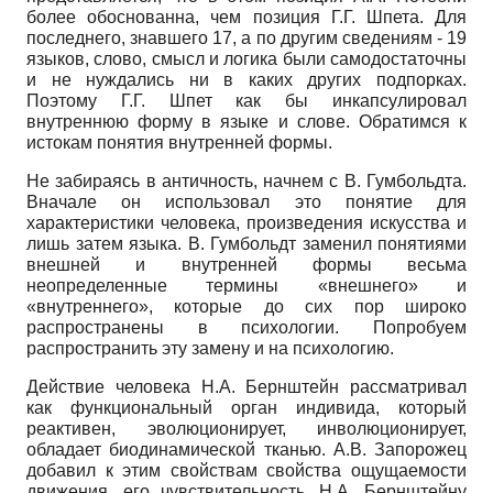
более обоснованна, чем позиция Г.Г. Шпета. Для
последнего, знавшего 17, а по другим сведениям - 19
языков, слово, смысл и логика были самодостаточны
и не нуждались ни в каких других подпорках.
Поэтому Г.Г. Шпет как бы инкапсулировал
внутреннюю форму в языке и слове. Обратимся к
истокам понятия внутренней формы.
Не забираясь в античность, начнем с В. Гумбольдта.
Вначале он использовал это понятие для
характеристики человека, произведения искусства и
лишь затем языка. В. Гумбольдт заменил понятиями
внешней и внутренней формы весьма
неопределенные термины «внешнего» и
«внутреннего», которые до сих пор широко
распространены в психологии. Попробуем
распространить эту замену и на психологию.
Действие человека Н.А. Бернштейн рассматривал
как функциональный орган индивида, который
реактивен, эволюционирует, инволюционирует,
обладает биодинамической тканью. А.В. Запорожец
добавил к этим свойствам свойства ощущаемости
движения, его чувствительность. Н.А. Бернштейну