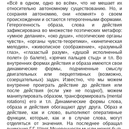
«Всё в одном, одно во всём», что не мешает их
относительно автономному существованию. Но, и
сохраняя автономию, они «помнят» о своем
происхождении и остаются гетерогенными формами.
Гетерогенность образа, слова и действия
зафиксирована во множестве поэтических метафор:
«умное делание», «око души», «поэтические органы
чувств», «органы чувств-теоретики», «кинетическая
мелодия», «живописное соображение», «разумный
глаз», «глазастый разум», «душой исполненный
полет» (о балете), «зрячих пальцев стыд» и т.п. Во
внутренних формах действия и образа имеются свои
динамические формы, подчиненные смыслу
двигательных или перцептивных (возможно,
созерцательных) задач. Известно, что мы можем
внутренне проиграть действие до действия или
после действия (если уже не поздно!), можем
манипулировать образом, трансформировать (mental
rotations) его и т.п. Динамические формы слова,
образа и действия обогащают друг друга. Образ и
действие, как и слово, выполняют оперативные
функции, которые, как и в случае слова, могут
отделяться от значения. На последнее обращал
внимание Г.Г. Шпет. Мгновенности мысли может быть