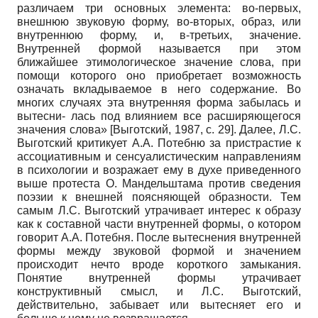
различаем три основных элемента: во-первых,
внешнюю звуковую форму, во-вторых, образ, или
внутреннюю форму, и, в-третьих, значение.
Внутренней формой называется при этом
ближайшее этимологическое значение слова, при
помощи которого оно приобретает возможность
означать вкладываемое в него содержание. Во
многих случаях эта внутренняя форма забылась и
вытесни- лась под влиянием все расширяющегося
значения слова»
[
Выготский, 1987
, с. 29]
. Далее, Л.С.
Выготский критикует А.А. Потебню за пристрастие к
ассоциативным и сенсуалистическим направлениям
в психологии и возражает ему в духе приведенного
выше протеста О. Мандельштама против сведения
поэзии к внешней поясняющей образности. Тем
самым Л.С. Выготский утрачивает интерес к образу
как к составной части внутренней формы, о котором
говорит А.А. Потебня. После вытеснения внутренней
формы между звуковой формой и значением
происходит нечто вроде короткого замыкания.
Понятие внутренней формы утрачивает
конструктивный смысл, и Л.С. Выготский,
действительно, забывает или вытесняет его и