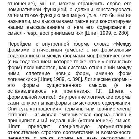
отношение), мы не можем ограничить слово его
номинативной функцией, а должны констатировать
за ним также функцию значащую , т. е., что бы мы ни
называли, мы высказываем также или констатируем
нашим высказыванием о нем его содержание и
смысл - resp., воспринимаем их»
[
Шпет, 1999
, с. 280]
.
Перейдем к внутренней форме слова: «Между
формами онтическими (вместе с их формальным
содержанием) и между формами морфологическими
(с их содержанием, которое то же, что и у онтических
форм) вклинивается, как система отношений между
ними, сплетение новых форм, именно форм
логических »
[
Шпет, 1989
, с. 398]
. Логические формы -
это формы существенного смысла (я не
останавливаюсь на претензиях Г.Г. Шпета к
формальной логике). Внутренние логические формы
сами конкретны как формы смыслового содержания.
Они суть «отношения», термины или крайние члены
которого - языковая эмпирическая форма слова и
принципиальный идеальный («отношение») смысл.
Шпет приводит специальную аргументацию
относительно строгого соответствия и возможности
перевода с языка логики на язык онтологии и