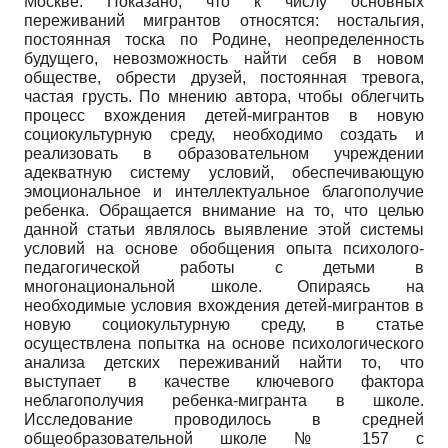
Москве. Показано, что к числу основных
переживаний мигрантов относятся: ностальгия,
постоянная тоска по Родине, неопределенность
будущего, невозможность найти себя в новом
обществе, обрести друзей, постоянная тревога,
частая грусть. По мнению автора, чтобы облегчить
процесс вхождения детей-мигрантов в новую
социокультурную среду, необходимо создать и
реализовать в образовательном учреждении
адекватную систему условий, обеспечивающую
эмоциональное и интеллектуальное благополучие
ребенка. Обращается внимание на то, что целью
данной статьи являлось выявление этой системы
условий на основе обобщения опыта психолого-
педагогической работы с детьми в
многонациональной школе. Опираясь на
необходимые условия вхождения детей-мигрантов в
новую социокультурную среду, в статье
осуществлена попытка на основе психологического
анализа детских переживаний найти то, что
выступает в качестве ключевого фактора
неблагополучия ребенка-мигранта в школе.
Исследование проводилось в средней
общеобразовательной школе № 157 с