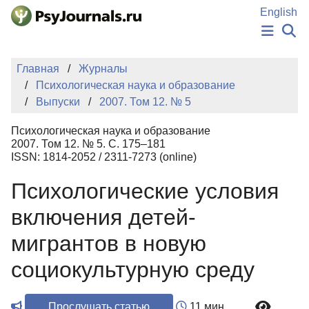
Перейти к основному содержанию
English
НОВОСТИ
Главная
Журналы
ИЗДАНИЯ
Психологическая наука и образование
АВТОРЫ
Выпуски
2007. Том 12. № 5
ПОДАТЬ РУКОПИСЬ
БАЗА ЗНАНИЙ
Психологическая наука и образование
КЛЮЧЕВЫЕ СЛОВА
2007. Том 12. № 5. С. 175–181
Регистрация
Вход
ISSN: 1814-2052 / 2311-7273 (online)
Психологические условия
включения детей-
мигрантов в новую
социокультурную среду
Прослушать статью
11 мин.