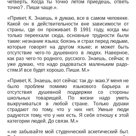
четверть. Когда ты точно летом приедешь, ответь
точно? . Пиши чаще.».
«Привет, К. Знаешь, я думаю, все в самом человеке.
Какой он в действительности вне зависимости от
страны, где он проживает. В 1991 году, когда мы
только переехали сюда, основные трудности были
такие: незнание языка; боязнь и страх перед людьми,
которые говорят на другом языке; и может быть
отсутствие чего-то душевного в людях. Наверное,
как раз чего-то родного, русского. Знаешь, сейчас я
уже думаю, что надо радоваться маленьким радо-
стям.И все будет хорошо. Пиши. М.»
«Привет, К. Знаешь, вот сейчас так ду- маю.У меня не
было проблем помимо языкового барьера и
отсутствия душевной поддержки со стороны
школьных товарищей. По жизни надо уметь
выкручиваться в любой стране. Только дураки
страдают по тому, что у них нет. Умные люди
радуются тому, что у них есть. Я себя отношу к этой
категории людей. До связи. М.»
«.не забывайте мой студенческий аскетический быт.