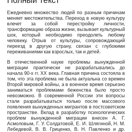
Полный текст
Ежедневно множество людей по разным причинам
меняет местожительства. Переход в новую культуру
влечет за собой перестройку личности,
трансформацию образа жизни, вызывает культурный
шок, который необходимо преодолеть любому
человеку. Отрыв от культуры, сопровождающий
переезд в другую страну, связан с глубокими
переживаниями как взрослых, так и детей.
В отечественной науке проблемы вынужденной
миграции практически не разрабатывались до
начала 90-х гг. ХХ века. Главная причина состояла в
том, что эта проблема не была актуальна со времен
Второй мировой войны, а в военное время серьезно
заниматься проблемами бежен­ства было просто
невозможно. В современной России эти вопросы
стали разрабатываться только после массового
появления вынужденных мигрантов в постсоветском
пространстве. Вклад в разработку психологических
проблем вынужденной миграции внесен А. Г.
Асмоловым, Г. У. Солда­товой, Е. И. Шлягиной, Н. М.
Лебедевой, В. В. Гриценко, В. Н. Павленко и др.