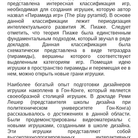
представлена интересная классификация игр,
необходимая для создания игрушек, которую автор
назвал «Пирамида игр» (The play pyramid). В основе
данной классификации лежит периодизация
интеллектуального развития Ж. Пиаже. Следует
отметить, что теория Пиаже была единственным
фундаментальным подходом, который звучал в ряде
докладов. Данная классификация была
схематически представлена в виде тетраэдра
(пирамиды), вершины которого соответствуют
выделенным категориям игр. Помещая идею
игрушки в пространство пирамиды и перемещая ее в
нем, можно открыть новые грани игрушки.
Наиболее богатый опыт подготовки дизайнеров
игрушки накопленв в Гон-Конге, который является
своеобразной столицей игрушек. В докладе Реми
Лешер (представителя школы дизайна при
политехническом университете Гон-Конга)
рассказывалось о достижениях в данной области.
Были продемонстрированы видеоматериалы с
новыми игрушками, созданными в школе дизайна.
Эти игрушки представляют собой
высокотехнологизированных интерактивных