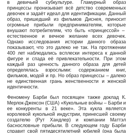
в девичьей субкультуре. Гламурный образ
принцессы пронизывает всё детство современных
девочек и задаёт идеал для идентификации. Данный
образ, пришедший из фильмов Диснея, приносит
огромные прибыли предпринимателям, которые
внушают потребителям, что быть «принцессой» –
естественное и вечное желание всех девочек.
Однако исследования истории данного образа
показывают, что это далеко не так. На протяжении
400 лет наблюдались всплески интереса к данной
фигуре и спада её привлекательности. При этом
каждый раз ценность данного образа для детей
определялась взрослыми: содержанием книг,
фильмов, модой и пр. Но образ принцессы – далеко
не единственная грань женственности и женской
идентичности.
Феномену Барби был посвящен также доклад К.
Мерлок-Джексон (США) «Кукольные войны – Барби и
ее конкуренты в 21 веке». Эта кукла является
королевой кукольной индустрии, принесшей своему
создателю (Рут Хандлер) и компании Маттэл
баснословные прибыли. В следующем году Барби
справит свой пятидесятилетний юбилей (она была