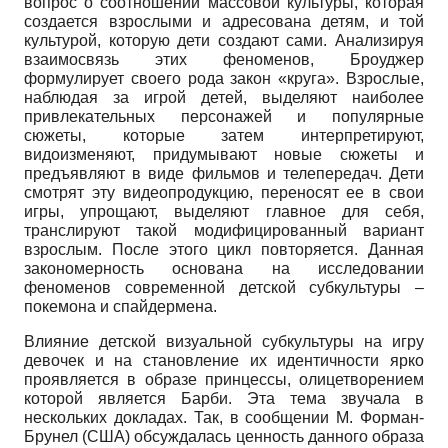
вопрос о соотношении массовой культуры, которая
создается взрослыми и адресована детям, и той
культурой, которую дети создают сами. Анализируя
взаимосвязь этих феноменов, Броуджер
формулирует своего рода закон «круга». Взрослые,
наблюдая за игрой детей, выделяют наиболее
привлекательных персонажей и популярные
сюжеты, которые затем интерпретируют,
видоизменяют, придумывают новые сюжеты и
предъявляют в виде фильмов и телепередач. Дети
смотрят эту видеопродукцию, переносят ее в свои
игры, упрощают, выделяют главное для себя,
транслируют такой модифицированный вариант
взрослым. После этого цикл повторяется. Данная
закономерность основана на исследовании
феноменов современной детской субкультуры –
покемона и спайдермена.
Влияние детской визуальной субкультуры на игру
девочек и на становление их идентичности ярко
проявляется в образе принцессы, олицетворением
которой является Барби. Эта тема звучала в
нескольких докладах. Так, в сообщении М. Форман-
Брунел (США) обсуждалась ценность данного образа