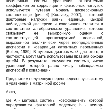
нелинейных систем уравнений относительно
коэффициентов корреляции и факторных нагрузок,
используется путевая модель дисперсионных
составляющих (рис. 4)
[
Kuravsky, 2007
]
, в которой
факторные нагрузки равны единице. Каждой
наблюдаемой дисперсии и ковариации ставится в
соответствие алгебраическое уравнение, которое
связывает ее выборочную оценку с
соответствующей прогнозируемой величиной,
выраженной аналитически через неопределенные
дисперсии и ковариа­ции латентных переменных
[
Bollen, 1989
]
. В путевых диаграммах3 для этого, в
частности, могут быть использованы правила обхода
путей4. В результате получается система, число
уравнений которой равно числу наблюдаемых
дисперсий и ковариаций.
Представим полученную переопределенную систему
n уравнений в матричной форме
Ax=b,
где A - матрица системы, коэффициенты которой
определяются факторной моделью; b - вектор-