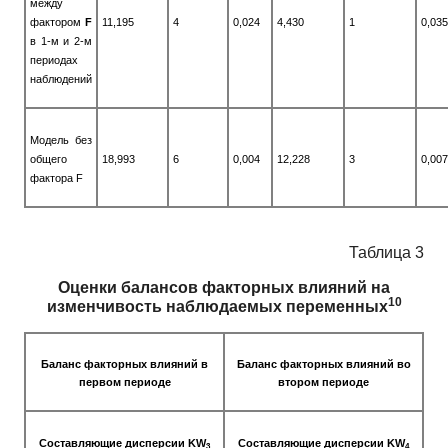
между
фактором
F
11,195
4
0,024
4,430
1
0,035
в 1-м и 2-м
периодах
наблюдений
Модель без
общего
18,993
6
0,004
12,228
3
0,007
фактора F
Таблица 3
Оценки балансов факторных влияний на
10
изменчивость наблюдаемых переменных
Баланс факторных влияний в
Баланс факторных влияний во
первом периоде
втором периоде
Составляющие дисперсии KW
Составляющие дисперсии KW
3
4