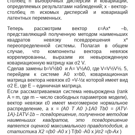
столбец n выборочных дисперсий и ковариаций,
определяемых результатами наблюдений; x - вектор-
столбец m искомых дисперсий и ковариа­ций
латентных переменных.
Теперь рассмотрим вектор ε=Ax* –b,
представляющий полученную методом наименьших
квадратов невязку псевдорешения x*
переопределенной системы. Полагая в общем
случае, что компоненты вектора невязок
коррелированны, выразим их невырожденную
ковариационную матрицу как σ2 V.
Сделав замены b=V½b0 и A= V½A0, где V=V½V½. 5,
перейдем к системе A0 x=b0, ковариационная
матрица вектора невязок ε0 =V-½ε которой имеет вид
σ2 E, где E – единичная матрица.
Если рассматриваемая система невырождена (rank
A = m, где m – число свободных параметров модели),
вектор невязки ε0 имеет многомерное нормальное
распределение, а x
= (A0 T A0 )-1A0 Tb0 = (ATV-
1A)-1ATV-1b – псевдорешение, полученное методом
наименьших квадратов, это псевдорешение
является оценкой максимального правдоподобия, а
статистика X2 =(b0 -A0 x
) T(b0 -A0 x
)/σ2 =(b-Ax
)