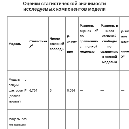
Оценки статистической значимости
исследуемых компонентов модели
Разность
Разность в
2
оценок X
числе
р
-зн
р
-
по
степеней
ние
Число
Статистика
сравнению
свободы
значе-
разн
Модель
степеней
2
X
с полной
по
свободы
оцен
ние
моделью
сравнению
2
X
с полной
моделью
Модель с
общим
фактором
F
6,764
3
0,054
—
—
—
(полная
модель)
Модель без
ковариации