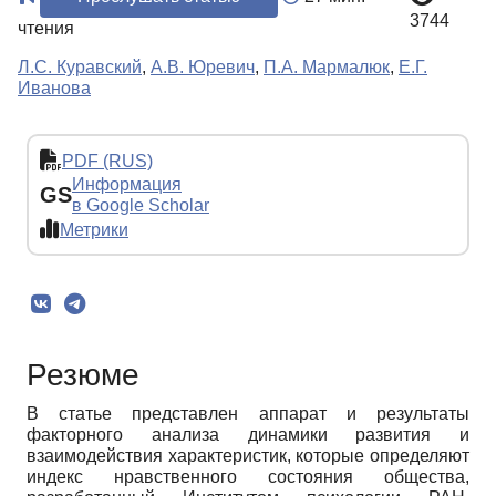
3744
чтения
Л.С. Куравский
,
А.В. Юревич
,
П.А. Мармалюк
,
Е.Г.
Иванова
PDF (RUS)
Информация
GS
в Google Scholar
Метрики
Резюме
В статье представлен аппарат и результаты
факторного анализа динамики развития и
взаимодействия характеристик, которые определяют
индекс нравственного состояния общества,