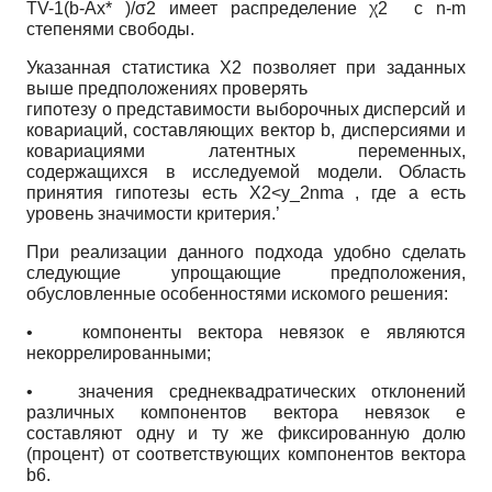
TV-1(b-Ax* )/σ2 имеет распределение χ2 с n-m
степенями свободы.
Указанная статистика X2 позволяет при заданных
выше предположениях проверять
гипотезу о представимости выборочных дисперсий и
ковариаций, составляющих вектор b, дисперсиями и
ковариациями латентных переменных,
содержащихся в исследуемой модели. Область
принятия гипотезы есть X2<y_2nma , где а есть
уровень значимости критерия.’
При реализации данного подхода удобно сделать
следующие упрощающие предположения,
обусловленные особенностями искомого решения:
•
компоненты вектора невязок е являются
некоррелированными;
•
значения среднеквадратических отклонений
различных компонентов вектора невязок е
составляют одну и ту же фиксированную долю
(процент) от соответствующих компонентов вектора
b6.