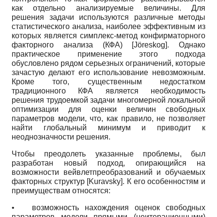
как отдельно анализируемые величины. Для
решения задачи используются различные методы
статистического анализа, наиболее эффективным из
которых является симплекс-метод конфирматорного
факторного анализа (КФА)
[
Jöreskog
]
. Однако
практическое применение этого подхода
обусловлено рядом серьезных ограничений, которые
зачастую делают его использование невозможным.
Кроме того, существенным недостатком
традиционного КФА является необходимость
решения трудоемкой задачи многомерной локальной
оптимизации для оценки величин свободных
параметров модели, что, как правило, не позволяет
найти глобальный минимум и приводит к
неоднозначности решения.
Чтобы преодолеть указанные проблемы, был
разработан новый подход, опирающийся на
возможности вейвлетпреобразований и обучаемых
факторных структур
[
Kuravsky
]
. К его особенностям и
преимуществам относятся:
•
возможность нахождения оценок свободных
параметров модели прямыми (не­итерационными)