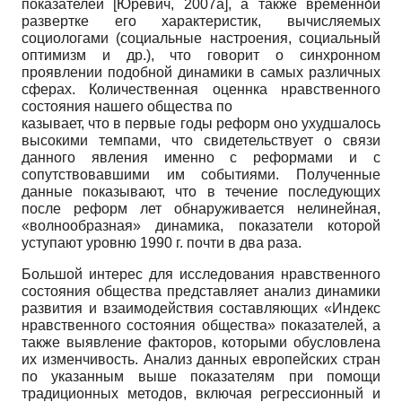
показателей
[
Юревич, 2007а
]
, а также временно́й
развертке его характеристик, вычисляемых
социологами (социальные настроения, социальный
оптимизм и др.), что говорит о синхронном
проявлении подобной динамики в самых различных
сферах. Количественная оценнка нравственного
состояния нашего общества по­
казывает, что в первые годы реформ оно ухудшалось
высокими темпами, что свидетельствует о связи
данного явления именно с реформами и с
сопутствовавшими им событиями. Полученные
данные показывают, что в течение последующих
после реформ лет обнаруживается нелинейная,
«волнообразная» динамика, показатели которой
уступают уровню 1990 г. почти в два раза.
Большой интерес для исследования нравственного
состояния общества представляет анализ динамики
развития и взаимодействия составляющих «Индекс
нравственного состояния общества» показателей, а
также выявление факторов, которыми обусловлена
их изменчивость. Анализ данных европейских стран
по указанным выше показателям при помощи
традиционных методов, включая регрессионный и