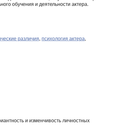
ого обучения и деятельности актера.
нческие различия
,
психология актера
,
ариантность и изменчивость личностных