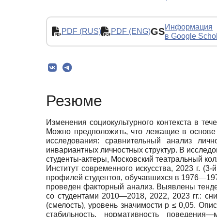
Информация
GS
PDF (RUS)
PDF (ENG)
в Google Scho
Резюме
Изменения социокультурного контекста в теч
Можно предположить, что лежащие в основе
исследования: сравнительный анализ личн
инвариантных личностных структур. В исследов
студенты-актеры, Московский театральный коллед
Институт современного искусства, 2023 г. (3
профилей студентов, обучавшихся в 1976—1979
проведен факторный анализ. Выявлены тенден
со студентами 2010—2018, 2022, 2023 гг.: сн
(смелость), уровень значимости p ≤ 0,05. О
стабильность, нормативность поведения—