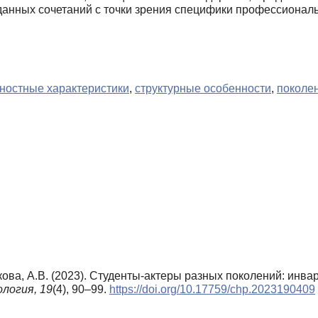
нных сочетаний с точки зрения специфики профессиональн
ностные характеристики
,
структурные особенности
,
поколе
акова, А.В. (2023). Студенты-актеры разных поколений: инв
ология,
19
(4), 90–99.
https://doi.org/10.17759/chp.2023190409