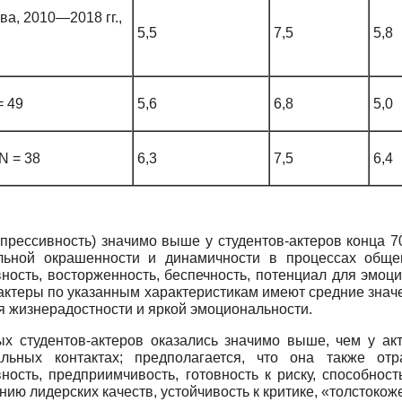
а, 2010—2018 гг.,
5,5
7,5
5,8
= 49
5,6
6,8
5,0
N = 38
6,3
7,5
6,4
прессивность) значимо выше у студентов-актеров конца 7
ьной окрашенности и динамичности в процессах обще
вность, восторженность, беспечность, потенциал для эмо
ктеры по указанным характеристикам имеют средние значен
 жизнерадостности и яркой эмоциональности.
х студентов-актеров оказались значимо выше, чем у акт
альных контактах; предполагается, что она также от
ность, предприимчивость, готовность к риску, способнос
ию лидерских качеств, устойчивость к критике, «толстокож