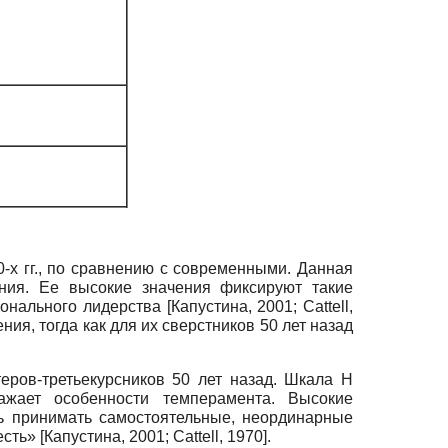
0-х гг., по сравнению с современными. Данная
ния. Ее высокие значения фиксируют такие
ционального лидерства
[
Капустина, 2001
;
Cattell,
ия, тогда как для их сверстников 50 лет назад
еров-третьекурсников 50 лет назад. Шкала Н
ражает особенности темперамента. Высокие
ть принимать самостоятельные, неординарные
есть»
[
Капустина, 2001
;
Cattell, 1970
]
.