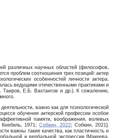
лей различных научных областей (философов,
ается проблем соотношения трех позиций: актер
ологических особенностей личности актера.
далась ведущими отечественными практиками и
 Таиров, Е.Б. Вахтангов и др.). К сожалению,
много.
деятельности, важно как для психологической
процессе обучения актерской профессии особое
 аффективной памяти, воображения, волевых
;
Кнебель, 1971
;
Собкин, 2022
;
Собкин, 2021
]
.
сти важны такие качества, как пластичность и
вербальной и вербальной экспрессии
[
Макеева,