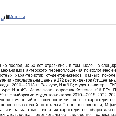
Метрики
lar
ение последних 50 лет отразились, в том числе, на специ
 механизмов актерского перевоплощения психологические
остных характеристик студентов-актеров разных поко
ании использованы данные 172 респондентов (студенты-акт
ж, 2010—2018 гг. (3-й курс, N = 91); студенты-актеры, ГИТИ
-й курс, N = 49). Использован опросник Кеттелла «16 PF»
 гг. с выборками студентов-актеров 2010—2018, 2022, 202
ции изменений выраженности личностных характеристик у 
ижение показателей по шкалам F (экспрессивность), М (м
писаны инвариантные сочетания характеристик, общих для
мечтательность», эмоциональное лидерство, радикал