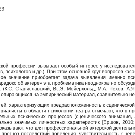
23
ской профессии вызывает особый интерес у исследовате
ов, психологов и др.). При этом основной круг вопросов кас
ое значение приобретает задача выявления именно псих
радокс об актере» эта проблематика неоднократно обсуж
 (К.С. Станиславский, Вс.Э. Мейерхольд, М.А. Чехов, А.Я.
, опирающихся на эмпирический материал, сравнительно не
тей, характеризующих предрасположенность к сценической 
пециалисты в области психологии театра отмечают, что в 
дельных психических процессов (сценического внимания,
нально значимых личностных характеристик
[
Ершов, 2010
казывают, что для профессиональной актерской деятельно
 прогноз последствий поведения, чувствительность к не