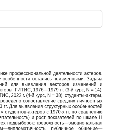
фике профессиональной деятельности актеров.
 особенности остались неизменными. Задача
лений для выявления векторов изменений и
еры, ГИТИС, 1976—1979 гг. (3-й курс, N = 14);
С, 2022 г. (4-й курс, N = 38); студенты-актеры,
. Проведено сопоставление средних личностных
3 гг. Для выявления структурных особенностей
студентов-актеров с 1970-х гг. по сравнению
ечтательность) и рост показателей по шкале Н
 всех подвыборок: тревожность—эмоциональная
изм—дипломатичность, публичное общение—