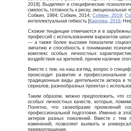
2019
]
. Выделяют и специфические психологич
смелость, готовность к риску, эмоциональная
Собкин, 1984
;
Собкин, 2014
;
Собкин, 2019
;
Со
интеллектуальная гибкость
[
Карпова, 2016
;
Неф
Схожие тенденции отмечаются и в зарубежных
профессий с использованием вариантов шкал 
— а также более высокие показатели социал
эмпатию и способность к пониманию психиче
комплекс особых личностных характеристи
воздействия на зрителей, причем наличие это
Вместе с тем, на наш взгляд, вопрос о специф
происходит развитие и профессиональное 
традиционные виды деятельности актера в те
сериалов, разнообразных проектах с использо
Таким образом, можно предположить, что с
особых личностных качеств, которые, поми
Понятно, что своеобразие проявлений со
профессиональной подготовке. Именно в этой
актеров разных поколений. Вместе с тем 
изменений, позволяет выявить и универсал
перевоплощения.