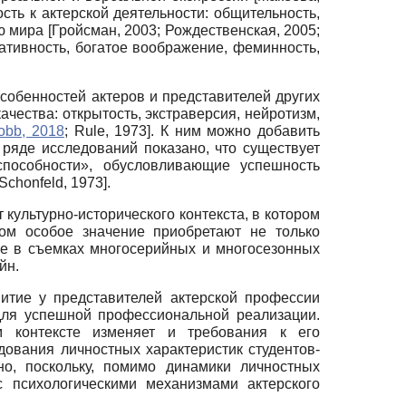
ть к актерской деятельности: общительность,
ию мира
[
Гройсман, 2003
;
Рождественская, 2005
;
ативность, богатое воображение, феминность,
собенностей актеров и представителей других
ества: открытость, экстраверсия, нейротизм,
obb, 2018
;
Rule, 1973
]
. К ним можно добавить
 ряде исследований показано, что существует
способности», обусловливающие успешность
Schonfeld, 1973
]
.
 культурно-исторического контекста, в котором
том особое значение приобретают не только
тие в съемках многосерийных и многосезонных
йн.
итие у представителей актерской профессии
для успешной профессиональной реализации.
м контексте изменяет и требования к его
дования личностных характеристик студентов-
о, поскольку, помимо динамики личностных
с психологическими механизмами актерского