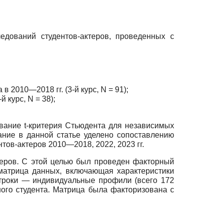
едований студентов-актеров, проведенных с
2010—2018 гг. (3-й курс, N = 91);
 курс, N = 38);
вание t-критерия Стьюдента для независимых
ние в данной статье уделено сопоставлению
тов-актеров 2010—2018, 2022, 2023 гг.
теров. С этой целью был проведен факторный
матрица данных, включающая характеристики
строки — индивидуальные профили (всего 172
ного студента. Матрица была факторизована с