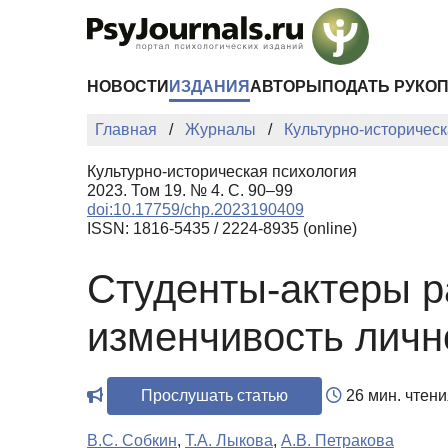
Перейти к основному содержанию
НОВОСТИ
ИЗДАНИЯ
АВТОРЫ
ПОДАТЬ РУКО
Главная
Журналы
Культурно-историческ
Культурно-историческая психология
2023. Том 19. № 4. С. 90–99
doi:10.17759/chp.2023190409
ISSN: 1816-5435 / 2224-8935 (online)
Студенты-актеры р
изменчивость личн
Прослушать статью
26 мин. чтени
В.С. Собкин
,
Т.А. Лыкова
,
А.В. Петракова