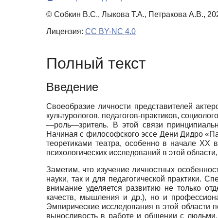
© Собкин В.С., Лыкова Т.А., Петракова А.В., 20
Лицензия:
CC BY-NC 4.0
Полный текст
Введение
Своеобразие личности представителей актер
культурологов, педагогов-практиков, социолог
—роль—зритель. В этой связи принципиальн
Начиная с философского эссе Дени Дидро «Па
теоретиками театра, особенно в начале ХХ в.
психологических исследований в этой области
Заметим, что изучение личностных особеннос
науки, так и для педагогической практики. С
внимание уделяется развитию не только от
качеств, мышления и др.), но и профессио
Эмпирические исследования в этой области по
выносливость в работе и общении с людьми,