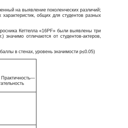
ленный на выявление поколенческих различий;
характеристик, общих для студентов разных
просника Кеттелла «16PF» были выявлены три
.) значимо отличаются от студентов-актеров,
аллы в стенах, уровень значимости p≤0.05)
актичность—
тательность