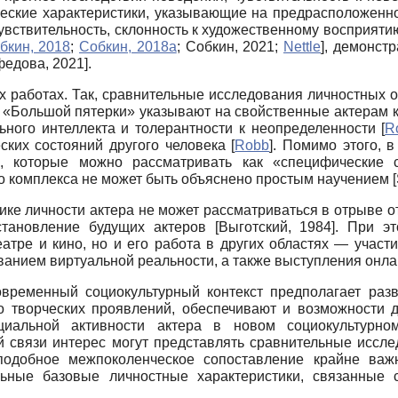
еские характеристики, указывающие на предрасположеннос
 чувствительность, склонность к художественному восприят
бкин, 2018
;
Собкин, 2018а
;
Собкин, 2021
;
Nettle
]
, демонстр
едова, 2021
]
.
 работах. Так, сравнительные исследования личностных о
«Большой пятерки» указывают на свойственные актерам кач
ьного интеллекта и толерантности к неопределенности
[
R
ских состояний другого человека
[
Robb
]
. Помимо этого, в
к, которые можно рассматривать как «специфические 
го комплекса не может быть объяснено простым научением
[
ике личности актера не может рассматриваться в отрыве от
становление будущих актеров
[
Выготский, 1984
]
. При э
атре и кино, но и его работа в других областях — учас
ванием виртуальной реальности, а также выступления онла
овременный социокультурный контекст предполагает разв
мо творческих проявлений, обеспечивают и возможности 
циальной активности актера в новом социокультурно
 связи интерес могут представлять сравнительные иссле
подобное межпоколенческое сопоставление крайне важн
ьные базовые личностные характеристики, связанные 