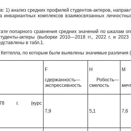
в: 1) анализ средних профилей студентов-актеров, направ
а инвариантных комплексов взаимосвязанных личностных 
тате попарного сравнения средних значений по шкалам о
денты-актеры (выборки 2010—2018 гг., 2022 г. и 2023 г
дставлены в табл.1.
Кеттелла, по которым были выявлены значимые различия (б
F
H
M
сдержанность—
Робость—
Пр
экспрессивность
смелость
меч
78 г. (курс
7,9
5,1
7,6