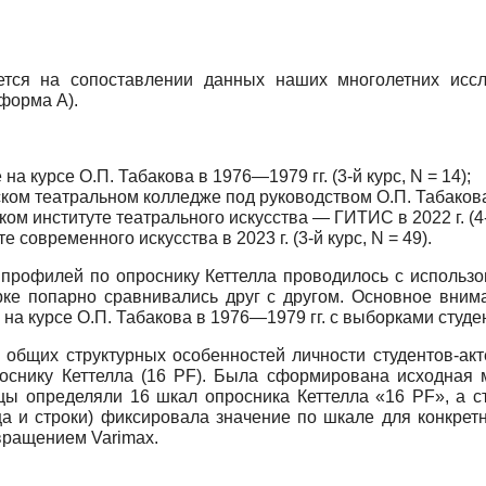
тся на сопоставлении данных наших многолетних иссл
форма А).
 курсе О.П. Табакова в 1976—1979 гг. (3-й курс, N = 14);
ом театральном колледже под руководством О.П. Табакова в 
м институте театрального искусства — ГИТИС в 2022 г. (4-й
 современного искусства в 2023 г. (3-й курс, N = 49).
профилей по опроснику Кеттелла проводилось с использо
ке попарно сравнивались друг с другом. Основное внима
а курсе О.П. Табакова в 1976—1979 гг. с выборками студен
 общих структурных особенностей личности студентов-ак
оснику Кеттелла (16 PF). Была сформирована исходная 
цы определяли 16 шкал опросника Кеттелла «16 PF», а 
ца и строки) фиксировала значение по шкале для конкрет
вращением Varimax.