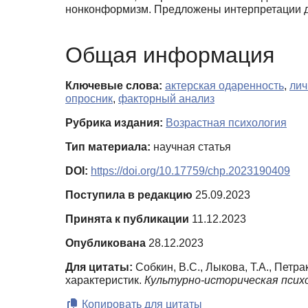
нонконформизм. Предложены интерпретации да
Общая информация
Ключевые слова:
актерская одаренность
,
лич
опросник
,
факторный анализ
Рубрика издания:
Возрастная психология
Тип материала:
научная статья
DOI:
https://doi.org/10.17759/chp.2023190409
Поступила в редакцию
25.09.2023
Принята к публикации
11.12.2023
Опубликована
28.12.2023
Для цитаты:
Собкин, В.С., Лыкова, Т.А., Петр
характеристик.
Культурно-историческая псих
Копировать для цитаты