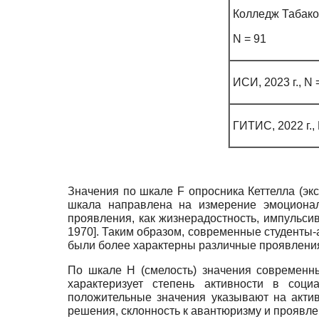
Колледж Табаков
N = 91
ИСИ, 2023 г., N 
ГИТИС, 2022 г., 
Значения по шкале F опросника Кеттелла (экс
шкала направлена на измерение эмоционал
проявления, как жизнерадостность, импульси
1970
]
. Таким образом, современные студенты-а
были более характерны различные проявления
По шкале Н (смелость) значения современны
характеризует степень активности в соци
положительные значения указывают на актив
решения, склонность к авантюризму и проявлен