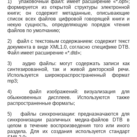
1)
упаковочный файл: имеет расширение «*.opf»;
формируется из открытой структуры электронной
книги; он содержит метаданные, описывающие
список всех файлов цифровой говорящей книги и
некую сущность, определяющую порядок чтения
файлов по умолчанию;
2)
файл с текстовым содержанием: содержит текст
документа в виде XML1.0, согласно специфике DTB.
Файл имеет расширение «*.dtd»;
3)
аудио файлы: могут содержать записи как
синтезированной, так и живой дикторской речи.
Используется широкораспространен­ный формат
mp3;
4)
файл изображений: визуализация для
обыкновенных дисплеев. Используются также
распространенные форматы;
5)
файлы синхронизации: предназначаются для
синхронизации различных медиа-файлов DTB в
целом в течение воспроизведения того или иного
раздела. Для их создания используется стандарт