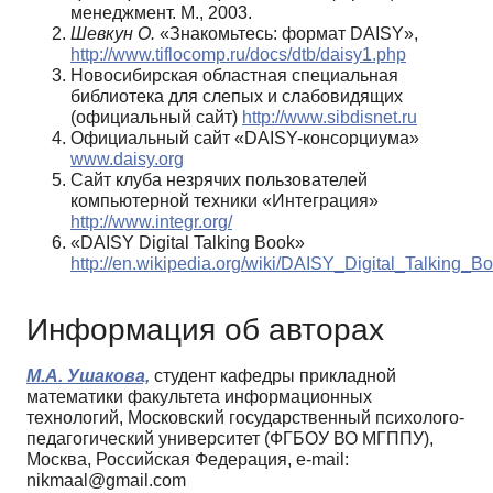
менеджмент. М., 2003.
Шевкун О.
«Знакомьтесь: формат DAISY»,
http://www.tiflocomp.ru/docs/dtb/daisy1.php
Новосибирская областная специальная
библиотека для слепых и слабовидящих
(официальный сайт)
http://www.sibdisnet.ru
Официальный сайт «DAISY-консорциума»
www.daisy.org
Сайт клуба незрячих пользователей
компьютерной техники «Интеграция»
http://www.integr.org/
«DAISY Digital Talking Book»
http://en.wikipedia.org/wiki/DAISY_Digital_Talking_B
Информация об авторах
М.А. Ушакова,
студент кафедры прикладной
математики факультета информационных
технологий, Московский государственный психолого-
педагогический университет (ФГБОУ ВО МГППУ),
Москва, Российская Федерация, e-mail:
nikmaal@gmail.com