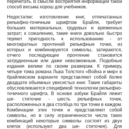
перечитать. В смысле восприятия информации такой
способ весьма хорош для учебников.
Недостатки: изготовление книг, отпечатанных
рельефно-точечным шрифтом Брай­ля, требует
больших материальных, трудовых и временных
затрат; к сожалению, такие книги довольно быстро
теряют пригодность к использованию - от
многократных прочтений рельефные точки, из
которых и комбинируются символы, затираются,
отчего последующее прочтение становится
затрудненным или даже невозможным. Подобные
издания велики по своим размерам. К примеру,
четыре тома романа Льва Толстого «Война и мир» в
брайлевском варианте представляют собой более
двадцати объемных увесистых книг. Такие габариты
обусловливаются спецификой технологии рельефно-
точечного шрифта. В основе азбуки Брайля лежит
ше- ститочие - шесть рельефных точек,
расположенных в два столбца по три точки в каждом.
Комбинации этих точек и представляют собой
символы, но в силу ограниченности числа таких
комбинаций некоторые символы состоят из двух
клеток (используют два ше- ститочия). Для