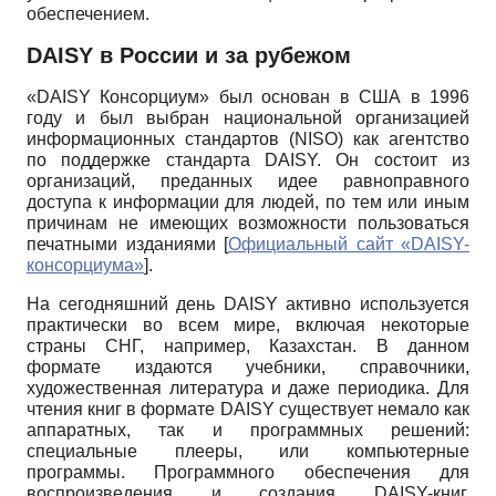
обеспечением.
DAISY в России и за рубежом
«DAISY Консорциум» был основан в США в 1996
году и был выбран национальной организацией
информационных стандартов (NISO) как агентство
по поддержке стандарта DAISY. Он состоит из
организаций, преданных идее равноправного
доступа к информации для людей, по тем или иным
причинам не имеющих возможности пользоваться
печатными изданиями
[
Официальный сайт «DAISY-
консорциума»
]
.
На сегодняшний день DAISY активно используется
практически во всем мире, включая некоторые
страны СНГ, например, Казахстан. В данном
формате издаются учебники, справочники,
художественная литература и даже периодика. Для
чтения книг в формате DAISY существует немало как
аппаратных, так и программных решений:
специальные плееры, или компьютерные
программы. Программного обеспечения для
воспроизведения и создания DAISY-книг,