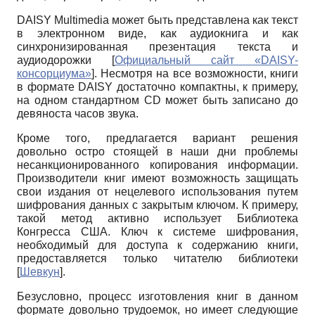
DAISY Multimedia может быть представлена как текст
в электронном виде, как аудио­книга и как
синхронизированная презентация текста и
аудиодорожки
[
Официальный сайт «DAISY-
консорциума»
]
. Несмотря на все возможности, книги
в формате DAISY достаточно компактны, к примеру,
на одном стандартном CD может быть записано до
девяноста часов звука.
Кроме того, предлагается вариант решения
довольно остро стоящей в наши дни проблемы
несанкционированного копирования информации.
Производители книг имеют возможность защищать
свои издания от нецеле­вого использования путем
шифрования данных с закрытым ключом. К примеру,
такой метод активно использует Библиотека
Конгресса США. Ключ к системе шифрования,
необходимый для доступа к содержанию книги,
предоставляется только читателю библиотеки
[
Шевкун
]
.
Безусловно, процесс изготовления книг в данном
формате довольно трудоемок, но имеет следующие