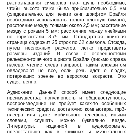
распознавания символов нао- щупь необходимо,
чтобы высота точки была приблизительно 0,5 мм
(следовательно, для печати книг шрифтом Брайля
необходимо использовать только плотную бумагу);
расстояние между точками около 2,5 мм; расстояние
между строками 5 мм; расстояние между ячейками
по горизонтали 3,75 мм. Стандартная книжная
страница содержит 25 строк по 32 символа. Отсюда,
путем несложных расчетов, легко представить
размеры изданий. В связи с особенностями
рельефно-точечного шрифта Брайля (письмо справа
налево, чтение слева направо), таким алфавитом
овладевают не все, если речь идет о людях,
потерявших зрение во взрослом возрасте. Это
существенно.
Аудиокниги. Данный способ имеет следующие
преимущества: популярность и общедоступность,
воспроизведение не требует каких-то особенных
технических средств, достаточно компьютера, mp3-
плеера или даже мобильного телефона, иными
словами, слушать можно буквально везде.
Литературы, изданной в аудиоформате,
предостаточно как в книжных и музыкальных