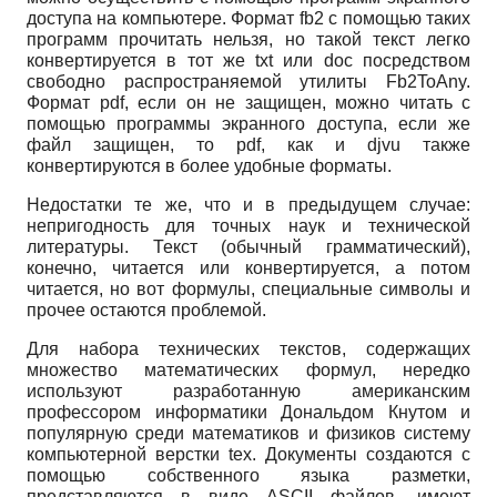
доступа на компьютере. Формат fb2 с помощью таких
программ прочитать нельзя, но такой текст легко
конвертируется в тот же txt или doc посредством
свободно распространяемой утилиты Fb2ToAny.
Формат pdf, если он не защищен, можно читать с
помощью программы экранного доступа, если же
файл защищен, то pdf, как и djvu также
конвертируются в более удобные форматы.
Недостатки те же, что и в предыдущем случае:
непригодность для точных наук и технической
литературы. Текст (обычный грамматический),
конечно, читается или конвертируется, а потом
читается, но вот формулы, специальные символы и
прочее остаются проблемой.
Для набора технических текстов, содержащих
множество математических формул, нередко
используют разработанную американским
профессором информатики Дональ­дом Кнутом и
популярную среди математиков и физиков систему
компьютерной верстки tex. Документы создаются с
помощью собственного языка разметки,
представляются в виде ASCII файлов, имеют