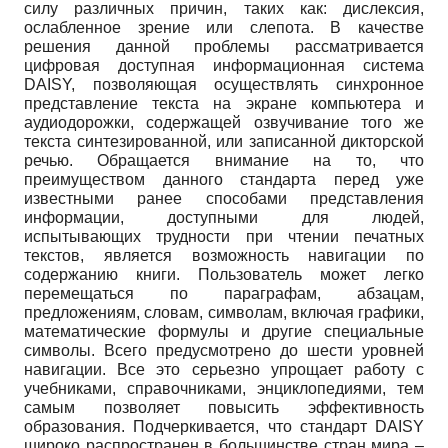
силу различных причин, таких как: дислексия,
ослабленное зрение или слепота. В качестве
решения данной проблемы рассматривается
цифровая доступная информационная система
DAISY, позволяющая осуществлять синхронное
представление текста на экране компьютера и
аудиодорожки, содержащей озвучивание того же
текста синтезированной, или записанной дикторской
речью. Обращается внимание на то, что
преимуществом данного стандарта перед уже
известными ранее способами представления
информации, доступными для людей,
испытывающих трудности при чтении печатных
текстов, является возможность навигации по
содержанию книги. Пользователь может легко
перемещаться по параграфам, абзацам,
предложениям, словам, символам, включая графики,
математические формулы и другие специальные
символы. Всего предусмотрено до шести уровней
навигации. Все это серьезно упрощает работу с
учебниками, справочниками, энциклопедиями, тем
самым позволяет повысить эффективность
образования. Подчеркивается, что стандарт DAISY
широко распространен в большинстве стран мира –