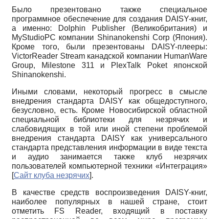
Было презентовано также специальное
программное обеспечение для создания DAISY-книг,
а именно: Dolphin Publisher (Великобритания) и
MyStudioPC компании Shinanokenshi Corp (Япония).
Кроме того, были презентованы DAISY-плееры:
VictorReader Stream канадской компании HumanWare
Group, Milestone 311 и PlexTalk Poket японской
Shinanokenshi.
Иными словами, некоторый прогресс в смысле
внедрения стандарта DAISY как общедоступного,
безусловно, есть. Кроме Новосибирской областной
специальной библиотеки для незрячих и
слабовидящих в той или иной степени проблемой
внедрения стандарта DAISY как универсального
стандарта представления информации в виде текста
и аудио занимается также клуб незрячих
пользователей компьютерной техники «Интеграция»
[
Сайт клуба незрячих
]
.
В качестве средств воспроизведения DAISY-книг,
наиболее популярных в нашей стране, стоит
отметить FS Reader, входящий в поставку