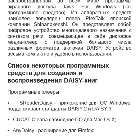
распространенной во всем мире программы
экранного доступа Jaws For Windows (как
программное средство). Из аппаратных средств
наиболее популярен плеер PlexTalk японской
компании Shinanokenshi. Он представляет собой
цифровое устройство многоцелевого назначения с
синтезом речи, совмещающее в себе диктофон
медиа-плеер с поддержкой большого числа
различных форматов, включая DAISY. Устройство
весьма компактно и удобно в использовании.
Список некоторых программных
средств для создания и
воспроизведения DAISY-книг
Программные плееры
•
FSReaderDaisy - приложение для ОС Windows,
поддерживает стандарты DAISY 2 и DAISY 3;
•
CUCAT Olearia свободное ПО для Mac Os X;
•
AnyDaisy - расширение для Firefox;