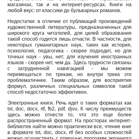
магазинах, так и на интернет-ресурсах. Книги на
любой вкус: от классики до бульварных романов.
Недостатки: в отличие от публикаций произведений
художественной литературы, предназначенных для
широкого круга читателей, для целей образования
такой способ годится лишь отчасти. В частности, для
некоторых гуманитарных наук, таких как история,
психология, педагогика - скорее подходит, но для
точных наук - увы, нет; для изучения иностранных
языков - скорее нет, чем да. Здесь трудности связаны
с затрудненной навигацией - мы можем
перемещаться по трекам, но внутри трека это
проблематичнее. Таким образом, для восприятия
формул, различных специальных символов такой
способ недостаточно эффективен.
Электронные книги. Речь идет о таких форматах как
txt, doc, docx, rtf, fb2, pdf, djvu. К числу преимуществ
здесь можно отнести то, что это еще более
распространенный формат. На просторах интернет-
библиотек найти можно практически все, чтение книг
в формате txt, doc, docx, rtf без особых сложностей
можно осуществить с помощью программ экранного