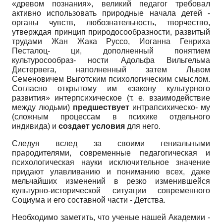
«древом познания», великий педагог требовал
активно использовать природные начала детей -
органы чувств, любознательность, творчество,
утверждая принцип природосообразности, развитый
трудами Жан Жака Руссо, Иоганна Генриха
Песталоц- ци, дополненный понятием
культуросообраз- ности Адольфа Вильгельма
Дистервега, наполненный затем Львом
Семеновичем Вы­готским психологическим смыслом.
Согласно открытому им «закону культурного
развития» интерпсихическое (т. е. взаимодействие
между людьми)
предшествует
интрапсихическо- му
(сложным процессам в психике отдельного
индивида) и
создает условия
для него.
Следуя вслед за своими гениальными
прародителями, современные педагогическая и
психологическая науки исключительное значение
придают улавливанию и пониманию всех, даже
мельчайших изменений в резко изменившейся
культурно-исторической ситуации современного
Социума и его составной части - Детства.
Необходимо заметить, что ученые нашей Академии -