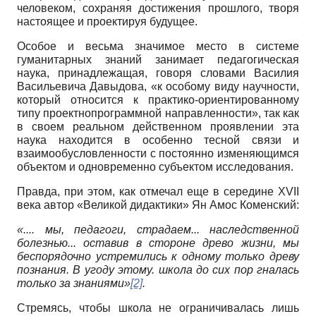
человеком, сохраняя достижения прошлого, творя
настоящее и проектируя будущее.
Особое и весьма значимое место в системе
гуманитарных знаний занимает педагогическая
наука, принадлежащая, говоря словами Василия
Васильевича Давыдова, «к особому виду научности,
который относится к практико-ориентированному
типу проектно­программной направленности», так как
в своем реальном действенном проявлении эта
наука находится в особенно тесной связи и
взаимообусловленности с постоянно изменяющимся
объектом и одновременно субъектом исследования.
Правда, при этом, как отмечал еще в середине XVII
века автор «Великой дидактики» Ян Амос Коменский:
«.... мы, педагоги, страдаем... наследственной
болезнью... оставив в стороне древо жизни, мы
беспорядочно устремились к одному только древу
познания. В угоду этому. школа до сих пор гналась
только за знаниями»
[2]
.
Стремясь, чтобы школа не ограничивалась лишь