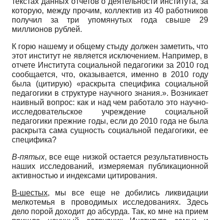
текстах данных отчетов о деятельности института, за
которую, между прочим, коллектив из 40 работников
получил за три упомянутых года свыше 29
миллионов рублей.
К горю нашему и общему стыду должен заметить, что
этот институт не является исключением. Например, в
отчете Института социальной педагогики за 2010 год
сообщается, что, оказывается, именно в 2010 году
была (цитирую) «раскрыта специфика социальной
педагогики в структуре научного знания.». Возникает
наивный вопрос: как и над чем работало это научно-
исследовательское учреждение социальной
педагогики прежние годы, если до 2010 года не была
раскрыта сама сущность социальной педагогики, ее
специфика?
В-пятых
, все еще низкой остается результативность
наших исследований, измеряемая публикационной
активностью и индексами цитирования.
В-шестых,
мы все еще не добились ликвидации
мелкотемья в проводимых исследованиях. Здесь
дело порой доходит до абсурда. Так, ко мне на прием