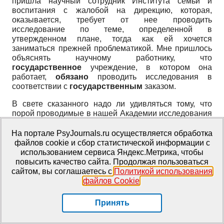
пришла научный сотрудник Института семьи и
воспитания с жалобой на дирекцию, которая,
оказывается, требует от нее проводить
исследование по теме, определенной в
утвержденном плане, тогда как ей хочется
заниматься прежней проблематикой. Мне пришлось
объяснять научному работнику, что
государственное
учреждение, в котором она
работает,
обязано
проводить исследования в
соответствии с
государственным
заказом.
В свете сказанного надо ли удивляться тому, что
порой проводимые в нашей Академии исследования
недостаточно (обратите внимание, как я
«интеллигентно» выражаюсь) способствуют
На портале PsyJournals.ru осуществляется обработка
научному обеспечению решения актуальных
файлов cookie и сбор статистической информации с
проблем развития человека и построения системы
использованием сервиса Яндекс.Метрика, чтобы
образования, отвечающей социальным, культурным,
повысить качество сайта. Продолжая пользоваться
экономическим, технологическим изменениям
сайтом, вы соглашаетесь с
Политикой использования
общества, новым потребностям растущих людей и
файлов Cookie
.
запросам населения.
Принять
Работы некоторых сотрудников не выходят за рамки
изучения вопросов, зачастую уже решенных в науке,