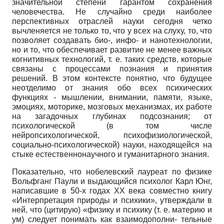
значительной степени гарантом сохранения
человечества. Не случайно среди наиболее
перспективных отраслей науки сегодня четко
вычленяется не только то, что у всех на слуху, то, что
позволяет создавать био-, инфо- и нанотехнологии,
но и то, что обеспечивает развитие не менее важных
когнитивных технологий, т. е. таких средств, которые
связаны с процессами познания и принятия
решений. В этом контексте понятно, что будущее
неотделимо от знания обо всех психических
функциях - мышлении, внимании, памяти, языке,
эмоциях, моторике, мозговых механизмах, их работе
на загадочных глубинах подсознания; от
психологической (в том числе
нейропсихологической, психофизиологической,
социально-психологической) науки, находящейся на
стыке естественнонаучного и гуманитарного знания.
Показательно, что нобелевский лауреат по физике
Вольфганг Паули и выдающийся психолог Карл Юнг,
написавшие в 50-х годах ХХ века совместно книгу
«Интерпретация природы и психики», утверждали в
ней, что (цитирую) «физику и психику (т. е. материю и
ум) следует понимать как взаимодополни- тельные