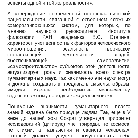
аспекты одной и той же реальности».
А утверждение современной постнеклас­сической
рациональности, связанной с освоением сложных
саморазвивающихся систем, для которых, по
мнению научного руководителя Института
философии РАН академика В.С. Степина,
характерен учет ценностных факторов человеческого
мироотношения, реальность творческой
составляющей деятельности людей,
обеспечивающей саморазвитие,
«самостроительство» субъектов этой деятельности,
актуализирует роль и значимость всего спектра
гуманитарных наук
, так как именно эти науки могут
и должны создавать и предлагать смыслы, образы,
имиджи, идеалы, необходимые человечеству,
отдельно взятому народу и каждому человеку.
Понимание значимости гуманитарного пласта
знаний издавна было присуще людям. Так, еще в V
веке до нашей эры Сократ утверждал приоритет
исследований (цитирую) «не природы, не космоса,
не стихий, а назначения и свойств человека»,
который должен увидеть, почувствовать себя