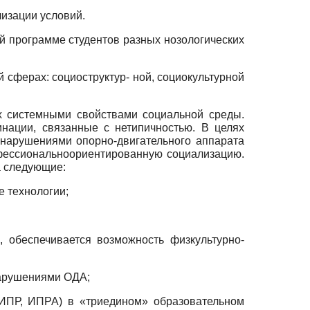
изации условий.
й программе студентов разных нозологических
сферах: социоструктур- ной, социокультурной
х системными свойствами социальной среды.
нации, связанные с нетипичностью. В целях
нарушениями опорно-двигательного аппарата
фессионально­ориентированную социализацию.
а следующие:
е технологии;
, обеспечивается возможность физкультурно-
нарушениями ОДА;
(ИПР, ИПРА) в «триедином» образовательном