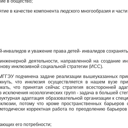
ие в общество;
ятие в качестве компонента людского многообразия и части
й-инвалидов и уважение права детей- инвалидов сохранят
-инженерной деятельности, направленной на создание ин
ву инклюзив­ной социальной стратегии (ИСС).
 МГГЭУ подчинена задаче реализации вышеуказанных при
кнуть, что инклюзия осуществляется в нашем вузе пр
мать, что принятая сейчас стратегия всесторонней ад
 исключения нозологических групп - задача в большей ст
руктурная адаптация образовательной организации к спец
клюзии, потому что кроме пространственных барьеров
етодически корректная работа по преодолению барьеров 
вающих его потребности;