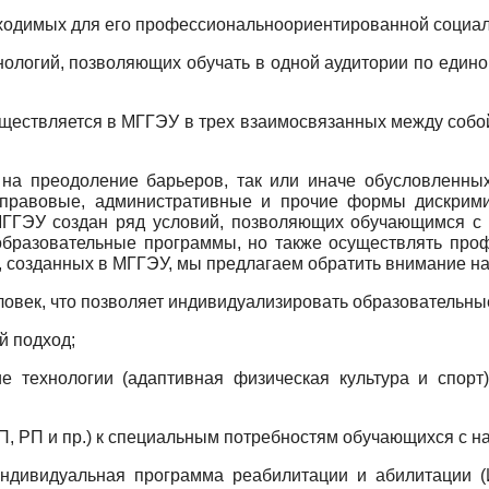
бходимых для его профессионально­ориентированной социал
ологий, позволяющих обучать в одной аудитории по едино
ществляется в МГГЭУ в трех взаимосвязанных между собой 
на преодоление барьеров, так или иначе обусловленны
правовые, административные и прочие формы дискрими
МГГЭУ создан ряд условий, позволяющих обучающимся с 
образовательные программы, но также осуществлять про
, созданных в МГГЭУ, мы предлагаем обратить внимание н
еловек, что позволяет индивидуализировать образовательны
й подход;
ие технологии (адаптивная физическая культура и спорт)
ОП, РП и пр.) к специальным потребностям обучающихся с 
индивидуальная программа реабилитации и абилитации 