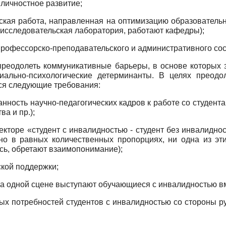
личностное развитие;
ьская работа, направленная на оптимизацию образователь
-исследовательская лаборатория, работают кафедры);
 профессорско-преподавательского и административного со
реодолеть коммуникативные барьеры, в основе которых 
ально-психологические детерминанты. В целях преодо
ся следующие требования:
ванность научно-педагогических кадров к работе со студе
а и пр.);
екторе «студент с инвалидностью
-
студент без инвалидно
но в равных количественных пропорциях, ни одна из эт
ь, обретают взаимопонимание);
ской поддержки;
на одной сцене выступают обучающиеся с инвалидностью вме
ых потребностей студентов с инвалидностью со стороны р