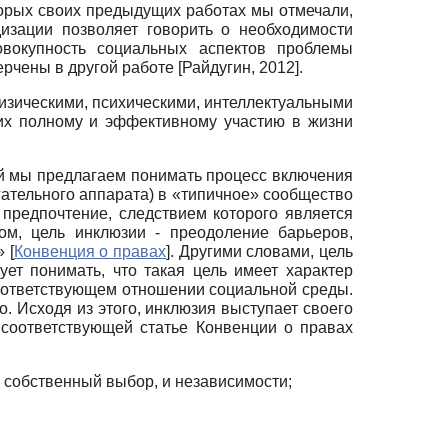
торых своих предыдущих работах мы отмечали,
изации позволяет говорить о необходимости
овокупность социальных аспектов проблемы
ерчены в другой работе
[
Райдугин, 2012
]
.
изическими, психическими, интеллектуальными
их полному и эффективному участию в жизни
ой мы предлагаем понимать процесс включения
ательного аппарата) в «типичное» сообщество
предпочтение, следствием которого является
ом, цель инклюзии - преодоление барьеров,
и»
[
Конвенция о правах
]
. Другими словами, цель
ет понимать, что такая цель имеет характер
соответствующем отношении социальной среды.
. Исходя из этого, инклюзия выступает своего
соответствующей статье Конвенции о правах
й собственный выбор, и независимости;