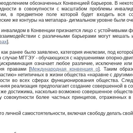
преодолением обозначенных Конвенцией барьеров. В неко
дности в совокупности с масштабом проблемы инвалид
гии, в предметное поле которой будет входить вся с
еские же контуры на метапара- дигмальном уровне были оч
, инвалидом в Конвенции признается лицо с устойчивыми ф
взаимодействии с различными барьерами могут мешать 
вах
]
.
 как ранее было заявлено, категория инклюзии, под котор
(в случае МГГЭУ - обучающихся с нарушениями опорно-двиг
искриминация означает любое различие, исключение или 
ния правами
[
Международная конвенция о
]
. Таким образ
астию» нетипичных в жизни общества «наравне с другим
ости во всех сферах функционирования общества. Следу
онняя реализация предполагает создание совершенной в 
 же достижима, насколько возможно совершенное общество
 совокупности более частных принципов, отраженных в 
его личной самостоятельности, включая свободу делать сво