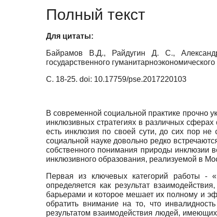
Полный текст
Для цитаты:
Байрамов В.Д., Райдугин Д. С., Александ
государственного гуманитарно­экономического у
C.
18-25.
doi: 10.17759/pse.2017220103
В современной социальной практике прочно у
инклюзивных стратегиях в различных сферах ф
есть инклюзия по своей сути, до сих пор не
социальной науке довольно редко встречаютс
собственного понимания природы инклюзии во
инклюзивного образования, реализуемой в Мо
Первая из ключевых категорий работы - 
определяется как результат взаимодействи
барьерами и которое мешает их полному и э
обратить внимание на то, что инвалидность
результатом взаимодействия людей, имеющих