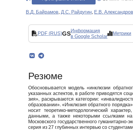
В.Д. Байрамов
,
Д.С. Райдугин
,
Е.В. Александро
Информация
GS
PDF (RUS)
Метрики
в Google Scholar
Резюме
Обосновывается модель «инклюзии обратног
указанных аспектов, в работе приводятся соц
зия», раскрываются категории: «инвалидност
образовании». «Инклюзия обратного порядка» 
носит теоретико-методологический характе
данными, а также некоторыми ссылками на 
Московского государственного гуманитарно-э
серия из 27 глубинных интервью со студента