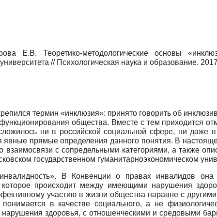
рова Е.В. Теоретико-методологические основы «инклю
ниверситета // Психологическая наука и образование. 2017.
крепился термин «инклюзия»: принято говорить об инклюзи
ункционирования общества. Вместе с тем приходится отме
 сложилось ни в российской социальной сфере, ни даже в 
я явные прямые определения данного понятия. В настоящ
 взаимосвязи с сопредельными категориями, а также опи
сковском государственном гуманитарно­экономическом унив
«инвалидность». В Конвенции о правах инвалидов она
я, которое происходит между имеющими нарушения здор
ффективному участию в жизни общества наравне с другим
 понимается в качестве социального, а не физиологичес
 нарушения здоровья, с отношенчески­ми и средовыми бар