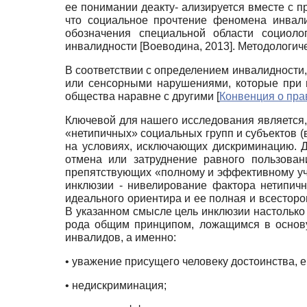
ее понимании деакту- ализируется вместе с 
что социальное прочтение феномена инвали
обозначения специальной области социоло
инвалидности
[
Воеводина, 2013
]
. Методологич
В соответствии с определением инвалидности
или сенсорными нарушениями, которые при 
общества наравне с другими
[
Конвенция о пра
Ключевой для нашего исследования является,
«нетипичных» социальных групп и субъектов 
на условиях, исключающих дискриминацию. Д
отмена или затруднение равного пользова
препятствующих «полному и эффективному уч
инклюзии - нивелирование фактора нетипичн
идеального ориентира и ее полная и всестор
В указанном смысле цель ин­клюзии настолько
рода общим принципом, ложащимся в основу
инвалидов, а именно:
• уважение присущего человеку достоинства, 
• недискриминация;