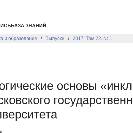
ПИСЬ
БАЗА ЗНАНИЙ
ка и образование
Выпуски
2017. Том 22. № 1
огические основы «инкл
сковского государственн
иверситета
я