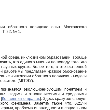
зии обратного порядка»: опыт Московского
 Т. 22. № 1.
вной среде, инклюзивном образовании, вообще
чать, что единого мнения по поводу того, что
научных кругах. Более того, в отечественной
ей работе мы предлагаем краткое обоснование
сание «инклюзии обратного порядка» - модели
ерситете (МГГЭУ).
 признается эволюционирующим понятием и
овья людьми и отно­шенческими и средовыми
и
[
Конвенция о правах
]
. Здесь сразу же следует
кого, феномена. Заметим также, что, будучи
ьерами, проблема инвалидности в социальном